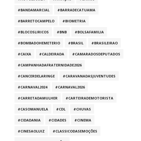
#BANDAMARCIAL
#BARRADECATUAMA
#BARRETOCAMPELO
#BIOMETRIA
#BLOCOSLIRICOS
#BNB
#BOLSAFAMILIA
#BOMBADOHEMETERIO
#BRASIL
#BRASILEIRAO
#CAIXA
#CALDEIRADA
#CAMARADOSDEPUTADOS
#CAMPANHADAFRATERNIDADE2026
#CANCERDELARINGE
#CARAVANADASJUVENTUDES
#CARNAVAL2024
#CARNAVAL2026
#CARRETADAMULHER
#CARTEIRADEMOTORISTA
#CASOMANUELA
#CDL
#CHUVAS
#CIDADANIA
#CIDADES
#CINEMA
#CINESAOLUIZ
#CLASSICODASEMOÇÕES