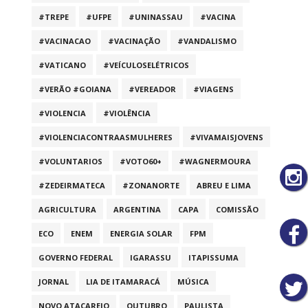
#TREPE
#UFPE
#UNINASSAU
#VACINA
#VACINACAO
#VACINAÇÃO
#VANDALISMO
#VATICANO
#VEÍCULOSELÉTRICOS
#VERÃO #GOIANA
#VEREADOR
#VIAGENS
#VIOLENCIA
#VIOLÊNCIA
#VIOLENCIACONTRAASMULHERES
#VIVAMAISJOVENS
#VOLUNTARIOS
#VOTO60+
#WAGNERMOURA
#ZEDEIRMATECA
#ZONANORTE
ABREU E LIMA
AGRICULTURA
ARGENTINA
CAPA
COMISSÃO
ECO
ENEM
ENERGIA SOLAR
FPM
GOVERNO FEDERAL
IGARASSU
ITAPISSUMA
JORNAL
LIA DE ITAMARACÁ
MÚSICA
NOVO ATACAREJO
OUTUBRO
PAULISTA