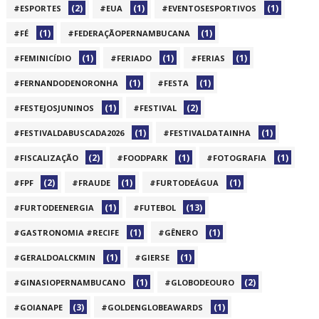
(2)
(1)
(1)
#ESPORTES
#EUA
#EVENTOSESPORTIVOS
(1)
(1)
#FÉ
#FEDERAÇÃOPERNAMBUCANA
(1)
(1)
(1)
#FEMINICÍDIO
#FERIADO
#FERIAS
(1)
(1)
#FERNANDODENORONHA
#FESTA
(1)
(2)
#FESTEJOSJUNINOS
#FESTIVAL
(1)
(1)
#FESTIVALDABUSCADA2026
#FESTIVALDATAINHA
(2)
(1)
(1)
#FISCALIZAÇÃO
#FOODPARK
#FOTOGRAFIA
(2)
(1)
(1)
#FPF
#FRAUDE
#FURTODEÁGUA
(1)
(13)
#FURTODEENERGIA
#FUTEBOL
(1)
(1)
#GASTRONOMIA #RECIFE
#GÊNERO
(1)
(1)
#GERALDOALCKMIN
#GIERSE
(1)
(2)
#GINASIOPERNAMBUCANO
#GLOBODEOURO
(3)
(1)
#GOIANAPE
#GOLDENGLOBEAWARDS