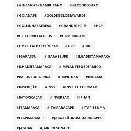
#GINASIOPERNAMBUCANO
#GLOBODEOURO
#GOIANAPE
#GOLDENGLOBEAWARDS
#GOLLINHASAÉREAS
#GRANDERECIFE
#HCP
#HEITORVILLALOBOS
#HOMENAGEM
#HOSPITALDASCLÍNICAS
#HPV
#IBGE
#IGARASSU
#IGARASSUPE
#ILHADEITAMARACA
#ILHADEITAMARACÁ
#IMPLANTESUBDERMICO
#IMPOSTODERENDA
#IMPRENSA
#INHAMA
#INSCRIÇÃO
#INSS
#INSTITUTOSOMAR
#INTOXICAÇÃO
#INVERSÃO
#IPHAN
#ITAMARACÁ
#ITAMARACAPE
#ITAPISSUMA
#ITAPISSUMAPE
#JABOATÃODOSGUARARAPES
#JAGUAR
#JAIRBOLSONARO