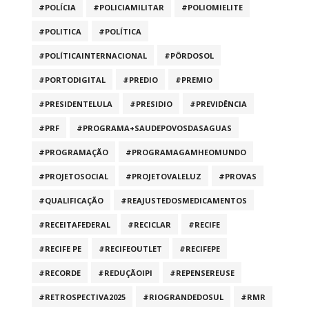
#POLÍCIA
#POLICIAMILITAR
#POLIOMIELITE
#POLITICA
#POLÍTICA
#POLÍTICAINTERNACIONAL
#PÔRDOSOL
#PORTODIGITAL
#PREDIO
#PREMIO
#PRESIDENTELULA
#PRESIDIO
#PREVIDÊNCIA
#PRF
#PROGRAMA+SAUDEPOVOSDASAGUAS
#PROGRAMAÇÃO
#PROGRAMAGAMHEOMUNDO
#PROJETOSOCIAL
#PROJETOVALELUZ
#PROVAS
#QUALIFICAÇÃO
#REAJUSTEDOSMEDICAMENTOS
#RECEITAFEDERAL
#RECICLAR
#RECIFE
#RECIFE PE
#RECIFEOUTLET
#RECIFEPE
#RECORDE
#REDUÇÃOIPI
#REPENSEREUSE
#RETROSPECTIVA2025
#RIOGRANDEDOSUL
#RMR