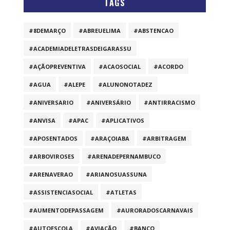
TAGS
#8DEMARÇO
#ABREUELIMA
#ABSTENCAO
#ACADEMIADELETRASDEIGARASSU
#AÇÃOPREVENTIVA
#ACAOSOCIAL
#ACORDO
#AGUA
#ALEPE
#ALUNONOTADEZ
#ANIVERSARIO
#ANIVERSÁRIO
#ANTIRRACISMO
#ANVISA
#APAC
#APLICATIVOS
#APOSENTADOS
#ARAÇOIABA
#ARBITRAGEM
#ARBOVIROSES
#ARENADEPERNAMBUCO
#ARENAVERAO
#ARIANOSUASSUNA
#ASSISTENCIASOCIAL
#ATLETAS
#AUMENTODEPASSAGEM
#AURORADOSCARNAVAIS
#AUTOESCOLA
#AVIAÇÃO
#BANCO