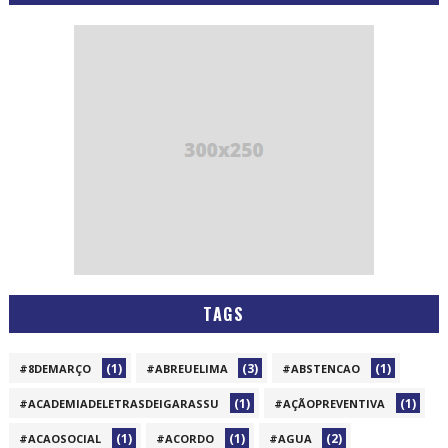
TAGS
(1)
(3)
(1)
#8DEMARÇO
#ABREUELIMA
#ABSTENCAO
(1)
(1)
#ACADEMIADELETRASDEIGARASSU
#AÇÃOPREVENTIVA
(1)
(1)
(2)
#ACAOSOCIAL
#ACORDO
#AGUA