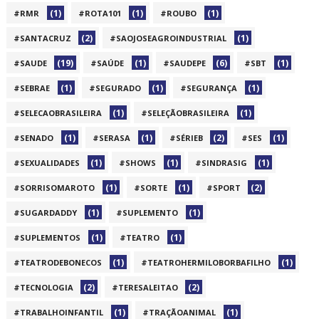
(1)
(1)
(1)
#RMR
#ROTA101
#ROUBO
(2)
(1)
#SANTACRUZ
#SAOJOSEAGROINDUSTRIAL
(19)
(1)
(6)
(1)
#SAUDE
#SAÚDE
#SAUDEPE
#SBT
(1)
(1)
(1)
#SEBRAE
#SEGURADO
#SEGURANÇA
(1)
(1)
#SELECAOBRASILEIRA
#SELEÇÃOBRASILEIRA
(1)
(1)
(2)
(1)
#SENADO
#SERASA
#SÉRIEB
#SES
(1)
(1)
(1)
#SEXUALIDADES
#SHOWS
#SINDRASIG
(1)
(1)
(2)
#SORRISOMAROTO
#SORTE
#SPORT
(1)
(1)
#SUGARDADDY
#SUPLEMENTO
(1)
(1)
#SUPLEMENTOS
#TEATRO
(1)
(1)
#TEATRODEBONECOS
#TEATROHERMILOBORBAFILHO
(2)
(2)
#TECNOLOGIA
#TERESALEITAO
(1)
(1)
#TRABALHOINFANTIL
#TRAÇÃOANIMAL