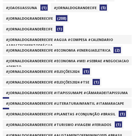
(1)
(5)
#JOAOSUASSUNA
#JORNALDOGRANDECIFE
(208)
#JORNALDOGRANDERECIFE
(1)
#JORNALDOGRANDEŔECIFE
#JORNALDOGRANDERECIFE #AGUA #COMPESA #CALENDARIO
#ABASTECIMENTODEÁGUA
(2)
#JORNALDOGRANDERECIFE #ECONOMIA #ENERGIAELETRICA
(1)
#JORNALDOGRANDERECIFE #ECONOMIA #MEI #SEBRAE #NEGOCIACAO
#DEBITO
(1)
#JORNALDOGRANDERECIFE #ELEIÇÕES2024
(1)
(1)
#JORNALDOGRANDERECIFE #ELEIÇÕES2024 #TSE
#JORNALDOGRANDERECIFE #ITAPISSUMAPE #CÂMARADEITAPISSUMA
(1)
#JORNALDOGRANDERECIFE #LITERATURAINFANTIL #ITAMARACAPE
(1)
(1)
#JORNALDOGRANDERECIFE #PLANETAS #CONJUNÇÃO #BRASIL
(1)
#JORNALDOGRANDERECIFE #TURISMO #VIAGEM #FERIADOS
#JORNALDOGRANDERECIFE #ALISTAMENTOFEMININO2025 #BRASIL