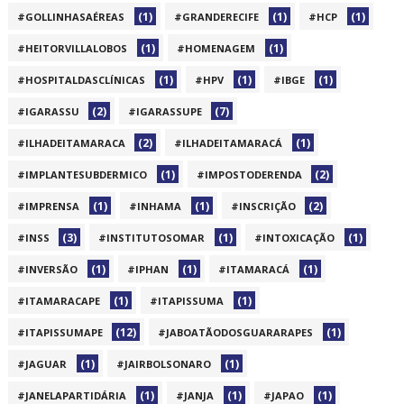
(1)
(1)
(1)
#GOLLINHASAÉREAS
#GRANDERECIFE
#HCP
(1)
(1)
#HEITORVILLALOBOS
#HOMENAGEM
(1)
(1)
(1)
#HOSPITALDASCLÍNICAS
#HPV
#IBGE
(2)
(7)
#IGARASSU
#IGARASSUPE
(2)
(1)
#ILHADEITAMARACA
#ILHADEITAMARACÁ
(1)
(2)
#IMPLANTESUBDERMICO
#IMPOSTODERENDA
(1)
(1)
(2)
#IMPRENSA
#INHAMA
#INSCRIÇÃO
(3)
(1)
(1)
#INSS
#INSTITUTOSOMAR
#INTOXICAÇÃO
(1)
(1)
(1)
#INVERSÃO
#IPHAN
#ITAMARACÁ
(1)
(1)
#ITAMARACAPE
#ITAPISSUMA
(12)
(1)
#ITAPISSUMAPE
#JABOATÃODOSGUARARAPES
(1)
(1)
#JAGUAR
#JAIRBOLSONARO
(1)
(1)
(1)
#JANELAPARTIDÁRIA
#JANJA
#JAPAO