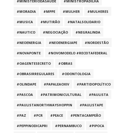
#MINISTÉRIODASAÚDE
#MINISTROPADILHA
#MORADIA
#MPPE
#MULHER
#MULHERES
#MUSICA
#MUTIRÃO
#NATALSOLIDARIO
#NAUTICO
#NEGOCIAÇÃO
#NEGRALINDA
#NEOENERGIA
#NEOENERGIAPE
#NORDESTÃO
#NOVAPONTE
#NOVOMODELO #RECEITAFEDERAL
#OAGENTESECRETO
#OBRAS
#OBRASIRREGULARES
#ODONTOLOGIA
#OLINDAPE
#PAPALEAOXIV
#PARTIDOPOLÍTICO
#PASCOA
#PATRIMONICULTURAL
#PAULISTA
#PAULISTANORTHWAYSHOPPIN
#PAULISTAPE
#PAZ
#PCR
#PEACE
#PENTACAMPEÃO
#PEPPINODICAPRI
#PERNAMBUCO
#PIPOCA