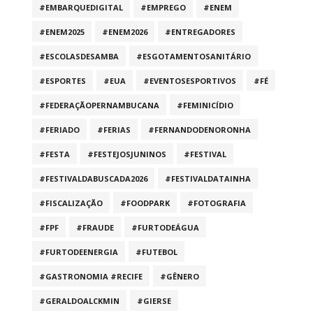
#EMBARQUEDIGITAL
#EMPREGO
#ENEM
#ENEM2025
#ENEM2026
#ENTREGADORES
#ESCOLASDESAMBA
#ESGOTAMENTOSANITÁRIO
#ESPORTES
#EUA
#EVENTOSESPORTIVOS
#FÉ
#FEDERAÇÃOPERNAMBUCANA
#FEMINICÍDIO
#FERIADO
#FERIAS
#FERNANDODENORONHA
#FESTA
#FESTEJOSJUNINOS
#FESTIVAL
#FESTIVALDABUSCADA2026
#FESTIVALDATAINHA
#FISCALIZAÇÃO
#FOODPARK
#FOTOGRAFIA
#FPF
#FRAUDE
#FURTODEÁGUA
#FURTODEENERGIA
#FUTEBOL
#GASTRONOMIA #RECIFE
#GÊNERO
#GERALDOALCKMIN
#GIERSE