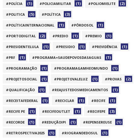
(1)
(1)
(2)
#POLÍCIA
#POLICIAMILITAR
#POLIOMIELITE
(5)
(3)
#POLITICA
#POLÍTICA
(1)
(1)
#POLÍTICAINTERNACIONAL
#PÔRDOSOL
(2)
(1)
(1)
#PORTODIGITAL
#PREDIO
#PREMIO
(1)
(1)
(1)
#PRESIDENTELULA
#PRESIDIO
#PREVIDÊNCIA
(1)
(1)
#PRF
#PROGRAMA+SAUDEPOVOSDASAGUAS
(1)
(1)
#PROGRAMAÇÃO
#PROGRAMAGAMHEOMUNDO
(1)
(1)
(2)
#PROJETOSOCIAL
#PROJETOVALELUZ
#PROVAS
(1)
(1)
#QUALIFICAÇÃO
#REAJUSTEDOSMEDICAMENTOS
(1)
(1)
(1)
#RECEITAFEDERAL
#RECICLAR
#RECIFE
(1)
(1)
(3)
#RECIFE PE
#RECIFEOUTLET
#RECIFEPE
(1)
(1)
(1)
#RECORDE
#REDUÇÃOIPI
#REPENSEREUSE
(1)
(1)
#RETROSPECTIVA2025
#RIOGRANDEDOSUL