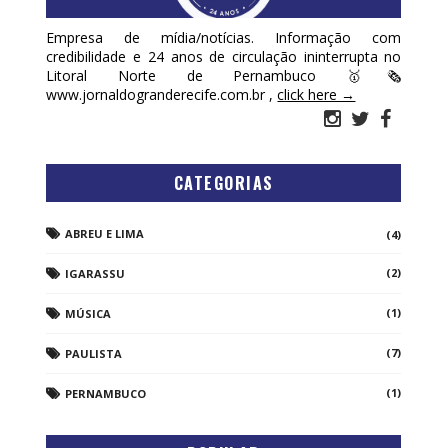
Empresa de mídia/notícias. Informação com
credibilidade e 24 anos de circulação ininterrupta no
Litoral Norte de Pernambuco 🥇🗞
www.jornaldogranderecife.com.br ,
click here →
CATEGORIAS
ABREU E LIMA
(4)
(2)
IGARASSU
(1)
MÚSICA
(7)
PAULISTA
(1)
PERNAMBUCO