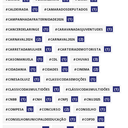
(1)
(1)
#CALDEIRADA
#CAMARADOSDEPUTADOS
(1)
#CAMPANHADAFRATERNIDADE2026
(1)
(1)
#CANCERDELARINGE
#CARAVANADASJUVENTUDES
(2)
(2)
#CARNAVAL2024
#CARNAVAL2026
(1)
(1)
#CARRETADAMULHER
#CARTEIRADEMOTORISTA
(1)
(1)
(3)
#CASOMANUELA
#CDL
#CHUVAS
(1)
(1)
(2)
#CIDADANIA
#CIDADES
#CINEMA
(1)
(1)
#CINESAOLUIZ
#CLASSICODASEMOÇÕES
(1)
(1)
#CLASSICODASMULTIDÕES
#CLÁSSICODASMULTIDÕES
(1)
(1)
(1)
(1)
#CNBB
#CNH
#CNPJ
#CNU2025
(5)
(2)
(1)
#COMPESA
#CONCURSO
#CONSELHO
(1)
(1)
#CONSELHOMUNICIPALDEEDUCAÇÃO
#COP30