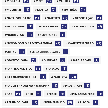
(1)
(1)
(1)
#MORADIA
#MPPE
#MULHER
(1)
(2)
(1)
#MULHERES
#MUSICA
#MUTIRÃO
(1)
(3)
(1)
#NATALSOLIDARIO
#NAUTICO
#NEGOCIAÇÃO
(1)
(1)
(1)
#NEGRALINDA
#NEOENERGIA
#NEOENERGIAPE
(1)
(1)
#NORDESTÃO
#NOVAPONTE
(1)
(1)
#NOVOMODELO #RECEITAFEDERAL
#OAGENTESECRETO
(1)
(1)
#OBRAS
#OBRASIRREGULARES
(1)
(4)
(1)
#ODONTOLOGIA
#OLINDAPE
#PAPALEAOXIV
(1)
(1)
#PARTIDOPOLÍTICO
#PASCOA
(1)
(23)
#PATRIMONICULTURAL
#PAULISTA
(1)
(3)
#PAULISTANORTHWAYSHOPPIN
#PAULISTAPE
(1)
(1)
(1)
(1)
#PAZ
#PCR
#PEACE
#PENTACAMPEÃO
(1)
(8)
(1)
#PEPPINODICAPRI
#PERNAMBUCO
#PIPOCA