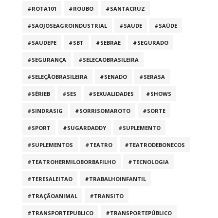
#ROTA101
#ROUBO
#SANTACRUZ
#SAOJOSEAGROINDUSTRIAL
#SAUDE
#SAÚDE
#SAUDEPE
#SBT
#SEBRAE
#SEGURADO
#SEGURANÇA
#SELECAOBRASILEIRA
#SELEÇÃOBRASILEIRA
#SENADO
#SERASA
#SÉRIEB
#SES
#SEXUALIDADES
#SHOWS
#SINDRASIG
#SORRISOMAROTO
#SORTE
#SPORT
#SUGARDADDY
#SUPLEMENTO
#SUPLEMENTOS
#TEATRO
#TEATRODEBONECOS
#TEATROHERMILOBORBAFILHO
#TECNOLOGIA
#TERESALEITAO
#TRABALHOINFANTIL
#TRAÇÃOANIMAL
#TRANSITO
#TRANSPORTEPUBLICO
#TRANSPORTEPÚBLICO