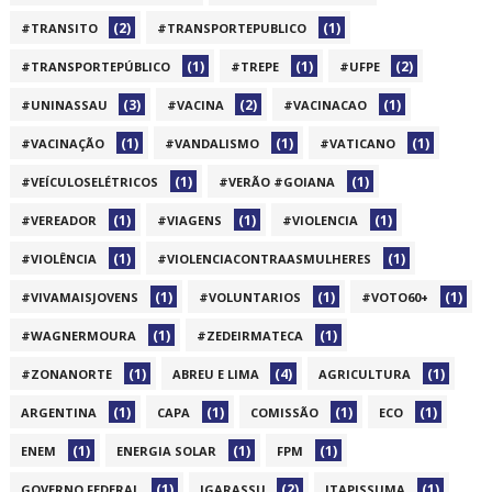
(2)
(1)
#TRANSITO
#TRANSPORTEPUBLICO
(1)
(1)
(2)
#TRANSPORTEPÚBLICO
#TREPE
#UFPE
(3)
(2)
(1)
#UNINASSAU
#VACINA
#VACINACAO
(1)
(1)
(1)
#VACINAÇÃO
#VANDALISMO
#VATICANO
(1)
(1)
#VEÍCULOSELÉTRICOS
#VERÃO #GOIANA
(1)
(1)
(1)
#VEREADOR
#VIAGENS
#VIOLENCIA
(1)
(1)
#VIOLÊNCIA
#VIOLENCIACONTRAASMULHERES
(1)
(1)
(1)
#VIVAMAISJOVENS
#VOLUNTARIOS
#VOTO60+
(1)
(1)
#WAGNERMOURA
#ZEDEIRMATECA
(1)
(4)
(1)
#ZONANORTE
ABREU E LIMA
AGRICULTURA
(1)
(1)
(1)
(1)
ARGENTINA
CAPA
COMISSÃO
ECO
(1)
(1)
(1)
ENEM
ENERGIA SOLAR
FPM
(1)
(2)
(1)
GOVERNO FEDERAL
IGARASSU
ITAPISSUMA