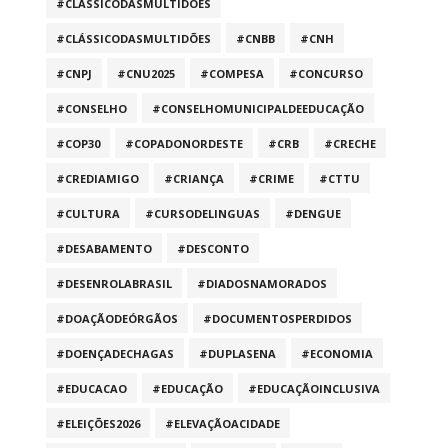
#CLASSICODASMULTIDÕES
#CLÁSSICODASMULTIDÕES
#CNBB
#CNH
#CNPJ
#CNU2025
#COMPESA
#CONCURSO
#CONSELHO
#CONSELHOMUNICIPALDEEDUCAÇÃO
#COP30
#COPADONORDESTE
#CRB
#CRECHE
#CREDIAMIGO
#CRIANÇA
#CRIME
#CTTU
#CULTURA
#CURSODELINGUAS
#DENGUE
#DESABAMENTO
#DESCONTO
#DESENROLABRASIL
#DIADOSNAMORADOS
#DOAÇÃODEÓRGÃOS
#DOCUMENTOSPERDIDOS
#DOENÇADECHAGAS
#DUPLASENA
#ECONOMIA
#EDUCACAO
#EDUCAÇÃO
#EDUCAÇÃOINCLUSIVA
#ELEIÇÕES2026
#ELEVAÇÃOACIDADE