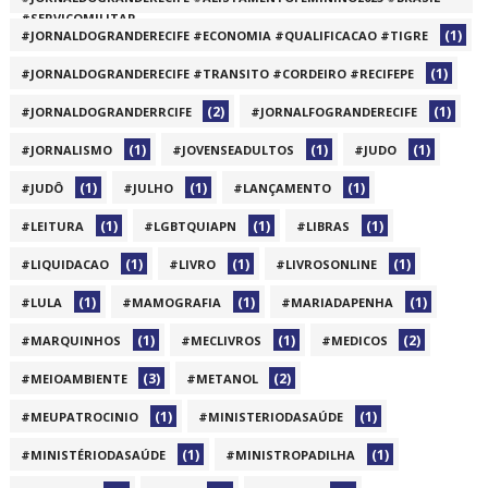
#SERVIÇOMILITAR
(1)
#JORNALDOGRANDERECIFE #ECONOMIA #QUALIFICACAO #TIGRE
(1)
(1)
#JORNALDOGRANDERECIFE #TRANSITO #CORDEIRO #RECIFEPE
(2)
(1)
#JORNALDOGRANDERRCIFE
#JORNALFOGRANDERECIFE
(1)
(1)
(1)
#JORNALISMO
#JOVENSEADULTOS
#JUDO
(1)
(1)
(1)
#JUDÔ
#JULHO
#LANÇAMENTO
(1)
(1)
(1)
#LEITURA
#LGBTQUIAPN
#LIBRAS
(1)
(1)
(1)
#LIQUIDACAO
#LIVRO
#LIVROSONLINE
(1)
(1)
(1)
#LULA
#MAMOGRAFIA
#MARIADAPENHA
(1)
(1)
(2)
#MARQUINHOS
#MECLIVROS
#MEDICOS
(3)
(2)
#MEIOAMBIENTE
#METANOL
(1)
(1)
#MEUPATROCINIO
#MINISTERIODASAÚDE
(1)
(1)
#MINISTÉRIODASAÚDE
#MINISTROPADILHA