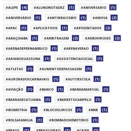
(4)
(1)
(1)
#ALEPE
#ALUNONOTADEZ
#ANIVERSARIO
(1)
(1)
(2)
#ANIVERSÁRIO
#ANTIRRACISMO
#ANVISA
(1)
(1)
(2)
#APAC
#APLICATIVOS
#APOSENTADOS
(1)
(2)
(2)
#ARAÇOIABA
#ARBITRAGEM
#ARBOVIROSES
(1)
(1)
#ARENADEPERNAMBUCO
#ARENAVERAO
(1)
(1)
#ARIANOSUASSUNA
#ASSISTENCIASOCIAL
(1)
(1)
#ATLETAS
#AUMENTODEPASSAGEM
(1)
(1)
#AURORADOSCARNAVAIS
#AUTOESCOLA
(1)
(1)
(1)
#AVIAÇÃO
#BANCO
#BANDAMARCIAL
(1)
(1)
#BARRADECATUAMA
#BARRETOCAMPELO
(1)
(1)
(1)
#BIOMETRIA
#BLOCOSLIRICOS
#BNB
(1)
(1)
#BOLSAFAMILIA
#BOMBADOHEMETERIO
(1)
(1)
(1)
#BRASIL
#BRASILEIRAO
#CAIXA