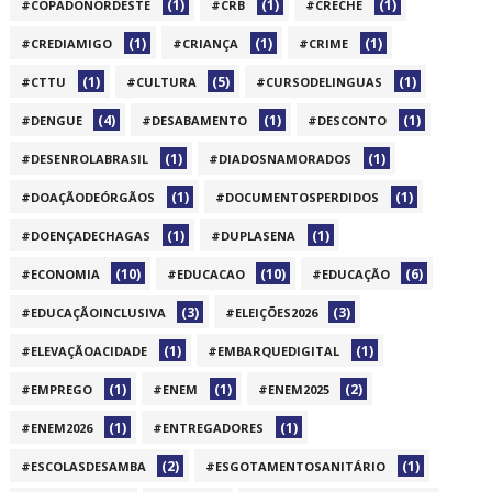
(1)
(1)
(1)
#COPADONORDESTE
#CRB
#CRECHE
(1)
(1)
(1)
#CREDIAMIGO
#CRIANÇA
#CRIME
(1)
(5)
(1)
#CTTU
#CULTURA
#CURSODELINGUAS
(4)
(1)
(1)
#DENGUE
#DESABAMENTO
#DESCONTO
(1)
(1)
#DESENROLABRASIL
#DIADOSNAMORADOS
(1)
(1)
#DOAÇÃODEÓRGÃOS
#DOCUMENTOSPERDIDOS
(1)
(1)
#DOENÇADECHAGAS
#DUPLASENA
(10)
(10)
(6)
#ECONOMIA
#EDUCACAO
#EDUCAÇÃO
(3)
(3)
#EDUCAÇÃOINCLUSIVA
#ELEIÇÕES2026
(1)
(1)
#ELEVAÇÃOACIDADE
#EMBARQUEDIGITAL
(1)
(1)
(2)
#EMPREGO
#ENEM
#ENEM2025
(1)
(1)
#ENEM2026
#ENTREGADORES
(2)
(1)
#ESCOLASDESAMBA
#ESGOTAMENTOSANITÁRIO