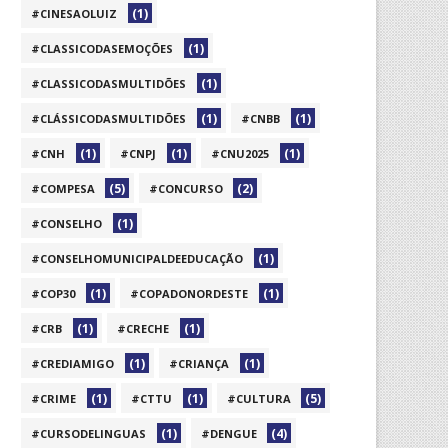
(1)
#CINESAOLUIZ
(1)
#CLASSICODASEMOÇÕES
(1)
#CLASSICODASMULTIDÕES
(1)
(1)
#CLÁSSICODASMULTIDÕES
#CNBB
(1)
(1)
(1)
#CNH
#CNPJ
#CNU2025
(5)
(2)
#COMPESA
#CONCURSO
(1)
#CONSELHO
(1)
#CONSELHOMUNICIPALDEEDUCAÇÃO
(1)
(1)
#COP30
#COPADONORDESTE
(1)
(1)
#CRB
#CRECHE
(1)
(1)
#CREDIAMIGO
#CRIANÇA
(1)
(1)
(5)
#CRIME
#CTTU
#CULTURA
(1)
(4)
#CURSODELINGUAS
#DENGUE