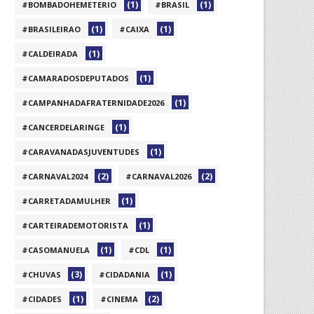
(1)
(1)
#BOMBADOHEMETERIO
#BRASIL
(1)
(1)
#BRASILEIRAO
#CAIXA
(1)
#CALDEIRADA
(1)
#CAMARADOSDEPUTADOS
(1)
#CAMPANHADAFRATERNIDADE2026
(1)
#CANCERDELARINGE
(1)
#CARAVANADASJUVENTUDES
(2)
(2)
#CARNAVAL2024
#CARNAVAL2026
(1)
#CARRETADAMULHER
(1)
#CARTEIRADEMOTORISTA
(1)
(1)
#CASOMANUELA
#CDL
(3)
(1)
#CHUVAS
#CIDADANIA
(1)
(2)
#CIDADES
#CINEMA