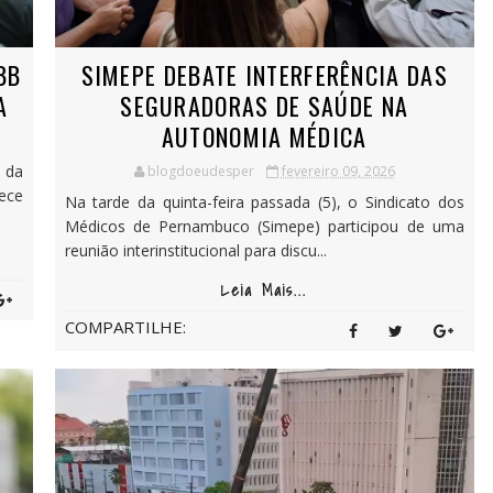
BB
SIMEPE DEBATE INTERFERÊNCIA DAS
A
SEGURADORAS DE SAÚDE NA
AUTONOMIA MÉDICA
o da
blogdoeudesper
fevereiro 09, 2026
ece
Na tarde da quinta-feira passada (5), o Sindicato dos
Médicos de Pernambuco (Simepe) participou de uma
reunião interinstitucional para discu...
Leia Mais...
COMPARTILHE: