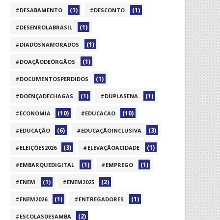
(1)
(1)
#DESABAMENTO
#DESCONTO
(1)
#DESENROLABRASIL
(1)
#DIADOSNAMORADOS
(1)
#DOAÇÃODEÓRGÃOS
(1)
#DOCUMENTOSPERDIDOS
(1)
(1)
#DOENÇADECHAGAS
#DUPLASENA
(10)
(10)
#ECONOMIA
#EDUCACAO
(6)
(3)
#EDUCAÇÃO
#EDUCAÇÃOINCLUSIVA
(3)
(1)
#ELEIÇÕES2026
#ELEVAÇÃOACIDADE
(1)
(1)
#EMBARQUEDIGITAL
#EMPREGO
(1)
(2)
#ENEM
#ENEM2025
(1)
(1)
#ENEM2026
#ENTREGADORES
(2)
#ESCOLASDESAMBA