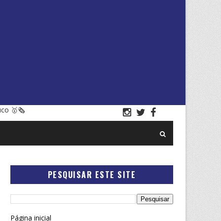
uco 🥇🗞
PESQUISAR ESTE SITE
Página inicial