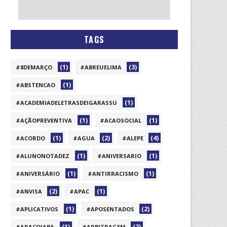
TAGS
(1)
(3)
#8DEMARÇO
#ABREUELIMA
(1)
#ABSTENCAO
(1)
#ACADEMIADELETRASDEIGARASSU
(1)
(1)
#AÇÃOPREVENTIVA
#ACAOSOCIAL
(1)
(2)
(4)
#ACORDO
#AGUA
#ALEPE
(1)
(1)
#ALUNONOTADEZ
#ANIVERSARIO
(1)
(1)
#ANIVERSÁRIO
#ANTIRRACISMO
(2)
(1)
#ANVISA
#APAC
(1)
(2)
#APLICATIVOS
#APOSENTADOS
(1)
(2)
#ARAÇOIABA
#ARBITRAGEM