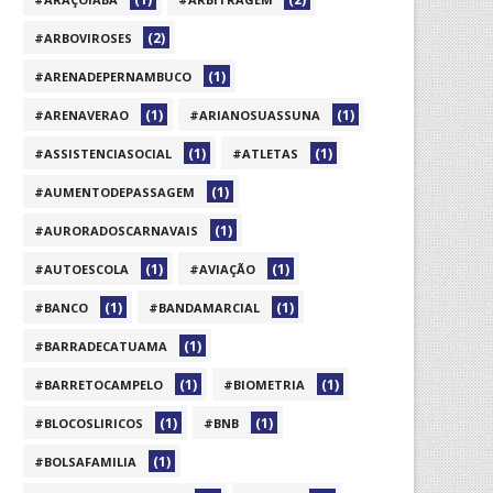
(2)
#ARBOVIROSES
(1)
#ARENADEPERNAMBUCO
(1)
(1)
#ARENAVERAO
#ARIANOSUASSUNA
(1)
(1)
#ASSISTENCIASOCIAL
#ATLETAS
(1)
#AUMENTODEPASSAGEM
(1)
#AURORADOSCARNAVAIS
(1)
(1)
#AUTOESCOLA
#AVIAÇÃO
(1)
(1)
#BANCO
#BANDAMARCIAL
(1)
#BARRADECATUAMA
(1)
(1)
#BARRETOCAMPELO
#BIOMETRIA
(1)
(1)
#BLOCOSLIRICOS
#BNB
(1)
#BOLSAFAMILIA