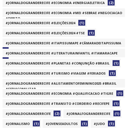
(2)
#JORNALDOGRANDERECIFE #ECONOMIA #ENERGIAELETRICA
(1)
#JORNALDOGRANDERECIFE #ECONOMIA #MEI #SEBRAE #NEGOCIACAO
#DEBITO
(1)
#JORNALDOGRANDERECIFE #ELEIÇÕES2024
(1)
(1)
#JORNALDOGRANDERECIFE #ELEIÇÕES2024 #TSE
#JORNALDOGRANDERECIFE #ITAPISSUMAPE #CÂMARADEITAPISSUMA
(1)
#JORNALDOGRANDERECIFE #LITERATURAINFANTIL #ITAMARACAPE
(1)
(1)
#JORNALDOGRANDERECIFE #PLANETAS #CONJUNÇÃO #BRASIL
(1)
#JORNALDOGRANDERECIFE #TURISMO #VIAGEM #FERIADOS
#JORNALDOGRANDERECIFE #ALISTAMENTOFEMININO2025 #BRASIL
#SERVIÇOMILITAR
(1)
#JORNALDOGRANDERECIFE #ECONOMIA #QUALIFICACAO #TIGRE
(1)
(1)
#JORNALDOGRANDERECIFE #TRANSITO #CORDEIRO #RECIFEPE
(2)
(1)
#JORNALDOGRANDERRCIFE
#JORNALFOGRANDERECIFE
(1)
(1)
(1)
#JORNALISMO
#JOVENSEADULTOS
#JUDO