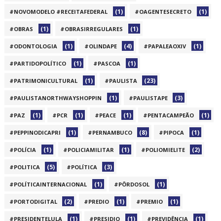
(1)
(1)
#NOVOMODELO #RECEITAFEDERAL
#OAGENTESECRETO
(1)
(1)
#OBRAS
#OBRASIRREGULARES
(1)
(4)
(1)
#ODONTOLOGIA
#OLINDAPE
#PAPALEAOXIV
(1)
(1)
#PARTIDOPOLÍTICO
#PASCOA
(1)
(23)
#PATRIMONICULTURAL
#PAULISTA
(1)
(3)
#PAULISTANORTHWAYSHOPPIN
#PAULISTAPE
(1)
(1)
(1)
(1)
#PAZ
#PCR
#PEACE
#PENTACAMPEÃO
(1)
(8)
(1)
#PEPPINODICAPRI
#PERNAMBUCO
#PIPOCA
(1)
(1)
(2)
#POLÍCIA
#POLICIAMILITAR
#POLIOMIELITE
(5)
(3)
#POLITICA
#POLÍTICA
(1)
(1)
#POLÍTICAINTERNACIONAL
#PÔRDOSOL
(2)
(1)
(1)
#PORTODIGITAL
#PREDIO
#PREMIO
(1)
(1)
(1)
#PRESIDENTELULA
#PRESIDIO
#PREVIDÊNCIA