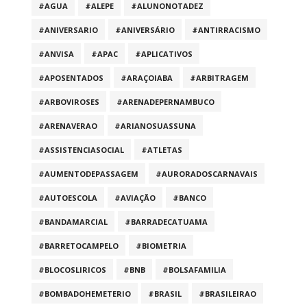
#AGUA
#ALEPE
#ALUNONOTADEZ
#ANIVERSARIO
#ANIVERSÁRIO
#ANTIRRACISMO
#ANVISA
#APAC
#APLICATIVOS
#APOSENTADOS
#ARAÇOIABA
#ARBITRAGEM
#ARBOVIROSES
#ARENADEPERNAMBUCO
#ARENAVERAO
#ARIANOSUASSUNA
#ASSISTENCIASOCIAL
#ATLETAS
#AUMENTODEPASSAGEM
#AURORADOSCARNAVAIS
#AUTOESCOLA
#AVIAÇÃO
#BANCO
#BANDAMARCIAL
#BARRADECATUAMA
#BARRETOCAMPELO
#BIOMETRIA
#BLOCOSLIRICOS
#BNB
#BOLSAFAMILIA
#BOMBADOHEMETERIO
#BRASIL
#BRASILEIRAO