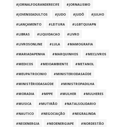
#JORNALFOGRANDERECIFE
#JORNALISMO
#JOVENSEADULTOS
#JUDO
#JUDÔ
#JULHO
#LANÇAMENTO
#LEITURA
#LGBTQUIAPN
#LIBRAS
#LIQUIDACAO
#LIVRO
#LIVROSONLINE
#LULA
#MAMOGRAFIA
#MARIADAPENHA
#MARQUINHOS
#MECLIVROS
#MEDICOS
#MEIOAMBIENTE
#METANOL
#MEUPATROCINIO
#MINISTERIODASAÚDE
#MINISTÉRIODASAÚDE
#MINISTROPADILHA
#MORADIA
#MPPE
#MULHER
#MULHERES
#MUSICA
#MUTIRÃO
#NATALSOLIDARIO
#NAUTICO
#NEGOCIAÇÃO
#NEGRALINDA
#NEOENERGIA
#NEOENERGIAPE
#NORDESTÃO