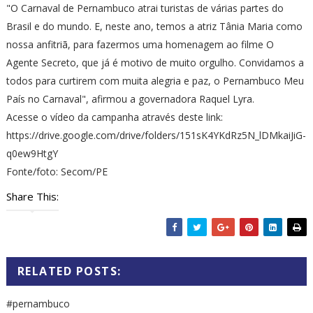
"O Carnaval de Pernambuco atrai turistas de várias partes do
Brasil e do mundo. E, neste ano, temos a atriz Tânia Maria como
nossa anfitriã, para fazermos uma homenagem ao filme O
Agente Secreto, que já é motivo de muito orgulho. Convidamos a
todos para curtirem com muita alegria e paz, o Pernambuco Meu
País no Carnaval", afirmou a governadora Raquel Lyra.
Acesse o vídeo da campanha através deste link:
https://drive.google.com/drive/folders/151sK4YKdRz5N_lDMkaiJiG-
q0ew9HtgY
Fonte/foto: Secom/PE
Share This:
RELATED POSTS:
#pernambuco