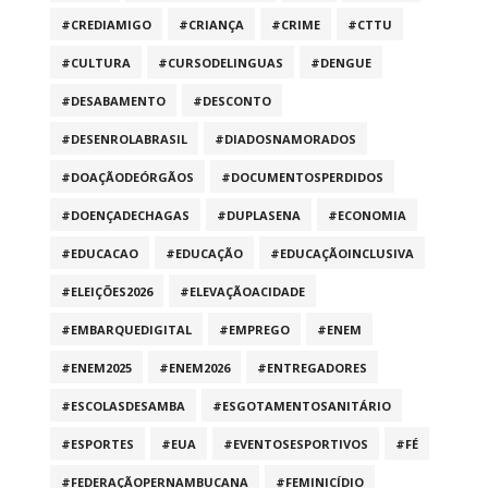
#CREDIAMIGO
#CRIANÇA
#CRIME
#CTTU
#CULTURA
#CURSODELINGUAS
#DENGUE
#DESABAMENTO
#DESCONTO
#DESENROLABRASIL
#DIADOSNAMORADOS
#DOAÇÃODEÓRGÃOS
#DOCUMENTOSPERDIDOS
#DOENÇADECHAGAS
#DUPLASENA
#ECONOMIA
#EDUCACAO
#EDUCAÇÃO
#EDUCAÇÃOINCLUSIVA
#ELEIÇÕES2026
#ELEVAÇÃOACIDADE
#EMBARQUEDIGITAL
#EMPREGO
#ENEM
#ENEM2025
#ENEM2026
#ENTREGADORES
#ESCOLASDESAMBA
#ESGOTAMENTOSANITÁRIO
#ESPORTES
#EUA
#EVENTOSESPORTIVOS
#FÉ
#FEDERAÇÃOPERNAMBUCANA
#FEMINICÍDIO