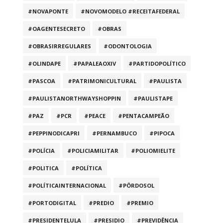
#NOVAPONTE
#NOVOMODELO #RECEITAFEDERAL
#OAGENTESECRETO
#OBRAS
#OBRASIRREGULARES
#ODONTOLOGIA
#OLINDAPE
#PAPALEAOXIV
#PARTIDOPOLÍTICO
#PASCOA
#PATRIMONICULTURAL
#PAULISTA
#PAULISTANORTHWAYSHOPPIN
#PAULISTAPE
#PAZ
#PCR
#PEACE
#PENTACAMPEÃO
#PEPPINODICAPRI
#PERNAMBUCO
#PIPOCA
#POLÍCIA
#POLICIAMILITAR
#POLIOMIELITE
#POLITICA
#POLÍTICA
#POLÍTICAINTERNACIONAL
#PÔRDOSOL
#PORTODIGITAL
#PREDIO
#PREMIO
#PRESIDENTELULA
#PRESIDIO
#PREVIDÊNCIA