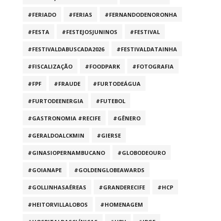
#FERIADO
#FERIAS
#FERNANDODENORONHA
#FESTA
#FESTEJOSJUNINOS
#FESTIVAL
#FESTIVALDABUSCADA2026
#FESTIVALDATAINHA
#FISCALIZAÇÃO
#FOODPARK
#FOTOGRAFIA
#FPF
#FRAUDE
#FURTODEÁGUA
#FURTODEENERGIA
#FUTEBOL
#GASTRONOMIA #RECIFE
#GÊNERO
#GERALDOALCKMIN
#GIERSE
#GINASIOPERNAMBUCANO
#GLOBODEOURO
#GOIANAPE
#GOLDENGLOBEAWARDS
#GOLLINHASAÉREAS
#GRANDERECIFE
#HCP
#HEITORVILLALOBOS
#HOMENAGEM