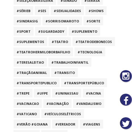
#SELEÇÃOBRASILEIRA
#SENADO
#SERASA
#SÉRIEB
#SES
#SEXUALIDADES
#SHOWS
#SINDRASIG
#SORRISOMAROTO
#SORTE
#SPORT
#SUGARDADDY
#SUPLEMENTO
#SUPLEMENTOS
#TEATRO
#TEATRODEBONECOS
#TEATROHERMILOBORBAFILHO
#TECNOLOGIA
#TERESALEITAO
#TRABALHOINFANTIL
#TRAÇÃOANIMAL
#TRANSITO
#TRANSPORTEPUBLICO
#TRANSPORTEPÚBLICO
#TREPE
#UFPE
#UNINASSAU
#VACINA
#VACINACAO
#VACINAÇÃO
#VANDALISMO
#VATICANO
#VEÍCULOSELÉTRICOS
#VERÃO #GOIANA
#VEREADOR
#VIAGENS