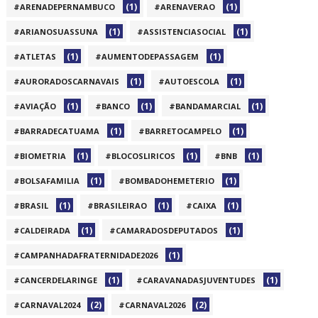
(1)
(1)
#ARENADEPERNAMBUCO
#ARENAVERAO
(1)
(1)
#ARIANOSUASSUNA
#ASSISTENCIASOCIAL
(1)
(1)
#ATLETAS
#AUMENTODEPASSAGEM
(1)
(1)
#AURORADOSCARNAVAIS
#AUTOESCOLA
(1)
(1)
(1)
#AVIAÇÃO
#BANCO
#BANDAMARCIAL
(1)
(1)
#BARRADECATUAMA
#BARRETOCAMPELO
(1)
(1)
(1)
#BIOMETRIA
#BLOCOSLIRICOS
#BNB
(1)
(1)
#BOLSAFAMILIA
#BOMBADOHEMETERIO
(1)
(1)
(1)
#BRASIL
#BRASILEIRAO
#CAIXA
(1)
(1)
#CALDEIRADA
#CAMARADOSDEPUTADOS
(1)
#CAMPANHADAFRATERNIDADE2026
(1)
(1)
#CANCERDELARINGE
#CARAVANADASJUVENTUDES
(2)
(2)
#CARNAVAL2024
#CARNAVAL2026