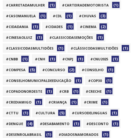
(1)
(1)
#CARRETADAMULHER
#CARTEIRADEMOTORISTA
(1)
(1)
(3)
#CASOMANUELA
#CDL
#CHUVAS
(1)
(1)
(2)
#CIDADANIA
#CIDADES
#CINEMA
(1)
(1)
#CINESAOLUIZ
#CLASSICODASEMOÇÕES
(1)
(1)
#CLASSICODASMULTIDÕES
#CLÁSSICODASMULTIDÕES
(1)
(1)
(1)
(1)
#CNBB
#CNH
#CNPJ
#CNU2025
(5)
(2)
(1)
#COMPESA
#CONCURSO
#CONSELHO
(1)
(1)
#CONSELHOMUNICIPALDEEDUCAÇÃO
#COP30
(1)
(1)
(1)
#COPADONORDESTE
#CRB
#CRECHE
(1)
(1)
(1)
#CREDIAMIGO
#CRIANÇA
#CRIME
(1)
(5)
(1)
#CTTU
#CULTURA
#CURSODELINGUAS
(4)
(1)
(1)
#DENGUE
#DESABAMENTO
#DESCONTO
(1)
(1)
#DESENROLABRASIL
#DIADOSNAMORADOS