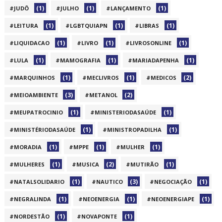
(1)
(1)
(1)
#JUDÔ
#JULHO
#LANÇAMENTO
(1)
(1)
(1)
#LEITURA
#LGBTQUIAPN
#LIBRAS
(1)
(1)
(1)
#LIQUIDACAO
#LIVRO
#LIVROSONLINE
(1)
(1)
(1)
#LULA
#MAMOGRAFIA
#MARIADAPENHA
(1)
(1)
(2)
#MARQUINHOS
#MECLIVROS
#MEDICOS
(3)
(2)
#MEIOAMBIENTE
#METANOL
(1)
(1)
#MEUPATROCINIO
#MINISTERIODASAÚDE
(1)
(1)
#MINISTÉRIODASAÚDE
#MINISTROPADILHA
(1)
(1)
(1)
#MORADIA
#MPPE
#MULHER
(1)
(2)
(1)
#MULHERES
#MUSICA
#MUTIRÃO
(1)
(3)
(1)
#NATALSOLIDARIO
#NAUTICO
#NEGOCIAÇÃO
(1)
(1)
(1)
#NEGRALINDA
#NEOENERGIA
#NEOENERGIAPE
(1)
(1)
#NORDESTÃO
#NOVAPONTE