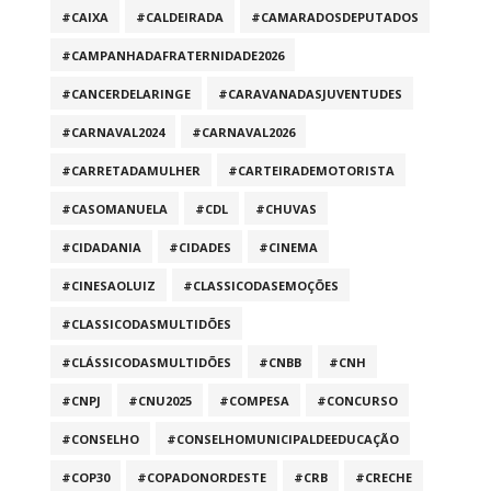
#CAIXA
#CALDEIRADA
#CAMARADOSDEPUTADOS
#CAMPANHADAFRATERNIDADE2026
#CANCERDELARINGE
#CARAVANADASJUVENTUDES
#CARNAVAL2024
#CARNAVAL2026
#CARRETADAMULHER
#CARTEIRADEMOTORISTA
#CASOMANUELA
#CDL
#CHUVAS
#CIDADANIA
#CIDADES
#CINEMA
#CINESAOLUIZ
#CLASSICODASEMOÇÕES
#CLASSICODASMULTIDÕES
#CLÁSSICODASMULTIDÕES
#CNBB
#CNH
#CNPJ
#CNU2025
#COMPESA
#CONCURSO
#CONSELHO
#CONSELHOMUNICIPALDEEDUCAÇÃO
#COP30
#COPADONORDESTE
#CRB
#CRECHE