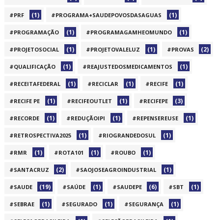
(1)
(1)
#PRF
#PROGRAMA+SAUDEPOVOSDASAGUAS
(1)
(1)
#PROGRAMAÇÃO
#PROGRAMAGAMHEOMUNDO
(1)
(1)
(2)
#PROJETOSOCIAL
#PROJETOVALELUZ
#PROVAS
(1)
(1)
#QUALIFICAÇÃO
#REAJUSTEDOSMEDICAMENTOS
(1)
(1)
(1)
#RECEITAFEDERAL
#RECICLAR
#RECIFE
(1)
(1)
(3)
#RECIFE PE
#RECIFEOUTLET
#RECIFEPE
(1)
(1)
(1)
#RECORDE
#REDUÇÃOIPI
#REPENSEREUSE
(1)
(1)
#RETROSPECTIVA2025
#RIOGRANDEDOSUL
(1)
(1)
(1)
#RMR
#ROTA101
#ROUBO
(2)
(1)
#SANTACRUZ
#SAOJOSEAGROINDUSTRIAL
(19)
(1)
(6)
(1)
#SAUDE
#SAÚDE
#SAUDEPE
#SBT
(1)
(1)
(1)
#SEBRAE
#SEGURADO
#SEGURANÇA