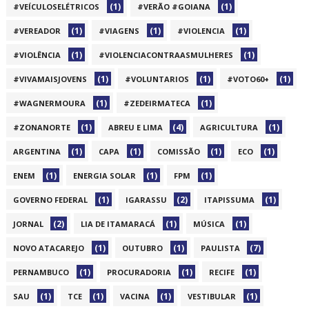
(1)
(1)
#VEÍCULOSELÉTRICOS
#VERÃO #GOIANA
(1)
(1)
(1)
#VEREADOR
#VIAGENS
#VIOLENCIA
(1)
(1)
#VIOLÊNCIA
#VIOLENCIACONTRAASMULHERES
(1)
(1)
(1)
#VIVAMAISJOVENS
#VOLUNTARIOS
#VOTO60+
(1)
(1)
#WAGNERMOURA
#ZEDEIRMATECA
(1)
(4)
(1)
#ZONANORTE
ABREU E LIMA
AGRICULTURA
(1)
(1)
(1)
(1)
ARGENTINA
CAPA
COMISSÃO
ECO
(1)
(1)
(1)
ENEM
ENERGIA SOLAR
FPM
(1)
(2)
(1)
GOVERNO FEDERAL
IGARASSU
ITAPISSUMA
(2)
(1)
(1)
JORNAL
LIA DE ITAMARACÁ
MÚSICA
(1)
(1)
(7)
NOVO ATACAREJO
OUTUBRO
PAULISTA
(1)
(1)
(1)
PERNAMBUCO
PROCURADORIA
RECIFE
(1)
(1)
(1)
(1)
SAU
TCE
VACINA
VESTIBULAR