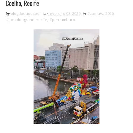
Coelho, Recife
by
blogdoeudesper
on
fevereiro 08, 2026
in
#carnaval2026
,
#jornaldogranderecife
,
#pernambuco