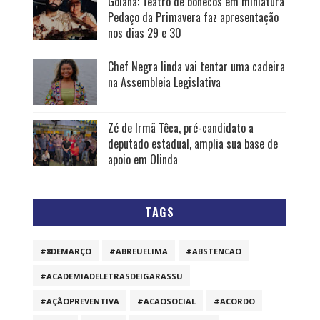
Goiana: Teatro de bonecos em miniatura
Pedaço da Primavera faz apresentação
nos dias 29 e 30
Chef Negra linda vai tentar uma cadeira
na Assembleia Legislativa
Zé de Irmã Têca, pré-candidato a
deputado estadual, amplia sua base de
apoio em Olinda
TAGS
#8DEMARÇO
#ABREUELIMA
#ABSTENCAO
#ACADEMIADELETRASDEIGARASSU
#AÇÃOPREVENTIVA
#ACAOSOCIAL
#ACORDO