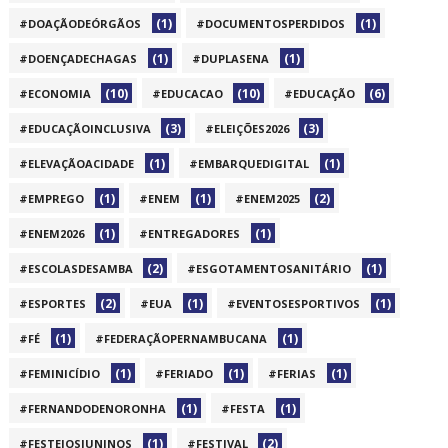
(1)
(1)
#DOAÇÃODEÓRGÃOS
#DOCUMENTOSPERDIDOS
(1)
(1)
#DOENÇADECHAGAS
#DUPLASENA
(10)
(10)
(6)
#ECONOMIA
#EDUCACAO
#EDUCAÇÃO
(3)
(3)
#EDUCAÇÃOINCLUSIVA
#ELEIÇÕES2026
(1)
(1)
#ELEVAÇÃOACIDADE
#EMBARQUEDIGITAL
(1)
(1)
(2)
#EMPREGO
#ENEM
#ENEM2025
(1)
(1)
#ENEM2026
#ENTREGADORES
(2)
(1)
#ESCOLASDESAMBA
#ESGOTAMENTOSANITÁRIO
(2)
(1)
(1)
#ESPORTES
#EUA
#EVENTOSESPORTIVOS
(1)
(1)
#FÉ
#FEDERAÇÃOPERNAMBUCANA
(1)
(1)
(1)
#FEMINICÍDIO
#FERIADO
#FERIAS
(1)
(1)
#FERNANDODENORONHA
#FESTA
(1)
(2)
#FESTEJOSJUNINOS
#FESTIVAL