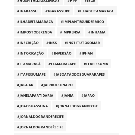
#HOSPITALDASCLÍNICAS
#HPV
#IBGE
#IGARASSU
#IGARASSUPE
#ILHADEITAMARACA
#ILHADEITAMARACÁ
#IMPLANTESUBDERMICO
#IMPOSTODERENDA
#IMPRENSA
#INHAMA
#INSCRIÇÃO
#INSS
#INSTITUTOSOMAR
#INTOXICAÇÃO
#INVERSÃO
#IPHAN
#ITAMARACÁ
#ITAMARACAPE
#ITAPISSUMA
#ITAPISSUMAPE
#JABOATÃODOSGUARARAPES
#JAGUAR
#JAIRBOLSONARO
#JANELAPARTIDÁRIA
#JANJA
#JAPAO
#JOAOSUASSUNA
#JORNALDOGRANDECIFE
#JORNALDOGRANDERECIFE
#JORNALDOGRANDEŔECIFE