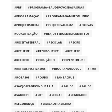
#PRF
#PROGRAMA+SAUDEPOVOSDASAGUAS
#PROGRAMAÇÃO
#PROGRAMAGAMHEOMUNDO
#PROJETOSOCIAL
#PROJETOVALELUZ
#PROVAS
#QUALIFICAÇÃO
#REAJUSTEDOSMEDICAMENTOS
#RECEITAFEDERAL
#RECICLAR
#RECIFE
#RECIFE PE
#RECIFEOUTLET
#RECIFEPE
#RECORDE
#REDUÇÃOIPI
#REPENSEREUSE
#RETROSPECTIVA2025
#RIOGRANDEDOSUL
#RMR
#ROTA101
#ROUBO
#SANTACRUZ
#SAOJOSEAGROINDUSTRIAL
#SAUDE
#SAÚDE
#SAUDEPE
#SBT
#SEBRAE
#SEGURADO
#SEGURANÇA
#SELECAOBRASILEIRA