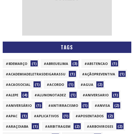
TAGS
(1)
(3)
(1)
#8DEMARÇO
#ABREUELIMA
#ABSTENCAO
(1)
(1)
#ACADEMIADELETRASDEIGARASSU
#AÇÃOPREVENTIVA
(1)
(1)
(2)
#ACAOSOCIAL
#ACORDO
#AGUA
(4)
(1)
(1)
#ALEPE
#ALUNONOTADEZ
#ANIVERSARIO
(1)
(1)
(2)
#ANIVERSÁRIO
#ANTIRRACISMO
#ANVISA
(1)
(1)
(2)
#APAC
#APLICATIVOS
#APOSENTADOS
(1)
(2)
(2)
#ARAÇOIABA
#ARBITRAGEM
#ARBOVIROSES