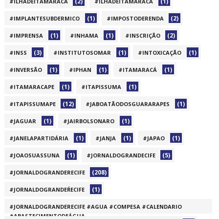
(2)
(1)
#ILHADEITAMARACA
#ILHADEITAMARACÁ
(1)
(2)
#IMPLANTESUBDERMICO
#IMPOSTODERENDA
(1)
(1)
(2)
#IMPRENSA
#INHAMA
#INSCRIÇÃO
(3)
(1)
(1)
#INSS
#INSTITUTOSOMAR
#INTOXICAÇÃO
(1)
(1)
(1)
#INVERSÃO
#IPHAN
#ITAMARACÁ
(1)
(1)
#ITAMARACAPE
#ITAPISSUMA
(12)
(1)
#ITAPISSUMAPE
#JABOATÃODOSGUARARAPES
(1)
(1)
#JAGUAR
#JAIRBOLSONARO
(1)
(1)
(1)
#JANELAPARTIDÁRIA
#JANJA
#JAPAO
(1)
(5)
#JOAOSUASSUNA
#JORNALDOGRANDECIFE
(208)
#JORNALDOGRANDERECIFE
(1)
#JORNALDOGRANDEŔECIFE
#JORNALDOGRANDERECIFE #AGUA #COMPESA #CALENDARIO
#ABASTECIMENTODEÁGUA