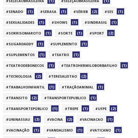
(1)
(1)
#SELECAOBRASILEIRA
#SELEÇÃOBRASILEIRA
(1)
(1)
(2)
(1)
#SENADO
#SERASA
#SÉRIEB
#SES
(1)
(1)
(1)
#SEXUALIDADES
#SHOWS
#SINDRASIG
(1)
(1)
(2)
#SORRISOMAROTO
#SORTE
#SPORT
(1)
(1)
#SUGARDADDY
#SUPLEMENTO
(1)
(1)
#SUPLEMENTOS
#TEATRO
(1)
(1)
#TEATRODEBONECOS
#TEATROHERMILOBORBAFILHO
(2)
(2)
#TECNOLOGIA
#TERESALEITAO
(1)
(1)
#TRABALHOINFANTIL
#TRAÇÃOANIMAL
(2)
(1)
#TRANSITO
#TRANSPORTEPUBLICO
(1)
(1)
(2)
#TRANSPORTEPÚBLICO
#TREPE
#UFPE
(3)
(2)
(1)
#UNINASSAU
#VACINA
#VACINACAO
(1)
(1)
(1)
#VACINAÇÃO
#VANDALISMO
#VATICANO