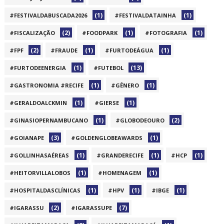
(1)
(1)
#FESTIVALDABUSCADA2026
#FESTIVALDATAINHA
(2)
(1)
(1)
#FISCALIZAÇÃO
#FOODPARK
#FOTOGRAFIA
(2)
(1)
(1)
#FPF
#FRAUDE
#FURTODEÁGUA
(1)
(13)
#FURTODEENERGIA
#FUTEBOL
(1)
(1)
#GASTRONOMIA #RECIFE
#GÊNERO
(1)
(1)
#GERALDOALCKMIN
#GIERSE
(1)
(2)
#GINASIOPERNAMBUCANO
#GLOBODEOURO
(3)
(1)
#GOIANAPE
#GOLDENGLOBEAWARDS
(1)
(1)
(1)
#GOLLINHASAÉREAS
#GRANDERECIFE
#HCP
(1)
(1)
#HEITORVILLALOBOS
#HOMENAGEM
(1)
(1)
(1)
#HOSPITALDASCLÍNICAS
#HPV
#IBGE
(2)
(7)
#IGARASSU
#IGARASSUPE