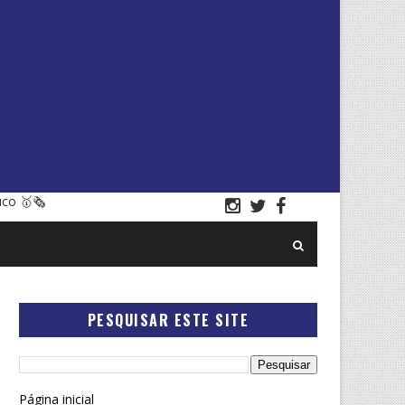
uco 🥇🗞
PESQUISAR ESTE SITE
Página inicial