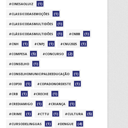
(1)
#CINESAOLUIZ
(1)
#CLASSICODASEMOÇÕES
(1)
#CLASSICODASMULTIDÕES
(1)
(1)
#CLÁSSICODASMULTIDÕES
#CNBB
(1)
(1)
(1)
#CNH
#CNPJ
#CNU2025
(5)
(2)
#COMPESA
#CONCURSO
(1)
#CONSELHO
(1)
#CONSELHOMUNICIPALDEEDUCAÇÃO
(1)
(1)
#COP30
#COPADONORDESTE
(1)
(1)
#CRB
#CRECHE
(1)
(1)
#CREDIAMIGO
#CRIANÇA
(1)
(1)
(5)
#CRIME
#CTTU
#CULTURA
(1)
(4)
#CURSODELINGUAS
#DENGUE