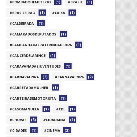
(1)
(1)
#BOMBADOHEMETERIO
#BRASIL
(1)
(1)
#BRASILEIRAO
#CAIXA
(1)
#CALDEIRADA
(1)
#CAMARADOSDEPUTADOS
(1)
#CAMPANHADAFRATERNIDADE2026
(1)
#CANCERDELARINGE
(1)
#CARAVANADASJUVENTUDES
(2)
(2)
#CARNAVAL2024
#CARNAVAL2026
(1)
#CARRETADAMULHER
(1)
#CARTEIRADEMOTORISTA
(1)
(1)
#CASOMANUELA
#CDL
(3)
(1)
#CHUVAS
#CIDADANIA
(1)
(2)
#CIDADES
#CINEMA