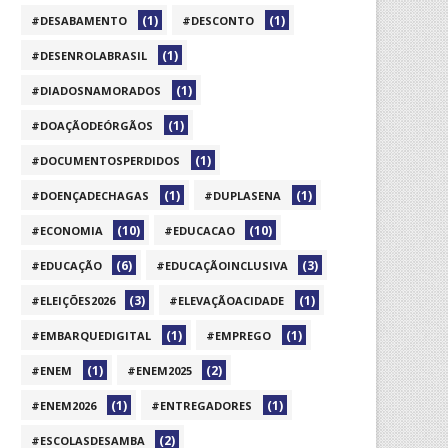
(1)
(1)
#DESABAMENTO
#DESCONTO
(1)
#DESENROLABRASIL
(1)
#DIADOSNAMORADOS
(1)
#DOAÇÃODEÓRGÃOS
(1)
#DOCUMENTOSPERDIDOS
(1)
(1)
#DOENÇADECHAGAS
#DUPLASENA
(10)
(10)
#ECONOMIA
#EDUCACAO
(6)
(3)
#EDUCAÇÃO
#EDUCAÇÃOINCLUSIVA
(3)
(1)
#ELEIÇÕES2026
#ELEVAÇÃOACIDADE
(1)
(1)
#EMBARQUEDIGITAL
#EMPREGO
(1)
(2)
#ENEM
#ENEM2025
(1)
(1)
#ENEM2026
#ENTREGADORES
(2)
#ESCOLASDESAMBA