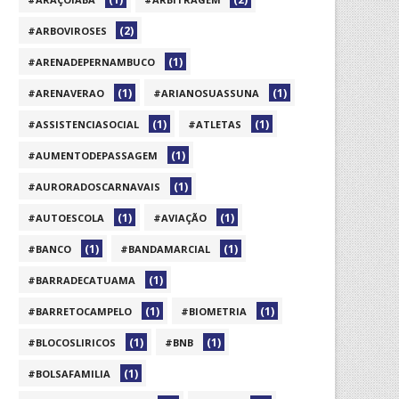
(2)
#ARBOVIROSES
(1)
#ARENADEPERNAMBUCO
(1)
(1)
#ARENAVERAO
#ARIANOSUASSUNA
(1)
(1)
#ASSISTENCIASOCIAL
#ATLETAS
(1)
#AUMENTODEPASSAGEM
(1)
#AURORADOSCARNAVAIS
(1)
(1)
#AUTOESCOLA
#AVIAÇÃO
(1)
(1)
#BANCO
#BANDAMARCIAL
(1)
#BARRADECATUAMA
(1)
(1)
#BARRETOCAMPELO
#BIOMETRIA
(1)
(1)
#BLOCOSLIRICOS
#BNB
(1)
#BOLSAFAMILIA