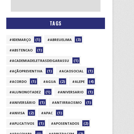
TAGS
(1)
(3)
#8DEMARÇO
#ABREUELIMA
(1)
#ABSTENCAO
(1)
#ACADEMIADELETRASDEIGARASSU
(1)
(1)
#AÇÃOPREVENTIVA
#ACAOSOCIAL
(1)
(2)
(4)
#ACORDO
#AGUA
#ALEPE
(1)
(1)
#ALUNONOTADEZ
#ANIVERSARIO
(1)
(1)
#ANIVERSÁRIO
#ANTIRRACISMO
(2)
(1)
#ANVISA
#APAC
(1)
(2)
#APLICATIVOS
#APOSENTADOS
(1)
(2)
#ARAÇOIABA
#ARBITRAGEM