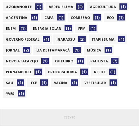
(1)
(4)
(1)
#ZONANORTE
ABREU E LIMA
AGRICULTURA
(1)
(1)
(1)
(1)
ARGENTINA
CAPA
COMISSÃO
ECO
(1)
(1)
(1)
ENEM
ENERGIA SOLAR
FPM
(1)
(2)
(1)
GOVERNO FEDERAL
IGARASSU
ITAPISSUMA
(2)
(1)
(1)
JORNAL
LIA DE ITAMARACÁ
MÚSICA
(1)
(1)
(7)
NOVO ATACAREJO
OUTUBRO
PAULISTA
(1)
(1)
(1)
PERNAMBUCO
PROCURADORIA
RECIFE
(1)
(1)
(1)
(1)
SAU
TCE
VACINA
VESTIBULAR
(1)
YVES