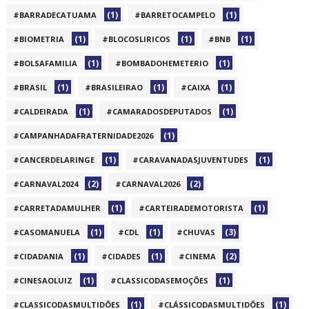
(1)
(1)
#BARRADECATUAMA
#BARRETOCAMPELO
(1)
(1)
(1)
#BIOMETRIA
#BLOCOSLIRICOS
#BNB
(1)
(1)
#BOLSAFAMILIA
#BOMBADOHEMETERIO
(1)
(1)
(1)
#BRASIL
#BRASILEIRAO
#CAIXA
(1)
(1)
#CALDEIRADA
#CAMARADOSDEPUTADOS
(1)
#CAMPANHADAFRATERNIDADE2026
(1)
(1)
#CANCERDELARINGE
#CARAVANADASJUVENTUDES
(2)
(2)
#CARNAVAL2024
#CARNAVAL2026
(1)
(1)
#CARRETADAMULHER
#CARTEIRADEMOTORISTA
(1)
(1)
(3)
#CASOMANUELA
#CDL
#CHUVAS
(1)
(1)
(2)
#CIDADANIA
#CIDADES
#CINEMA
(1)
(1)
#CINESAOLUIZ
#CLASSICODASEMOÇÕES
(1)
(1)
#CLASSICODASMULTIDÕES
#CLÁSSICODASMULTIDÕES