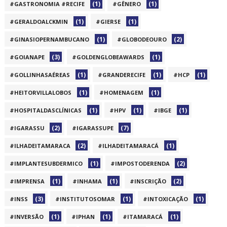
(1)
(1)
#GASTRONOMIA #RECIFE
#GÊNERO
(1)
(1)
#GERALDOALCKMIN
#GIERSE
(1)
(2)
#GINASIOPERNAMBUCANO
#GLOBODEOURO
(3)
(1)
#GOIANAPE
#GOLDENGLOBEAWARDS
(1)
(1)
(1)
#GOLLINHASAÉREAS
#GRANDERECIFE
#HCP
(1)
(1)
#HEITORVILLALOBOS
#HOMENAGEM
(1)
(1)
(1)
#HOSPITALDASCLÍNICAS
#HPV
#IBGE
(2)
(7)
#IGARASSU
#IGARASSUPE
(2)
(1)
#ILHADEITAMARACA
#ILHADEITAMARACÁ
(1)
(2)
#IMPLANTESUBDERMICO
#IMPOSTODERENDA
(1)
(1)
(2)
#IMPRENSA
#INHAMA
#INSCRIÇÃO
(3)
(1)
(1)
#INSS
#INSTITUTOSOMAR
#INTOXICAÇÃO
(1)
(1)
(1)
#INVERSÃO
#IPHAN
#ITAMARACÁ