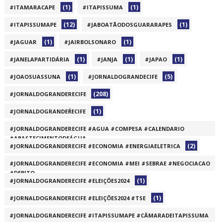
(1)
(1)
#ITAMARACAPE
#ITAPISSUMA
(12)
(1)
#ITAPISSUMAPE
#JABOATÃODOSGUARARAPES
(1)
(1)
#JAGUAR
#JAIRBOLSONARO
(1)
(1)
(1)
#JANELAPARTIDÁRIA
#JANJA
#JAPAO
(1)
(5)
#JOAOSUASSUNA
#JORNALDOGRANDECIFE
(208)
#JORNALDOGRANDERECIFE
(1)
#JORNALDOGRANDEŔECIFE
#JORNALDOGRANDERECIFE #AGUA #COMPESA #CALENDARIO
#ABASTECIMENTODEÁGUA
(2)
#JORNALDOGRANDERECIFE #ECONOMIA #ENERGIAELETRICA
(1)
#JORNALDOGRANDERECIFE #ECONOMIA #MEI #SEBRAE #NEGOCIACAO
#DEBITO
(1)
#JORNALDOGRANDERECIFE #ELEIÇÕES2024
(1)
(1)
#JORNALDOGRANDERECIFE #ELEIÇÕES2024 #TSE
#JORNALDOGRANDERECIFE #ITAPISSUMAPE #CÂMARADEITAPISSUMA