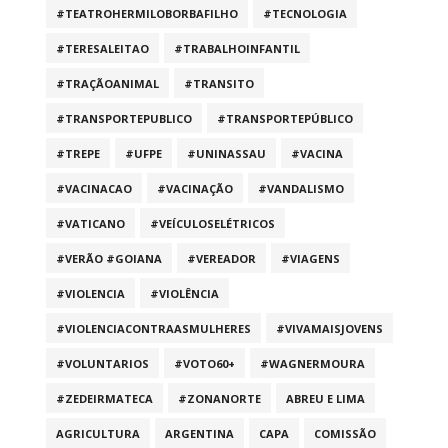
#TEATROHERMILOBORBAFILHO
#TECNOLOGIA
#TERESALEITAO
#TRABALHOINFANTIL
#TRAÇÃOANIMAL
#TRANSITO
#TRANSPORTEPUBLICO
#TRANSPORTEPÚBLICO
#TREPE
#UFPE
#UNINASSAU
#VACINA
#VACINACAO
#VACINAÇÃO
#VANDALISMO
#VATICANO
#VEÍCULOSELÉTRICOS
#VERÃO #GOIANA
#VEREADOR
#VIAGENS
#VIOLENCIA
#VIOLÊNCIA
#VIOLENCIACONTRAASMULHERES
#VIVAMAISJOVENS
#VOLUNTARIOS
#VOTO60+
#WAGNERMOURA
#ZEDEIRMATECA
#ZONANORTE
ABREU E LIMA
AGRICULTURA
ARGENTINA
CAPA
COMISSÃO