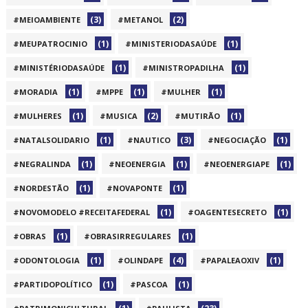
(3)
(2)
#MEIOAMBIENTE
#METANOL
(1)
(1)
#MEUPATROCINIO
#MINISTERIODASAÚDE
(1)
(1)
#MINISTÉRIODASAÚDE
#MINISTROPADILHA
(1)
(1)
(1)
#MORADIA
#MPPE
#MULHER
(1)
(2)
(1)
#MULHERES
#MUSICA
#MUTIRÃO
(1)
(3)
(1)
#NATALSOLIDARIO
#NAUTICO
#NEGOCIAÇÃO
(1)
(1)
(1)
#NEGRALINDA
#NEOENERGIA
#NEOENERGIAPE
(1)
(1)
#NORDESTÃO
#NOVAPONTE
(1)
(1)
#NOVOMODELO #RECEITAFEDERAL
#OAGENTESECRETO
(1)
(1)
#OBRAS
#OBRASIRREGULARES
(1)
(4)
(1)
#ODONTOLOGIA
#OLINDAPE
#PAPALEAOXIV
(1)
(1)
#PARTIDOPOLÍTICO
#PASCOA