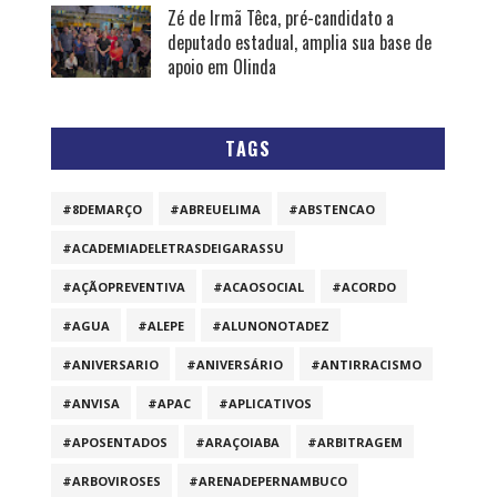
Zé de Irmã Têca, pré-candidato a
deputado estadual, amplia sua base de
apoio em Olinda
TAGS
#8DEMARÇO
#ABREUELIMA
#ABSTENCAO
#ACADEMIADELETRASDEIGARASSU
#AÇÃOPREVENTIVA
#ACAOSOCIAL
#ACORDO
#AGUA
#ALEPE
#ALUNONOTADEZ
#ANIVERSARIO
#ANIVERSÁRIO
#ANTIRRACISMO
#ANVISA
#APAC
#APLICATIVOS
#APOSENTADOS
#ARAÇOIABA
#ARBITRAGEM
#ARBOVIROSES
#ARENADEPERNAMBUCO