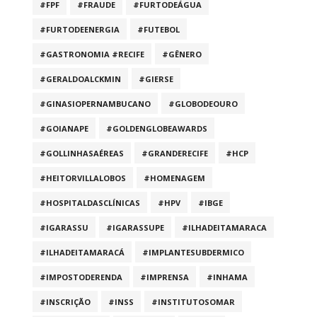
#FPF
#FRAUDE
#FURTODEÁGUA
#FURTODEENERGIA
#FUTEBOL
#GASTRONOMIA #RECIFE
#GÊNERO
#GERALDOALCKMIN
#GIERSE
#GINASIOPERNAMBUCANO
#GLOBODEOURO
#GOIANAPE
#GOLDENGLOBEAWARDS
#GOLLINHASAÉREAS
#GRANDERECIFE
#HCP
#HEITORVILLALOBOS
#HOMENAGEM
#HOSPITALDASCLÍNICAS
#HPV
#IBGE
#IGARASSU
#IGARASSUPE
#ILHADEITAMARACA
#ILHADEITAMARACÁ
#IMPLANTESUBDERMICO
#IMPOSTODERENDA
#IMPRENSA
#INHAMA
#INSCRIÇÃO
#INSS
#INSTITUTOSOMAR