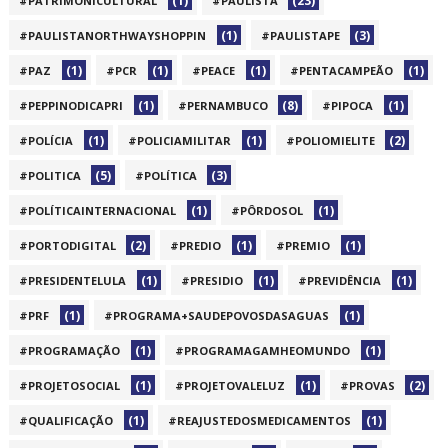
(1)
(23)
#PATRIMONICULTURAL
#PAULISTA
(1)
(3)
#PAULISTANORTHWAYSHOPPIN
#PAULISTAPE
(1)
(1)
(1)
(1)
#PAZ
#PCR
#PEACE
#PENTACAMPEÃO
(1)
(8)
(1)
#PEPPINODICAPRI
#PERNAMBUCO
#PIPOCA
(1)
(1)
(2)
#POLÍCIA
#POLICIAMILITAR
#POLIOMIELITE
(5)
(3)
#POLITICA
#POLÍTICA
(1)
(1)
#POLÍTICAINTERNACIONAL
#PÔRDOSOL
(2)
(1)
(1)
#PORTODIGITAL
#PREDIO
#PREMIO
(1)
(1)
(1)
#PRESIDENTELULA
#PRESIDIO
#PREVIDÊNCIA
(1)
(1)
#PRF
#PROGRAMA+SAUDEPOVOSDASAGUAS
(1)
(1)
#PROGRAMAÇÃO
#PROGRAMAGAMHEOMUNDO
(1)
(1)
(2)
#PROJETOSOCIAL
#PROJETOVALELUZ
#PROVAS
(1)
(1)
#QUALIFICAÇÃO
#REAJUSTEDOSMEDICAMENTOS