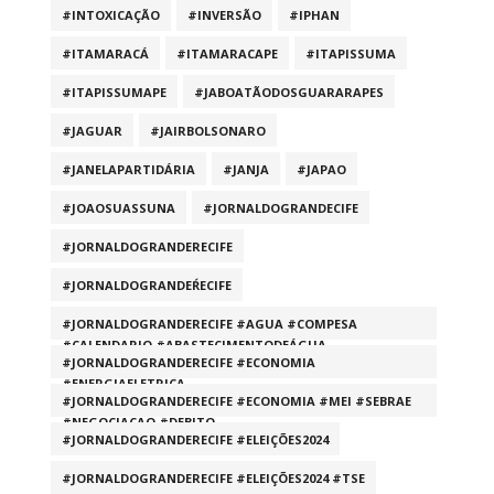
#INTOXICAÇÃO
#INVERSÃO
#IPHAN
#ITAMARACÁ
#ITAMARACAPE
#ITAPISSUMA
#ITAPISSUMAPE
#JABOATÃODOSGUARARAPES
#JAGUAR
#JAIRBOLSONARO
#JANELAPARTIDÁRIA
#JANJA
#JAPAO
#JOAOSUASSUNA
#JORNALDOGRANDECIFE
#JORNALDOGRANDERECIFE
#JORNALDOGRANDEŔECIFE
#JORNALDOGRANDERECIFE #AGUA #COMPESA
#CALENDARIO #ABASTECIMENTODEÁGUA
#JORNALDOGRANDERECIFE #ECONOMIA
#ENERGIAELETRICA
#JORNALDOGRANDERECIFE #ECONOMIA #MEI #SEBRAE
#NEGOCIACAO #DEBITO
#JORNALDOGRANDERECIFE #ELEIÇÕES2024
#JORNALDOGRANDERECIFE #ELEIÇÕES2024 #TSE