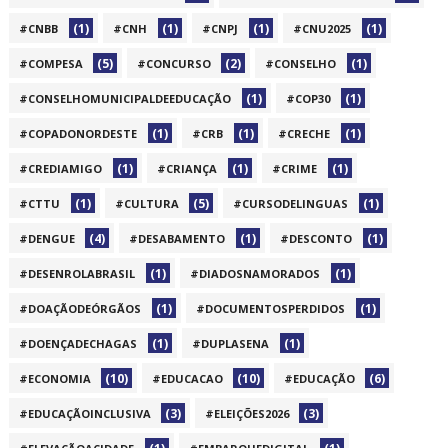
(1)
(1)
(1)
(1)
#CNBB
#CNH
#CNPJ
#CNU2025
(5)
(2)
(1)
#COMPESA
#CONCURSO
#CONSELHO
(1)
(1)
#CONSELHOMUNICIPALDEEDUCAÇÃO
#COP30
(1)
(1)
(1)
#COPADONORDESTE
#CRB
#CRECHE
(1)
(1)
(1)
#CREDIAMIGO
#CRIANÇA
#CRIME
(1)
(5)
(1)
#CTTU
#CULTURA
#CURSODELINGUAS
(4)
(1)
(1)
#DENGUE
#DESABAMENTO
#DESCONTO
(1)
(1)
#DESENROLABRASIL
#DIADOSNAMORADOS
(1)
(1)
#DOAÇÃODEÓRGÃOS
#DOCUMENTOSPERDIDOS
(1)
(1)
#DOENÇADECHAGAS
#DUPLASENA
(10)
(10)
(6)
#ECONOMIA
#EDUCACAO
#EDUCAÇÃO
(3)
(3)
#EDUCAÇÃOINCLUSIVA
#ELEIÇÕES2026