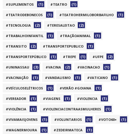
(1)
(1)
#SUPLEMENTOS
#TEATRO
(1)
(1)
#TEATRODEBONECOS
#TEATROHERMILOBORBAFILHO
(2)
(2)
#TECNOLOGIA
#TERESALEITAO
(1)
(1)
#TRABALHOINFANTIL
#TRAÇÃOANIMAL
(2)
(1)
#TRANSITO
#TRANSPORTEPUBLICO
(1)
(1)
(2)
#TRANSPORTEPÚBLICO
#TREPE
#UFPE
(3)
(2)
(1)
#UNINASSAU
#VACINA
#VACINACAO
(1)
(1)
(1)
#VACINAÇÃO
#VANDALISMO
#VATICANO
(1)
(1)
#VEÍCULOSELÉTRICOS
#VERÃO #GOIANA
(1)
(1)
(1)
#VEREADOR
#VIAGENS
#VIOLENCIA
(1)
(1)
#VIOLÊNCIA
#VIOLENCIACONTRAASMULHERES
(1)
(1)
(1)
#VIVAMAISJOVENS
#VOLUNTARIOS
#VOTO60+
(1)
(1)
#WAGNERMOURA
#ZEDEIRMATECA