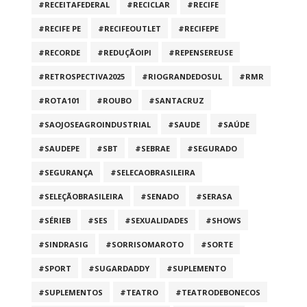
#RECEITAFEDERAL
#RECICLAR
#RECIFE
#RECIFE PE
#RECIFEOUTLET
#RECIFEPE
#RECORDE
#REDUÇÃOIPI
#REPENSEREUSE
#RETROSPECTIVA2025
#RIOGRANDEDOSUL
#RMR
#ROTA101
#ROUBO
#SANTACRUZ
#SAOJOSEAGROINDUSTRIAL
#SAUDE
#SAÚDE
#SAUDEPE
#SBT
#SEBRAE
#SEGURADO
#SEGURANÇA
#SELECAOBRASILEIRA
#SELEÇÃOBRASILEIRA
#SENADO
#SERASA
#SÉRIEB
#SES
#SEXUALIDADES
#SHOWS
#SINDRASIG
#SORRISOMAROTO
#SORTE
#SPORT
#SUGARDADDY
#SUPLEMENTO
#SUPLEMENTOS
#TEATRO
#TEATRODEBONECOS