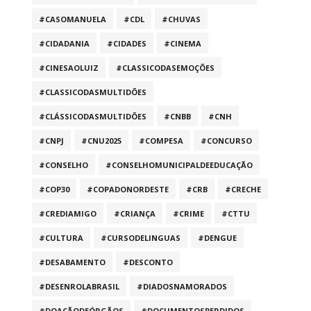
#CASOMANUELA
#CDL
#CHUVAS
#CIDADANIA
#CIDADES
#CINEMA
#CINESAOLUIZ
#CLASSICODASEMOÇÕES
#CLASSICODASMULTIDÕES
#CLÁSSICODASMULTIDÕES
#CNBB
#CNH
#CNPJ
#CNU2025
#COMPESA
#CONCURSO
#CONSELHO
#CONSELHOMUNICIPALDEEDUCAÇÃO
#COP30
#COPADONORDESTE
#CRB
#CRECHE
#CREDIAMIGO
#CRIANÇA
#CRIME
#CTTU
#CULTURA
#CURSODELINGUAS
#DENGUE
#DESABAMENTO
#DESCONTO
#DESENROLABRASIL
#DIADOSNAMORADOS
#DOAÇÃODEÓRGÃOS
#DOCUMENTOSPERDIDOS