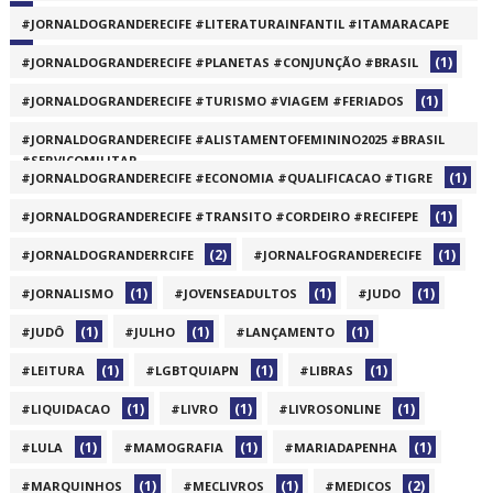
(1)
#JORNALDOGRANDERECIFE #LITERATURAINFANTIL #ITAMARACAPE
(1)
(1)
#JORNALDOGRANDERECIFE #PLANETAS #CONJUNÇÃO #BRASIL
(1)
#JORNALDOGRANDERECIFE #TURISMO #VIAGEM #FERIADOS
#JORNALDOGRANDERECIFE #ALISTAMENTOFEMININO2025 #BRASIL
#SERVIÇOMILITAR
(1)
#JORNALDOGRANDERECIFE #ECONOMIA #QUALIFICACAO #TIGRE
(1)
(1)
#JORNALDOGRANDERECIFE #TRANSITO #CORDEIRO #RECIFEPE
(2)
(1)
#JORNALDOGRANDERRCIFE
#JORNALFOGRANDERECIFE
(1)
(1)
(1)
#JORNALISMO
#JOVENSEADULTOS
#JUDO
(1)
(1)
(1)
#JUDÔ
#JULHO
#LANÇAMENTO
(1)
(1)
(1)
#LEITURA
#LGBTQUIAPN
#LIBRAS
(1)
(1)
(1)
#LIQUIDACAO
#LIVRO
#LIVROSONLINE
(1)
(1)
(1)
#LULA
#MAMOGRAFIA
#MARIADAPENHA
(1)
(1)
(2)
#MARQUINHOS
#MECLIVROS
#MEDICOS