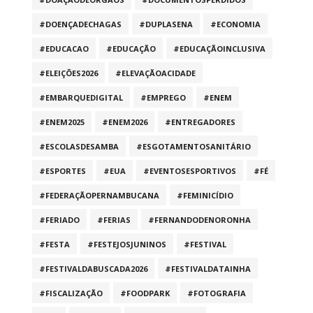
#DOENÇADECHAGAS
#DUPLASENA
#ECONOMIA
#EDUCACAO
#EDUCAÇÃO
#EDUCAÇÃOINCLUSIVA
#ELEIÇÕES2026
#ELEVAÇÃOACIDADE
#EMBARQUEDIGITAL
#EMPREGO
#ENEM
#ENEM2025
#ENEM2026
#ENTREGADORES
#ESCOLASDESAMBA
#ESGOTAMENTOSANITÁRIO
#ESPORTES
#EUA
#EVENTOSESPORTIVOS
#FÉ
#FEDERAÇÃOPERNAMBUCANA
#FEMINICÍDIO
#FERIADO
#FERIAS
#FERNANDODENORONHA
#FESTA
#FESTEJOSJUNINOS
#FESTIVAL
#FESTIVALDABUSCADA2026
#FESTIVALDATAINHA
#FISCALIZAÇÃO
#FOODPARK
#FOTOGRAFIA