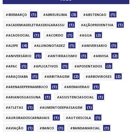
(1)
(3)
(1)
#8DEMARÇO
#ABREUELIMA
#ABSTENCAO
(1)
(1)
#ACADEMIADELETRASDEIGARASSU
#AÇÃOPREVENTIVA
(1)
(1)
(2)
#ACAOSOCIAL
#ACORDO
#AGUA
(4)
(1)
(1)
#ALEPE
#ALUNONOTADEZ
#ANIVERSARIO
(1)
(1)
(2)
#ANIVERSÁRIO
#ANTIRRACISMO
#ANVISA
(1)
(1)
(2)
#APAC
#APLICATIVOS
#APOSENTADOS
(1)
(2)
(2)
#ARAÇOIABA
#ARBITRAGEM
#ARBOVIROSES
(1)
(1)
#ARENADEPERNAMBUCO
#ARENAVERAO
(1)
(1)
#ARIANOSUASSUNA
#ASSISTENCIASOCIAL
(1)
(1)
#ATLETAS
#AUMENTODEPASSAGEM
(1)
(1)
#AURORADOSCARNAVAIS
#AUTOESCOLA
(1)
(1)
(1)
#AVIAÇÃO
#BANCO
#BANDAMARCIAL