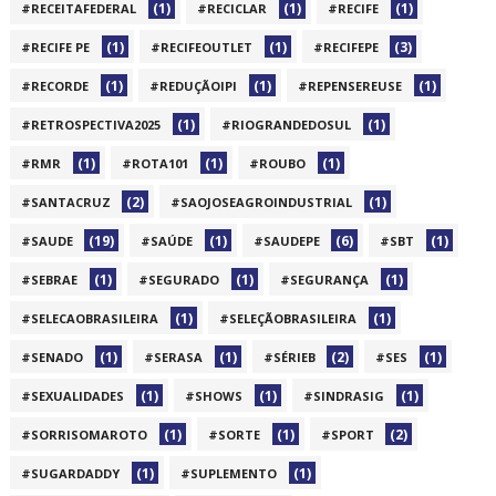
(1)
(1)
(1)
#RECEITAFEDERAL
#RECICLAR
#RECIFE
(1)
(1)
(3)
#RECIFE PE
#RECIFEOUTLET
#RECIFEPE
(1)
(1)
(1)
#RECORDE
#REDUÇÃOIPI
#REPENSEREUSE
(1)
(1)
#RETROSPECTIVA2025
#RIOGRANDEDOSUL
(1)
(1)
(1)
#RMR
#ROTA101
#ROUBO
(2)
(1)
#SANTACRUZ
#SAOJOSEAGROINDUSTRIAL
(19)
(1)
(6)
(1)
#SAUDE
#SAÚDE
#SAUDEPE
#SBT
(1)
(1)
(1)
#SEBRAE
#SEGURADO
#SEGURANÇA
(1)
(1)
#SELECAOBRASILEIRA
#SELEÇÃOBRASILEIRA
(1)
(1)
(2)
(1)
#SENADO
#SERASA
#SÉRIEB
#SES
(1)
(1)
(1)
#SEXUALIDADES
#SHOWS
#SINDRASIG
(1)
(1)
(2)
#SORRISOMAROTO
#SORTE
#SPORT
(1)
(1)
#SUGARDADDY
#SUPLEMENTO