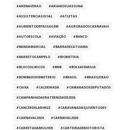
#ARENAVERAO
#ARIANOSUASSUNA
#ASSISTENCIASOCIAL
#ATLETAS
#AUMENTODEPASSAGEM
#AURORADOSCARNAVAIS
#AUTOESCOLA
#AVIAÇÃO
#BANCO
#BANDAMARCIAL
#BARRADECATUAMA
#BARRETOCAMPELO
#BIOMETRIA
#BLOCOSLIRICOS
#BNB
#BOLSAFAMILIA
#BOMBADOHEMETERIO
#BRASIL
#BRASILEIRAO
#CAIXA
#CALDEIRADA
#CAMARADOSDEPUTADOS
#CAMPANHADAFRATERNIDADE2026
#CANCERDELARINGE
#CARAVANADASJUVENTUDES
#CARNAVAL2024
#CARNAVAL2026
#CARRETADAMULHER
#CARTEIRADEMOTORISTA