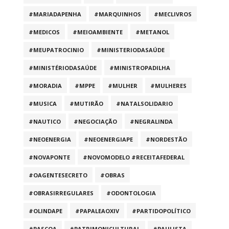
#MARIADAPENHA
#MARQUINHOS
#MECLIVROS
#MEDICOS
#MEIOAMBIENTE
#METANOL
#MEUPATROCINIO
#MINISTERIODASAÚDE
#MINISTÉRIODASAÚDE
#MINISTROPADILHA
#MORADIA
#MPPE
#MULHER
#MULHERES
#MUSICA
#MUTIRÃO
#NATALSOLIDARIO
#NAUTICO
#NEGOCIAÇÃO
#NEGRALINDA
#NEOENERGIA
#NEOENERGIAPE
#NORDESTÃO
#NOVAPONTE
#NOVOMODELO #RECEITAFEDERAL
#OAGENTESECRETO
#OBRAS
#OBRASIRREGULARES
#ODONTOLOGIA
#OLINDAPE
#PAPALEAOXIV
#PARTIDOPOLÍTICO
#PASCOA
#PATRIMONICULTURAL
#PAULISTA