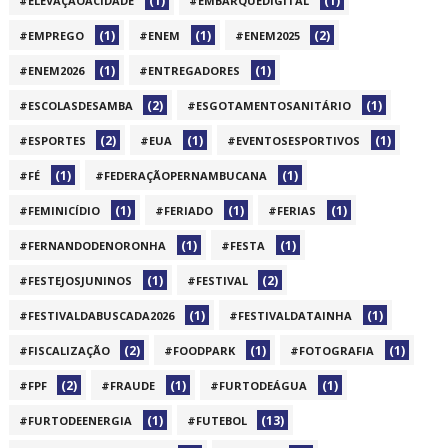
(1)
(1)
#ELEVAÇÃOACIDADE
#EMBARQUEDIGITAL
(1)
(1)
(2)
#EMPREGO
#ENEM
#ENEM2025
(1)
(1)
#ENEM2026
#ENTREGADORES
(2)
(1)
#ESCOLASDESAMBA
#ESGOTAMENTOSANITÁRIO
(2)
(1)
(1)
#ESPORTES
#EUA
#EVENTOSESPORTIVOS
(1)
(1)
#FÉ
#FEDERAÇÃOPERNAMBUCANA
(1)
(1)
(1)
#FEMINICÍDIO
#FERIADO
#FERIAS
(1)
(1)
#FERNANDODENORONHA
#FESTA
(1)
(2)
#FESTEJOSJUNINOS
#FESTIVAL
(1)
(1)
#FESTIVALDABUSCADA2026
#FESTIVALDATAINHA
(2)
(1)
(1)
#FISCALIZAÇÃO
#FOODPARK
#FOTOGRAFIA
(2)
(1)
(1)
#FPF
#FRAUDE
#FURTODEÁGUA
(1)
(13)
#FURTODEENERGIA
#FUTEBOL