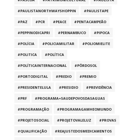
#PAULISTANORTHWAYSHOPPIN
#PAULISTAPE
#PAZ
#PCR
#PEACE
#PENTACAMPEÃO
#PEPPINODICAPRI
#PERNAMBUCO
#PIPOCA
#POLÍCIA
#POLICIAMILITAR
#POLIOMIELITE
#POLITICA
#POLÍTICA
#POLÍTICAINTERNACIONAL
#PÔRDOSOL
#PORTODIGITAL
#PREDIO
#PREMIO
#PRESIDENTELULA
#PRESIDIO
#PREVIDÊNCIA
#PRF
#PROGRAMA+SAUDEPOVOSDASAGUAS
#PROGRAMAÇÃO
#PROGRAMAGAMHEOMUNDO
#PROJETOSOCIAL
#PROJETOVALELUZ
#PROVAS
#QUALIFICAÇÃO
#REAJUSTEDOSMEDICAMENTOS