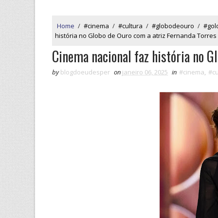
Home
/
#cinema
/
#cultura
/
#globodeouro
/
#gol
história no Globo de Ouro com a atriz Fernanda Torres
Cinema nacional faz história no G
by
blogdoeudesper
on
janeiro 06, 2025
in
#cinema
,
#cu