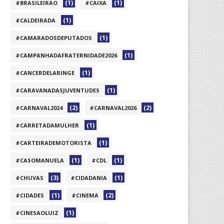
(1)
(1)
#BRASILEIRAO
#CAIXA
(1)
#CALDEIRADA
(1)
#CAMARADOSDEPUTADOS
(1)
#CAMPANHADAFRATERNIDADE2026
(1)
#CANCERDELARINGE
(1)
#CARAVANADASJUVENTUDES
(2)
(2)
#CARNAVAL2024
#CARNAVAL2026
(1)
#CARRETADAMULHER
(1)
#CARTEIRADEMOTORISTA
(1)
(1)
#CASOMANUELA
#CDL
(3)
(1)
#CHUVAS
#CIDADANIA
(1)
(2)
#CIDADES
#CINEMA
(1)
#CINESAOLUIZ