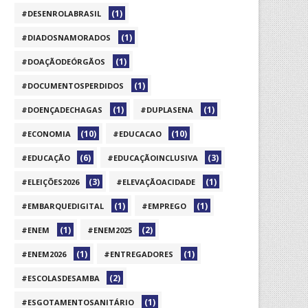
(1)
#DESENROLABRASIL
(1)
#DIADOSNAMORADOS
(1)
#DOAÇÃODEÓRGÃOS
(1)
#DOCUMENTOSPERDIDOS
(1)
(1)
#DOENÇADECHAGAS
#DUPLASENA
(10)
(10)
#ECONOMIA
#EDUCACAO
(6)
(3)
#EDUCAÇÃO
#EDUCAÇÃOINCLUSIVA
(3)
(1)
#ELEIÇÕES2026
#ELEVAÇÃOACIDADE
(1)
(1)
#EMBARQUEDIGITAL
#EMPREGO
(1)
(2)
#ENEM
#ENEM2025
(1)
(1)
#ENEM2026
#ENTREGADORES
(2)
#ESCOLASDESAMBA
(1)
#ESGOTAMENTOSANITÁRIO