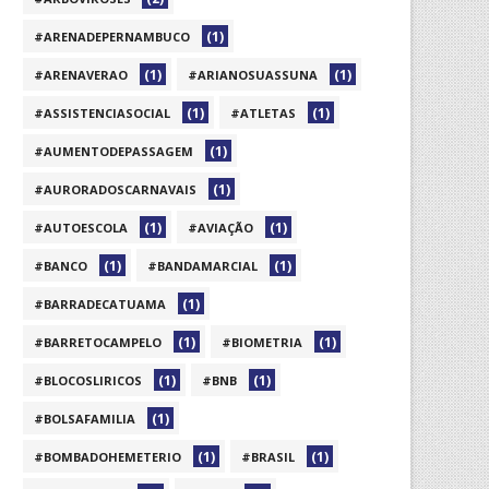
(1)
#ARENADEPERNAMBUCO
(1)
(1)
#ARENAVERAO
#ARIANOSUASSUNA
(1)
(1)
#ASSISTENCIASOCIAL
#ATLETAS
(1)
#AUMENTODEPASSAGEM
(1)
#AURORADOSCARNAVAIS
(1)
(1)
#AUTOESCOLA
#AVIAÇÃO
(1)
(1)
#BANCO
#BANDAMARCIAL
(1)
#BARRADECATUAMA
(1)
(1)
#BARRETOCAMPELO
#BIOMETRIA
(1)
(1)
#BLOCOSLIRICOS
#BNB
(1)
#BOLSAFAMILIA
(1)
(1)
#BOMBADOHEMETERIO
#BRASIL