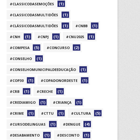
(1)
#CLASSICODASEMOÇÕES
(1)
#CLASSICODASMULTIDÕES
(1)
(1)
#CLÁSSICODASMULTIDÕES
#CNBB
(1)
(1)
(1)
#CNH
#CNPJ
#CNU2025
(5)
(2)
#COMPESA
#CONCURSO
(1)
#CONSELHO
(1)
#CONSELHOMUNICIPALDEEDUCAÇÃO
(1)
(1)
#COP30
#COPADONORDESTE
(1)
(1)
#CRB
#CRECHE
(1)
(1)
#CREDIAMIGO
#CRIANÇA
(1)
(1)
(5)
#CRIME
#CTTU
#CULTURA
(1)
(4)
#CURSODELINGUAS
#DENGUE
(1)
(1)
#DESABAMENTO
#DESCONTO