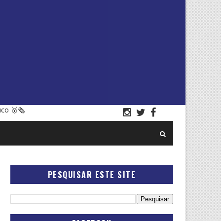
uco 🥇🗞
PESQUISAR ESTE SITE