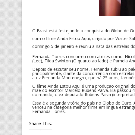
O Brasil está festejando a conquista do Globo de Ou
com o filme Ainda Estou Aqui, dirigido por Walter Sa
domingo 5 de janeiro e reuniu a nata das estrelas 
Fernanda Torres concorreu com atrizes como: Nicole K
(Lee), Tilda Swinton (O quarto ao lado) e Pamela And
Depois de escutar seu nome, Fernanda subiu ao pal
principalmente, diante da concorrência com estre
atriz Fernanda Montenegro, que há 25 anos, também
O filme Ainda Estou Aqui é uma produção original do 
mãe do escritor Marcelo Rubens Paiva. Ela passou 
do marido, o ex-deputado Rubens Paiva (interpretado 
Essa é a segunda vitória do país no Globo de Ouro. 
venceu na categoria melhor filme em língua estran
Fernanda Torres.
Share This: