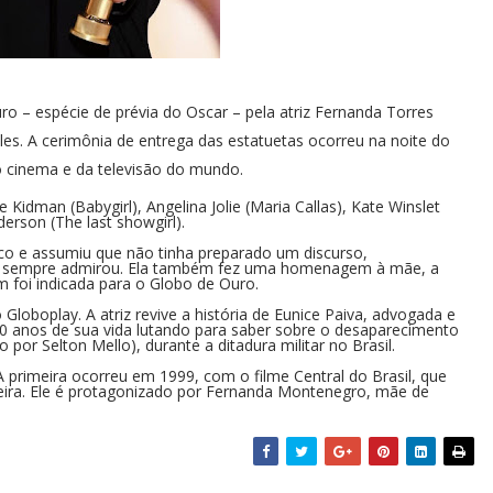
ro – espécie de prévia do Oscar – pela atriz Fernanda Torres
lles. A cerimônia de entrega das estatuetas ocorreu na noite do
do cinema e da televisão do mundo.
idman (Babygirl), Angelina Jolie (Maria Callas), Kate Winslet
erson (The last showgirl).
co e assumiu que não tinha preparado um discurso,
las sempre admirou. Ela também fez uma homenagem à mãe, a
 foi indicada para o Globo de Ouro.
Globoplay. A atriz revive a história de Eunice Paiva, advogada e
40 anos de sua vida lutando para saber sobre o desaparecimento
por Selton Mello), durante a ditadura militar no Brasil.
A primeira ocorreu em 1999, com o filme Central do Brasil, que
geira. Ele é protagonizado por Fernanda Montenegro, mãe de