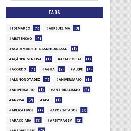
TAGS
(1)
(3)
#8DEMARÇO
#ABREUELIMA
(1)
#ABSTENCAO
(1)
#ACADEMIADELETRASDEIGARASSU
(1)
(1)
#AÇÃOPREVENTIVA
#ACAOSOCIAL
(1)
(2)
(4)
#ACORDO
#AGUA
#ALEPE
(1)
(1)
#ALUNONOTADEZ
#ANIVERSARIO
(1)
(1)
#ANIVERSÁRIO
#ANTIRRACISMO
(2)
(1)
#ANVISA
#APAC
(1)
(2)
#APLICATIVOS
#APOSENTADOS
(1)
(2)
#ARAÇOIABA
#ARBITRAGEM
(2)
#ARBOVIROSES