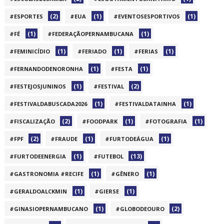
(2)
(1)
(1)
#ESPORTES
#EUA
#EVENTOSESPORTIVOS
(1)
(1)
#FÉ
#FEDERAÇÃOPERNAMBUCANA
(1)
(1)
(1)
#FEMINICÍDIO
#FERIADO
#FERIAS
(1)
(1)
#FERNANDODENORONHA
#FESTA
(1)
(2)
#FESTEJOSJUNINOS
#FESTIVAL
(1)
(1)
#FESTIVALDABUSCADA2026
#FESTIVALDATAINHA
(2)
(1)
(1)
#FISCALIZAÇÃO
#FOODPARK
#FOTOGRAFIA
(2)
(1)
(1)
#FPF
#FRAUDE
#FURTODEÁGUA
(1)
(13)
#FURTODEENERGIA
#FUTEBOL
(1)
(1)
#GASTRONOMIA #RECIFE
#GÊNERO
(1)
(1)
#GERALDOALCKMIN
#GIERSE
(1)
(2)
#GINASIOPERNAMBUCANO
#GLOBODEOURO