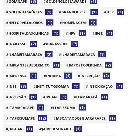
(3)
(1)
#GOIANAPE
#GOLDENGLOBEAWARDS
(1)
(1)
(1)
#GOLLINHASAÉREAS
#GRANDERECIFE
#HCP
(1)
(1)
#HEITORVILLALOBOS
#HOMENAGEM
(1)
(1)
(1)
#HOSPITALDASCLÍNICAS
#HPV
#IBGE
(2)
(7)
#IGARASSU
#IGARASSUPE
(2)
(1)
#ILHADEITAMARACA
#ILHADEITAMARACÁ
(1)
(2)
#IMPLANTESUBDERMICO
#IMPOSTODERENDA
(1)
(1)
(2)
#IMPRENSA
#INHAMA
#INSCRIÇÃO
(3)
(1)
(1)
#INSS
#INSTITUTOSOMAR
#INTOXICAÇÃO
(1)
(1)
(1)
#INVERSÃO
#IPHAN
#ITAMARACÁ
(1)
(1)
#ITAMARACAPE
#ITAPISSUMA
(12)
(1)
#ITAPISSUMAPE
#JABOATÃODOSGUARARAPES
(1)
(1)
#JAGUAR
#JAIRBOLSONARO