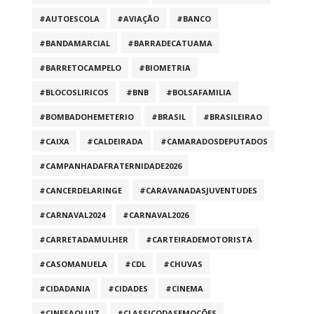
#AUTOESCOLA
#AVIAÇÃO
#BANCO
#BANDAMARCIAL
#BARRADECATUAMA
#BARRETOCAMPELO
#BIOMETRIA
#BLOCOSLIRICOS
#BNB
#BOLSAFAMILIA
#BOMBADOHEMETERIO
#BRASIL
#BRASILEIRAO
#CAIXA
#CALDEIRADA
#CAMARADOSDEPUTADOS
#CAMPANHADAFRATERNIDADE2026
#CANCERDELARINGE
#CARAVANADASJUVENTUDES
#CARNAVAL2024
#CARNAVAL2026
#CARRETADAMULHER
#CARTEIRADEMOTORISTA
#CASOMANUELA
#CDL
#CHUVAS
#CIDADANIA
#CIDADES
#CINEMA
#CINESAOLUIZ
#CLASSICODASEMOÇÕES