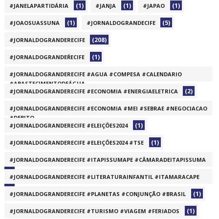
(1)
(1)
(1)
#JANELAPARTIDÁRIA
#JANJA
#JAPAO
(1)
(5)
#JOAOSUASSUNA
#JORNALDOGRANDECIFE
(208)
#JORNALDOGRANDERECIFE
(1)
#JORNALDOGRANDEŔECIFE
#JORNALDOGRANDERECIFE #AGUA #COMPESA #CALENDARIO
#ABASTECIMENTODEÁGUA
(2)
#JORNALDOGRANDERECIFE #ECONOMIA #ENERGIAELETRICA
(1)
#JORNALDOGRANDERECIFE #ECONOMIA #MEI #SEBRAE #NEGOCIACAO
#DEBITO
(1)
#JORNALDOGRANDERECIFE #ELEIÇÕES2024
(1)
(1)
#JORNALDOGRANDERECIFE #ELEIÇÕES2024 #TSE
#JORNALDOGRANDERECIFE #ITAPISSUMAPE #CÂMARADEITAPISSUMA
(1)
#JORNALDOGRANDERECIFE #LITERATURAINFANTIL #ITAMARACAPE
(1)
(1)
#JORNALDOGRANDERECIFE #PLANETAS #CONJUNÇÃO #BRASIL
(1)
#JORNALDOGRANDERECIFE #TURISMO #VIAGEM #FERIADOS