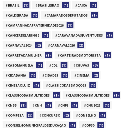
(1)
(1)
(1)
#BRASIL
#BRASILEIRAO
#CAIXA
(1)
(1)
#CALDEIRADA
#CAMARADOSDEPUTADOS
(1)
#CAMPANHADAFRATERNIDADE2026
(1)
(1)
#CANCERDELARINGE
#CARAVANADASJUVENTUDES
(2)
(2)
#CARNAVAL2024
#CARNAVAL2026
(1)
(1)
#CARRETADAMULHER
#CARTEIRADEMOTORISTA
(1)
(1)
(3)
#CASOMANUELA
#CDL
#CHUVAS
(1)
(1)
(2)
#CIDADANIA
#CIDADES
#CINEMA
(1)
(1)
#CINESAOLUIZ
#CLASSICODASEMOÇÕES
(1)
(1)
#CLASSICODASMULTIDÕES
#CLÁSSICODASMULTIDÕES
(1)
(1)
(1)
(1)
#CNBB
#CNH
#CNPJ
#CNU2025
(5)
(2)
(1)
#COMPESA
#CONCURSO
#CONSELHO
(1)
(1)
#CONSELHOMUNICIPALDEEDUCAÇÃO
#COP30