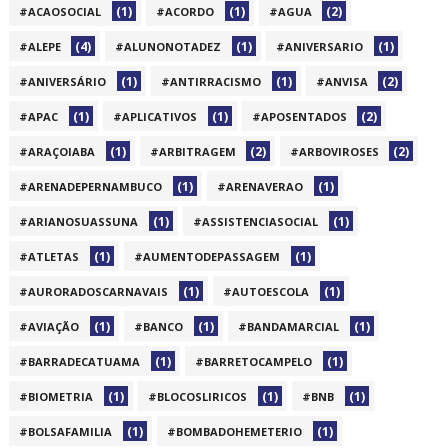
(1)
(1)
(2)
#ACAOSOCIAL
#ACORDO
#AGUA
(4)
(1)
(1)
#ALEPE
#ALUNONOTADEZ
#ANIVERSARIO
(1)
(1)
(2)
#ANIVERSÁRIO
#ANTIRRACISMO
#ANVISA
(1)
(1)
(2)
#APAC
#APLICATIVOS
#APOSENTADOS
(1)
(2)
(2)
#ARAÇOIABA
#ARBITRAGEM
#ARBOVIROSES
(1)
(1)
#ARENADEPERNAMBUCO
#ARENAVERAO
(1)
(1)
#ARIANOSUASSUNA
#ASSISTENCIASOCIAL
(1)
(1)
#ATLETAS
#AUMENTODEPASSAGEM
(1)
(1)
#AURORADOSCARNAVAIS
#AUTOESCOLA
(1)
(1)
(1)
#AVIAÇÃO
#BANCO
#BANDAMARCIAL
(1)
(1)
#BARRADECATUAMA
#BARRETOCAMPELO
(1)
(1)
(1)
#BIOMETRIA
#BLOCOSLIRICOS
#BNB
(1)
(1)
#BOLSAFAMILIA
#BOMBADOHEMETERIO