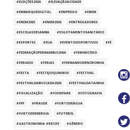
#ELEIÇÕES2026
#ELEVAÇÃOACIDADE
#EMBARQUEDIGITAL
#EMPREGO
#ENEM
#ENEM2025
#ENEM2026
#ENTREGADORES
#ESCOLASDESAMBA
#ESGOTAMENTOSANITÁRIO
#ESPORTES
#EUA
#EVENTOSESPORTIVOS
#FÉ
#FEDERAÇÃOPERNAMBUCANA
#FEMINICÍDIO
#FERIADO
#FERIAS
#FERNANDODENORONHA
#FESTA
#FESTEJOSJUNINOS
#FESTIVAL
#FESTIVALDABUSCADA2026
#FESTIVALDATAINHA
#FISCALIZAÇÃO
#FOODPARK
#FOTOGRAFIA
#FPF
#FRAUDE
#FURTODEÁGUA
#FURTODEENERGIA
#FUTEBOL
#GASTRONOMIA #RECIFE
#GÊNERO