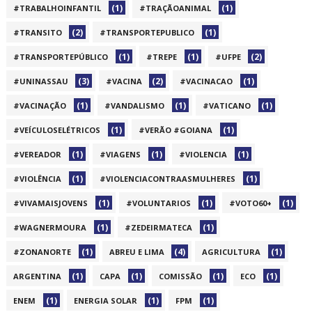
(1)
(1)
#TRABALHOINFANTIL
#TRAÇÃOANIMAL
(2)
(1)
#TRANSITO
#TRANSPORTEPUBLICO
(1)
(1)
(2)
#TRANSPORTEPÚBLICO
#TREPE
#UFPE
(3)
(2)
(1)
#UNINASSAU
#VACINA
#VACINACAO
(1)
(1)
(1)
#VACINAÇÃO
#VANDALISMO
#VATICANO
(1)
(1)
#VEÍCULOSELÉTRICOS
#VERÃO #GOIANA
(1)
(1)
(1)
#VEREADOR
#VIAGENS
#VIOLENCIA
(1)
(1)
#VIOLÊNCIA
#VIOLENCIACONTRAASMULHERES
(1)
(1)
(1)
#VIVAMAISJOVENS
#VOLUNTARIOS
#VOTO60+
(1)
(1)
#WAGNERMOURA
#ZEDEIRMATECA
(1)
(4)
(1)
#ZONANORTE
ABREU E LIMA
AGRICULTURA
(1)
(1)
(1)
(1)
ARGENTINA
CAPA
COMISSÃO
ECO
(1)
(1)
(1)
ENEM
ENERGIA SOLAR
FPM