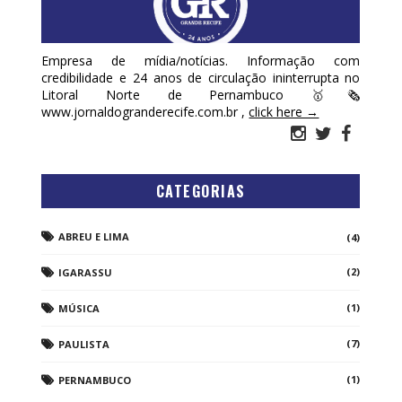
Empresa de mídia/notícias. Informação com
credibilidade e 24 anos de circulação ininterrupta no
Litoral Norte de Pernambuco 🥇🗞
www.jornaldogranderecife.com.br ,
click here →
CATEGORIAS
ABREU E LIMA
(4)
(2)
IGARASSU
(1)
MÚSICA
(7)
PAULISTA
(1)
PERNAMBUCO