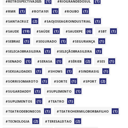
(1)
(1)
#RETROSPECTIVA2025
#RIOGRANDEDOSUL
(1)
(1)
(1)
#RMR
#ROTA101
#ROUBO
(2)
(1)
#SANTACRUZ
#SAOJOSEAGROINDUSTRIAL
(19)
(1)
(6)
(1)
#SAUDE
#SAÚDE
#SAUDEPE
#SBT
(1)
(1)
(1)
#SEBRAE
#SEGURADO
#SEGURANÇA
(1)
(1)
#SELECAOBRASILEIRA
#SELEÇÃOBRASILEIRA
(1)
(1)
(2)
(1)
#SENADO
#SERASA
#SÉRIEB
#SES
(1)
(1)
(1)
#SEXUALIDADES
#SHOWS
#SINDRASIG
(1)
(1)
(2)
#SORRISOMAROTO
#SORTE
#SPORT
(1)
(1)
#SUGARDADDY
#SUPLEMENTO
(1)
(1)
#SUPLEMENTOS
#TEATRO
(1)
(1)
#TEATRODEBONECOS
#TEATROHERMILOBORBAFILHO
(2)
(2)
#TECNOLOGIA
#TERESALEITAO