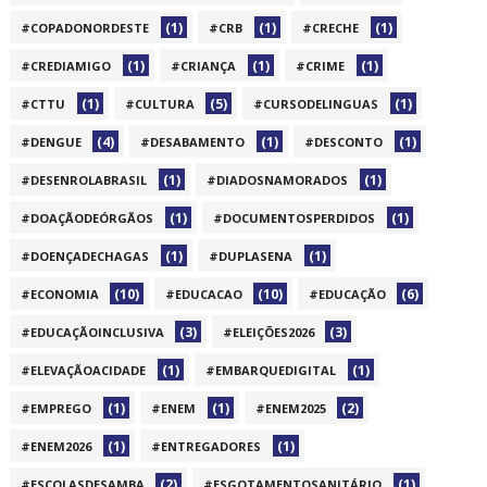
(1)
(1)
(1)
#COPADONORDESTE
#CRB
#CRECHE
(1)
(1)
(1)
#CREDIAMIGO
#CRIANÇA
#CRIME
(1)
(5)
(1)
#CTTU
#CULTURA
#CURSODELINGUAS
(4)
(1)
(1)
#DENGUE
#DESABAMENTO
#DESCONTO
(1)
(1)
#DESENROLABRASIL
#DIADOSNAMORADOS
(1)
(1)
#DOAÇÃODEÓRGÃOS
#DOCUMENTOSPERDIDOS
(1)
(1)
#DOENÇADECHAGAS
#DUPLASENA
(10)
(10)
(6)
#ECONOMIA
#EDUCACAO
#EDUCAÇÃO
(3)
(3)
#EDUCAÇÃOINCLUSIVA
#ELEIÇÕES2026
(1)
(1)
#ELEVAÇÃOACIDADE
#EMBARQUEDIGITAL
(1)
(1)
(2)
#EMPREGO
#ENEM
#ENEM2025
(1)
(1)
#ENEM2026
#ENTREGADORES
(2)
(1)
#ESCOLASDESAMBA
#ESGOTAMENTOSANITÁRIO