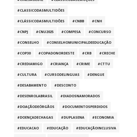
#CLASSICODASMULTIDÕES
#CLÁSSICODASMULTIDÕES
#CNBB
#CNH
#CNPJ
#CNU2025
#COMPESA
#CONCURSO
#CONSELHO
#CONSELHOMUNICIPALDEEDUCAÇÃO
#COP30
#COPADONORDESTE
#CRB
#CRECHE
#CREDIAMIGO
#CRIANÇA
#CRIME
#CTTU
#CULTURA
#CURSODELINGUAS
#DENGUE
#DESABAMENTO
#DESCONTO
#DESENROLABRASIL
#DIADOSNAMORADOS
#DOAÇÃODEÓRGÃOS
#DOCUMENTOSPERDIDOS
#DOENÇADECHAGAS
#DUPLASENA
#ECONOMIA
#EDUCACAO
#EDUCAÇÃO
#EDUCAÇÃOINCLUSIVA