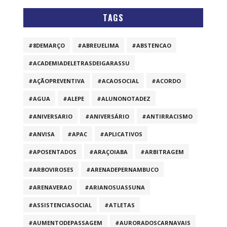
TAGS
#8DEMARÇO
#ABREUELIMA
#ABSTENCAO
#ACADEMIADELETRASDEIGARASSU
#AÇÃOPREVENTIVA
#ACAOSOCIAL
#ACORDO
#AGUA
#ALEPE
#ALUNONOTADEZ
#ANIVERSARIO
#ANIVERSÁRIO
#ANTIRRACISMO
#ANVISA
#APAC
#APLICATIVOS
#APOSENTADOS
#ARAÇOIABA
#ARBITRAGEM
#ARBOVIROSES
#ARENADEPERNAMBUCO
#ARENAVERAO
#ARIANOSUASSUNA
#ASSISTENCIASOCIAL
#ATLETAS
#AUMENTODEPASSAGEM
#AURORADOSCARNAVAIS