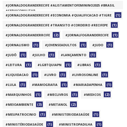
#JORNALDOGRANDERECIFE #ALISTAMENTOFEMININO2025 #BRASIL
#SERVIÇOMILITAR
(1)
#JORNALDOGRANDERECIFE #ECONOMIA #QUALIFICACAO #TIGRE
(1)
(1)
#JORNALDOGRANDERECIFE #TRANSITO #CORDEIRO #RECIFEPE
(2)
(1)
#JORNALDOGRANDERRCIFE
#JORNALFOGRANDERECIFE
(1)
(1)
(1)
#JORNALISMO
#JOVENSEADULTOS
#JUDO
(1)
(1)
(1)
#JUDÔ
#JULHO
#LANÇAMENTO
(1)
(1)
(1)
#LEITURA
#LGBTQUIAPN
#LIBRAS
(1)
(1)
(1)
#LIQUIDACAO
#LIVRO
#LIVROSONLINE
(1)
(1)
(1)
#LULA
#MAMOGRAFIA
#MARIADAPENHA
(1)
(1)
(2)
#MARQUINHOS
#MECLIVROS
#MEDICOS
(3)
(2)
#MEIOAMBIENTE
#METANOL
(1)
(1)
#MEUPATROCINIO
#MINISTERIODASAÚDE
(1)
(1)
#MINISTÉRIODASAÚDE
#MINISTROPADILHA