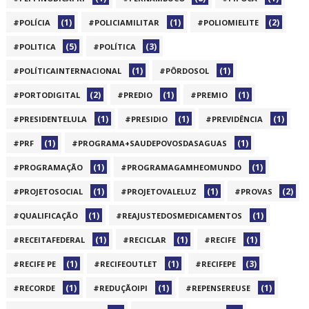
(1)
(1)
(2)
#POLÍCIA
#POLICIAMILITAR
#POLIOMIELITE
(5)
(3)
#POLITICA
#POLÍTICA
(1)
(1)
#POLÍTICAINTERNACIONAL
#PÔRDOSOL
(2)
(1)
(1)
#PORTODIGITAL
#PREDIO
#PREMIO
(1)
(1)
(1)
#PRESIDENTELULA
#PRESIDIO
#PREVIDÊNCIA
(1)
(1)
#PRF
#PROGRAMA+SAUDEPOVOSDASAGUAS
(1)
(1)
#PROGRAMAÇÃO
#PROGRAMAGAMHEOMUNDO
(1)
(1)
(2)
#PROJETOSOCIAL
#PROJETOVALELUZ
#PROVAS
(1)
(1)
#QUALIFICAÇÃO
#REAJUSTEDOSMEDICAMENTOS
(1)
(1)
(1)
#RECEITAFEDERAL
#RECICLAR
#RECIFE
(1)
(1)
(3)
#RECIFE PE
#RECIFEOUTLET
#RECIFEPE
(1)
(1)
(1)
#RECORDE
#REDUÇÃOIPI
#REPENSEREUSE