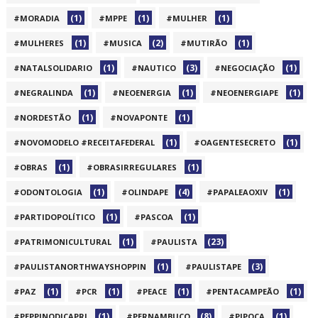
(1)
(1)
(1)
#MORADIA
#MPPE
#MULHER
(1)
(2)
(1)
#MULHERES
#MUSICA
#MUTIRÃO
(1)
(3)
(1)
#NATALSOLIDARIO
#NAUTICO
#NEGOCIAÇÃO
(1)
(1)
(1)
#NEGRALINDA
#NEOENERGIA
#NEOENERGIAPE
(1)
(1)
#NORDESTÃO
#NOVAPONTE
(1)
(1)
#NOVOMODELO #RECEITAFEDERAL
#OAGENTESECRETO
(1)
(1)
#OBRAS
#OBRASIRREGULARES
(1)
(4)
(1)
#ODONTOLOGIA
#OLINDAPE
#PAPALEAOXIV
(1)
(1)
#PARTIDOPOLÍTICO
#PASCOA
(1)
(23)
#PATRIMONICULTURAL
#PAULISTA
(1)
(3)
#PAULISTANORTHWAYSHOPPIN
#PAULISTAPE
(1)
(1)
(1)
(1)
#PAZ
#PCR
#PEACE
#PENTACAMPEÃO
(1)
(8)
(1)
#PEPPINODICAPRI
#PERNAMBUCO
#PIPOCA