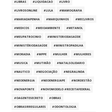
#LIBRAS
#LIQUIDACAO
#LIVRO
#LIVROSONLINE
#LULA
#MAMOGRAFIA
#MARIADAPENHA
#MARQUINHOS
#MECLIVROS
#MEDICOS
#MEIOAMBIENTE
#METANOL
#MEUPATROCINIO
#MINISTERIODASAÚDE
#MINISTÉRIODASAÚDE
#MINISTROPADILHA
#MORADIA
#MPPE
#MULHER
#MULHERES
#MUSICA
#MUTIRÃO
#NATALSOLIDARIO
#NAUTICO
#NEGOCIAÇÃO
#NEGRALINDA
#NEOENERGIA
#NEOENERGIAPE
#NORDESTÃO
#NOVAPONTE
#NOVOMODELO #RECEITAFEDERAL
#OAGENTESECRETO
#OBRAS
#OBRASIRREGULARES
#ODONTOLOGIA