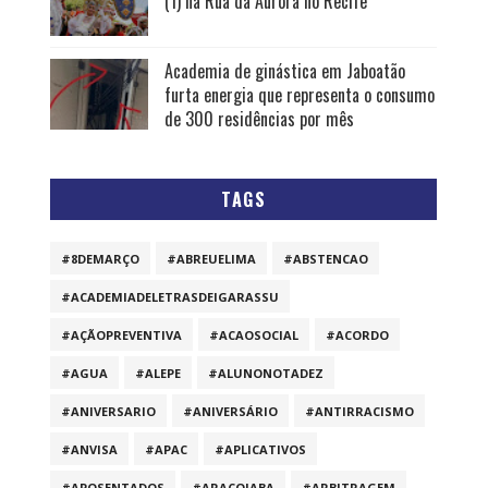
(1) na Rua da Aurora no Recife
Academia de ginástica em Jaboatão
furta energia que representa o consumo
de 300 residências por mês
TAGS
#8DEMARÇO
#ABREUELIMA
#ABSTENCAO
#ACADEMIADELETRASDEIGARASSU
#AÇÃOPREVENTIVA
#ACAOSOCIAL
#ACORDO
#AGUA
#ALEPE
#ALUNONOTADEZ
#ANIVERSARIO
#ANIVERSÁRIO
#ANTIRRACISMO
#ANVISA
#APAC
#APLICATIVOS
#APOSENTADOS
#ARAÇOIABA
#ARBITRAGEM