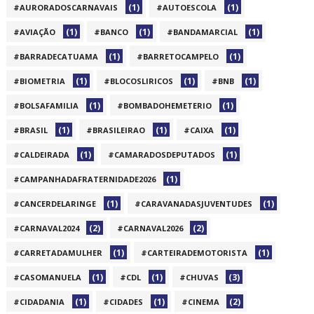
(1)
(1)
#AURORADOSCARNAVAIS
#AUTOESCOLA
(1)
(1)
(1)
#AVIAÇÃO
#BANCO
#BANDAMARCIAL
(1)
(1)
#BARRADECATUAMA
#BARRETOCAMPELO
(1)
(1)
(1)
#BIOMETRIA
#BLOCOSLIRICOS
#BNB
(1)
(1)
#BOLSAFAMILIA
#BOMBADOHEMETERIO
(1)
(1)
(1)
#BRASIL
#BRASILEIRAO
#CAIXA
(1)
(1)
#CALDEIRADA
#CAMARADOSDEPUTADOS
(1)
#CAMPANHADAFRATERNIDADE2026
(1)
(1)
#CANCERDELARINGE
#CARAVANADASJUVENTUDES
(2)
(2)
#CARNAVAL2024
#CARNAVAL2026
(1)
(1)
#CARRETADAMULHER
#CARTEIRADEMOTORISTA
(1)
(1)
(3)
#CASOMANUELA
#CDL
#CHUVAS
(1)
(1)
(2)
#CIDADANIA
#CIDADES
#CINEMA