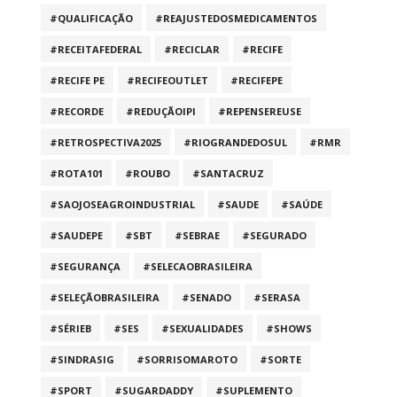
#QUALIFICAÇÃO
#REAJUSTEDOSMEDICAMENTOS
#RECEITAFEDERAL
#RECICLAR
#RECIFE
#RECIFE PE
#RECIFEOUTLET
#RECIFEPE
#RECORDE
#REDUÇÃOIPI
#REPENSEREUSE
#RETROSPECTIVA2025
#RIOGRANDEDOSUL
#RMR
#ROTA101
#ROUBO
#SANTACRUZ
#SAOJOSEAGROINDUSTRIAL
#SAUDE
#SAÚDE
#SAUDEPE
#SBT
#SEBRAE
#SEGURADO
#SEGURANÇA
#SELECAOBRASILEIRA
#SELEÇÃOBRASILEIRA
#SENADO
#SERASA
#SÉRIEB
#SES
#SEXUALIDADES
#SHOWS
#SINDRASIG
#SORRISOMAROTO
#SORTE
#SPORT
#SUGARDADDY
#SUPLEMENTO