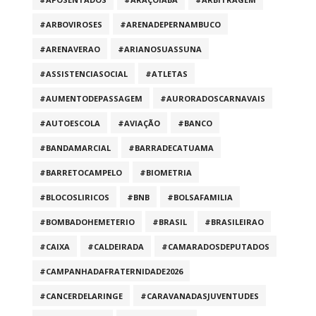
#ARBOVIROSES
#ARENADEPERNAMBUCO
#ARENAVERAO
#ARIANOSUASSUNA
#ASSISTENCIASOCIAL
#ATLETAS
#AUMENTODEPASSAGEM
#AURORADOSCARNAVAIS
#AUTOESCOLA
#AVIAÇÃO
#BANCO
#BANDAMARCIAL
#BARRADECATUAMA
#BARRETOCAMPELO
#BIOMETRIA
#BLOCOSLIRICOS
#BNB
#BOLSAFAMILIA
#BOMBADOHEMETERIO
#BRASIL
#BRASILEIRAO
#CAIXA
#CALDEIRADA
#CAMARADOSDEPUTADOS
#CAMPANHADAFRATERNIDADE2026
#CANCERDELARINGE
#CARAVANADASJUVENTUDES