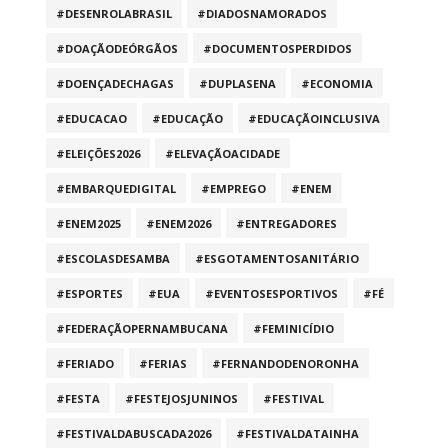
#DESENROLABRASIL
#DIADOSNAMORADOS
#DOAÇÃODEÓRGÃOS
#DOCUMENTOSPERDIDOS
#DOENÇADECHAGAS
#DUPLASENA
#ECONOMIA
#EDUCACAO
#EDUCAÇÃO
#EDUCAÇÃOINCLUSIVA
#ELEIÇÕES2026
#ELEVAÇÃOACIDADE
#EMBARQUEDIGITAL
#EMPREGO
#ENEM
#ENEM2025
#ENEM2026
#ENTREGADORES
#ESCOLASDESAMBA
#ESGOTAMENTOSANITÁRIO
#ESPORTES
#EUA
#EVENTOSESPORTIVOS
#FÉ
#FEDERAÇÃOPERNAMBUCANA
#FEMINICÍDIO
#FERIADO
#FERIAS
#FERNANDODENORONHA
#FESTA
#FESTEJOSJUNINOS
#FESTIVAL
#FESTIVALDABUSCADA2026
#FESTIVALDATAINHA