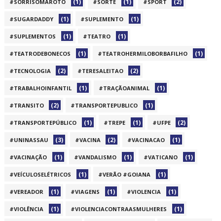
(1)
(1)
(2)
#SORRISOMAROTO
#SORTE
#SPORT
(1)
(1)
#SUGARDADDY
#SUPLEMENTO
(1)
(1)
#SUPLEMENTOS
#TEATRO
(1)
(1)
#TEATRODEBONECOS
#TEATROHERMILOBORBAFILHO
(2)
(2)
#TECNOLOGIA
#TERESALEITAO
(1)
(1)
#TRABALHOINFANTIL
#TRAÇÃOANIMAL
(2)
(1)
#TRANSITO
#TRANSPORTEPUBLICO
(1)
(1)
(2)
#TRANSPORTEPÚBLICO
#TREPE
#UFPE
(3)
(2)
(1)
#UNINASSAU
#VACINA
#VACINACAO
(1)
(1)
(1)
#VACINAÇÃO
#VANDALISMO
#VATICANO
(1)
(1)
#VEÍCULOSELÉTRICOS
#VERÃO #GOIANA
(1)
(1)
(1)
#VEREADOR
#VIAGENS
#VIOLENCIA
(1)
(1)
#VIOLÊNCIA
#VIOLENCIACONTRAASMULHERES