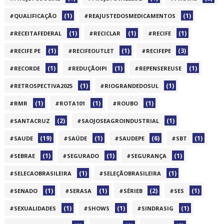
(1)
(1)
#QUALIFICAÇÃO
#REAJUSTEDOSMEDICAMENTOS
(1)
(1)
(1)
#RECEITAFEDERAL
#RECICLAR
#RECIFE
(1)
(1)
(3)
#RECIFE PE
#RECIFEOUTLET
#RECIFEPE
(1)
(1)
(1)
#RECORDE
#REDUÇÃOIPI
#REPENSEREUSE
(1)
(1)
#RETROSPECTIVA2025
#RIOGRANDEDOSUL
(1)
(1)
(1)
#RMR
#ROTA101
#ROUBO
(2)
(1)
#SANTACRUZ
#SAOJOSEAGROINDUSTRIAL
(19)
(1)
(6)
(1)
#SAUDE
#SAÚDE
#SAUDEPE
#SBT
(1)
(1)
(1)
#SEBRAE
#SEGURADO
#SEGURANÇA
(1)
(1)
#SELECAOBRASILEIRA
#SELEÇÃOBRASILEIRA
(1)
(1)
(2)
(1)
#SENADO
#SERASA
#SÉRIEB
#SES
(1)
(1)
(1)
#SEXUALIDADES
#SHOWS
#SINDRASIG