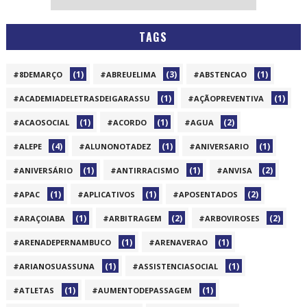
TAGS
(1)
(3)
(1)
#8DEMARÇO
#ABREUELIMA
#ABSTENCAO
(1)
(1)
#ACADEMIADELETRASDEIGARASSU
#AÇÃOPREVENTIVA
(1)
(1)
(2)
#ACAOSOCIAL
#ACORDO
#AGUA
(4)
(1)
(1)
#ALEPE
#ALUNONOTADEZ
#ANIVERSARIO
(1)
(1)
(2)
#ANIVERSÁRIO
#ANTIRRACISMO
#ANVISA
(1)
(1)
(2)
#APAC
#APLICATIVOS
#APOSENTADOS
(1)
(2)
(2)
#ARAÇOIABA
#ARBITRAGEM
#ARBOVIROSES
(1)
(1)
#ARENADEPERNAMBUCO
#ARENAVERAO
(1)
(1)
#ARIANOSUASSUNA
#ASSISTENCIASOCIAL
(1)
(1)
#ATLETAS
#AUMENTODEPASSAGEM