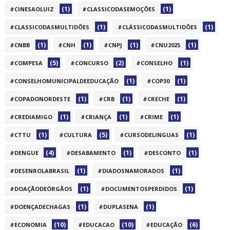
(1)
(1)
#CINESAOLUIZ
#CLASSICODASEMOÇÕES
(1)
(1)
#CLASSICODASMULTIDÕES
#CLÁSSICODASMULTIDÕES
(1)
(1)
(1)
(1)
#CNBB
#CNH
#CNPJ
#CNU2025
(5)
(2)
(1)
#COMPESA
#CONCURSO
#CONSELHO
(1)
(1)
#CONSELHOMUNICIPALDEEDUCAÇÃO
#COP30
(1)
(1)
(1)
#COPADONORDESTE
#CRB
#CRECHE
(1)
(1)
(1)
#CREDIAMIGO
#CRIANÇA
#CRIME
(1)
(5)
(1)
#CTTU
#CULTURA
#CURSODELINGUAS
(4)
(1)
(1)
#DENGUE
#DESABAMENTO
#DESCONTO
(1)
(1)
#DESENROLABRASIL
#DIADOSNAMORADOS
(1)
(1)
#DOAÇÃODEÓRGÃOS
#DOCUMENTOSPERDIDOS
(1)
(1)
#DOENÇADECHAGAS
#DUPLASENA
(10)
(10)
(6)
#ECONOMIA
#EDUCACAO
#EDUCAÇÃO