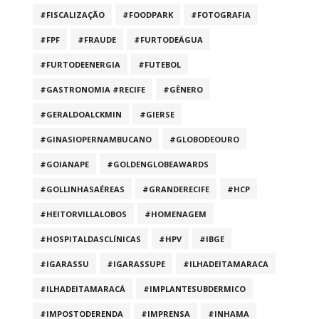
#FISCALIZAÇÃO
#FOODPARK
#FOTOGRAFIA
#FPF
#FRAUDE
#FURTODEÁGUA
#FURTODEENERGIA
#FUTEBOL
#GASTRONOMIA #RECIFE
#GÊNERO
#GERALDOALCKMIN
#GIERSE
#GINASIOPERNAMBUCANO
#GLOBODEOURO
#GOIANAPE
#GOLDENGLOBEAWARDS
#GOLLINHASAÉREAS
#GRANDERECIFE
#HCP
#HEITORVILLALOBOS
#HOMENAGEM
#HOSPITALDASCLÍNICAS
#HPV
#IBGE
#IGARASSU
#IGARASSUPE
#ILHADEITAMARACA
#ILHADEITAMARACÁ
#IMPLANTESUBDERMICO
#IMPOSTODERENDA
#IMPRENSA
#INHAMA