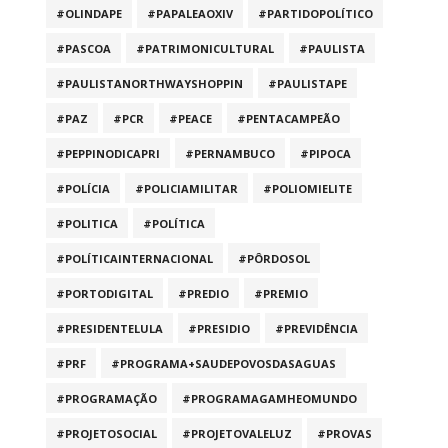
#OLINDAPE
#PAPALEAOXIV
#PARTIDOPOLÍTICO
#PASCOA
#PATRIMONICULTURAL
#PAULISTA
#PAULISTANORTHWAYSHOPPIN
#PAULISTAPE
#PAZ
#PCR
#PEACE
#PENTACAMPEÃO
#PEPPINODICAPRI
#PERNAMBUCO
#PIPOCA
#POLÍCIA
#POLICIAMILITAR
#POLIOMIELITE
#POLITICA
#POLÍTICA
#POLÍTICAINTERNACIONAL
#PÔRDOSOL
#PORTODIGITAL
#PREDIO
#PREMIO
#PRESIDENTELULA
#PRESIDIO
#PREVIDÊNCIA
#PRF
#PROGRAMA+SAUDEPOVOSDASAGUAS
#PROGRAMAÇÃO
#PROGRAMAGAMHEOMUNDO
#PROJETOSOCIAL
#PROJETOVALELUZ
#PROVAS