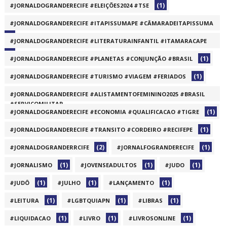
(1)
#JORNALDOGRANDERECIFE #ELEIÇÕES2024 #TSE
#JORNALDOGRANDERECIFE #ITAPISSUMAPE #CÂMARADEITAPISSUMA
(1)
#JORNALDOGRANDERECIFE #LITERATURAINFANTIL #ITAMARACAPE
(1)
(1)
#JORNALDOGRANDERECIFE #PLANETAS #CONJUNÇÃO #BRASIL
(1)
#JORNALDOGRANDERECIFE #TURISMO #VIAGEM #FERIADOS
#JORNALDOGRANDERECIFE #ALISTAMENTOFEMININO2025 #BRASIL
#SERVIÇOMILITAR
(1)
#JORNALDOGRANDERECIFE #ECONOMIA #QUALIFICACAO #TIGRE
(1)
(1)
#JORNALDOGRANDERECIFE #TRANSITO #CORDEIRO #RECIFEPE
(2)
(1)
#JORNALDOGRANDERRCIFE
#JORNALFOGRANDERECIFE
(1)
(1)
(1)
#JORNALISMO
#JOVENSEADULTOS
#JUDO
(1)
(1)
(1)
#JUDÔ
#JULHO
#LANÇAMENTO
(1)
(1)
(1)
#LEITURA
#LGBTQUIAPN
#LIBRAS
(1)
(1)
(1)
#LIQUIDACAO
#LIVRO
#LIVROSONLINE