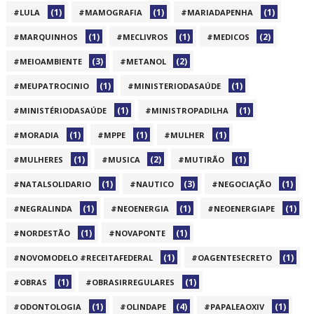
(1)
(1)
(1)
#LULA
#MAMOGRAFIA
#MARIADAPENHA
(1)
(1)
(2)
#MARQUINHOS
#MECLIVROS
#MEDICOS
(3)
(2)
#MEIOAMBIENTE
#METANOL
(1)
(1)
#MEUPATROCINIO
#MINISTERIODASAÚDE
(1)
(1)
#MINISTÉRIODASAÚDE
#MINISTROPADILHA
(1)
(1)
(1)
#MORADIA
#MPPE
#MULHER
(1)
(2)
(1)
#MULHERES
#MUSICA
#MUTIRÃO
(1)
(3)
(1)
#NATALSOLIDARIO
#NAUTICO
#NEGOCIAÇÃO
(1)
(1)
(1)
#NEGRALINDA
#NEOENERGIA
#NEOENERGIAPE
(1)
(1)
#NORDESTÃO
#NOVAPONTE
(1)
(1)
#NOVOMODELO #RECEITAFEDERAL
#OAGENTESECRETO
(1)
(1)
#OBRAS
#OBRASIRREGULARES
(1)
(4)
(1)
#ODONTOLOGIA
#OLINDAPE
#PAPALEAOXIV