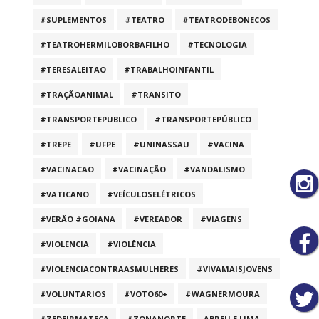
#SUPLEMENTOS
#TEATRO
#TEATRODEBONECOS
#TEATROHERMILOBORBAFILHO
#TECNOLOGIA
#TERESALEITAO
#TRABALHOINFANTIL
#TRAÇÃOANIMAL
#TRANSITO
#TRANSPORTEPUBLICO
#TRANSPORTEPÚBLICO
#TREPE
#UFPE
#UNINASSAU
#VACINA
#VACINACAO
#VACINAÇÃO
#VANDALISMO
#VATICANO
#VEÍCULOSELÉTRICOS
#VERÃO #GOIANA
#VEREADOR
#VIAGENS
#VIOLENCIA
#VIOLÊNCIA
#VIOLENCIACONTRAASMULHERES
#VIVAMAISJOVENS
#VOLUNTARIOS
#VOTO60+
#WAGNERMOURA
#ZEDEIRMATECA
#ZONANORTE
ABREU E LIMA