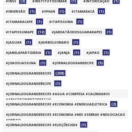
(3)
(1)
(1)
#INSS
#INSTITUTOSOMAR
#INTOXICAÇÃO
(1)
(1)
(1)
#INVERSÃO
#IPHAN
#ITAMARACÁ
(1)
(1)
#ITAMARACAPE
#ITAPISSUMA
(12)
(1)
#ITAPISSUMAPE
#JABOATÃODOSGUARARAPES
(1)
(1)
#JAGUAR
#JAIRBOLSONARO
(1)
(1)
(1)
#JANELAPARTIDÁRIA
#JANJA
#JAPAO
(1)
(5)
#JOAOSUASSUNA
#JORNALDOGRANDECIFE
(208)
#JORNALDOGRANDERECIFE
(1)
#JORNALDOGRANDEŔECIFE
#JORNALDOGRANDERECIFE #AGUA #COMPESA #CALENDARIO
#ABASTECIMENTODEÁGUA
(2)
#JORNALDOGRANDERECIFE #ECONOMIA #ENERGIAELETRICA
(1)
#JORNALDOGRANDERECIFE #ECONOMIA #MEI #SEBRAE #NEGOCIACAO
#DEBITO
(1)
#JORNALDOGRANDERECIFE #ELEIÇÕES2024
(1)