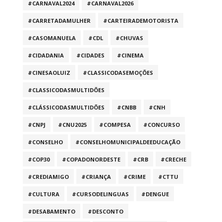
#CARNAVAL2024
#CARNAVAL2026
#CARRETADAMULHER
#CARTEIRADEMOTORISTA
#CASOMANUELA
#CDL
#CHUVAS
#CIDADANIA
#CIDADES
#CINEMA
#CINESAOLUIZ
#CLASSICODASEMOÇÕES
#CLASSICODASMULTIDÕES
#CLÁSSICODASMULTIDÕES
#CNBB
#CNH
#CNPJ
#CNU2025
#COMPESA
#CONCURSO
#CONSELHO
#CONSELHOMUNICIPALDEEDUCAÇÃO
#COP30
#COPADONORDESTE
#CRB
#CRECHE
#CREDIAMIGO
#CRIANÇA
#CRIME
#CTTU
#CULTURA
#CURSODELINGUAS
#DENGUE
#DESABAMENTO
#DESCONTO