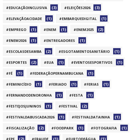
(3)
(3)
#EDUCAÇÃOINCLUSIVA
#ELEIÇÕES2026
(1)
(1)
#ELEVAÇÃOACIDADE
#EMBARQUEDIGITAL
(1)
(1)
(2)
#EMPREGO
#ENEM
#ENEM2025
(1)
(1)
#ENEM2026
#ENTREGADORES
(2)
(1)
#ESCOLASDESAMBA
#ESGOTAMENTOSANITÁRIO
(2)
(1)
(1)
#ESPORTES
#EUA
#EVENTOSESPORTIVOS
(1)
(1)
#FÉ
#FEDERAÇÃOPERNAMBUCANA
(1)
(1)
(1)
#FEMINICÍDIO
#FERIADO
#FERIAS
(1)
(1)
#FERNANDODENORONHA
#FESTA
(1)
(2)
#FESTEJOSJUNINOS
#FESTIVAL
(1)
(1)
#FESTIVALDABUSCADA2026
#FESTIVALDATAINHA
(2)
(1)
(1)
#FISCALIZAÇÃO
#FOODPARK
#FOTOGRAFIA
(2)
(1)
(1)
#FPF
#FRAUDE
#FURTODEÁGUA