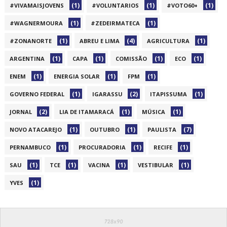
(1)
(1)
(1)
#VIVAMAISJOVENS
#VOLUNTARIOS
#VOTO60+
(1)
(1)
#WAGNERMOURA
#ZEDEIRMATECA
(1)
(4)
(1)
#ZONANORTE
ABREU E LIMA
AGRICULTURA
(1)
(1)
(1)
(1)
ARGENTINA
CAPA
COMISSÃO
ECO
(1)
(1)
(1)
ENEM
ENERGIA SOLAR
FPM
(1)
(2)
(1)
GOVERNO FEDERAL
IGARASSU
ITAPISSUMA
(2)
(1)
(1)
JORNAL
LIA DE ITAMARACÁ
MÚSICA
(1)
(1)
(7)
NOVO ATACAREJO
OUTUBRO
PAULISTA
(1)
(1)
(1)
PERNAMBUCO
PROCURADORIA
RECIFE
(1)
(1)
(1)
(1)
SAU
TCE
VACINA
VESTIBULAR
(1)
YVES