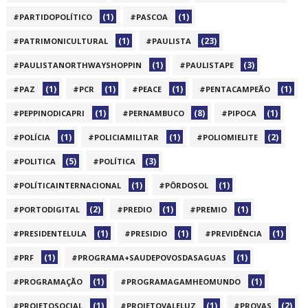
(1)
(1)
#PARTIDOPOLÍTICO
#PASCOA
(1)
(23)
#PATRIMONICULTURAL
#PAULISTA
(1)
(3)
#PAULISTANORTHWAYSHOPPIN
#PAULISTAPE
(1)
(1)
(1)
(1)
#PAZ
#PCR
#PEACE
#PENTACAMPEÃO
(1)
(8)
(1)
#PEPPINODICAPRI
#PERNAMBUCO
#PIPOCA
(1)
(1)
(2)
#POLÍCIA
#POLICIAMILITAR
#POLIOMIELITE
(5)
(3)
#POLITICA
#POLÍTICA
(1)
(1)
#POLÍTICAINTERNACIONAL
#PÔRDOSOL
(2)
(1)
(1)
#PORTODIGITAL
#PREDIO
#PREMIO
(1)
(1)
(1)
#PRESIDENTELULA
#PRESIDIO
#PREVIDÊNCIA
(1)
(1)
#PRF
#PROGRAMA+SAUDEPOVOSDASAGUAS
(1)
(1)
#PROGRAMAÇÃO
#PROGRAMAGAMHEOMUNDO
(1)
(1)
(2)
#PROJETOSOCIAL
#PROJETOVALELUZ
#PROVAS