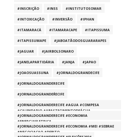
#INSCRIÇÃO
#INSS
#INSTITUTOSOMAR
#INTOXICAÇÃO
#INVERSÃO
#IPHAN
#ITAMARACÁ
#ITAMARACAPE
#ITAPISSUMA
#ITAPISSUMAPE
#JABOATÃODOSGUARARAPES
#JAGUAR
#JAIRBOLSONARO
#JANELAPARTIDÁRIA
#JANJA
#JAPAO
#JOAOSUASSUNA
#JORNALDOGRANDECIFE
#JORNALDOGRANDERECIFE
#JORNALDOGRANDEŔECIFE
#JORNALDOGRANDERECIFE #AGUA #COMPESA
#CALENDARIO #ABASTECIMENTODEÁGUA
#JORNALDOGRANDERECIFE #ECONOMIA
#ENERGIAELETRICA
#JORNALDOGRANDERECIFE #ECONOMIA #MEI #SEBRAE
#NEGOCIACAO #DEBITO
#JORNALDOGRANDERECIFE #ELEIÇÕES2024