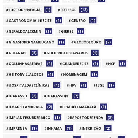
(1)
(13)
#FURTODEENERGIA
#FUTEBOL
(1)
(1)
#GASTRONOMIA #RECIFE
#GÊNERO
(1)
(1)
#GERALDOALCKMIN
#GIERSE
(1)
(2)
#GINASIOPERNAMBUCANO
#GLOBODEOURO
(3)
(1)
#GOIANAPE
#GOLDENGLOBEAWARDS
(1)
(1)
(1)
#GOLLINHASAÉREAS
#GRANDERECIFE
#HCP
(1)
(1)
#HEITORVILLALOBOS
#HOMENAGEM
(1)
(1)
(1)
#HOSPITALDASCLÍNICAS
#HPV
#IBGE
(2)
(7)
#IGARASSU
#IGARASSUPE
(2)
(1)
#ILHADEITAMARACA
#ILHADEITAMARACÁ
(1)
(2)
#IMPLANTESUBDERMICO
#IMPOSTODERENDA
(1)
(1)
(2)
#IMPRENSA
#INHAMA
#INSCRIÇÃO