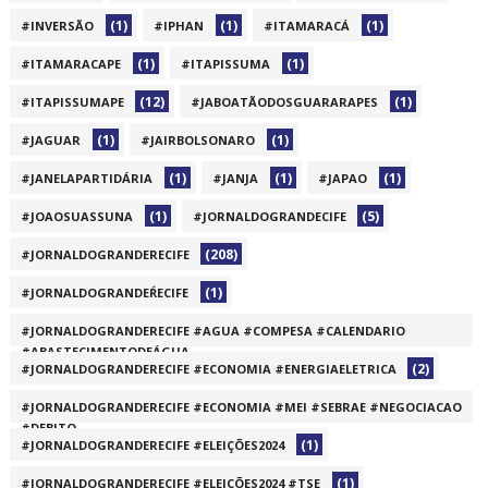
(1)
(1)
(1)
#INVERSÃO
#IPHAN
#ITAMARACÁ
(1)
(1)
#ITAMARACAPE
#ITAPISSUMA
(12)
(1)
#ITAPISSUMAPE
#JABOATÃODOSGUARARAPES
(1)
(1)
#JAGUAR
#JAIRBOLSONARO
(1)
(1)
(1)
#JANELAPARTIDÁRIA
#JANJA
#JAPAO
(1)
(5)
#JOAOSUASSUNA
#JORNALDOGRANDECIFE
(208)
#JORNALDOGRANDERECIFE
(1)
#JORNALDOGRANDEŔECIFE
#JORNALDOGRANDERECIFE #AGUA #COMPESA #CALENDARIO
#ABASTECIMENTODEÁGUA
(2)
#JORNALDOGRANDERECIFE #ECONOMIA #ENERGIAELETRICA
(1)
#JORNALDOGRANDERECIFE #ECONOMIA #MEI #SEBRAE #NEGOCIACAO
#DEBITO
(1)
#JORNALDOGRANDERECIFE #ELEIÇÕES2024
(1)
(1)
#JORNALDOGRANDERECIFE #ELEIÇÕES2024 #TSE