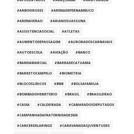
#ARBOVIROSES
#ARENADEPERNAMBUCO
#ARENAVERAO
#ARIANOSUASSUNA
#ASSISTENCIASOCIAL
#ATLETAS
#AUMENTODEPASSAGEM
#AURORADOSCARNAVAIS
#AUTOESCOLA
#AVIAÇÃO
#BANCO
#BANDAMARCIAL
#BARRADECATUAMA
#BARRETOCAMPELO
#BIOMETRIA
#BLOCOSLIRICOS
#BNB
#BOLSAFAMILIA
#BOMBADOHEMETERIO
#BRASIL
#BRASILEIRAO
#CAIXA
#CALDEIRADA
#CAMARADOSDEPUTADOS
#CAMPANHADAFRATERNIDADE2026
#CANCERDELARINGE
#CARAVANADASJUVENTUDES