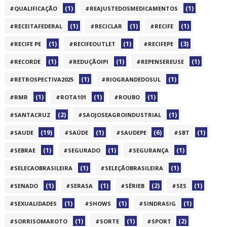
(1)
(1)
#QUALIFICAÇÃO
#REAJUSTEDOSMEDICAMENTOS
(1)
(1)
(1)
#RECEITAFEDERAL
#RECICLAR
#RECIFE
(1)
(1)
(3)
#RECIFE PE
#RECIFEOUTLET
#RECIFEPE
(1)
(1)
(1)
#RECORDE
#REDUÇÃOIPI
#REPENSEREUSE
(1)
(1)
#RETROSPECTIVA2025
#RIOGRANDEDOSUL
(1)
(1)
(1)
#RMR
#ROTA101
#ROUBO
(2)
(1)
#SANTACRUZ
#SAOJOSEAGROINDUSTRIAL
(19)
(1)
(6)
(1)
#SAUDE
#SAÚDE
#SAUDEPE
#SBT
(1)
(1)
(1)
#SEBRAE
#SEGURADO
#SEGURANÇA
(1)
(1)
#SELECAOBRASILEIRA
#SELEÇÃOBRASILEIRA
(1)
(1)
(2)
(1)
#SENADO
#SERASA
#SÉRIEB
#SES
(1)
(1)
(1)
#SEXUALIDADES
#SHOWS
#SINDRASIG
(1)
(1)
(2)
#SORRISOMAROTO
#SORTE
#SPORT