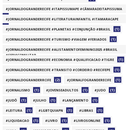
#JORNALDOGRANDERECIFE #ITAPISSUMAPE #CÂMARADEITAPISSUMA
(1)
#JORNALDOGRANDERECIFE #LITERATURAINFANTIL #ITAMARACAPE
(1)
(1)
#JORNALDOGRANDERECIFE #PLANETAS #CONJUNÇÃO #BRASIL
(1)
#JORNALDOGRANDERECIFE #TURISMO #VIAGEM #FERIADOS
#JORNALDOGRANDERECIFE #ALISTAMENTOFEMININO2025 #BRASIL
#SERVIÇOMILITAR
(1)
#JORNALDOGRANDERECIFE #ECONOMIA #QUALIFICACAO #TIGRE
(1)
(1)
#JORNALDOGRANDERECIFE #TRANSITO #CORDEIRO #RECIFEPE
(2)
(1)
#JORNALDOGRANDERRCIFE
#JORNALFOGRANDERECIFE
(1)
(1)
(1)
#JORNALISMO
#JOVENSEADULTOS
#JUDO
(1)
(1)
(1)
#JUDÔ
#JULHO
#LANÇAMENTO
(1)
(1)
(1)
#LEITURA
#LGBTQUIAPN
#LIBRAS
(1)
(1)
(1)
#LIQUIDACAO
#LIVRO
#LIVROSONLINE