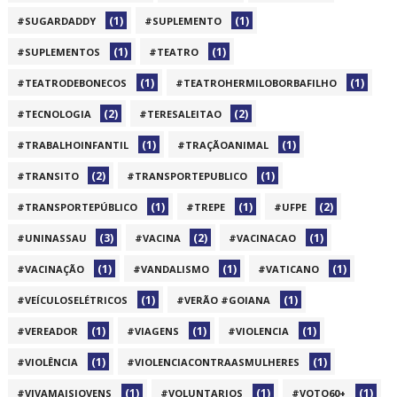
(1)
(1)
#SUGARDADDY
#SUPLEMENTO
(1)
(1)
#SUPLEMENTOS
#TEATRO
(1)
(1)
#TEATRODEBONECOS
#TEATROHERMILOBORBAFILHO
(2)
(2)
#TECNOLOGIA
#TERESALEITAO
(1)
(1)
#TRABALHOINFANTIL
#TRAÇÃOANIMAL
(2)
(1)
#TRANSITO
#TRANSPORTEPUBLICO
(1)
(1)
(2)
#TRANSPORTEPÚBLICO
#TREPE
#UFPE
(3)
(2)
(1)
#UNINASSAU
#VACINA
#VACINACAO
(1)
(1)
(1)
#VACINAÇÃO
#VANDALISMO
#VATICANO
(1)
(1)
#VEÍCULOSELÉTRICOS
#VERÃO #GOIANA
(1)
(1)
(1)
#VEREADOR
#VIAGENS
#VIOLENCIA
(1)
(1)
#VIOLÊNCIA
#VIOLENCIACONTRAASMULHERES
(1)
(1)
(1)
#VIVAMAISJOVENS
#VOLUNTARIOS
#VOTO60+