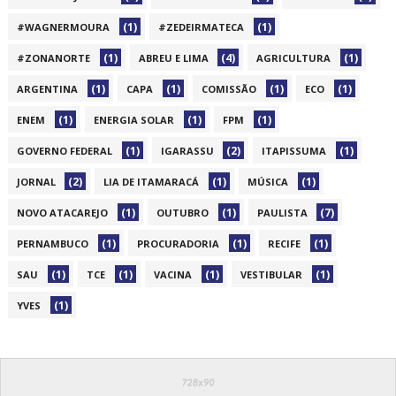
(1)
(1)
#WAGNERMOURA
#ZEDEIRMATECA
(1)
(4)
(1)
#ZONANORTE
ABREU E LIMA
AGRICULTURA
(1)
(1)
(1)
(1)
ARGENTINA
CAPA
COMISSÃO
ECO
(1)
(1)
(1)
ENEM
ENERGIA SOLAR
FPM
(1)
(2)
(1)
GOVERNO FEDERAL
IGARASSU
ITAPISSUMA
(2)
(1)
(1)
JORNAL
LIA DE ITAMARACÁ
MÚSICA
(1)
(1)
(7)
NOVO ATACAREJO
OUTUBRO
PAULISTA
(1)
(1)
(1)
PERNAMBUCO
PROCURADORIA
RECIFE
(1)
(1)
(1)
(1)
SAU
TCE
VACINA
VESTIBULAR
(1)
YVES