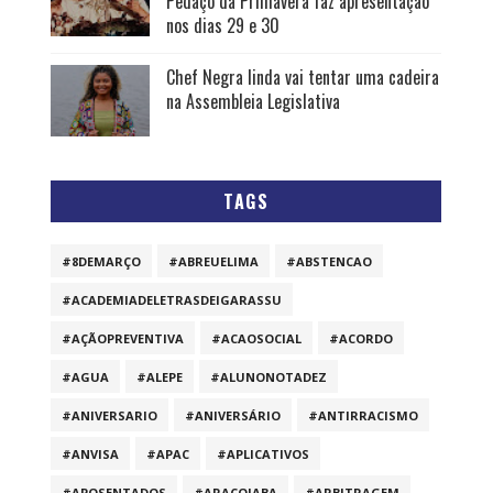
Pedaço da Primavera faz apresentação
nos dias 29 e 30
Chef Negra linda vai tentar uma cadeira
na Assembleia Legislativa
TAGS
#8DEMARÇO
#ABREUELIMA
#ABSTENCAO
#ACADEMIADELETRASDEIGARASSU
#AÇÃOPREVENTIVA
#ACAOSOCIAL
#ACORDO
#AGUA
#ALEPE
#ALUNONOTADEZ
#ANIVERSARIO
#ANIVERSÁRIO
#ANTIRRACISMO
#ANVISA
#APAC
#APLICATIVOS
#APOSENTADOS
#ARAÇOIABA
#ARBITRAGEM