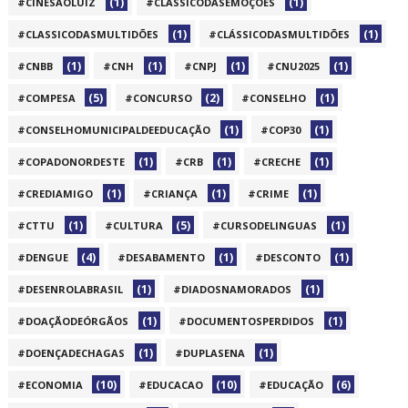
(1)
(1)
#CINESAOLUIZ
#CLASSICODASEMOÇÕES
(1)
(1)
#CLASSICODASMULTIDÕES
#CLÁSSICODASMULTIDÕES
(1)
(1)
(1)
(1)
#CNBB
#CNH
#CNPJ
#CNU2025
(5)
(2)
(1)
#COMPESA
#CONCURSO
#CONSELHO
(1)
(1)
#CONSELHOMUNICIPALDEEDUCAÇÃO
#COP30
(1)
(1)
(1)
#COPADONORDESTE
#CRB
#CRECHE
(1)
(1)
(1)
#CREDIAMIGO
#CRIANÇA
#CRIME
(1)
(5)
(1)
#CTTU
#CULTURA
#CURSODELINGUAS
(4)
(1)
(1)
#DENGUE
#DESABAMENTO
#DESCONTO
(1)
(1)
#DESENROLABRASIL
#DIADOSNAMORADOS
(1)
(1)
#DOAÇÃODEÓRGÃOS
#DOCUMENTOSPERDIDOS
(1)
(1)
#DOENÇADECHAGAS
#DUPLASENA
(10)
(10)
(6)
#ECONOMIA
#EDUCACAO
#EDUCAÇÃO