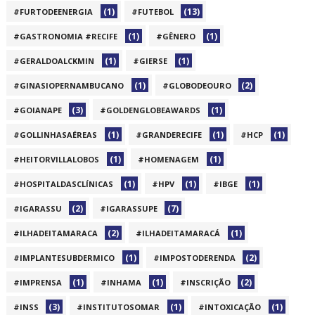
(1)
(13)
#FURTODEENERGIA
#FUTEBOL
(1)
(1)
#GASTRONOMIA #RECIFE
#GÊNERO
(1)
(1)
#GERALDOALCKMIN
#GIERSE
(1)
(2)
#GINASIOPERNAMBUCANO
#GLOBODEOURO
(3)
(1)
#GOIANAPE
#GOLDENGLOBEAWARDS
(1)
(1)
(1)
#GOLLINHASAÉREAS
#GRANDERECIFE
#HCP
(1)
(1)
#HEITORVILLALOBOS
#HOMENAGEM
(1)
(1)
(1)
#HOSPITALDASCLÍNICAS
#HPV
#IBGE
(2)
(7)
#IGARASSU
#IGARASSUPE
(2)
(1)
#ILHADEITAMARACA
#ILHADEITAMARACÁ
(1)
(2)
#IMPLANTESUBDERMICO
#IMPOSTODERENDA
(1)
(1)
(2)
#IMPRENSA
#INHAMA
#INSCRIÇÃO
(3)
(1)
(1)
#INSS
#INSTITUTOSOMAR
#INTOXICAÇÃO