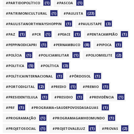
(1)
(1)
#PARTIDOPOLÍTICO
#PASCOA
(1)
(23)
#PATRIMONICULTURAL
#PAULISTA
(1)
(3)
#PAULISTANORTHWAYSHOPPIN
#PAULISTAPE
(1)
(1)
(1)
(1)
#PAZ
#PCR
#PEACE
#PENTACAMPEÃO
(1)
(8)
(1)
#PEPPINODICAPRI
#PERNAMBUCO
#PIPOCA
(1)
(1)
(2)
#POLÍCIA
#POLICIAMILITAR
#POLIOMIELITE
(5)
(3)
#POLITICA
#POLÍTICA
(1)
(1)
#POLÍTICAINTERNACIONAL
#PÔRDOSOL
(2)
(1)
(1)
#PORTODIGITAL
#PREDIO
#PREMIO
(1)
(1)
(1)
#PRESIDENTELULA
#PRESIDIO
#PREVIDÊNCIA
(1)
(1)
#PRF
#PROGRAMA+SAUDEPOVOSDASAGUAS
(1)
(1)
#PROGRAMAÇÃO
#PROGRAMAGAMHEOMUNDO
(1)
(1)
(2)
#PROJETOSOCIAL
#PROJETOVALELUZ
#PROVAS