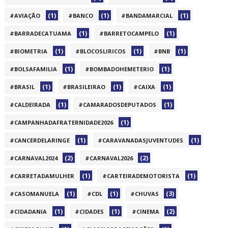
(1)
(1)
(1)
#AVIAÇÃO
#BANCO
#BANDAMARCIAL
(1)
(1)
#BARRADECATUAMA
#BARRETOCAMPELO
(1)
(1)
(1)
#BIOMETRIA
#BLOCOSLIRICOS
#BNB
(1)
(1)
#BOLSAFAMILIA
#BOMBADOHEMETERIO
(1)
(1)
(1)
#BRASIL
#BRASILEIRAO
#CAIXA
(1)
(1)
#CALDEIRADA
#CAMARADOSDEPUTADOS
(1)
#CAMPANHADAFRATERNIDADE2026
(1)
(1)
#CANCERDELARINGE
#CARAVANADASJUVENTUDES
(2)
(2)
#CARNAVAL2024
#CARNAVAL2026
(1)
(1)
#CARRETADAMULHER
#CARTEIRADEMOTORISTA
(1)
(1)
(3)
#CASOMANUELA
#CDL
#CHUVAS
(1)
(1)
(2)
#CIDADANIA
#CIDADES
#CINEMA