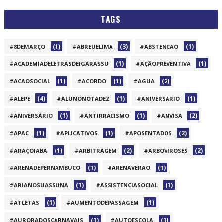
TAGS
(1)
(3)
(1)
#8DEMARÇO
#ABREUELIMA
#ABSTENCAO
(1)
(1)
#ACADEMIADELETRASDEIGARASSU
#AÇÃOPREVENTIVA
(1)
(1)
(2)
#ACAOSOCIAL
#ACORDO
#AGUA
(4)
(1)
(1)
#ALEPE
#ALUNONOTADEZ
#ANIVERSARIO
(1)
(1)
(2)
#ANIVERSÁRIO
#ANTIRRACISMO
#ANVISA
(1)
(1)
(2)
#APAC
#APLICATIVOS
#APOSENTADOS
(1)
(2)
(2)
#ARAÇOIABA
#ARBITRAGEM
#ARBOVIROSES
(1)
(1)
#ARENADEPERNAMBUCO
#ARENAVERAO
(1)
(1)
#ARIANOSUASSUNA
#ASSISTENCIASOCIAL
(1)
(1)
#ATLETAS
#AUMENTODEPASSAGEM
(1)
(1)
#AURORADOSCARNAVAIS
#AUTOESCOLA