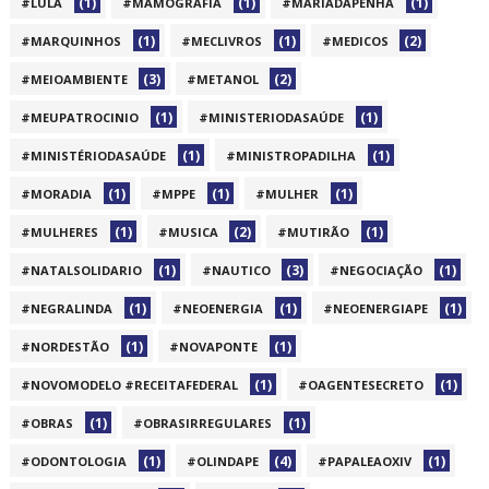
(1)
(1)
(1)
#LULA
#MAMOGRAFIA
#MARIADAPENHA
(1)
(1)
(2)
#MARQUINHOS
#MECLIVROS
#MEDICOS
(3)
(2)
#MEIOAMBIENTE
#METANOL
(1)
(1)
#MEUPATROCINIO
#MINISTERIODASAÚDE
(1)
(1)
#MINISTÉRIODASAÚDE
#MINISTROPADILHA
(1)
(1)
(1)
#MORADIA
#MPPE
#MULHER
(1)
(2)
(1)
#MULHERES
#MUSICA
#MUTIRÃO
(1)
(3)
(1)
#NATALSOLIDARIO
#NAUTICO
#NEGOCIAÇÃO
(1)
(1)
(1)
#NEGRALINDA
#NEOENERGIA
#NEOENERGIAPE
(1)
(1)
#NORDESTÃO
#NOVAPONTE
(1)
(1)
#NOVOMODELO #RECEITAFEDERAL
#OAGENTESECRETO
(1)
(1)
#OBRAS
#OBRASIRREGULARES
(1)
(4)
(1)
#ODONTOLOGIA
#OLINDAPE
#PAPALEAOXIV