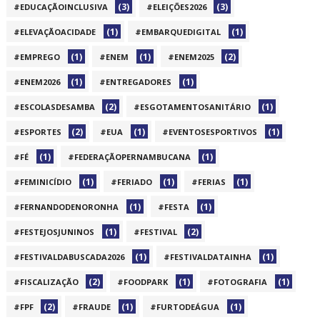
(3)
(3)
#EDUCAÇÃOINCLUSIVA
#ELEIÇÕES2026
(1)
(1)
#ELEVAÇÃOACIDADE
#EMBARQUEDIGITAL
(1)
(1)
(2)
#EMPREGO
#ENEM
#ENEM2025
(1)
(1)
#ENEM2026
#ENTREGADORES
(2)
(1)
#ESCOLASDESAMBA
#ESGOTAMENTOSANITÁRIO
(2)
(1)
(1)
#ESPORTES
#EUA
#EVENTOSESPORTIVOS
(1)
(1)
#FÉ
#FEDERAÇÃOPERNAMBUCANA
(1)
(1)
(1)
#FEMINICÍDIO
#FERIADO
#FERIAS
(1)
(1)
#FERNANDODENORONHA
#FESTA
(1)
(2)
#FESTEJOSJUNINOS
#FESTIVAL
(1)
(1)
#FESTIVALDABUSCADA2026
#FESTIVALDATAINHA
(2)
(1)
(1)
#FISCALIZAÇÃO
#FOODPARK
#FOTOGRAFIA
(2)
(1)
(1)
#FPF
#FRAUDE
#FURTODEÁGUA