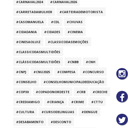
#CARNAVAL2024
#CARNAVAL2026
#CARRETADAMULHER
#CARTEIRADEMOTORISTA
#CASOMANUELA
#CDL
#CHUVAS
#CIDADANIA
#CIDADES
#CINEMA
#CINESAOLUIZ
#CLASSICODASEMOÇÕES
#CLASSICODASMULTIDÕES
#CLÁSSICODASMULTIDÕES
#CNBB
#CNH
#CNPJ
#CNU2025
#COMPESA
#CONCURSO
#CONSELHO
#CONSELHOMUNICIPALDEEDUCAÇÃO
#COP30
#COPADONORDESTE
#CRB
#CRECHE
#CREDIAMIGO
#CRIANÇA
#CRIME
#CTTU
#CULTURA
#CURSODELINGUAS
#DENGUE
#DESABAMENTO
#DESCONTO