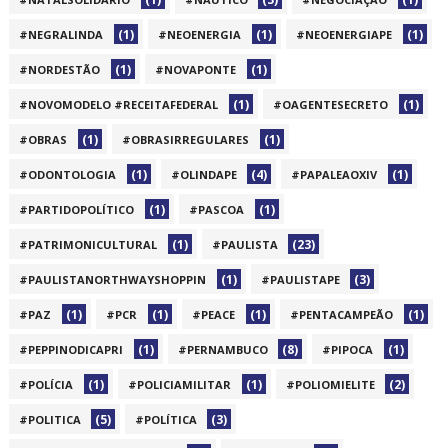
(1)
(1)
(1)
#NEGRALINDA
#NEOENERGIA
#NEOENERGIAPE
(1)
(1)
#NORDESTÃO
#NOVAPONTE
(1)
(1)
#NOVOMODELO #RECEITAFEDERAL
#OAGENTESECRETO
(1)
(1)
#OBRAS
#OBRASIRREGULARES
(1)
(4)
(1)
#ODONTOLOGIA
#OLINDAPE
#PAPALEAOXIV
(1)
(1)
#PARTIDOPOLÍTICO
#PASCOA
(1)
(23)
#PATRIMONICULTURAL
#PAULISTA
(1)
(3)
#PAULISTANORTHWAYSHOPPIN
#PAULISTAPE
(1)
(1)
(1)
(1)
#PAZ
#PCR
#PEACE
#PENTACAMPEÃO
(1)
(8)
(1)
#PEPPINODICAPRI
#PERNAMBUCO
#PIPOCA
(1)
(1)
(2)
#POLÍCIA
#POLICIAMILITAR
#POLIOMIELITE
(5)
(3)
#POLITICA
#POLÍTICA