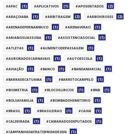
(1)
(1)
(2)
#APAC
#APLICATIVOS
#APOSENTADOS
(1)
(2)
(2)
#ARAÇOIABA
#ARBITRAGEM
#ARBOVIROSES
(1)
(1)
#ARENADEPERNAMBUCO
#ARENAVERAO
(1)
(1)
#ARIANOSUASSUNA
#ASSISTENCIASOCIAL
(1)
(1)
#ATLETAS
#AUMENTODEPASSAGEM
(1)
(1)
#AURORADOSCARNAVAIS
#AUTOESCOLA
(1)
(1)
(1)
#AVIAÇÃO
#BANCO
#BANDAMARCIAL
(1)
(1)
#BARRADECATUAMA
#BARRETOCAMPELO
(1)
(1)
(1)
#BIOMETRIA
#BLOCOSLIRICOS
#BNB
(1)
(1)
#BOLSAFAMILIA
#BOMBADOHEMETERIO
(1)
(1)
(1)
#BRASIL
#BRASILEIRAO
#CAIXA
(1)
(1)
#CALDEIRADA
#CAMARADOSDEPUTADOS
(1)
#CAMPANHADAFRATERNIDADE2026