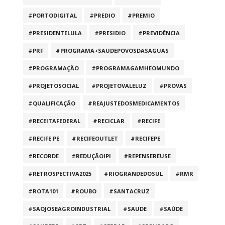
#PORTODIGITAL
#PREDIO
#PREMIO
#PRESIDENTELULA
#PRESIDIO
#PREVIDÊNCIA
#PRF
#PROGRAMA+SAUDEPOVOSDASAGUAS
#PROGRAMAÇÃO
#PROGRAMAGAMHEOMUNDO
#PROJETOSOCIAL
#PROJETOVALELUZ
#PROVAS
#QUALIFICAÇÃO
#REAJUSTEDOSMEDICAMENTOS
#RECEITAFEDERAL
#RECICLAR
#RECIFE
#RECIFE PE
#RECIFEOUTLET
#RECIFEPE
#RECORDE
#REDUÇÃOIPI
#REPENSEREUSE
#RETROSPECTIVA2025
#RIOGRANDEDOSUL
#RMR
#ROTA101
#ROUBO
#SANTACRUZ
#SAOJOSEAGROINDUSTRIAL
#SAUDE
#SAÚDE