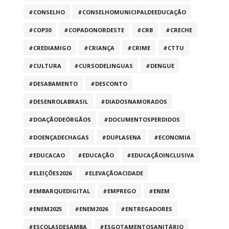
#CONSELHO
#CONSELHOMUNICIPALDEEDUCAÇÃO
#COP30
#COPADONORDESTE
#CRB
#CRECHE
#CREDIAMIGO
#CRIANÇA
#CRIME
#CTTU
#CULTURA
#CURSODELINGUAS
#DENGUE
#DESABAMENTO
#DESCONTO
#DESENROLABRASIL
#DIADOSNAMORADOS
#DOAÇÃODEÓRGÃOS
#DOCUMENTOSPERDIDOS
#DOENÇADECHAGAS
#DUPLASENA
#ECONOMIA
#EDUCACAO
#EDUCAÇÃO
#EDUCAÇÃOINCLUSIVA
#ELEIÇÕES2026
#ELEVAÇÃOACIDADE
#EMBARQUEDIGITAL
#EMPREGO
#ENEM
#ENEM2025
#ENEM2026
#ENTREGADORES
#ESCOLASDESAMBA
#ESGOTAMENTOSANITÁRIO