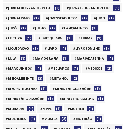
(2)
(1)
#JORNALDOGRANDERRCIFE
#JORNALFOGRANDERECIFE
(1)
(1)
(1)
#JORNALISMO
#JOVENSEADULTOS
#JUDO
(1)
(1)
(1)
#JUDÔ
#JULHO
#LANÇAMENTO
(1)
(1)
(1)
#LEITURA
#LGBTQUIAPN
#LIBRAS
(1)
(1)
(1)
#LIQUIDACAO
#LIVRO
#LIVROSONLINE
(1)
(1)
(1)
#LULA
#MAMOGRAFIA
#MARIADAPENHA
(1)
(1)
(2)
#MARQUINHOS
#MECLIVROS
#MEDICOS
(3)
(2)
#MEIOAMBIENTE
#METANOL
(1)
(1)
#MEUPATROCINIO
#MINISTERIODASAÚDE
(1)
(1)
#MINISTÉRIODASAÚDE
#MINISTROPADILHA
(1)
(1)
(1)
#MORADIA
#MPPE
#MULHER
(1)
(2)
(1)
#MULHERES
#MUSICA
#MUTIRÃO
(1)
(3)
(1)
#NATALSOLIDARIO
#NAUTICO
#NEGOCIAÇÃO