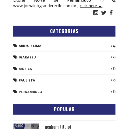
Litoral Norte de Pernambuco 🥇🗞
www.jornaldogranderecife.com.br ,
click here →
CATEGORIAS
ABREU E LIMA
(4)
(2)
IGARASSU
(1)
MÚSICA
(7)
PAULISTA
(1)
PERNAMBUCO
POPULAR
(nenhum título)