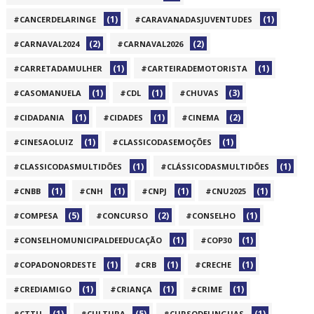
(1)
(1)
#CANCERDELARINGE
#CARAVANADASJUVENTUDES
(2)
(2)
#CARNAVAL2024
#CARNAVAL2026
(1)
(1)
#CARRETADAMULHER
#CARTEIRADEMOTORISTA
(1)
(1)
(3)
#CASOMANUELA
#CDL
#CHUVAS
(1)
(1)
(2)
#CIDADANIA
#CIDADES
#CINEMA
(1)
(1)
#CINESAOLUIZ
#CLASSICODASEMOÇÕES
(1)
(1)
#CLASSICODASMULTIDÕES
#CLÁSSICODASMULTIDÕES
(1)
(1)
(1)
(1)
#CNBB
#CNH
#CNPJ
#CNU2025
(5)
(2)
(1)
#COMPESA
#CONCURSO
#CONSELHO
(1)
(1)
#CONSELHOMUNICIPALDEEDUCAÇÃO
#COP30
(1)
(1)
(1)
#COPADONORDESTE
#CRB
#CRECHE
(1)
(1)
(1)
#CREDIAMIGO
#CRIANÇA
#CRIME
(1)
(5)
(1)
#CTTU
#CULTURA
#CURSODELINGUAS