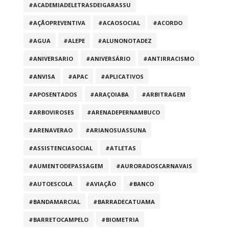
#ACADEMIADELETRASDEIGARASSU
#AÇÃOPREVENTIVA
#ACAOSOCIAL
#ACORDO
#AGUA
#ALEPE
#ALUNONOTADEZ
#ANIVERSARIO
#ANIVERSÁRIO
#ANTIRRACISMO
#ANVISA
#APAC
#APLICATIVOS
#APOSENTADOS
#ARAÇOIABA
#ARBITRAGEM
#ARBOVIROSES
#ARENADEPERNAMBUCO
#ARENAVERAO
#ARIANOSUASSUNA
#ASSISTENCIASOCIAL
#ATLETAS
#AUMENTODEPASSAGEM
#AURORADOSCARNAVAIS
#AUTOESCOLA
#AVIAÇÃO
#BANCO
#BANDAMARCIAL
#BARRADECATUAMA
#BARRETOCAMPELO
#BIOMETRIA