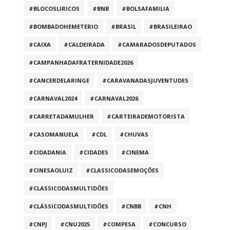
#BLOCOSLIRICOS
#BNB
#BOLSAFAMILIA
#BOMBADOHEMETERIO
#BRASIL
#BRASILEIRAO
#CAIXA
#CALDEIRADA
#CAMARADOSDEPUTADOS
#CAMPANHADAFRATERNIDADE2026
#CANCERDELARINGE
#CARAVANADASJUVENTUDES
#CARNAVAL2024
#CARNAVAL2026
#CARRETADAMULHER
#CARTEIRADEMOTORISTA
#CASOMANUELA
#CDL
#CHUVAS
#CIDADANIA
#CIDADES
#CINEMA
#CINESAOLUIZ
#CLASSICODASEMOÇÕES
#CLASSICODASMULTIDÕES
#CLÁSSICODASMULTIDÕES
#CNBB
#CNH
#CNPJ
#CNU2025
#COMPESA
#CONCURSO