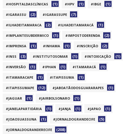
(1)
(1)
(1)
#HOSPITALDASCLÍNICAS
#HPV
#IBGE
(2)
(7)
#IGARASSU
#IGARASSUPE
(2)
(1)
#ILHADEITAMARACA
#ILHADEITAMARACÁ
(1)
(2)
#IMPLANTESUBDERMICO
#IMPOSTODERENDA
(1)
(1)
(2)
#IMPRENSA
#INHAMA
#INSCRIÇÃO
(3)
(1)
(1)
#INSS
#INSTITUTOSOMAR
#INTOXICAÇÃO
(1)
(1)
(1)
#INVERSÃO
#IPHAN
#ITAMARACÁ
(1)
(1)
#ITAMARACAPE
#ITAPISSUMA
(12)
(1)
#ITAPISSUMAPE
#JABOATÃODOSGUARARAPES
(1)
(1)
#JAGUAR
#JAIRBOLSONARO
(1)
(1)
(1)
#JANELAPARTIDÁRIA
#JANJA
#JAPAO
(1)
(5)
#JOAOSUASSUNA
#JORNALDOGRANDECIFE
(208)
#JORNALDOGRANDERECIFE