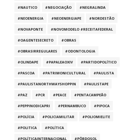
#NAUTICO
#NEGOCIAÇÃO
#NEGRALINDA
#NEOENERGIA
#NEOENERGIAPE
#NORDESTÃO
#NOVAPONTE
#NOVOMODELO #RECEITAFEDERAL
#OAGENTESECRETO
#OBRAS
#OBRASIRREGULARES
#ODONTOLOGIA
#OLINDAPE
#PAPALEAOXIV
#PARTIDOPOLÍTICO
#PASCOA
#PATRIMONICULTURAL
#PAULISTA
#PAULISTANORTHWAYSHOPPIN
#PAULISTAPE
#PAZ
#PCR
#PEACE
#PENTACAMPEÃO
#PEPPINODICAPRI
#PERNAMBUCO
#PIPOCA
#POLÍCIA
#POLICIAMILITAR
#POLIOMIELITE
#POLITICA
#POLÍTICA
#POLÍTICAINTERNACIONAL
#PÔRDOSOL