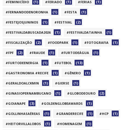
(1)
(1)
(1)
#FEMINICÍDIO
#FERIADO
#FERIAS
(1)
(1)
#FERNANDODENORONHA
#FESTA
(1)
(2)
#FESTEJOSJUNINOS
#FESTIVAL
(1)
(1)
#FESTIVALDABUSCADA2026
#FESTIVALDATAINHA
(2)
(1)
(1)
#FISCALIZAÇÃO
#FOODPARK
#FOTOGRAFIA
(2)
(1)
(1)
#FPF
#FRAUDE
#FURTODEÁGUA
(1)
(13)
#FURTODEENERGIA
#FUTEBOL
(1)
(1)
#GASTRONOMIA #RECIFE
#GÊNERO
(1)
(1)
#GERALDOALCKMIN
#GIERSE
(1)
(2)
#GINASIOPERNAMBUCANO
#GLOBODEOURO
(3)
(1)
#GOIANAPE
#GOLDENGLOBEAWARDS
(1)
(1)
(1)
#GOLLINHASAÉREAS
#GRANDERECIFE
#HCP
(1)
(1)
#HEITORVILLALOBOS
#HOMENAGEM