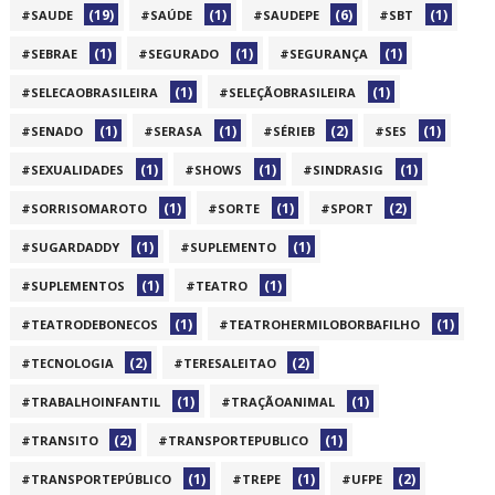
(19)
(1)
(6)
(1)
#SAUDE
#SAÚDE
#SAUDEPE
#SBT
(1)
(1)
(1)
#SEBRAE
#SEGURADO
#SEGURANÇA
(1)
(1)
#SELECAOBRASILEIRA
#SELEÇÃOBRASILEIRA
(1)
(1)
(2)
(1)
#SENADO
#SERASA
#SÉRIEB
#SES
(1)
(1)
(1)
#SEXUALIDADES
#SHOWS
#SINDRASIG
(1)
(1)
(2)
#SORRISOMAROTO
#SORTE
#SPORT
(1)
(1)
#SUGARDADDY
#SUPLEMENTO
(1)
(1)
#SUPLEMENTOS
#TEATRO
(1)
(1)
#TEATRODEBONECOS
#TEATROHERMILOBORBAFILHO
(2)
(2)
#TECNOLOGIA
#TERESALEITAO
(1)
(1)
#TRABALHOINFANTIL
#TRAÇÃOANIMAL
(2)
(1)
#TRANSITO
#TRANSPORTEPUBLICO
(1)
(1)
(2)
#TRANSPORTEPÚBLICO
#TREPE
#UFPE