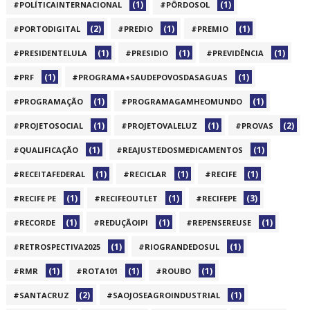
(1)
(1)
#POLÍTICAINTERNACIONAL
#PÔRDOSOL
(2)
(1)
(1)
#PORTODIGITAL
#PREDIO
#PREMIO
(1)
(1)
(1)
#PRESIDENTELULA
#PRESIDIO
#PREVIDÊNCIA
(1)
(1)
#PRF
#PROGRAMA+SAUDEPOVOSDASAGUAS
(1)
(1)
#PROGRAMAÇÃO
#PROGRAMAGAMHEOMUNDO
(1)
(1)
(2)
#PROJETOSOCIAL
#PROJETOVALELUZ
#PROVAS
(1)
(1)
#QUALIFICAÇÃO
#REAJUSTEDOSMEDICAMENTOS
(1)
(1)
(1)
#RECEITAFEDERAL
#RECICLAR
#RECIFE
(1)
(1)
(3)
#RECIFE PE
#RECIFEOUTLET
#RECIFEPE
(1)
(1)
(1)
#RECORDE
#REDUÇÃOIPI
#REPENSEREUSE
(1)
(1)
#RETROSPECTIVA2025
#RIOGRANDEDOSUL
(1)
(1)
(1)
#RMR
#ROTA101
#ROUBO
(2)
(1)
#SANTACRUZ
#SAOJOSEAGROINDUSTRIAL