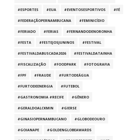
#ESPORTES
#EUA
#EVENTOSESPORTIVOS
#FÉ
#FEDERAÇÃOPERNAMBUCANA
#FEMINICÍDIO
#FERIADO
#FERIAS
#FERNANDODENORONHA
#FESTA
#FESTEJOSJUNINOS
#FESTIVAL
#FESTIVALDABUSCADA2026
#FESTIVALDATAINHA
#FISCALIZAÇÃO
#FOODPARK
#FOTOGRAFIA
#FPF
#FRAUDE
#FURTODEÁGUA
#FURTODEENERGIA
#FUTEBOL
#GASTRONOMIA #RECIFE
#GÊNERO
#GERALDOALCKMIN
#GIERSE
#GINASIOPERNAMBUCANO
#GLOBODEOURO
#GOIANAPE
#GOLDENGLOBEAWARDS