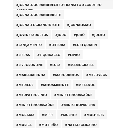
#TIGRE
#JORNALDOGRANDERECIFE #TRANSITO #CORDEIRO
#RECIFEPE
#JORNALDOGRANDERRCIFE
#JORNALFOGRANDERECIFE
#JORNALISMO
#JOVENSEADULTOS
#JUDO
#JUDÔ
#JULHO
#LANÇAMENTO
#LEITURA
#LGBTQUIAPN
#LIBRAS
#LIQUIDACAO
#LIVRO
#LIVROSONLINE
#LULA
#MAMOGRAFIA
#MARIADAPENHA
#MARQUINHOS
#MECLIVROS
#MEDICOS
#MEIOAMBIENTE
#METANOL
#MEUPATROCINIO
#MINISTERIODASAÚDE
#MINISTÉRIODASAÚDE
#MINISTROPADILHA
#MORADIA
#MPPE
#MULHER
#MULHERES
#MUSICA
#MUTIRÃO
#NATALSOLIDARIO