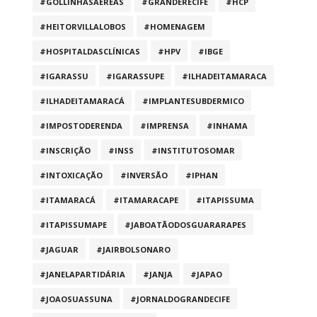
#GOLLINHASAÉREAS
#GRANDERECIFE
#HCP
#HEITORVILLALOBOS
#HOMENAGEM
#HOSPITALDASCLÍNICAS
#HPV
#IBGE
#IGARASSU
#IGARASSUPE
#ILHADEITAMARACA
#ILHADEITAMARACÁ
#IMPLANTESUBDERMICO
#IMPOSTODERENDA
#IMPRENSA
#INHAMA
#INSCRIÇÃO
#INSS
#INSTITUTOSOMAR
#INTOXICAÇÃO
#INVERSÃO
#IPHAN
#ITAMARACÁ
#ITAMARACAPE
#ITAPISSUMA
#ITAPISSUMAPE
#JABOATÃODOSGUARARAPES
#JAGUAR
#JAIRBOLSONARO
#JANELAPARTIDÁRIA
#JANJA
#JAPAO
#JOAOSUASSUNA
#JORNALDOGRANDECIFE