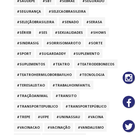
#SAUDEPE
#SBT
#SEBRAE
#SEGURADO
#SEGURANÇA
#SELECAOBRASILEIRA
#SELEÇÃOBRASILEIRA
#SENADO
#SERASA
#SÉRIEB
#SES
#SEXUALIDADES
#SHOWS
#SINDRASIG
#SORRISOMAROTO
#SORTE
#SPORT
#SUGARDADDY
#SUPLEMENTO
#SUPLEMENTOS
#TEATRO
#TEATRODEBONECOS
#TEATROHERMILOBORBAFILHO
#TECNOLOGIA
#TERESALEITAO
#TRABALHOINFANTIL
#TRAÇÃOANIMAL
#TRANSITO
#TRANSPORTEPUBLICO
#TRANSPORTEPÚBLICO
#TREPE
#UFPE
#UNINASSAU
#VACINA
#VACINACAO
#VACINAÇÃO
#VANDALISMO