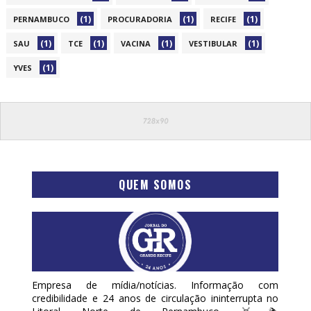
(1)
(1)
(1)
PERNAMBUCO
PROCURADORIA
RECIFE
(1)
(1)
(1)
(1)
SAU
TCE
VACINA
VESTIBULAR
(1)
YVES
QUEM SOMOS
Empresa de mídia/notícias. Informação com
credibilidade e 24 anos de circulação ininterrupta no