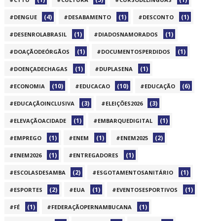
(4)
(1)
(1)
#DENGUE
#DESABAMENTO
#DESCONTO
(1)
(1)
#DESENROLABRASIL
#DIADOSNAMORADOS
(1)
(1)
#DOAÇÃODEÓRGÃOS
#DOCUMENTOSPERDIDOS
(1)
(1)
#DOENÇADECHAGAS
#DUPLASENA
(10)
(10)
(6)
#ECONOMIA
#EDUCACAO
#EDUCAÇÃO
(3)
(3)
#EDUCAÇÃOINCLUSIVA
#ELEIÇÕES2026
(1)
(1)
#ELEVAÇÃOACIDADE
#EMBARQUEDIGITAL
(1)
(1)
(2)
#EMPREGO
#ENEM
#ENEM2025
(1)
(1)
#ENEM2026
#ENTREGADORES
(2)
(1)
#ESCOLASDESAMBA
#ESGOTAMENTOSANITÁRIO
(2)
(1)
(1)
#ESPORTES
#EUA
#EVENTOSESPORTIVOS
(1)
(1)
#FÉ
#FEDERAÇÃOPERNAMBUCANA