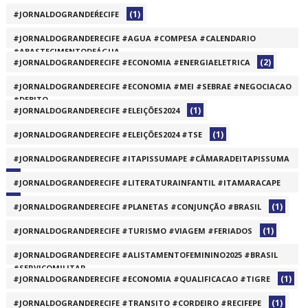
(1)
#JORNALDOGRANDEŔECIFE
#JORNALDOGRANDERECIFE #AGUA #COMPESA #CALENDARIO
#ABASTECIMENTODEÁGUA
(2)
#JORNALDOGRANDERECIFE #ECONOMIA #ENERGIAELETRICA
(1)
#JORNALDOGRANDERECIFE #ECONOMIA #MEI #SEBRAE #NEGOCIACAO
#DEBITO
(1)
#JORNALDOGRANDERECIFE #ELEIÇÕES2024
(1)
(1)
#JORNALDOGRANDERECIFE #ELEIÇÕES2024 #TSE
#JORNALDOGRANDERECIFE #ITAPISSUMAPE #CÂMARADEITAPISSUMA
(1)
#JORNALDOGRANDERECIFE #LITERATURAINFANTIL #ITAMARACAPE
(1)
(1)
#JORNALDOGRANDERECIFE #PLANETAS #CONJUNÇÃO #BRASIL
(1)
#JORNALDOGRANDERECIFE #TURISMO #VIAGEM #FERIADOS
#JORNALDOGRANDERECIFE #ALISTAMENTOFEMININO2025 #BRASIL
#SERVIÇOMILITAR
(1)
#JORNALDOGRANDERECIFE #ECONOMIA #QUALIFICACAO #TIGRE
(1)
(1)
#JORNALDOGRANDERECIFE #TRANSITO #CORDEIRO #RECIFEPE