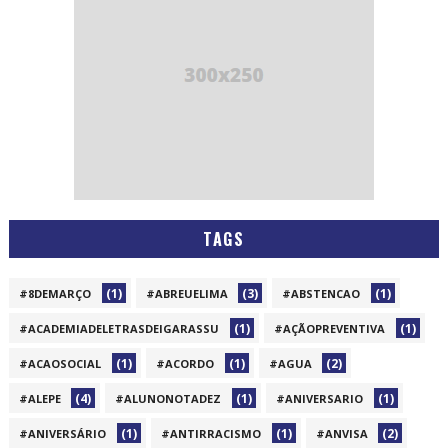
TAGS
(1)
(3)
(1)
#8DEMARÇO
#ABREUELIMA
#ABSTENCAO
(1)
(1)
#ACADEMIADELETRASDEIGARASSU
#AÇÃOPREVENTIVA
(1)
(1)
(2)
#ACAOSOCIAL
#ACORDO
#AGUA
(4)
(1)
(1)
#ALEPE
#ALUNONOTADEZ
#ANIVERSARIO
(1)
(1)
(2)
#ANIVERSÁRIO
#ANTIRRACISMO
#ANVISA