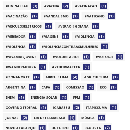
(3)
(2)
(1)
#UNINASSAU
#VACINA
#VACINACAO
(1)
(1)
(1)
#VACINAÇÃO
#VANDALISMO
#VATICANO
(1)
(1)
#VEÍCULOSELÉTRICOS
#VERÃO #GOIANA
(1)
(1)
(1)
#VEREADOR
#VIAGENS
#VIOLENCIA
(1)
(1)
#VIOLÊNCIA
#VIOLENCIACONTRAASMULHERES
(1)
(1)
(1)
#VIVAMAISJOVENS
#VOLUNTARIOS
#VOTO60+
(1)
(1)
#WAGNERMOURA
#ZEDEIRMATECA
(1)
(4)
(1)
#ZONANORTE
ABREU E LIMA
AGRICULTURA
(1)
(1)
(1)
(1)
ARGENTINA
CAPA
COMISSÃO
ECO
(1)
(1)
(1)
ENEM
ENERGIA SOLAR
FPM
(1)
(2)
(1)
GOVERNO FEDERAL
IGARASSU
ITAPISSUMA
(2)
(1)
(1)
JORNAL
LIA DE ITAMARACÁ
MÚSICA
(1)
(1)
(7)
NOVO ATACAREJO
OUTUBRO
PAULISTA