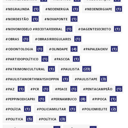
(1)
(1)
(1)
#NEGRALINDA
#NEOENERGIA
#NEOENERGIAPE
(1)
(1)
#NORDESTÃO
#NOVAPONTE
(1)
(1)
#NOVOMODELO #RECEITAFEDERAL
#OAGENTESECRETO
(1)
(1)
#OBRAS
#OBRASIRREGULARES
(1)
(4)
(1)
#ODONTOLOGIA
#OLINDAPE
#PAPALEAOXIV
(1)
(1)
#PARTIDOPOLÍTICO
#PASCOA
(1)
(23)
#PATRIMONICULTURAL
#PAULISTA
(1)
(3)
#PAULISTANORTHWAYSHOPPIN
#PAULISTAPE
(1)
(1)
(1)
(1)
#PAZ
#PCR
#PEACE
#PENTACAMPEÃO
(1)
(8)
(1)
#PEPPINODICAPRI
#PERNAMBUCO
#PIPOCA
(1)
(1)
(2)
#POLÍCIA
#POLICIAMILITAR
#POLIOMIELITE
(5)
(3)
#POLITICA
#POLÍTICA