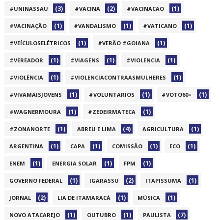
(3)
(2)
(1)
#UNINASSAU
#VACINA
#VACINACAO
(1)
(1)
(1)
#VACINAÇÃO
#VANDALISMO
#VATICANO
(1)
(1)
#VEÍCULOSELÉTRICOS
#VERÃO #GOIANA
(1)
(1)
(1)
#VEREADOR
#VIAGENS
#VIOLENCIA
(1)
(1)
#VIOLÊNCIA
#VIOLENCIACONTRAASMULHERES
(1)
(1)
(1)
#VIVAMAISJOVENS
#VOLUNTARIOS
#VOTO60+
(1)
(1)
#WAGNERMOURA
#ZEDEIRMATECA
(1)
(4)
(1)
#ZONANORTE
ABREU E LIMA
AGRICULTURA
(1)
(1)
(1)
(1)
ARGENTINA
CAPA
COMISSÃO
ECO
(1)
(1)
(1)
ENEM
ENERGIA SOLAR
FPM
(1)
(2)
(1)
GOVERNO FEDERAL
IGARASSU
ITAPISSUMA
(2)
(1)
(1)
JORNAL
LIA DE ITAMARACÁ
MÚSICA
(1)
(1)
(7)
NOVO ATACAREJO
OUTUBRO
PAULISTA