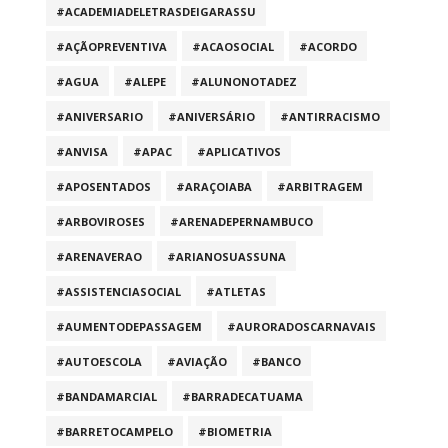
#ACADEMIADELETRASDEIGARASSU
#AÇÃOPREVENTIVA
#ACAOSOCIAL
#ACORDO
#AGUA
#ALEPE
#ALUNONOTADEZ
#ANIVERSARIO
#ANIVERSÁRIO
#ANTIRRACISMO
#ANVISA
#APAC
#APLICATIVOS
#APOSENTADOS
#ARAÇOIABA
#ARBITRAGEM
#ARBOVIROSES
#ARENADEPERNAMBUCO
#ARENAVERAO
#ARIANOSUASSUNA
#ASSISTENCIASOCIAL
#ATLETAS
#AUMENTODEPASSAGEM
#AURORADOSCARNAVAIS
#AUTOESCOLA
#AVIAÇÃO
#BANCO
#BANDAMARCIAL
#BARRADECATUAMA
#BARRETOCAMPELO
#BIOMETRIA