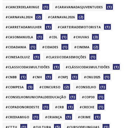
(1)
(1)
#CANCERDELARINGE
#CARAVANADASJUVENTUDES
(2)
(2)
#CARNAVAL2024
#CARNAVAL2026
(1)
(1)
#CARRETADAMULHER
#CARTEIRADEMOTORISTA
(1)
(1)
(3)
#CASOMANUELA
#CDL
#CHUVAS
(1)
(1)
(2)
#CIDADANIA
#CIDADES
#CINEMA
(1)
(1)
#CINESAOLUIZ
#CLASSICODASEMOÇÕES
(1)
(1)
#CLASSICODASMULTIDÕES
#CLÁSSICODASMULTIDÕES
(1)
(1)
(1)
(1)
#CNBB
#CNH
#CNPJ
#CNU2025
(5)
(2)
(1)
#COMPESA
#CONCURSO
#CONSELHO
(1)
(1)
#CONSELHOMUNICIPALDEEDUCAÇÃO
#COP30
(1)
(1)
(1)
#COPADONORDESTE
#CRB
#CRECHE
(1)
(1)
(1)
#CREDIAMIGO
#CRIANÇA
#CRIME
(1)
(5)
(1)
#CTTU
#CULTURA
#CURSODELINGUAS