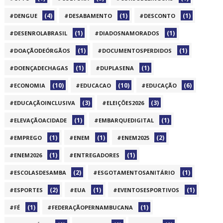
(4)
(1)
(1)
#DENGUE
#DESABAMENTO
#DESCONTO
(1)
(1)
#DESENROLABRASIL
#DIADOSNAMORADOS
(1)
(1)
#DOAÇÃODEÓRGÃOS
#DOCUMENTOSPERDIDOS
(1)
(1)
#DOENÇADECHAGAS
#DUPLASENA
(10)
(10)
(6)
#ECONOMIA
#EDUCACAO
#EDUCAÇÃO
(3)
(3)
#EDUCAÇÃOINCLUSIVA
#ELEIÇÕES2026
(1)
(1)
#ELEVAÇÃOACIDADE
#EMBARQUEDIGITAL
(1)
(1)
(2)
#EMPREGO
#ENEM
#ENEM2025
(1)
(1)
#ENEM2026
#ENTREGADORES
(2)
(1)
#ESCOLASDESAMBA
#ESGOTAMENTOSANITÁRIO
(2)
(1)
(1)
#ESPORTES
#EUA
#EVENTOSESPORTIVOS
(1)
(1)
#FÉ
#FEDERAÇÃOPERNAMBUCANA