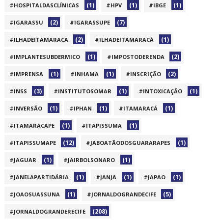
(1)
(1)
(1)
#HOSPITALDASCLÍNICAS
#HPV
#IBGE
(2)
(7)
#IGARASSU
#IGARASSUPE
(2)
(1)
#ILHADEITAMARACA
#ILHADEITAMARACÁ
(1)
(2)
#IMPLANTESUBDERMICO
#IMPOSTODERENDA
(1)
(1)
(2)
#IMPRENSA
#INHAMA
#INSCRIÇÃO
(3)
(1)
(1)
#INSS
#INSTITUTOSOMAR
#INTOXICAÇÃO
(1)
(1)
(1)
#INVERSÃO
#IPHAN
#ITAMARACÁ
(1)
(1)
#ITAMARACAPE
#ITAPISSUMA
(12)
(1)
#ITAPISSUMAPE
#JABOATÃODOSGUARARAPES
(1)
(1)
#JAGUAR
#JAIRBOLSONARO
(1)
(1)
(1)
#JANELAPARTIDÁRIA
#JANJA
#JAPAO
(1)
(5)
#JOAOSUASSUNA
#JORNALDOGRANDECIFE
(208)
#JORNALDOGRANDERECIFE