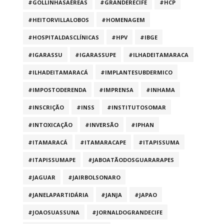
#GOLLINHASAÉREAS
#GRANDERECIFE
#HCP
#HEITORVILLALOBOS
#HOMENAGEM
#HOSPITALDASCLÍNICAS
#HPV
#IBGE
#IGARASSU
#IGARASSUPE
#ILHADEITAMARACA
#ILHADEITAMARACÁ
#IMPLANTESUBDERMICO
#IMPOSTODERENDA
#IMPRENSA
#INHAMA
#INSCRIÇÃO
#INSS
#INSTITUTOSOMAR
#INTOXICAÇÃO
#INVERSÃO
#IPHAN
#ITAMARACÁ
#ITAMARACAPE
#ITAPISSUMA
#ITAPISSUMAPE
#JABOATÃODOSGUARARAPES
#JAGUAR
#JAIRBOLSONARO
#JANELAPARTIDÁRIA
#JANJA
#JAPAO
#JOAOSUASSUNA
#JORNALDOGRANDECIFE