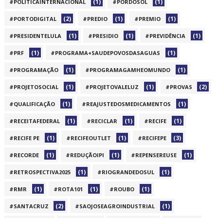
(1)
(1)
#POLÍTICAINTERNACIONAL
#PÔRDOSOL
(2)
(1)
(1)
#PORTODIGITAL
#PREDIO
#PREMIO
(1)
(1)
(1)
#PRESIDENTELULA
#PRESIDIO
#PREVIDÊNCIA
(1)
(1)
#PRF
#PROGRAMA+SAUDEPOVOSDASAGUAS
(1)
(1)
#PROGRAMAÇÃO
#PROGRAMAGAMHEOMUNDO
(1)
(1)
(2)
#PROJETOSOCIAL
#PROJETOVALELUZ
#PROVAS
(1)
(1)
#QUALIFICAÇÃO
#REAJUSTEDOSMEDICAMENTOS
(1)
(1)
(1)
#RECEITAFEDERAL
#RECICLAR
#RECIFE
(1)
(1)
(3)
#RECIFE PE
#RECIFEOUTLET
#RECIFEPE
(1)
(1)
(1)
#RECORDE
#REDUÇÃOIPI
#REPENSEREUSE
(1)
(1)
#RETROSPECTIVA2025
#RIOGRANDEDOSUL
(1)
(1)
(1)
#RMR
#ROTA101
#ROUBO
(2)
(1)
#SANTACRUZ
#SAOJOSEAGROINDUSTRIAL