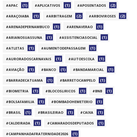
(1)
(1)
(2)
#APAC
#APLICATIVOS
#APOSENTADOS
(1)
(2)
(2)
#ARAÇOIABA
#ARBITRAGEM
#ARBOVIROSES
(1)
(1)
#ARENADEPERNAMBUCO
#ARENAVERAO
(1)
(1)
#ARIANOSUASSUNA
#ASSISTENCIASOCIAL
(1)
(1)
#ATLETAS
#AUMENTODEPASSAGEM
(1)
(1)
#AURORADOSCARNAVAIS
#AUTOESCOLA
(1)
(1)
(1)
#AVIAÇÃO
#BANCO
#BANDAMARCIAL
(1)
(1)
#BARRADECATUAMA
#BARRETOCAMPELO
(1)
(1)
(1)
#BIOMETRIA
#BLOCOSLIRICOS
#BNB
(1)
(1)
#BOLSAFAMILIA
#BOMBADOHEMETERIO
(1)
(1)
(1)
#BRASIL
#BRASILEIRAO
#CAIXA
(1)
(1)
#CALDEIRADA
#CAMARADOSDEPUTADOS
(1)
#CAMPANHADAFRATERNIDADE2026