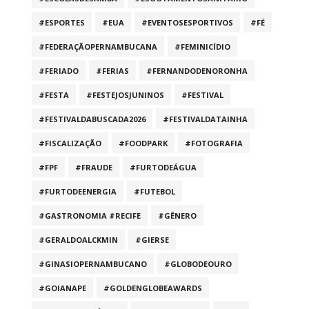
#ESPORTES
#EUA
#EVENTOSESPORTIVOS
#FÉ
#FEDERAÇÃOPERNAMBUCANA
#FEMINICÍDIO
#FERIADO
#FERIAS
#FERNANDODENORONHA
#FESTA
#FESTEJOSJUNINOS
#FESTIVAL
#FESTIVALDABUSCADA2026
#FESTIVALDATAINHA
#FISCALIZAÇÃO
#FOODPARK
#FOTOGRAFIA
#FPF
#FRAUDE
#FURTODEÁGUA
#FURTODEENERGIA
#FUTEBOL
#GASTRONOMIA #RECIFE
#GÊNERO
#GERALDOALCKMIN
#GIERSE
#GINASIOPERNAMBUCANO
#GLOBODEOURO
#GOIANAPE
#GOLDENGLOBEAWARDS