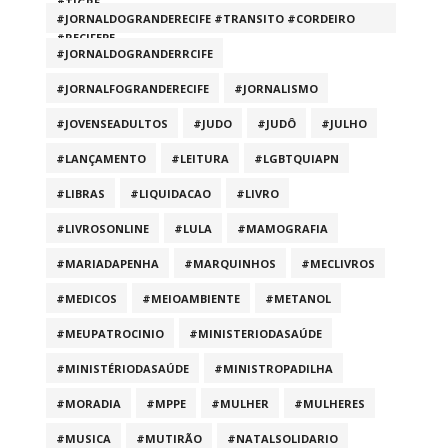
#TIGRE
#JORNALDOGRANDERECIFE #TRANSITO #CORDEIRO
#RECIFEPE
#JORNALDOGRANDERRCIFE
#JORNALFOGRANDERECIFE
#JORNALISMO
#JOVENSEADULTOS
#JUDO
#JUDÔ
#JULHO
#LANÇAMENTO
#LEITURA
#LGBTQUIAPN
#LIBRAS
#LIQUIDACAO
#LIVRO
#LIVROSONLINE
#LULA
#MAMOGRAFIA
#MARIADAPENHA
#MARQUINHOS
#MECLIVROS
#MEDICOS
#MEIOAMBIENTE
#METANOL
#MEUPATROCINIO
#MINISTERIODASAÚDE
#MINISTÉRIODASAÚDE
#MINISTROPADILHA
#MORADIA
#MPPE
#MULHER
#MULHERES
#MUSICA
#MUTIRÃO
#NATALSOLIDARIO