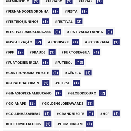
(1)
(1)
(1)
#FEMINICÍDIO
#FERIADO
#FERIAS
(1)
(1)
#FERNANDODENORONHA
#FESTA
(1)
(2)
#FESTEJOSJUNINOS
#FESTIVAL
(1)
(1)
#FESTIVALDABUSCADA2026
#FESTIVALDATAINHA
(2)
(1)
(1)
#FISCALIZAÇÃO
#FOODPARK
#FOTOGRAFIA
(2)
(1)
(1)
#FPF
#FRAUDE
#FURTODEÁGUA
(1)
(13)
#FURTODEENERGIA
#FUTEBOL
(1)
(1)
#GASTRONOMIA #RECIFE
#GÊNERO
(1)
(1)
#GERALDOALCKMIN
#GIERSE
(1)
(2)
#GINASIOPERNAMBUCANO
#GLOBODEOURO
(3)
(1)
#GOIANAPE
#GOLDENGLOBEAWARDS
(1)
(1)
(1)
#GOLLINHASAÉREAS
#GRANDERECIFE
#HCP
(1)
(1)
#HEITORVILLALOBOS
#HOMENAGEM