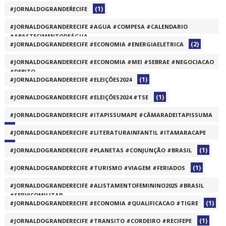
(1)
#JORNALDOGRANDEŔECIFE
#JORNALDOGRANDERECIFE #AGUA #COMPESA #CALENDARIO
#ABASTECIMENTODEÁGUA
(2)
#JORNALDOGRANDERECIFE #ECONOMIA #ENERGIAELETRICA
(1)
#JORNALDOGRANDERECIFE #ECONOMIA #MEI #SEBRAE #NEGOCIACAO
#DEBITO
(1)
#JORNALDOGRANDERECIFE #ELEIÇÕES2024
(1)
(1)
#JORNALDOGRANDERECIFE #ELEIÇÕES2024 #TSE
#JORNALDOGRANDERECIFE #ITAPISSUMAPE #CÂMARADEITAPISSUMA
(1)
#JORNALDOGRANDERECIFE #LITERATURAINFANTIL #ITAMARACAPE
(1)
(1)
#JORNALDOGRANDERECIFE #PLANETAS #CONJUNÇÃO #BRASIL
(1)
#JORNALDOGRANDERECIFE #TURISMO #VIAGEM #FERIADOS
#JORNALDOGRANDERECIFE #ALISTAMENTOFEMININO2025 #BRASIL
#SERVIÇOMILITAR
(1)
#JORNALDOGRANDERECIFE #ECONOMIA #QUALIFICACAO #TIGRE
(1)
(1)
#JORNALDOGRANDERECIFE #TRANSITO #CORDEIRO #RECIFEPE