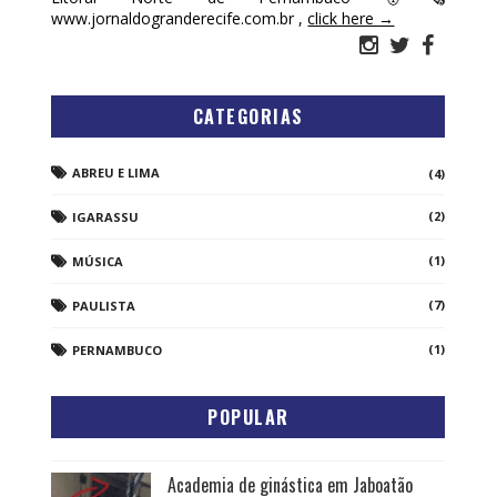
www.jornaldogranderecife.com.br ,
click here →
CATEGORIAS
ABREU E LIMA
(4)
(2)
IGARASSU
(1)
MÚSICA
(7)
PAULISTA
(1)
PERNAMBUCO
POPULAR
Academia de ginástica em Jaboatão