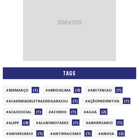
TAGS
(1)
(3)
(1)
#8DEMARÇO
#ABREUELIMA
#ABSTENCAO
(1)
(1)
#ACADEMIADELETRASDEIGARASSU
#AÇÃOPREVENTIVA
(1)
(1)
(2)
#ACAOSOCIAL
#ACORDO
#AGUA
(4)
(1)
(1)
#ALEPE
#ALUNONOTADEZ
#ANIVERSARIO
(1)
(1)
(2)
#ANIVERSÁRIO
#ANTIRRACISMO
#ANVISA