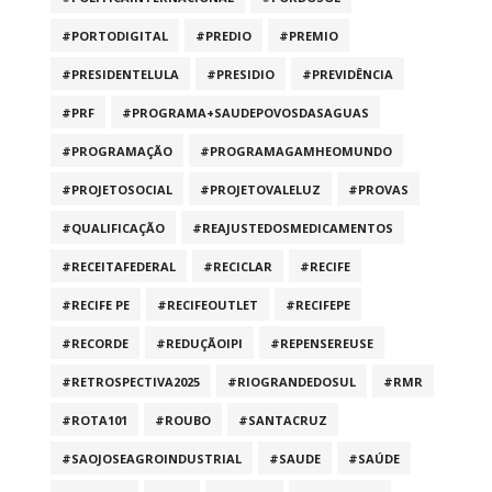
#PORTODIGITAL
#PREDIO
#PREMIO
#PRESIDENTELULA
#PRESIDIO
#PREVIDÊNCIA
#PRF
#PROGRAMA+SAUDEPOVOSDASAGUAS
#PROGRAMAÇÃO
#PROGRAMAGAMHEOMUNDO
#PROJETOSOCIAL
#PROJETOVALELUZ
#PROVAS
#QUALIFICAÇÃO
#REAJUSTEDOSMEDICAMENTOS
#RECEITAFEDERAL
#RECICLAR
#RECIFE
#RECIFE PE
#RECIFEOUTLET
#RECIFEPE
#RECORDE
#REDUÇÃOIPI
#REPENSEREUSE
#RETROSPECTIVA2025
#RIOGRANDEDOSUL
#RMR
#ROTA101
#ROUBO
#SANTACRUZ
#SAOJOSEAGROINDUSTRIAL
#SAUDE
#SAÚDE