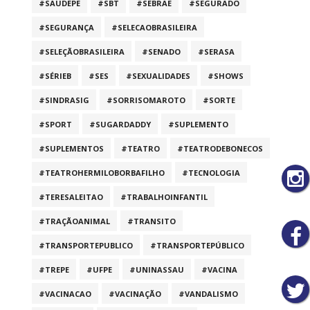
#SAUDEPE
#SBT
#SEBRAE
#SEGURADO
#SEGURANÇA
#SELECAOBRASILEIRA
#SELEÇÃOBRASILEIRA
#SENADO
#SERASA
#SÉRIEB
#SES
#SEXUALIDADES
#SHOWS
#SINDRASIG
#SORRISOMAROTO
#SORTE
#SPORT
#SUGARDADDY
#SUPLEMENTO
#SUPLEMENTOS
#TEATRO
#TEATRODEBONECOS
#TEATROHERMILOBORBAFILHO
#TECNOLOGIA
#TERESALEITAO
#TRABALHOINFANTIL
#TRAÇÃOANIMAL
#TRANSITO
#TRANSPORTEPUBLICO
#TRANSPORTEPÚBLICO
#TREPE
#UFPE
#UNINASSAU
#VACINA
#VACINACAO
#VACINAÇÃO
#VANDALISMO