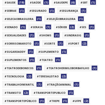
(19)
(1)
(6)
(1)
#SAUDE
#SAÚDE
#SAUDEPE
#SBT
(1)
(1)
(1)
#SEBRAE
#SEGURADO
#SEGURANÇA
(1)
(1)
#SELECAOBRASILEIRA
#SELEÇÃOBRASILEIRA
(1)
(1)
(2)
(1)
#SENADO
#SERASA
#SÉRIEB
#SES
(1)
(1)
(1)
#SEXUALIDADES
#SHOWS
#SINDRASIG
(1)
(1)
(2)
#SORRISOMAROTO
#SORTE
#SPORT
(1)
(1)
#SUGARDADDY
#SUPLEMENTO
(1)
(1)
#SUPLEMENTOS
#TEATRO
(1)
(1)
#TEATRODEBONECOS
#TEATROHERMILOBORBAFILHO
(2)
(2)
#TECNOLOGIA
#TERESALEITAO
(1)
(1)
#TRABALHOINFANTIL
#TRAÇÃOANIMAL
(2)
(1)
#TRANSITO
#TRANSPORTEPUBLICO
(1)
(1)
(2)
#TRANSPORTEPÚBLICO
#TREPE
#UFPE