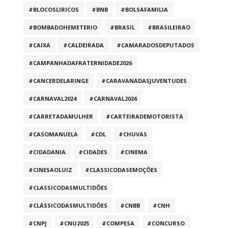
#BLOCOSLIRICOS
#BNB
#BOLSAFAMILIA
#BOMBADOHEMETERIO
#BRASIL
#BRASILEIRAO
#CAIXA
#CALDEIRADA
#CAMARADOSDEPUTADOS
#CAMPANHADAFRATERNIDADE2026
#CANCERDELARINGE
#CARAVANADASJUVENTUDES
#CARNAVAL2024
#CARNAVAL2026
#CARRETADAMULHER
#CARTEIRADEMOTORISTA
#CASOMANUELA
#CDL
#CHUVAS
#CIDADANIA
#CIDADES
#CINEMA
#CINESAOLUIZ
#CLASSICODASEMOÇÕES
#CLASSICODASMULTIDÕES
#CLÁSSICODASMULTIDÕES
#CNBB
#CNH
#CNPJ
#CNU2025
#COMPESA
#CONCURSO