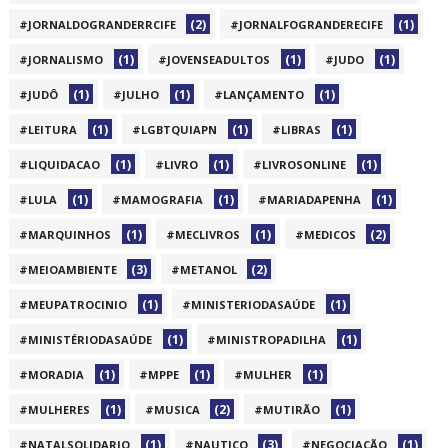
(2)
(1)
#JORNALDOGRANDERRCIFE
#JORNALFOGRANDERECIFE
(1)
(1)
(1)
#JORNALISMO
#JOVENSEADULTOS
#JUDO
(1)
(1)
(1)
#JUDÔ
#JULHO
#LANÇAMENTO
(1)
(1)
(1)
#LEITURA
#LGBTQUIAPN
#LIBRAS
(1)
(1)
(1)
#LIQUIDACAO
#LIVRO
#LIVROSONLINE
(1)
(1)
(1)
#LULA
#MAMOGRAFIA
#MARIADAPENHA
(1)
(1)
(2)
#MARQUINHOS
#MECLIVROS
#MEDICOS
(3)
(2)
#MEIOAMBIENTE
#METANOL
(1)
(1)
#MEUPATROCINIO
#MINISTERIODASAÚDE
(1)
(1)
#MINISTÉRIODASAÚDE
#MINISTROPADILHA
(1)
(1)
(1)
#MORADIA
#MPPE
#MULHER
(1)
(2)
(1)
#MULHERES
#MUSICA
#MUTIRÃO
(1)
(3)
(1)
#NATALSOLIDARIO
#NAUTICO
#NEGOCIAÇÃO