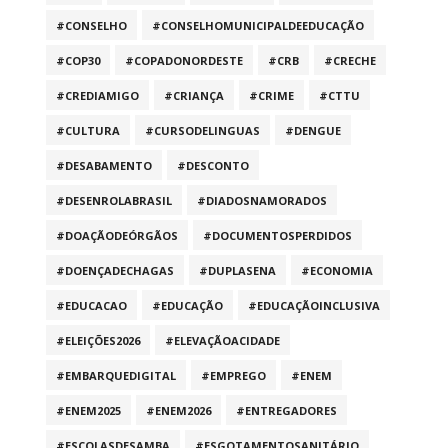
#CONSELHO
#CONSELHOMUNICIPALDEEDUCAÇÃO
#COP30
#COPADONORDESTE
#CRB
#CRECHE
#CREDIAMIGO
#CRIANÇA
#CRIME
#CTTU
#CULTURA
#CURSODELINGUAS
#DENGUE
#DESABAMENTO
#DESCONTO
#DESENROLABRASIL
#DIADOSNAMORADOS
#DOAÇÃODEÓRGÃOS
#DOCUMENTOSPERDIDOS
#DOENÇADECHAGAS
#DUPLASENA
#ECONOMIA
#EDUCACAO
#EDUCAÇÃO
#EDUCAÇÃOINCLUSIVA
#ELEIÇÕES2026
#ELEVAÇÃOACIDADE
#EMBARQUEDIGITAL
#EMPREGO
#ENEM
#ENEM2025
#ENEM2026
#ENTREGADORES
#ESCOLASDESAMBA
#ESGOTAMENTOSANITÁRIO