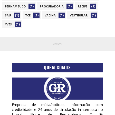
(1)
(1)
(1)
PERNAMBUCO
PROCURADORIA
RECIFE
(1)
(1)
(1)
(1)
SAU
TCE
VACINA
VESTIBULAR
(1)
YVES
QUEM SOMOS
Empresa de mídia/notícias. Informação com
credibilidade e 24 anos de circulação ininterrupta no
Litoral Norte de Pernambuco 🥇🗞