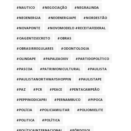
#NAUTICO
#NEGOCIAÇÃO
#NEGRALINDA
#NEOENERGIA
#NEOENERGIAPE
#NORDESTÃO
#NOVAPONTE
#NOVOMODELO #RECEITAFEDERAL
#OAGENTESECRETO
#OBRAS
#OBRASIRREGULARES
#ODONTOLOGIA
#OLINDAPE
#PAPALEAOXIV
#PARTIDOPOLÍTICO
#PASCOA
#PATRIMONICULTURAL
#PAULISTA
#PAULISTANORTHWAYSHOPPIN
#PAULISTAPE
#PAZ
#PCR
#PEACE
#PENTACAMPEÃO
#PEPPINODICAPRI
#PERNAMBUCO
#PIPOCA
#POLÍCIA
#POLICIAMILITAR
#POLIOMIELITE
#POLITICA
#POLÍTICA
#POLÍTICAINTERNACIONAL
#PÔRDOSOL