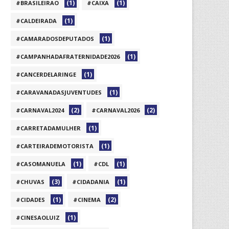
(1)
(1)
#BRASILEIRAO
#CAIXA
(1)
#CALDEIRADA
(1)
#CAMARADOSDEPUTADOS
(1)
#CAMPANHADAFRATERNIDADE2026
(1)
#CANCERDELARINGE
(1)
#CARAVANADASJUVENTUDES
(2)
(2)
#CARNAVAL2024
#CARNAVAL2026
(1)
#CARRETADAMULHER
(1)
#CARTEIRADEMOTORISTA
(1)
(1)
#CASOMANUELA
#CDL
(3)
(1)
#CHUVAS
#CIDADANIA
(1)
(2)
#CIDADES
#CINEMA
(1)
#CINESAOLUIZ