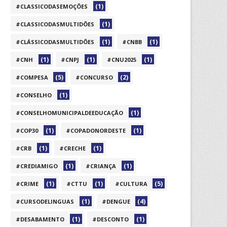
(1)
#CLASSICODASEMOÇÕES
(1)
#CLASSICODASMULTIDÕES
(1)
(1)
#CLÁSSICODASMULTIDÕES
#CNBB
(1)
(1)
(1)
#CNH
#CNPJ
#CNU2025
(5)
(2)
#COMPESA
#CONCURSO
(1)
#CONSELHO
(1)
#CONSELHOMUNICIPALDEEDUCAÇÃO
(1)
(1)
#COP30
#COPADONORDESTE
(1)
(1)
#CRB
#CRECHE
(1)
(1)
#CREDIAMIGO
#CRIANÇA
(1)
(1)
(5)
#CRIME
#CTTU
#CULTURA
(1)
(4)
#CURSODELINGUAS
#DENGUE
(1)
(1)
#DESABAMENTO
#DESCONTO