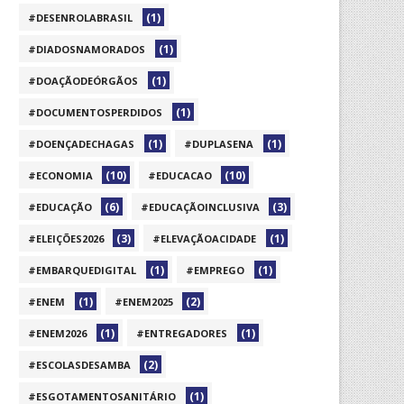
(1)
#DESENROLABRASIL
(1)
#DIADOSNAMORADOS
(1)
#DOAÇÃODEÓRGÃOS
(1)
#DOCUMENTOSPERDIDOS
(1)
(1)
#DOENÇADECHAGAS
#DUPLASENA
(10)
(10)
#ECONOMIA
#EDUCACAO
(6)
(3)
#EDUCAÇÃO
#EDUCAÇÃOINCLUSIVA
(3)
(1)
#ELEIÇÕES2026
#ELEVAÇÃOACIDADE
(1)
(1)
#EMBARQUEDIGITAL
#EMPREGO
(1)
(2)
#ENEM
#ENEM2025
(1)
(1)
#ENEM2026
#ENTREGADORES
(2)
#ESCOLASDESAMBA
(1)
#ESGOTAMENTOSANITÁRIO