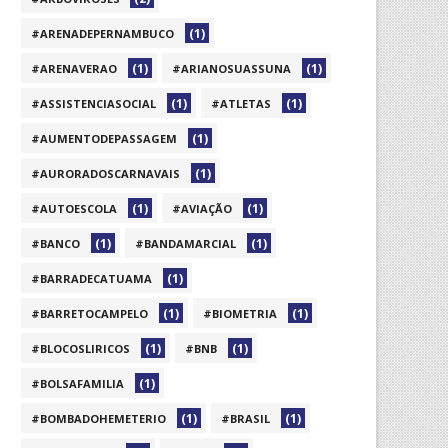
(1)
#ARENADEPERNAMBUCO
(1)
(1)
#ARENAVERAO
#ARIANOSUASSUNA
(1)
(1)
#ASSISTENCIASOCIAL
#ATLETAS
(1)
#AUMENTODEPASSAGEM
(1)
#AURORADOSCARNAVAIS
(1)
(1)
#AUTOESCOLA
#AVIAÇÃO
(1)
(1)
#BANCO
#BANDAMARCIAL
(1)
#BARRADECATUAMA
(1)
(1)
#BARRETOCAMPELO
#BIOMETRIA
(1)
(1)
#BLOCOSLIRICOS
#BNB
(1)
#BOLSAFAMILIA
(1)
(1)
#BOMBADOHEMETERIO
#BRASIL