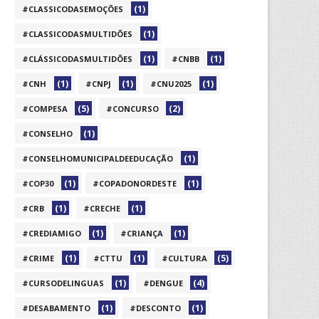
(1)
#CLASSICODASEMOÇÕES
(1)
#CLASSICODASMULTIDÕES
(1)
(1)
#CLÁSSICODASMULTIDÕES
#CNBB
(1)
(1)
(1)
#CNH
#CNPJ
#CNU2025
(5)
(2)
#COMPESA
#CONCURSO
(1)
#CONSELHO
(1)
#CONSELHOMUNICIPALDEEDUCAÇÃO
(1)
(1)
#COP30
#COPADONORDESTE
(1)
(1)
#CRB
#CRECHE
(1)
(1)
#CREDIAMIGO
#CRIANÇA
(1)
(1)
(5)
#CRIME
#CTTU
#CULTURA
(1)
(4)
#CURSODELINGUAS
#DENGUE
(1)
(1)
#DESABAMENTO
#DESCONTO