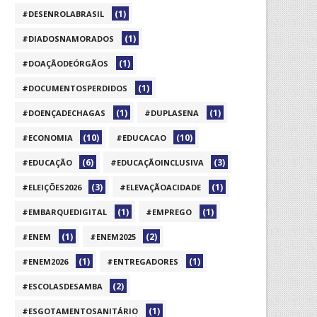
(1)
#DESENROLABRASIL
(1)
#DIADOSNAMORADOS
(1)
#DOAÇÃODEÓRGÃOS
(1)
#DOCUMENTOSPERDIDOS
(1)
(1)
#DOENÇADECHAGAS
#DUPLASENA
(10)
(10)
#ECONOMIA
#EDUCACAO
(6)
(3)
#EDUCAÇÃO
#EDUCAÇÃOINCLUSIVA
(3)
(1)
#ELEIÇÕES2026
#ELEVAÇÃOACIDADE
(1)
(1)
#EMBARQUEDIGITAL
#EMPREGO
(1)
(2)
#ENEM
#ENEM2025
(1)
(1)
#ENEM2026
#ENTREGADORES
(2)
#ESCOLASDESAMBA
(1)
#ESGOTAMENTOSANITÁRIO