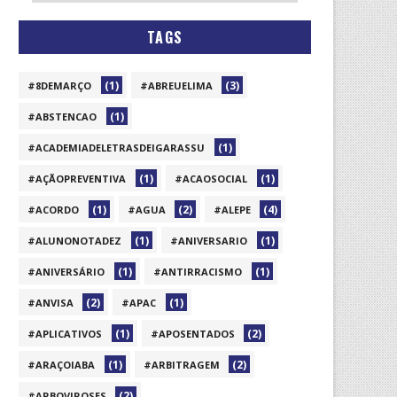
TAGS
(1)
(3)
#8DEMARÇO
#ABREUELIMA
(1)
#ABSTENCAO
(1)
#ACADEMIADELETRASDEIGARASSU
(1)
(1)
#AÇÃOPREVENTIVA
#ACAOSOCIAL
(1)
(2)
(4)
#ACORDO
#AGUA
#ALEPE
(1)
(1)
#ALUNONOTADEZ
#ANIVERSARIO
(1)
(1)
#ANIVERSÁRIO
#ANTIRRACISMO
(2)
(1)
#ANVISA
#APAC
(1)
(2)
#APLICATIVOS
#APOSENTADOS
(1)
(2)
#ARAÇOIABA
#ARBITRAGEM
(2)
#ARBOVIROSES