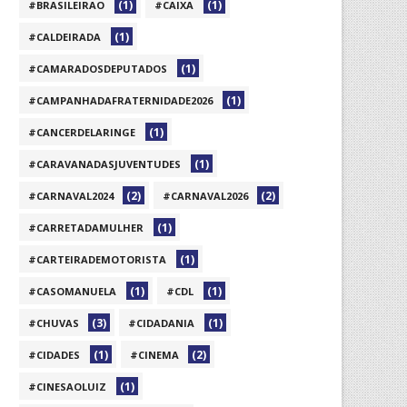
(1)
(1)
#BRASILEIRAO
#CAIXA
(1)
#CALDEIRADA
(1)
#CAMARADOSDEPUTADOS
(1)
#CAMPANHADAFRATERNIDADE2026
(1)
#CANCERDELARINGE
(1)
#CARAVANADASJUVENTUDES
(2)
(2)
#CARNAVAL2024
#CARNAVAL2026
(1)
#CARRETADAMULHER
(1)
#CARTEIRADEMOTORISTA
(1)
(1)
#CASOMANUELA
#CDL
(3)
(1)
#CHUVAS
#CIDADANIA
(1)
(2)
#CIDADES
#CINEMA
(1)
#CINESAOLUIZ