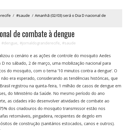
recife
/
#saude
/
Amanhã (02/03) será o Dia D nacional de
ional de combate à dengue
,
#dengue
,
#jornaldogranderecife
,
#saude
tualizou o cenário e as ações de controle do mosquito Aedes
Dia D no sábado, 2 de março, uma mobilização nacional para
ocos do mosquito, com o tema ‘10 minutos contra a dengue’. O
ão era esperado, considerando as tendências históricas, que
Brasil registrou na quinta-feira, 1 milhão de casos de dengue em
es, do Ministério da Saúde. No mesmo período do ano
orte, as cidades irão desenvolver atividades de combate ao
 75% dos criadouros do mosquito transmissor estão nos
afas retornáveis, pingadeira, recipientes de degelo em
ósitos de construção (sanitários estocados, canos e outros).