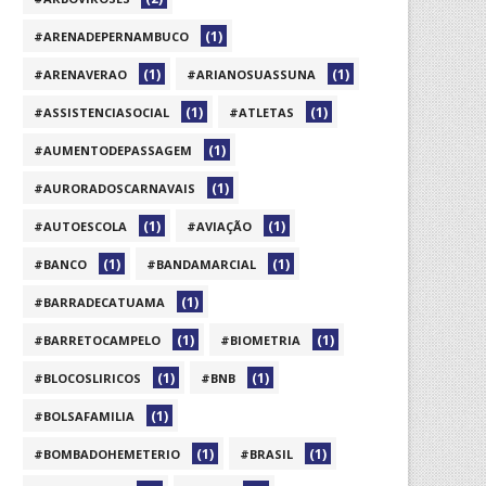
(1)
#ARENADEPERNAMBUCO
(1)
(1)
#ARENAVERAO
#ARIANOSUASSUNA
(1)
(1)
#ASSISTENCIASOCIAL
#ATLETAS
(1)
#AUMENTODEPASSAGEM
(1)
#AURORADOSCARNAVAIS
(1)
(1)
#AUTOESCOLA
#AVIAÇÃO
(1)
(1)
#BANCO
#BANDAMARCIAL
(1)
#BARRADECATUAMA
(1)
(1)
#BARRETOCAMPELO
#BIOMETRIA
(1)
(1)
#BLOCOSLIRICOS
#BNB
(1)
#BOLSAFAMILIA
(1)
(1)
#BOMBADOHEMETERIO
#BRASIL