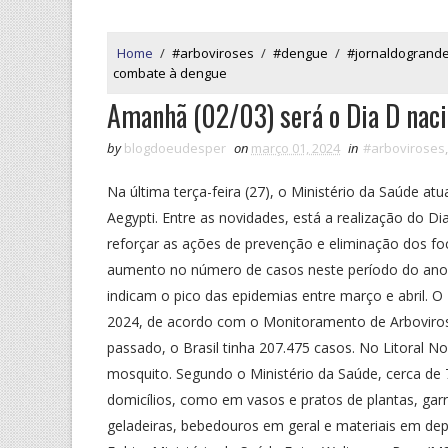
Home
/
#arboviroses
/
#dengue
/
#jornaldogrande
combate à dengue
Amanhã (02/03) será o Dia D nac
by
blogdoeudesper
on
março 01, 2024
in
#arboviroses
Na última terça-feira (27), o Ministério da Saúde a
Aegypti. Entre as novidades, está a realização do 
reforçar as ações de prevenção e eliminação dos f
aumento no número de casos neste período do ano n
indicam o pico das epidemias entre março e abril. O 
2024, de acordo com o Monitoramento de Arboviros
passado, o Brasil tinha 207.475 casos. No Litoral N
mosquito. Segundo o Ministério da Saúde, cerca de
domicílios, como em vasos e pratos de plantas, garr
geladeiras, bebedouros em geral e materiais em dep