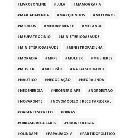
#LIVROSONLINE
#LULA
#MAMOGRAFIA
#MARIADAPENHA
#MARQUINHOS
#MECLIVROS
#MEDICOS
#MEIOAMBIENTE
#METANOL
#MEUPATROCINIO
#MINISTERIODASAÚDE
#MINISTÉRIODASAÚDE
#MINISTROPADILHA
#MORADIA
#MPPE
#MULHER
#MULHERES
#MUSICA
#MUTIRÃO
#NATALSOLIDARIO
#NAUTICO
#NEGOCIAÇÃO
#NEGRALINDA
#NEOENERGIA
#NEOENERGIAPE
#NORDESTÃO
#NOVAPONTE
#NOVOMODELO #RECEITAFEDERAL
#OAGENTESECRETO
#OBRAS
#OBRASIRREGULARES
#ODONTOLOGIA
#OLINDAPE
#PAPALEAOXIV
#PARTIDOPOLÍTICO