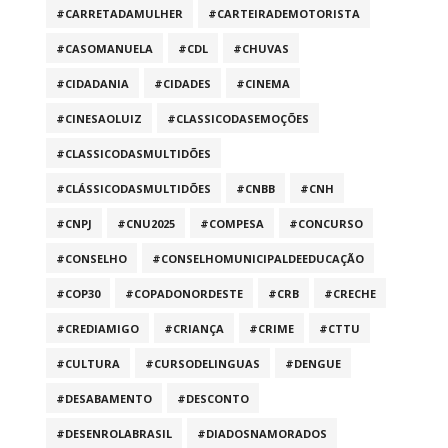
#CARRETADAMULHER
#CARTEIRADEMOTORISTA
#CASOMANUELA
#CDL
#CHUVAS
#CIDADANIA
#CIDADES
#CINEMA
#CINESAOLUIZ
#CLASSICODASEMOÇÕES
#CLASSICODASMULTIDÕES
#CLÁSSICODASMULTIDÕES
#CNBB
#CNH
#CNPJ
#CNU2025
#COMPESA
#CONCURSO
#CONSELHO
#CONSELHOMUNICIPALDEEDUCAÇÃO
#COP30
#COPADONORDESTE
#CRB
#CRECHE
#CREDIAMIGO
#CRIANÇA
#CRIME
#CTTU
#CULTURA
#CURSODELINGUAS
#DENGUE
#DESABAMENTO
#DESCONTO
#DESENROLABRASIL
#DIADOSNAMORADOS