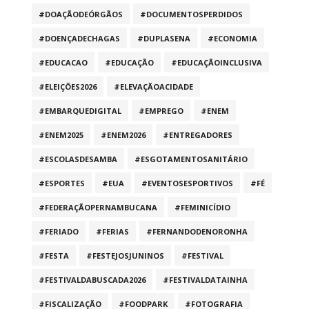
#DOAÇÃODEÓRGÃOS
#DOCUMENTOSPERDIDOS
#DOENÇADECHAGAS
#DUPLASENA
#ECONOMIA
#EDUCACAO
#EDUCAÇÃO
#EDUCAÇÃOINCLUSIVA
#ELEIÇÕES2026
#ELEVAÇÃOACIDADE
#EMBARQUEDIGITAL
#EMPREGO
#ENEM
#ENEM2025
#ENEM2026
#ENTREGADORES
#ESCOLASDESAMBA
#ESGOTAMENTOSANITÁRIO
#ESPORTES
#EUA
#EVENTOSESPORTIVOS
#FÉ
#FEDERAÇÃOPERNAMBUCANA
#FEMINICÍDIO
#FERIADO
#FERIAS
#FERNANDODENORONHA
#FESTA
#FESTEJOSJUNINOS
#FESTIVAL
#FESTIVALDABUSCADA2026
#FESTIVALDATAINHA
#FISCALIZAÇÃO
#FOODPARK
#FOTOGRAFIA