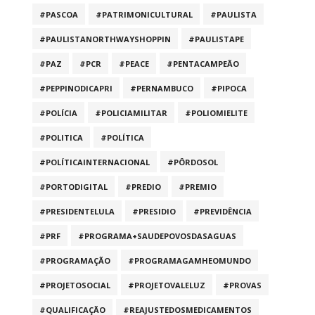
#PASCOA
#PATRIMONICULTURAL
#PAULISTA
#PAULISTANORTHWAYSHOPPIN
#PAULISTAPE
#PAZ
#PCR
#PEACE
#PENTACAMPEÃO
#PEPPINODICAPRI
#PERNAMBUCO
#PIPOCA
#POLÍCIA
#POLICIAMILITAR
#POLIOMIELITE
#POLITICA
#POLÍTICA
#POLÍTICAINTERNACIONAL
#PÔRDOSOL
#PORTODIGITAL
#PREDIO
#PREMIO
#PRESIDENTELULA
#PRESIDIO
#PREVIDÊNCIA
#PRF
#PROGRAMA+SAUDEPOVOSDASAGUAS
#PROGRAMAÇÃO
#PROGRAMAGAMHEOMUNDO
#PROJETOSOCIAL
#PROJETOVALELUZ
#PROVAS
#QUALIFICAÇÃO
#REAJUSTEDOSMEDICAMENTOS