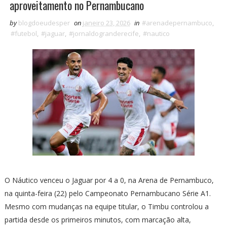
aproveitamento no Pernambucano
by
blogdoeudesper
on
janeiro 23, 2026
in
#arenadepernambuco
,
#futebol
,
#jaguar
,
#jornaldogranderecife
,
#nautico
O Náutico venceu o Jaguar por 4 a 0, na Arena de Pernambuco,
na quinta-feira (22) pelo Campeonato Pernambucano Série A1.
Mesmo com mudanças na equipe titular, o Timbu controlou a
partida desde os primeiros minutos, com marcação alta,