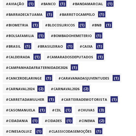
(1)
(1)
(1)
#AVIAÇÃO
#BANCO
#BANDAMARCIAL
(1)
(1)
#BARRADECATUAMA
#BARRETOCAMPELO
(1)
(1)
(1)
#BIOMETRIA
#BLOCOSLIRICOS
#BNB
(1)
(1)
#BOLSAFAMILIA
#BOMBADOHEMETERIO
(1)
(1)
(1)
#BRASIL
#BRASILEIRAO
#CAIXA
(1)
(1)
#CALDEIRADA
#CAMARADOSDEPUTADOS
(1)
#CAMPANHADAFRATERNIDADE2026
(1)
(1)
#CANCERDELARINGE
#CARAVANADASJUVENTUDES
(2)
(2)
#CARNAVAL2024
#CARNAVAL2026
(1)
(1)
#CARRETADAMULHER
#CARTEIRADEMOTORISTA
(1)
(1)
(3)
#CASOMANUELA
#CDL
#CHUVAS
(1)
(1)
(2)
#CIDADANIA
#CIDADES
#CINEMA
(1)
(1)
#CINESAOLUIZ
#CLASSICODASEMOÇÕES