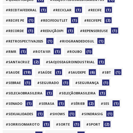
(1)
(1)
(1)
#RECEITAFEDERAL
#RECICLAR
#RECIFE
(1)
(1)
(3)
#RECIFE PE
#RECIFEOUTLET
#RECIFEPE
(1)
(1)
(1)
#RECORDE
#REDUÇÃOIPI
#REPENSEREUSE
(1)
(1)
#RETROSPECTIVA2025
#RIOGRANDEDOSUL
(1)
(1)
(1)
#RMR
#ROTA101
#ROUBO
(2)
(1)
#SANTACRUZ
#SAOJOSEAGROINDUSTRIAL
(19)
(1)
(6)
(1)
#SAUDE
#SAÚDE
#SAUDEPE
#SBT
(1)
(1)
(1)
#SEBRAE
#SEGURADO
#SEGURANÇA
(1)
(1)
#SELECAOBRASILEIRA
#SELEÇÃOBRASILEIRA
(1)
(1)
(2)
(1)
#SENADO
#SERASA
#SÉRIEB
#SES
(1)
(1)
(1)
#SEXUALIDADES
#SHOWS
#SINDRASIG
(1)
(1)
(2)
#SORRISOMAROTO
#SORTE
#SPORT