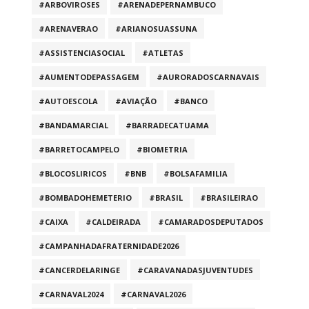
#ARBOVIROSES
#ARENADEPERNAMBUCO
#ARENAVERAO
#ARIANOSUASSUNA
#ASSISTENCIASOCIAL
#ATLETAS
#AUMENTODEPASSAGEM
#AURORADOSCARNAVAIS
#AUTOESCOLA
#AVIAÇÃO
#BANCO
#BANDAMARCIAL
#BARRADECATUAMA
#BARRETOCAMPELO
#BIOMETRIA
#BLOCOSLIRICOS
#BNB
#BOLSAFAMILIA
#BOMBADOHEMETERIO
#BRASIL
#BRASILEIRAO
#CAIXA
#CALDEIRADA
#CAMARADOSDEPUTADOS
#CAMPANHADAFRATERNIDADE2026
#CANCERDELARINGE
#CARAVANADASJUVENTUDES
#CARNAVAL2024
#CARNAVAL2026