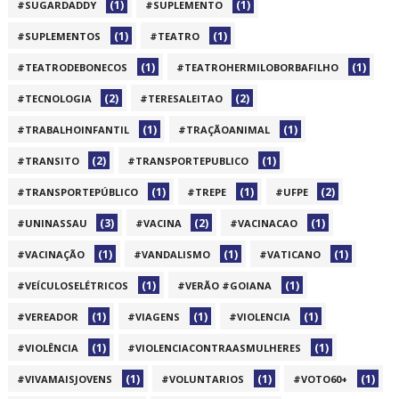
(1)
(1)
#SUGARDADDY
#SUPLEMENTO
(1)
(1)
#SUPLEMENTOS
#TEATRO
(1)
(1)
#TEATRODEBONECOS
#TEATROHERMILOBORBAFILHO
(2)
(2)
#TECNOLOGIA
#TERESALEITAO
(1)
(1)
#TRABALHOINFANTIL
#TRAÇÃOANIMAL
(2)
(1)
#TRANSITO
#TRANSPORTEPUBLICO
(1)
(1)
(2)
#TRANSPORTEPÚBLICO
#TREPE
#UFPE
(3)
(2)
(1)
#UNINASSAU
#VACINA
#VACINACAO
(1)
(1)
(1)
#VACINAÇÃO
#VANDALISMO
#VATICANO
(1)
(1)
#VEÍCULOSELÉTRICOS
#VERÃO #GOIANA
(1)
(1)
(1)
#VEREADOR
#VIAGENS
#VIOLENCIA
(1)
(1)
#VIOLÊNCIA
#VIOLENCIACONTRAASMULHERES
(1)
(1)
(1)
#VIVAMAISJOVENS
#VOLUNTARIOS
#VOTO60+