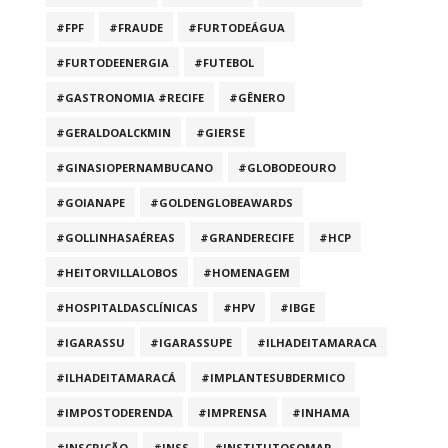
#FPF
#FRAUDE
#FURTODEÁGUA
#FURTODEENERGIA
#FUTEBOL
#GASTRONOMIA #RECIFE
#GÊNERO
#GERALDOALCKMIN
#GIERSE
#GINASIOPERNAMBUCANO
#GLOBODEOURO
#GOIANAPE
#GOLDENGLOBEAWARDS
#GOLLINHASAÉREAS
#GRANDERECIFE
#HCP
#HEITORVILLALOBOS
#HOMENAGEM
#HOSPITALDASCLÍNICAS
#HPV
#IBGE
#IGARASSU
#IGARASSUPE
#ILHADEITAMARACA
#ILHADEITAMARACÁ
#IMPLANTESUBDERMICO
#IMPOSTODERENDA
#IMPRENSA
#INHAMA
#INSCRIÇÃO
#INSS
#INSTITUTOSOMAR