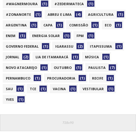
(1)
(1)
#WAGNERMOURA
#ZEDEIRMATECA
(1)
(4)
(1)
#ZONANORTE
ABREU E LIMA
AGRICULTURA
(1)
(1)
(1)
(1)
ARGENTINA
CAPA
COMISSÃO
ECO
(1)
(1)
(1)
ENEM
ENERGIA SOLAR
FPM
(1)
(2)
(1)
GOVERNO FEDERAL
IGARASSU
ITAPISSUMA
(2)
(1)
(1)
JORNAL
LIA DE ITAMARACÁ
MÚSICA
(1)
(1)
(7)
NOVO ATACAREJO
OUTUBRO
PAULISTA
(1)
(1)
(1)
PERNAMBUCO
PROCURADORIA
RECIFE
(1)
(1)
(1)
(1)
SAU
TCE
VACINA
VESTIBULAR
(1)
YVES