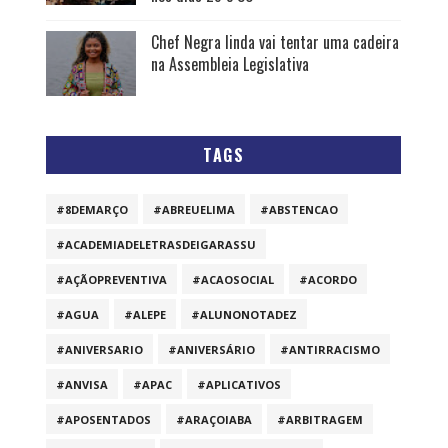
Chef Negra linda vai tentar uma cadeira
na Assembleia Legislativa
TAGS
#8DEMARÇO
#ABREUELIMA
#ABSTENCAO
#ACADEMIADELETRASDEIGARASSU
#AÇÃOPREVENTIVA
#ACAOSOCIAL
#ACORDO
#AGUA
#ALEPE
#ALUNONOTADEZ
#ANIVERSARIO
#ANIVERSÁRIO
#ANTIRRACISMO
#ANVISA
#APAC
#APLICATIVOS
#APOSENTADOS
#ARAÇOIABA
#ARBITRAGEM