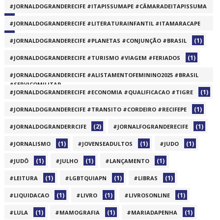
#JORNALDOGRANDERECIFE #ITAPISSUMAPE #CÂMARADEITAPISSUMA
(1)
#JORNALDOGRANDERECIFE #LITERATURAINFANTIL #ITAMARACAPE
(1)
(1)
#JORNALDOGRANDERECIFE #PLANETAS #CONJUNÇÃO #BRASIL
(1)
#JORNALDOGRANDERECIFE #TURISMO #VIAGEM #FERIADOS
#JORNALDOGRANDERECIFE #ALISTAMENTOFEMININO2025 #BRASIL
#SERVIÇOMILITAR
(1)
#JORNALDOGRANDERECIFE #ECONOMIA #QUALIFICACAO #TIGRE
(1)
(1)
#JORNALDOGRANDERECIFE #TRANSITO #CORDEIRO #RECIFEPE
(2)
(1)
#JORNALDOGRANDERRCIFE
#JORNALFOGRANDERECIFE
(1)
(1)
(1)
#JORNALISMO
#JOVENSEADULTOS
#JUDO
(1)
(1)
(1)
#JUDÔ
#JULHO
#LANÇAMENTO
(1)
(1)
(1)
#LEITURA
#LGBTQUIAPN
#LIBRAS
(1)
(1)
(1)
#LIQUIDACAO
#LIVRO
#LIVROSONLINE
(1)
(1)
(1)
#LULA
#MAMOGRAFIA
#MARIADAPENHA