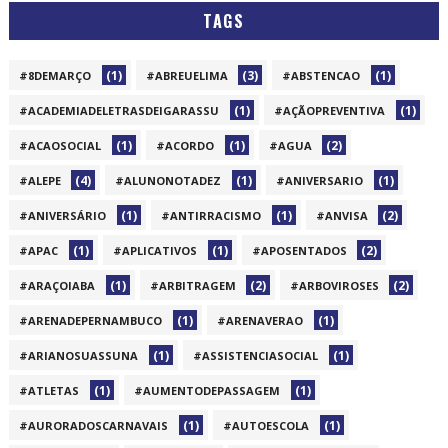
TAGS
(1)
(3)
(1)
#8DEMARÇO
#ABREUELIMA
#ABSTENCAO
(1)
(1)
#ACADEMIADELETRASDEIGARASSU
#AÇÃOPREVENTIVA
(1)
(1)
(2)
#ACAOSOCIAL
#ACORDO
#AGUA
(4)
(1)
(1)
#ALEPE
#ALUNONOTADEZ
#ANIVERSARIO
(1)
(1)
(2)
#ANIVERSÁRIO
#ANTIRRACISMO
#ANVISA
(1)
(1)
(2)
#APAC
#APLICATIVOS
#APOSENTADOS
(1)
(2)
(2)
#ARAÇOIABA
#ARBITRAGEM
#ARBOVIROSES
(1)
(1)
#ARENADEPERNAMBUCO
#ARENAVERAO
(1)
(1)
#ARIANOSUASSUNA
#ASSISTENCIASOCIAL
(1)
(1)
#ATLETAS
#AUMENTODEPASSAGEM
(1)
(1)
#AURORADOSCARNAVAIS
#AUTOESCOLA