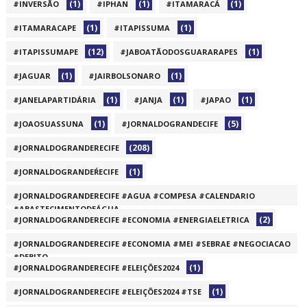
(1)
(1)
(1)
#INVERSÃO
#IPHAN
#ITAMARACÁ
(1)
(1)
#ITAMARACAPE
#ITAPISSUMA
(12)
(1)
#ITAPISSUMAPE
#JABOATÃODOSGUARARAPES
(1)
(1)
#JAGUAR
#JAIRBOLSONARO
(1)
(1)
(1)
#JANELAPARTIDÁRIA
#JANJA
#JAPAO
(1)
(5)
#JOAOSUASSUNA
#JORNALDOGRANDECIFE
(208)
#JORNALDOGRANDERECIFE
(1)
#JORNALDOGRANDEŔECIFE
#JORNALDOGRANDERECIFE #AGUA #COMPESA #CALENDARIO
#ABASTECIMENTODEÁGUA
(2)
#JORNALDOGRANDERECIFE #ECONOMIA #ENERGIAELETRICA
(1)
#JORNALDOGRANDERECIFE #ECONOMIA #MEI #SEBRAE #NEGOCIACAO
#DEBITO
(1)
#JORNALDOGRANDERECIFE #ELEIÇÕES2024
(1)
(1)
#JORNALDOGRANDERECIFE #ELEIÇÕES2024 #TSE