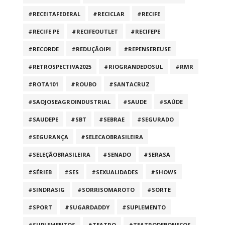
#RECEITAFEDERAL
#RECICLAR
#RECIFE
#RECIFE PE
#RECIFEOUTLET
#RECIFEPE
#RECORDE
#REDUÇÃOIPI
#REPENSEREUSE
#RETROSPECTIVA2025
#RIOGRANDEDOSUL
#RMR
#ROTA101
#ROUBO
#SANTACRUZ
#SAOJOSEAGROINDUSTRIAL
#SAUDE
#SAÚDE
#SAUDEPE
#SBT
#SEBRAE
#SEGURADO
#SEGURANÇA
#SELECAOBRASILEIRA
#SELEÇÃOBRASILEIRA
#SENADO
#SERASA
#SÉRIEB
#SES
#SEXUALIDADES
#SHOWS
#SINDRASIG
#SORRISOMAROTO
#SORTE
#SPORT
#SUGARDADDY
#SUPLEMENTO
#SUPLEMENTOS
#TEATRO
#TEATRODEBONECOS