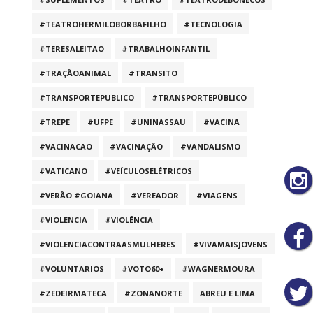
#TEATROHERMILOBORBAFILHO
#TECNOLOGIA
#TERESALEITAO
#TRABALHOINFANTIL
#TRAÇÃOANIMAL
#TRANSITO
#TRANSPORTEPUBLICO
#TRANSPORTEPÚBLICO
#TREPE
#UFPE
#UNINASSAU
#VACINA
#VACINACAO
#VACINAÇÃO
#VANDALISMO
#VATICANO
#VEÍCULOSELÉTRICOS
#VERÃO #GOIANA
#VEREADOR
#VIAGENS
#VIOLENCIA
#VIOLÊNCIA
#VIOLENCIACONTRAASMULHERES
#VIVAMAISJOVENS
#VOLUNTARIOS
#VOTO60+
#WAGNERMOURA
#ZEDEIRMATECA
#ZONANORTE
ABREU E LIMA