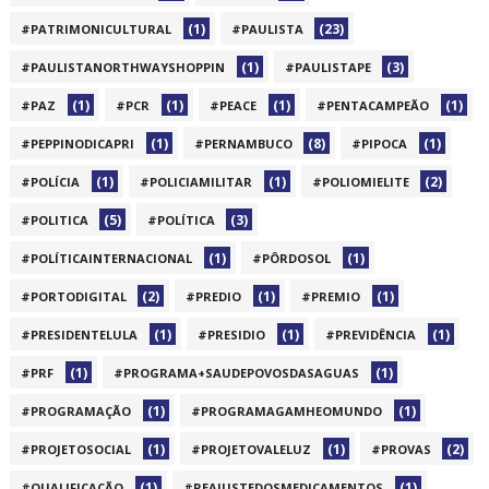
(1)
(23)
#PATRIMONICULTURAL
#PAULISTA
(1)
(3)
#PAULISTANORTHWAYSHOPPIN
#PAULISTAPE
(1)
(1)
(1)
(1)
#PAZ
#PCR
#PEACE
#PENTACAMPEÃO
(1)
(8)
(1)
#PEPPINODICAPRI
#PERNAMBUCO
#PIPOCA
(1)
(1)
(2)
#POLÍCIA
#POLICIAMILITAR
#POLIOMIELITE
(5)
(3)
#POLITICA
#POLÍTICA
(1)
(1)
#POLÍTICAINTERNACIONAL
#PÔRDOSOL
(2)
(1)
(1)
#PORTODIGITAL
#PREDIO
#PREMIO
(1)
(1)
(1)
#PRESIDENTELULA
#PRESIDIO
#PREVIDÊNCIA
(1)
(1)
#PRF
#PROGRAMA+SAUDEPOVOSDASAGUAS
(1)
(1)
#PROGRAMAÇÃO
#PROGRAMAGAMHEOMUNDO
(1)
(1)
(2)
#PROJETOSOCIAL
#PROJETOVALELUZ
#PROVAS
(1)
(1)
#QUALIFICAÇÃO
#REAJUSTEDOSMEDICAMENTOS