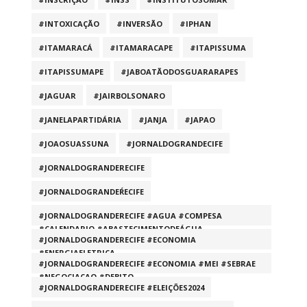
#INTOXICAÇÃO
#INVERSÃO
#IPHAN
#ITAMARACÁ
#ITAMARACAPE
#ITAPISSUMA
#ITAPISSUMAPE
#JABOATÃODOSGUARARAPES
#JAGUAR
#JAIRBOLSONARO
#JANELAPARTIDÁRIA
#JANJA
#JAPAO
#JOAOSUASSUNA
#JORNALDOGRANDECIFE
#JORNALDOGRANDERECIFE
#JORNALDOGRANDEŔECIFE
#JORNALDOGRANDERECIFE #AGUA #COMPESA
#CALENDARIO #ABASTECIMENTODEÁGUA
#JORNALDOGRANDERECIFE #ECONOMIA
#ENERGIAELETRICA
#JORNALDOGRANDERECIFE #ECONOMIA #MEI #SEBRAE
#NEGOCIACAO #DEBITO
#JORNALDOGRANDERECIFE #ELEIÇÕES2024