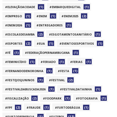
(1)
(1)
#ELEVAÇÃOACIDADE
#EMBARQUEDIGITAL
(1)
(1)
(2)
#EMPREGO
#ENEM
#ENEM2025
(1)
(1)
#ENEM2026
#ENTREGADORES
(2)
(1)
#ESCOLASDESAMBA
#ESGOTAMENTOSANITÁRIO
(2)
(1)
(1)
#ESPORTES
#EUA
#EVENTOSESPORTIVOS
(1)
(1)
#FÉ
#FEDERAÇÃOPERNAMBUCANA
(1)
(1)
(1)
#FEMINICÍDIO
#FERIADO
#FERIAS
(1)
(1)
#FERNANDODENORONHA
#FESTA
(1)
(2)
#FESTEJOSJUNINOS
#FESTIVAL
(1)
(1)
#FESTIVALDABUSCADA2026
#FESTIVALDATAINHA
(2)
(1)
(1)
#FISCALIZAÇÃO
#FOODPARK
#FOTOGRAFIA
(2)
(1)
(1)
#FPF
#FRAUDE
#FURTODEÁGUA
(1)
(13)
#FURTODEENERGIA
#FUTEBOL