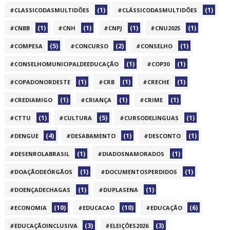
(1)
(1)
#CLASSICODASMULTIDÕES
#CLÁSSICODASMULTIDÕES
(1)
(1)
(1)
(1)
#CNBB
#CNH
#CNPJ
#CNU2025
(5)
(2)
(1)
#COMPESA
#CONCURSO
#CONSELHO
(1)
(1)
#CONSELHOMUNICIPALDEEDUCAÇÃO
#COP30
(1)
(1)
(1)
#COPADONORDESTE
#CRB
#CRECHE
(1)
(1)
(1)
#CREDIAMIGO
#CRIANÇA
#CRIME
(1)
(5)
(1)
#CTTU
#CULTURA
#CURSODELINGUAS
(4)
(1)
(1)
#DENGUE
#DESABAMENTO
#DESCONTO
(1)
(1)
#DESENROLABRASIL
#DIADOSNAMORADOS
(1)
(1)
#DOAÇÃODEÓRGÃOS
#DOCUMENTOSPERDIDOS
(1)
(1)
#DOENÇADECHAGAS
#DUPLASENA
(10)
(10)
(6)
#ECONOMIA
#EDUCACAO
#EDUCAÇÃO
(3)
(3)
#EDUCAÇÃOINCLUSIVA
#ELEIÇÕES2026