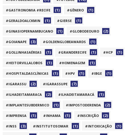
(1)
(1)
#GASTRONOMIA #RECIFE
#GÊNERO
(1)
(1)
#GERALDOALCKMIN
#GIERSE
(1)
(2)
#GINASIOPERNAMBUCANO
#GLOBODEOURO
(3)
(1)
#GOIANAPE
#GOLDENGLOBEAWARDS
(1)
(1)
(1)
#GOLLINHASAÉREAS
#GRANDERECIFE
#HCP
(1)
(1)
#HEITORVILLALOBOS
#HOMENAGEM
(1)
(1)
(1)
#HOSPITALDASCLÍNICAS
#HPV
#IBGE
(2)
(7)
#IGARASSU
#IGARASSUPE
(2)
(1)
#ILHADEITAMARACA
#ILHADEITAMARACÁ
(1)
(2)
#IMPLANTESUBDERMICO
#IMPOSTODERENDA
(1)
(1)
(2)
#IMPRENSA
#INHAMA
#INSCRIÇÃO
(3)
(1)
(1)
#INSS
#INSTITUTOSOMAR
#INTOXICAÇÃO