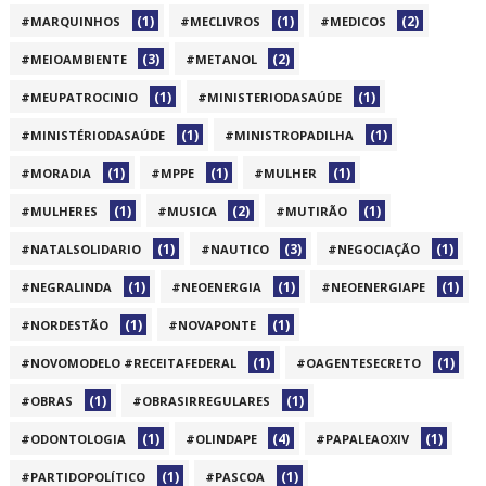
(1)
(1)
(2)
#MARQUINHOS
#MECLIVROS
#MEDICOS
(3)
(2)
#MEIOAMBIENTE
#METANOL
(1)
(1)
#MEUPATROCINIO
#MINISTERIODASAÚDE
(1)
(1)
#MINISTÉRIODASAÚDE
#MINISTROPADILHA
(1)
(1)
(1)
#MORADIA
#MPPE
#MULHER
(1)
(2)
(1)
#MULHERES
#MUSICA
#MUTIRÃO
(1)
(3)
(1)
#NATALSOLIDARIO
#NAUTICO
#NEGOCIAÇÃO
(1)
(1)
(1)
#NEGRALINDA
#NEOENERGIA
#NEOENERGIAPE
(1)
(1)
#NORDESTÃO
#NOVAPONTE
(1)
(1)
#NOVOMODELO #RECEITAFEDERAL
#OAGENTESECRETO
(1)
(1)
#OBRAS
#OBRASIRREGULARES
(1)
(4)
(1)
#ODONTOLOGIA
#OLINDAPE
#PAPALEAOXIV
(1)
(1)
#PARTIDOPOLÍTICO
#PASCOA