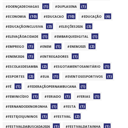
(1)
(1)
#DOENÇADECHAGAS
#DUPLASENA
(10)
(10)
(6)
#ECONOMIA
#EDUCACAO
#EDUCAÇÃO
(3)
(3)
#EDUCAÇÃOINCLUSIVA
#ELEIÇÕES2026
(1)
(1)
#ELEVAÇÃOACIDADE
#EMBARQUEDIGITAL
(1)
(1)
(2)
#EMPREGO
#ENEM
#ENEM2025
(1)
(1)
#ENEM2026
#ENTREGADORES
(2)
(1)
#ESCOLASDESAMBA
#ESGOTAMENTOSANITÁRIO
(2)
(1)
(1)
#ESPORTES
#EUA
#EVENTOSESPORTIVOS
(1)
(1)
#FÉ
#FEDERAÇÃOPERNAMBUCANA
(1)
(1)
(1)
#FEMINICÍDIO
#FERIADO
#FERIAS
(1)
(1)
#FERNANDODENORONHA
#FESTA
(1)
(2)
#FESTEJOSJUNINOS
#FESTIVAL
(1)
(1)
#FESTIVALDABUSCADA2026
#FESTIVALDATAINHA