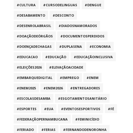
#CULTURA
#CURSODELINGUAS
#DENGUE
#DESABAMENTO
#DESCONTO
#DESENROLABRASIL
#DIADOSNAMORADOS
#DOAÇÃODEÓRGÃOS
#DOCUMENTOSPERDIDOS
#DOENÇADECHAGAS
#DUPLASENA
#ECONOMIA
#EDUCACAO
#EDUCAÇÃO
#EDUCAÇÃOINCLUSIVA
#ELEIÇÕES2026
#ELEVAÇÃOACIDADE
#EMBARQUEDIGITAL
#EMPREGO
#ENEM
#ENEM2025
#ENEM2026
#ENTREGADORES
#ESCOLASDESAMBA
#ESGOTAMENTOSANITÁRIO
#ESPORTES
#EUA
#EVENTOSESPORTIVOS
#FÉ
#FEDERAÇÃOPERNAMBUCANA
#FEMINICÍDIO
#FERIADO
#FERIAS
#FERNANDODENORONHA