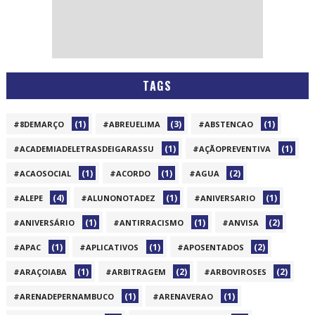
TAGS
(1)
(3)
(1)
#8DEMARÇO
#ABREUELIMA
#ABSTENCAO
(1)
(1)
#ACADEMIADELETRASDEIGARASSU
#AÇÃOPREVENTIVA
(1)
(1)
(2)
#ACAOSOCIAL
#ACORDO
#AGUA
(4)
(1)
(1)
#ALEPE
#ALUNONOTADEZ
#ANIVERSARIO
(1)
(1)
(2)
#ANIVERSÁRIO
#ANTIRRACISMO
#ANVISA
(1)
(1)
(2)
#APAC
#APLICATIVOS
#APOSENTADOS
(1)
(2)
(2)
#ARAÇOIABA
#ARBITRAGEM
#ARBOVIROSES
(1)
(1)
#ARENADEPERNAMBUCO
#ARENAVERAO