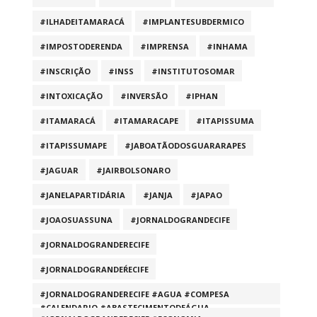
#ILHADEITAMARACÁ
#IMPLANTESUBDERMICO
#IMPOSTODERENDA
#IMPRENSA
#INHAMA
#INSCRIÇÃO
#INSS
#INSTITUTOSOMAR
#INTOXICAÇÃO
#INVERSÃO
#IPHAN
#ITAMARACÁ
#ITAMARACAPE
#ITAPISSUMA
#ITAPISSUMAPE
#JABOATÃODOSGUARARAPES
#JAGUAR
#JAIRBOLSONARO
#JANELAPARTIDÁRIA
#JANJA
#JAPAO
#JOAOSUASSUNA
#JORNALDOGRANDECIFE
#JORNALDOGRANDERECIFE
#JORNALDOGRANDEŔECIFE
#JORNALDOGRANDERECIFE #AGUA #COMPESA
#CALENDARIO #ABASTECIMENTODEÁGUA