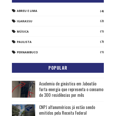
ABREU E LIMA
(4)
(2)
IGARASSU
(1)
MÚSICA
(7)
PAULISTA
(1)
PERNAMBUCO
POPULAR
Academia de ginástica em Jaboatão
furta energia que representa o consumo
de 300 residências por mês
CNPJ alfanuméricos já estão sendo
emitidos pela Receita Federal