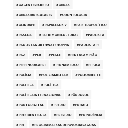
#OAGENTESECRETO
#OBRAS
#OBRASIRREGULARES
#ODONTOLOGIA
#OLINDAPE
#PAPALEAOXIV
#PARTIDOPOLÍTICO
#PASCOA
#PATRIMONICULTURAL
#PAULISTA
#PAULISTANORTHWAYSHOPPIN
#PAULISTAPE
#PAZ
#PCR
#PEACE
#PENTACAMPEÃO
#PEPPINODICAPRI
#PERNAMBUCO
#PIPOCA
#POLÍCIA
#POLICIAMILITAR
#POLIOMIELITE
#POLITICA
#POLÍTICA
#POLÍTICAINTERNACIONAL
#PÔRDOSOL
#PORTODIGITAL
#PREDIO
#PREMIO
#PRESIDENTELULA
#PRESIDIO
#PREVIDÊNCIA
#PRF
#PROGRAMA+SAUDEPOVOSDASAGUAS