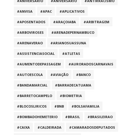
#ANIVERSARIO
#ANIVERSÁRIO
#ANTIRRACISMO
#ANVISA
#APAC
#APLICATIVOS
#APOSENTADOS
#ARAÇOIABA
#ARBITRAGEM
#ARBOVIROSES
#ARENADEPERNAMBUCO
#ARENAVERAO
#ARIANOSUASSUNA
#ASSISTENCIASOCIAL
#ATLETAS
#AUMENTODEPASSAGEM
#AURORADOSCARNAVAIS
#AUTOESCOLA
#AVIAÇÃO
#BANCO
#BANDAMARCIAL
#BARRADECATUAMA
#BARRETOCAMPELO
#BIOMETRIA
#BLOCOSLIRICOS
#BNB
#BOLSAFAMILIA
#BOMBADOHEMETERIO
#BRASIL
#BRASILEIRAO
#CAIXA
#CALDEIRADA
#CAMARADOSDEPUTADOS