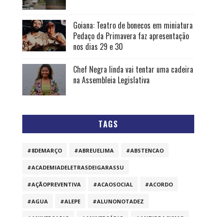
Goiana: Teatro de bonecos em miniatura
Pedaço da Primavera faz apresentação
nos dias 29 e 30
Chef Negra linda vai tentar uma cadeira
na Assembleia Legislativa
TAGS
#8DEMARÇO
#ABREUELIMA
#ABSTENCAO
#ACADEMIADELETRASDEIGARASSU
#AÇÃOPREVENTIVA
#ACAOSOCIAL
#ACORDO
#AGUA
#ALEPE
#ALUNONOTADEZ