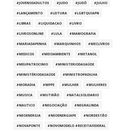
#JOVENSEADULTOS
#JUDO
#JUDÔ
#JULHO
#LANÇAMENTO
#LEITURA
#LGBTQUIAPN
#LIBRAS
#LIQUIDACAO
#LIVRO
#LIVROSONLINE
#LULA
#MAMOGRAFIA
#MARIADAPENHA
#MARQUINHOS
#MECLIVROS
#MEDICOS
#MEIOAMBIENTE
#METANOL
#MEUPATROCINIO
#MINISTERIODASAÚDE
#MINISTÉRIODASAÚDE
#MINISTROPADILHA
#MORADIA
#MPPE
#MULHER
#MULHERES
#MUSICA
#MUTIRÃO
#NATALSOLIDARIO
#NAUTICO
#NEGOCIAÇÃO
#NEGRALINDA
#NEOENERGIA
#NEOENERGIAPE
#NORDESTÃO
#NOVAPONTE
#NOVOMODELO #RECEITAFEDERAL