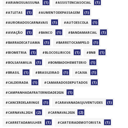
(1)
(1)
#ARIANOSUASSUNA
#ASSISTENCIASOCIAL
(1)
(1)
#ATLETAS
#AUMENTODEPASSAGEM
(1)
(1)
#AURORADOSCARNAVAIS
#AUTOESCOLA
(1)
(1)
(1)
#AVIAÇÃO
#BANCO
#BANDAMARCIAL
(1)
(1)
#BARRADECATUAMA
#BARRETOCAMPELO
(1)
(1)
(1)
#BIOMETRIA
#BLOCOSLIRICOS
#BNB
(1)
(1)
#BOLSAFAMILIA
#BOMBADOHEMETERIO
(1)
(1)
(1)
#BRASIL
#BRASILEIRAO
#CAIXA
(1)
(1)
#CALDEIRADA
#CAMARADOSDEPUTADOS
(1)
#CAMPANHADAFRATERNIDADE2026
(1)
(1)
#CANCERDELARINGE
#CARAVANADASJUVENTUDES
(2)
(2)
#CARNAVAL2024
#CARNAVAL2026
(1)
(1)
#CARRETADAMULHER
#CARTEIRADEMOTORISTA