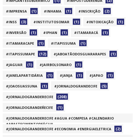
(1)
(2)
#IMPLANTESUBDERMICO
#IMPOSTODERENDA
(1)
(1)
(2)
#IMPRENSA
#INHAMA
#INSCRIÇÃO
(3)
(1)
(1)
#INSS
#INSTITUTOSOMAR
#INTOXICAÇÃO
(1)
(1)
(1)
#INVERSÃO
#IPHAN
#ITAMARACÁ
(1)
(1)
#ITAMARACAPE
#ITAPISSUMA
(12)
(1)
#ITAPISSUMAPE
#JABOATÃODOSGUARARAPES
(1)
(1)
#JAGUAR
#JAIRBOLSONARO
(1)
(1)
(1)
#JANELAPARTIDÁRIA
#JANJA
#JAPAO
(1)
(5)
#JOAOSUASSUNA
#JORNALDOGRANDECIFE
(208)
#JORNALDOGRANDERECIFE
(1)
#JORNALDOGRANDEŔECIFE
#JORNALDOGRANDERECIFE #AGUA #COMPESA #CALENDARIO
#ABASTECIMENTODEÁGUA
(2)
#JORNALDOGRANDERECIFE #ECONOMIA #ENERGIAELETRICA
(1)