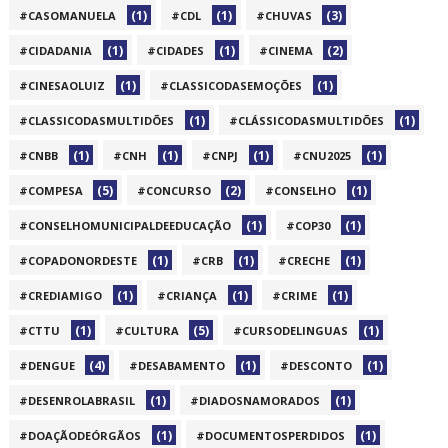
(1)
(1)
(3)
#CASOMANUELA
#CDL
#CHUVAS
(1)
(1)
(2)
#CIDADANIA
#CIDADES
#CINEMA
(1)
(1)
#CINESAOLUIZ
#CLASSICODASEMOÇÕES
(1)
(1)
#CLASSICODASMULTIDÕES
#CLÁSSICODASMULTIDÕES
(1)
(1)
(1)
(1)
#CNBB
#CNH
#CNPJ
#CNU2025
(5)
(2)
(1)
#COMPESA
#CONCURSO
#CONSELHO
(1)
(1)
#CONSELHOMUNICIPALDEEDUCAÇÃO
#COP30
(1)
(1)
(1)
#COPADONORDESTE
#CRB
#CRECHE
(1)
(1)
(1)
#CREDIAMIGO
#CRIANÇA
#CRIME
(1)
(5)
(1)
#CTTU
#CULTURA
#CURSODELINGUAS
(4)
(1)
(1)
#DENGUE
#DESABAMENTO
#DESCONTO
(1)
(1)
#DESENROLABRASIL
#DIADOSNAMORADOS
(1)
(1)
#DOAÇÃODEÓRGÃOS
#DOCUMENTOSPERDIDOS