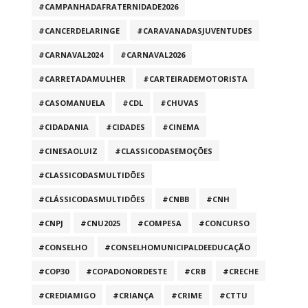
#CAMPANHADAFRATERNIDADE2026
#CANCERDELARINGE
#CARAVANADASJUVENTUDES
#CARNAVAL2024
#CARNAVAL2026
#CARRETADAMULHER
#CARTEIRADEMOTORISTA
#CASOMANUELA
#CDL
#CHUVAS
#CIDADANIA
#CIDADES
#CINEMA
#CINESAOLUIZ
#CLASSICODASEMOÇÕES
#CLASSICODASMULTIDÕES
#CLÁSSICODASMULTIDÕES
#CNBB
#CNH
#CNPJ
#CNU2025
#COMPESA
#CONCURSO
#CONSELHO
#CONSELHOMUNICIPALDEEDUCAÇÃO
#COP30
#COPADONORDESTE
#CRB
#CRECHE
#CREDIAMIGO
#CRIANÇA
#CRIME
#CTTU