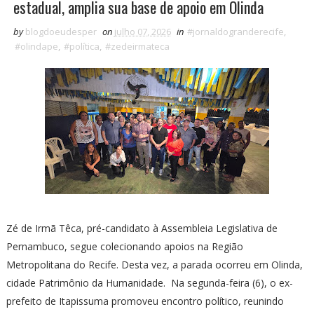
estadual, amplia sua base de apoio em Olinda
by
blogdoeudesper
on
julho 07, 2026
in
#jornaldogranderecife
,
#olindape
,
#política
,
#zedeirmateca
Zé de Irmã Têca, pré-candidato à Assembleia Legislativa de
Pernambuco, segue colecionando apoios na Região
Metropolitana do Recife. Desta vez, a parada ocorreu em Olinda,
cidade Patrimônio da Humanidade. Na segunda-feira (6), o ex-
prefeito de Itapissuma promoveu encontro político, reunindo