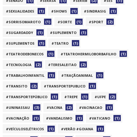
(1)
(1)
(2)
(1)
#SENADO
#SERASA
#SÉRIEB
#SES
(1)
(1)
(1)
#SEXUALIDADES
#SHOWS
#SINDRASIG
(1)
(1)
(2)
#SORRISOMAROTO
#SORTE
#SPORT
(1)
(1)
#SUGARDADDY
#SUPLEMENTO
(1)
(1)
#SUPLEMENTOS
#TEATRO
(1)
(1)
#TEATRODEBONECOS
#TEATROHERMILOBORBAFILHO
(2)
(2)
#TECNOLOGIA
#TERESALEITAO
(1)
(1)
#TRABALHOINFANTIL
#TRAÇÃOANIMAL
(2)
(1)
#TRANSITO
#TRANSPORTEPUBLICO
(1)
(1)
(2)
#TRANSPORTEPÚBLICO
#TREPE
#UFPE
(3)
(2)
(1)
#UNINASSAU
#VACINA
#VACINACAO
(1)
(1)
(1)
#VACINAÇÃO
#VANDALISMO
#VATICANO
(1)
(1)
#VEÍCULOSELÉTRICOS
#VERÃO #GOIANA