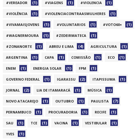
(1)
(1)
(1)
#VEREADOR
#VIAGENS
#VIOLENCIA
(1)
(1)
#VIOLÊNCIA
#VIOLENCIACONTRAASMULHERES
(1)
(1)
(1)
#VIVAMAISJOVENS
#VOLUNTARIOS
#VOTO60+
(1)
(1)
#WAGNERMOURA
#ZEDEIRMATECA
(1)
(4)
(1)
#ZONANORTE
ABREU E LIMA
AGRICULTURA
(1)
(1)
(1)
(1)
ARGENTINA
CAPA
COMISSÃO
ECO
(1)
(1)
(1)
ENEM
ENERGIA SOLAR
FPM
(1)
(2)
(1)
GOVERNO FEDERAL
IGARASSU
ITAPISSUMA
(2)
(1)
(1)
JORNAL
LIA DE ITAMARACÁ
MÚSICA
(1)
(1)
(7)
NOVO ATACAREJO
OUTUBRO
PAULISTA
(1)
(1)
(1)
PERNAMBUCO
PROCURADORIA
RECIFE
(1)
(1)
(1)
(1)
SAU
TCE
VACINA
VESTIBULAR
(1)
YVES