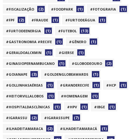
(2)
(1)
(1)
#FISCALIZAÇÃO
#FOODPARK
#FOTOGRAFIA
(2)
(1)
(1)
#FPF
#FRAUDE
#FURTODEÁGUA
(1)
(13)
#FURTODEENERGIA
#FUTEBOL
(1)
(1)
#GASTRONOMIA #RECIFE
#GÊNERO
(1)
(1)
#GERALDOALCKMIN
#GIERSE
(1)
(2)
#GINASIOPERNAMBUCANO
#GLOBODEOURO
(3)
(1)
#GOIANAPE
#GOLDENGLOBEAWARDS
(1)
(1)
(1)
#GOLLINHASAÉREAS
#GRANDERECIFE
#HCP
(1)
(1)
#HEITORVILLALOBOS
#HOMENAGEM
(1)
(1)
(1)
#HOSPITALDASCLÍNICAS
#HPV
#IBGE
(2)
(7)
#IGARASSU
#IGARASSUPE
(2)
(1)
#ILHADEITAMARACA
#ILHADEITAMARACÁ