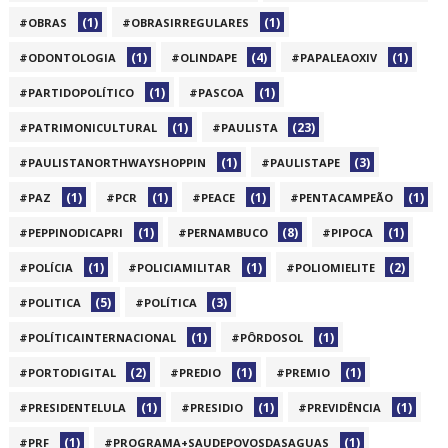
(1)
(1)
#OBRAS
#OBRASIRREGULARES
(1)
(4)
(1)
#ODONTOLOGIA
#OLINDAPE
#PAPALEAOXIV
(1)
(1)
#PARTIDOPOLÍTICO
#PASCOA
(1)
(23)
#PATRIMONICULTURAL
#PAULISTA
(1)
(3)
#PAULISTANORTHWAYSHOPPIN
#PAULISTAPE
(1)
(1)
(1)
(1)
#PAZ
#PCR
#PEACE
#PENTACAMPEÃO
(1)
(8)
(1)
#PEPPINODICAPRI
#PERNAMBUCO
#PIPOCA
(1)
(1)
(2)
#POLÍCIA
#POLICIAMILITAR
#POLIOMIELITE
(5)
(3)
#POLITICA
#POLÍTICA
(1)
(1)
#POLÍTICAINTERNACIONAL
#PÔRDOSOL
(2)
(1)
(1)
#PORTODIGITAL
#PREDIO
#PREMIO
(1)
(1)
(1)
#PRESIDENTELULA
#PRESIDIO
#PREVIDÊNCIA
(1)
(1)
#PRF
#PROGRAMA+SAUDEPOVOSDASAGUAS