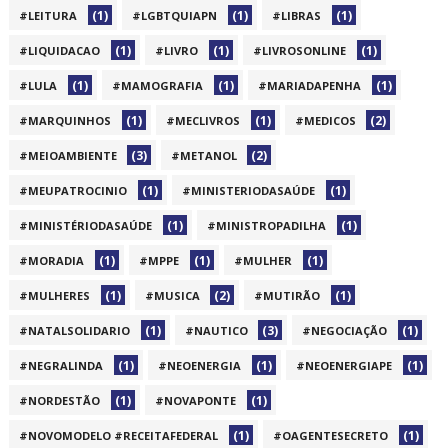
(1)
(1)
(1)
#LEITURA
#LGBTQUIAPN
#LIBRAS
(1)
(1)
(1)
#LIQUIDACAO
#LIVRO
#LIVROSONLINE
(1)
(1)
(1)
#LULA
#MAMOGRAFIA
#MARIADAPENHA
(1)
(1)
(2)
#MARQUINHOS
#MECLIVROS
#MEDICOS
(3)
(2)
#MEIOAMBIENTE
#METANOL
(1)
(1)
#MEUPATROCINIO
#MINISTERIODASAÚDE
(1)
(1)
#MINISTÉRIODASAÚDE
#MINISTROPADILHA
(1)
(1)
(1)
#MORADIA
#MPPE
#MULHER
(1)
(2)
(1)
#MULHERES
#MUSICA
#MUTIRÃO
(1)
(3)
(1)
#NATALSOLIDARIO
#NAUTICO
#NEGOCIAÇÃO
(1)
(1)
(1)
#NEGRALINDA
#NEOENERGIA
#NEOENERGIAPE
(1)
(1)
#NORDESTÃO
#NOVAPONTE
(1)
(1)
#NOVOMODELO #RECEITAFEDERAL
#OAGENTESECRETO