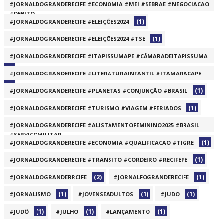
#JORNALDOGRANDERECIFE #ECONOMIA #MEI #SEBRAE #NEGOCIACAO
#DEBITO
(1)
#JORNALDOGRANDERECIFE #ELEIÇÕES2024
(1)
(1)
#JORNALDOGRANDERECIFE #ELEIÇÕES2024 #TSE
#JORNALDOGRANDERECIFE #ITAPISSUMAPE #CÂMARADEITAPISSUMA
(1)
#JORNALDOGRANDERECIFE #LITERATURAINFANTIL #ITAMARACAPE
(1)
(1)
#JORNALDOGRANDERECIFE #PLANETAS #CONJUNÇÃO #BRASIL
(1)
#JORNALDOGRANDERECIFE #TURISMO #VIAGEM #FERIADOS
#JORNALDOGRANDERECIFE #ALISTAMENTOFEMININO2025 #BRASIL
#SERVIÇOMILITAR
(1)
#JORNALDOGRANDERECIFE #ECONOMIA #QUALIFICACAO #TIGRE
(1)
(1)
#JORNALDOGRANDERECIFE #TRANSITO #CORDEIRO #RECIFEPE
(2)
(1)
#JORNALDOGRANDERRCIFE
#JORNALFOGRANDERECIFE
(1)
(1)
(1)
#JORNALISMO
#JOVENSEADULTOS
#JUDO
(1)
(1)
(1)
#JUDÔ
#JULHO
#LANÇAMENTO