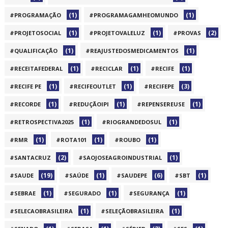
(1)
(1)
#PROGRAMAÇÃO
#PROGRAMAGAMHEOMUNDO
(1)
(1)
(2)
#PROJETOSOCIAL
#PROJETOVALELUZ
#PROVAS
(1)
(1)
#QUALIFICAÇÃO
#REAJUSTEDOSMEDICAMENTOS
(1)
(1)
(1)
#RECEITAFEDERAL
#RECICLAR
#RECIFE
(1)
(1)
(3)
#RECIFE PE
#RECIFEOUTLET
#RECIFEPE
(1)
(1)
(1)
#RECORDE
#REDUÇÃOIPI
#REPENSEREUSE
(1)
(1)
#RETROSPECTIVA2025
#RIOGRANDEDOSUL
(1)
(1)
(1)
#RMR
#ROTA101
#ROUBO
(2)
(1)
#SANTACRUZ
#SAOJOSEAGROINDUSTRIAL
(19)
(1)
(6)
(1)
#SAUDE
#SAÚDE
#SAUDEPE
#SBT
(1)
(1)
(1)
#SEBRAE
#SEGURADO
#SEGURANÇA
(1)
(1)
#SELECAOBRASILEIRA
#SELEÇÃOBRASILEIRA