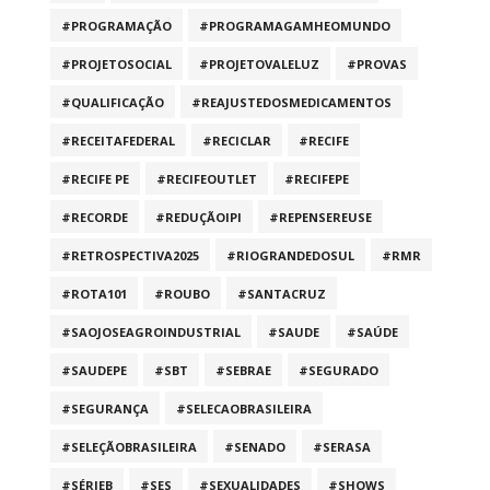
#PROGRAMAÇÃO
#PROGRAMAGAMHEOMUNDO
#PROJETOSOCIAL
#PROJETOVALELUZ
#PROVAS
#QUALIFICAÇÃO
#REAJUSTEDOSMEDICAMENTOS
#RECEITAFEDERAL
#RECICLAR
#RECIFE
#RECIFE PE
#RECIFEOUTLET
#RECIFEPE
#RECORDE
#REDUÇÃOIPI
#REPENSEREUSE
#RETROSPECTIVA2025
#RIOGRANDEDOSUL
#RMR
#ROTA101
#ROUBO
#SANTACRUZ
#SAOJOSEAGROINDUSTRIAL
#SAUDE
#SAÚDE
#SAUDEPE
#SBT
#SEBRAE
#SEGURADO
#SEGURANÇA
#SELECAOBRASILEIRA
#SELEÇÃOBRASILEIRA
#SENADO
#SERASA
#SÉRIEB
#SES
#SEXUALIDADES
#SHOWS