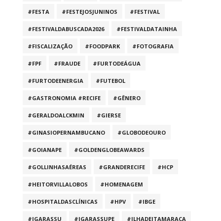
#FESTA
#FESTEJOSJUNINOS
#FESTIVAL
#FESTIVALDABUSCADA2026
#FESTIVALDATAINHA
#FISCALIZAÇÃO
#FOODPARK
#FOTOGRAFIA
#FPF
#FRAUDE
#FURTODEÁGUA
#FURTODEENERGIA
#FUTEBOL
#GASTRONOMIA #RECIFE
#GÊNERO
#GERALDOALCKMIN
#GIERSE
#GINASIOPERNAMBUCANO
#GLOBODEOURO
#GOIANAPE
#GOLDENGLOBEAWARDS
#GOLLINHASAÉREAS
#GRANDERECIFE
#HCP
#HEITORVILLALOBOS
#HOMENAGEM
#HOSPITALDASCLÍNICAS
#HPV
#IBGE
#IGARASSU
#IGARASSUPE
#ILHADEITAMARACA