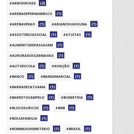
(2)
#ARBOVIROSES
(1)
#ARENADEPERNAMBUCO
(1)
(1)
#ARENAVERAO
#ARIANOSUASSUNA
(1)
(1)
#ASSISTENCIASOCIAL
#ATLETAS
(1)
#AUMENTODEPASSAGEM
(1)
#AURORADOSCARNAVAIS
(1)
(1)
#AUTOESCOLA
#AVIAÇÃO
(1)
(1)
#BANCO
#BANDAMARCIAL
(1)
#BARRADECATUAMA
(1)
(1)
#BARRETOCAMPELO
#BIOMETRIA
(1)
(1)
#BLOCOSLIRICOS
#BNB
(1)
#BOLSAFAMILIA
(1)
(1)
#BOMBADOHEMETERIO
#BRASIL