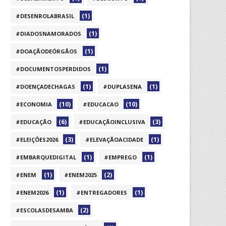
(1)
#DESENROLABRASIL
(1)
#DIADOSNAMORADOS
(1)
#DOAÇÃODEÓRGÃOS
(1)
#DOCUMENTOSPERDIDOS
(1)
(1)
#DOENÇADECHAGAS
#DUPLASENA
(10)
(10)
#ECONOMIA
#EDUCACAO
(6)
(3)
#EDUCAÇÃO
#EDUCAÇÃOINCLUSIVA
(3)
(1)
#ELEIÇÕES2026
#ELEVAÇÃOACIDADE
(1)
(1)
#EMBARQUEDIGITAL
#EMPREGO
(1)
(2)
#ENEM
#ENEM2025
(1)
(1)
#ENEM2026
#ENTREGADORES
(2)
#ESCOLASDESAMBA