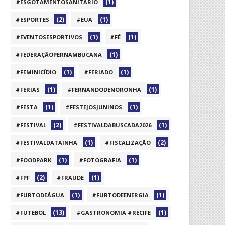
(1)
#ESGOTAMENTOSANITÁRIO
(2)
(1)
#ESPORTES
#EUA
(1)
(1)
#EVENTOSESPORTIVOS
#FÉ
(1)
#FEDERAÇÃOPERNAMBUCANA
(1)
(1)
#FEMINICÍDIO
#FERIADO
(1)
(1)
#FERIAS
#FERNANDODENORONHA
(1)
(1)
#FESTA
#FESTEJOSJUNINOS
(2)
(1)
#FESTIVAL
#FESTIVALDABUSCADA2026
(1)
(2)
#FESTIVALDATAINHA
#FISCALIZAÇÃO
(1)
(1)
#FOODPARK
#FOTOGRAFIA
(2)
(1)
#FPF
#FRAUDE
(1)
(1)
#FURTODEÁGUA
#FURTODEENERGIA
(13)
(1)
#FUTEBOL
#GASTRONOMIA #RECIFE