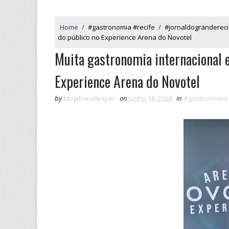
Home
/
#gastronomia #recife
/
#jornaldograndereci
do público no Experience Arena do Novotel
Muita gastronomia internacional e
Experience Arena do Novotel
by
blogdoeudesper
on
junho 18, 2026
in
#gastronomia 