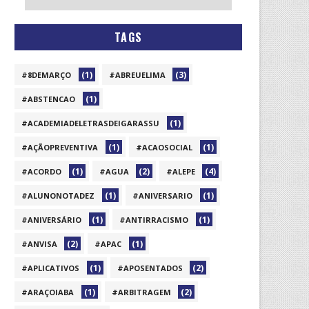
TAGS
(1)
(3)
#8DEMARÇO
#ABREUELIMA
(1)
#ABSTENCAO
(1)
#ACADEMIADELETRASDEIGARASSU
(1)
(1)
#AÇÃOPREVENTIVA
#ACAOSOCIAL
(1)
(2)
(4)
#ACORDO
#AGUA
#ALEPE
(1)
(1)
#ALUNONOTADEZ
#ANIVERSARIO
(1)
(1)
#ANIVERSÁRIO
#ANTIRRACISMO
(2)
(1)
#ANVISA
#APAC
(1)
(2)
#APLICATIVOS
#APOSENTADOS
(1)
(2)
#ARAÇOIABA
#ARBITRAGEM