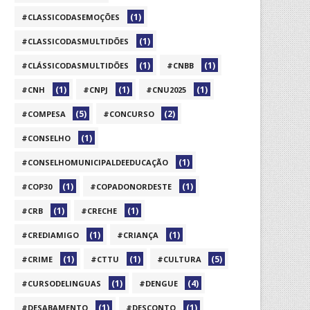
(1)
#CLASSICODASEMOÇÕES
(1)
#CLASSICODASMULTIDÕES
(1)
(1)
#CLÁSSICODASMULTIDÕES
#CNBB
(1)
(1)
(1)
#CNH
#CNPJ
#CNU2025
(5)
(2)
#COMPESA
#CONCURSO
(1)
#CONSELHO
(1)
#CONSELHOMUNICIPALDEEDUCAÇÃO
(1)
(1)
#COP30
#COPADONORDESTE
(1)
(1)
#CRB
#CRECHE
(1)
(1)
#CREDIAMIGO
#CRIANÇA
(1)
(1)
(5)
#CRIME
#CTTU
#CULTURA
(1)
(4)
#CURSODELINGUAS
#DENGUE
(1)
(1)
#DESABAMENTO
#DESCONTO