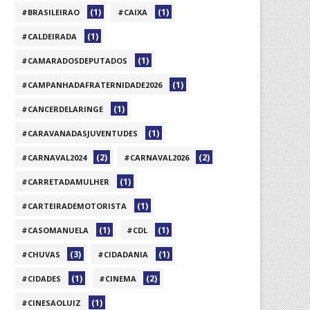
(1)
(1)
#BRASILEIRAO
#CAIXA
(1)
#CALDEIRADA
(1)
#CAMARADOSDEPUTADOS
(1)
#CAMPANHADAFRATERNIDADE2026
(1)
#CANCERDELARINGE
(1)
#CARAVANADASJUVENTUDES
(2)
(2)
#CARNAVAL2024
#CARNAVAL2026
(1)
#CARRETADAMULHER
(1)
#CARTEIRADEMOTORISTA
(1)
(1)
#CASOMANUELA
#CDL
(3)
(1)
#CHUVAS
#CIDADANIA
(1)
(2)
#CIDADES
#CINEMA
(1)
#CINESAOLUIZ