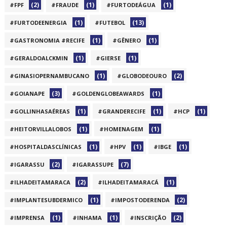
(2)
(1)
(1)
#FPF
#FRAUDE
#FURTODEÁGUA
(1)
(13)
#FURTODEENERGIA
#FUTEBOL
(1)
(1)
#GASTRONOMIA #RECIFE
#GÊNERO
(1)
(1)
#GERALDOALCKMIN
#GIERSE
(1)
(2)
#GINASIOPERNAMBUCANO
#GLOBODEOURO
(3)
(1)
#GOIANAPE
#GOLDENGLOBEAWARDS
(1)
(1)
(1)
#GOLLINHASAÉREAS
#GRANDERECIFE
#HCP
(1)
(1)
#HEITORVILLALOBOS
#HOMENAGEM
(1)
(1)
(1)
#HOSPITALDASCLÍNICAS
#HPV
#IBGE
(2)
(7)
#IGARASSU
#IGARASSUPE
(2)
(1)
#ILHADEITAMARACA
#ILHADEITAMARACÁ
(1)
(2)
#IMPLANTESUBDERMICO
#IMPOSTODERENDA
(1)
(1)
(2)
#IMPRENSA
#INHAMA
#INSCRIÇÃO