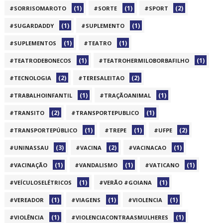
(1)
(1)
(2)
#SORRISOMAROTO
#SORTE
#SPORT
(1)
(1)
#SUGARDADDY
#SUPLEMENTO
(1)
(1)
#SUPLEMENTOS
#TEATRO
(1)
(1)
#TEATRODEBONECOS
#TEATROHERMILOBORBAFILHO
(2)
(2)
#TECNOLOGIA
#TERESALEITAO
(1)
(1)
#TRABALHOINFANTIL
#TRAÇÃOANIMAL
(2)
(1)
#TRANSITO
#TRANSPORTEPUBLICO
(1)
(1)
(2)
#TRANSPORTEPÚBLICO
#TREPE
#UFPE
(3)
(2)
(1)
#UNINASSAU
#VACINA
#VACINACAO
(1)
(1)
(1)
#VACINAÇÃO
#VANDALISMO
#VATICANO
(1)
(1)
#VEÍCULOSELÉTRICOS
#VERÃO #GOIANA
(1)
(1)
(1)
#VEREADOR
#VIAGENS
#VIOLENCIA
(1)
(1)
#VIOLÊNCIA
#VIOLENCIACONTRAASMULHERES