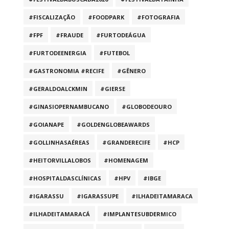
#FISCALIZAÇÃO
#FOODPARK
#FOTOGRAFIA
#FPF
#FRAUDE
#FURTODEÁGUA
#FURTODEENERGIA
#FUTEBOL
#GASTRONOMIA #RECIFE
#GÊNERO
#GERALDOALCKMIN
#GIERSE
#GINASIOPERNAMBUCANO
#GLOBODEOURO
#GOIANAPE
#GOLDENGLOBEAWARDS
#GOLLINHASAÉREAS
#GRANDERECIFE
#HCP
#HEITORVILLALOBOS
#HOMENAGEM
#HOSPITALDASCLÍNICAS
#HPV
#IBGE
#IGARASSU
#IGARASSUPE
#ILHADEITAMARACA
#ILHADEITAMARACÁ
#IMPLANTESUBDERMICO