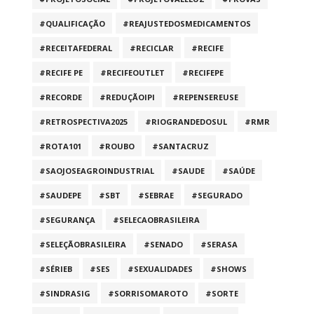
#QUALIFICAÇÃO
#REAJUSTEDOSMEDICAMENTOS
#RECEITAFEDERAL
#RECICLAR
#RECIFE
#RECIFE PE
#RECIFEOUTLET
#RECIFEPE
#RECORDE
#REDUÇÃOIPI
#REPENSEREUSE
#RETROSPECTIVA2025
#RIOGRANDEDOSUL
#RMR
#ROTA101
#ROUBO
#SANTACRUZ
#SAOJOSEAGROINDUSTRIAL
#SAUDE
#SAÚDE
#SAUDEPE
#SBT
#SEBRAE
#SEGURADO
#SEGURANÇA
#SELECAOBRASILEIRA
#SELEÇÃOBRASILEIRA
#SENADO
#SERASA
#SÉRIEB
#SES
#SEXUALIDADES
#SHOWS
#SINDRASIG
#SORRISOMAROTO
#SORTE