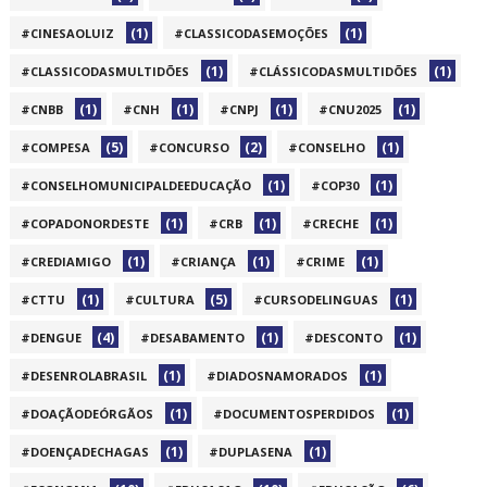
(1)
(1)
#CINESAOLUIZ
#CLASSICODASEMOÇÕES
(1)
(1)
#CLASSICODASMULTIDÕES
#CLÁSSICODASMULTIDÕES
(1)
(1)
(1)
(1)
#CNBB
#CNH
#CNPJ
#CNU2025
(5)
(2)
(1)
#COMPESA
#CONCURSO
#CONSELHO
(1)
(1)
#CONSELHOMUNICIPALDEEDUCAÇÃO
#COP30
(1)
(1)
(1)
#COPADONORDESTE
#CRB
#CRECHE
(1)
(1)
(1)
#CREDIAMIGO
#CRIANÇA
#CRIME
(1)
(5)
(1)
#CTTU
#CULTURA
#CURSODELINGUAS
(4)
(1)
(1)
#DENGUE
#DESABAMENTO
#DESCONTO
(1)
(1)
#DESENROLABRASIL
#DIADOSNAMORADOS
(1)
(1)
#DOAÇÃODEÓRGÃOS
#DOCUMENTOSPERDIDOS
(1)
(1)
#DOENÇADECHAGAS
#DUPLASENA