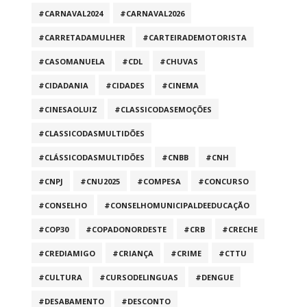
#CARNAVAL2024
#CARNAVAL2026
#CARRETADAMULHER
#CARTEIRADEMOTORISTA
#CASOMANUELA
#CDL
#CHUVAS
#CIDADANIA
#CIDADES
#CINEMA
#CINESAOLUIZ
#CLASSICODASEMOÇÕES
#CLASSICODASMULTIDÕES
#CLÁSSICODASMULTIDÕES
#CNBB
#CNH
#CNPJ
#CNU2025
#COMPESA
#CONCURSO
#CONSELHO
#CONSELHOMUNICIPALDEEDUCAÇÃO
#COP30
#COPADONORDESTE
#CRB
#CRECHE
#CREDIAMIGO
#CRIANÇA
#CRIME
#CTTU
#CULTURA
#CURSODELINGUAS
#DENGUE
#DESABAMENTO
#DESCONTO