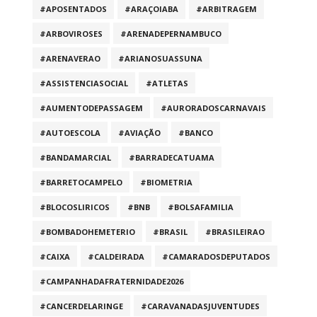
#APOSENTADOS
#ARAÇOIABA
#ARBITRAGEM
#ARBOVIROSES
#ARENADEPERNAMBUCO
#ARENAVERAO
#ARIANOSUASSUNA
#ASSISTENCIASOCIAL
#ATLETAS
#AUMENTODEPASSAGEM
#AURORADOSCARNAVAIS
#AUTOESCOLA
#AVIAÇÃO
#BANCO
#BANDAMARCIAL
#BARRADECATUAMA
#BARRETOCAMPELO
#BIOMETRIA
#BLOCOSLIRICOS
#BNB
#BOLSAFAMILIA
#BOMBADOHEMETERIO
#BRASIL
#BRASILEIRAO
#CAIXA
#CALDEIRADA
#CAMARADOSDEPUTADOS
#CAMPANHADAFRATERNIDADE2026
#CANCERDELARINGE
#CARAVANADASJUVENTUDES