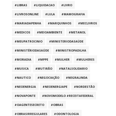
#LIBRAS
#LIQUIDACAO
#LIVRO
#LIVROSONLINE
#LULA
#MAMOGRAFIA
#MARIADAPENHA
#MARQUINHOS
#MECLIVROS
#MEDICOS
#MEIOAMBIENTE
#METANOL
#MEUPATROCINIO
#MINISTERIODASAÚDE
#MINISTÉRIODASAÚDE
#MINISTROPADILHA
#MORADIA
#MPPE
#MULHER
#MULHERES
#MUSICA
#MUTIRÃO
#NATALSOLIDARIO
#NAUTICO
#NEGOCIAÇÃO
#NEGRALINDA
#NEOENERGIA
#NEOENERGIAPE
#NORDESTÃO
#NOVAPONTE
#NOVOMODELO #RECEITAFEDERAL
#OAGENTESECRETO
#OBRAS
#OBRASIRREGULARES
#ODONTOLOGIA