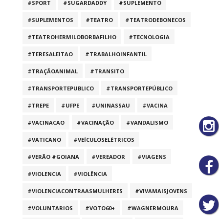
#SPORT
#SUGARDADDY
#SUPLEMENTO
#SUPLEMENTOS
#TEATRO
#TEATRODEBONECOS
#TEATROHERMILOBORBAFILHO
#TECNOLOGIA
#TERESALEITAO
#TRABALHOINFANTIL
#TRAÇÃOANIMAL
#TRANSITO
#TRANSPORTEPUBLICO
#TRANSPORTEPÚBLICO
#TREPE
#UFPE
#UNINASSAU
#VACINA
#VACINACAO
#VACINAÇÃO
#VANDALISMO
#VATICANO
#VEÍCULOSELÉTRICOS
#VERÃO #GOIANA
#VEREADOR
#VIAGENS
#VIOLENCIA
#VIOLÊNCIA
#VIOLENCIACONTRAASMULHERES
#VIVAMAISJOVENS
#VOLUNTARIOS
#VOTO60+
#WAGNERMOURA