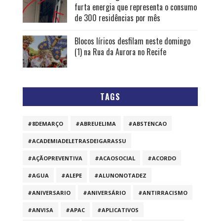
furta energia que representa o consumo
de 300 residências por mês
Blocos líricos desfilam neste domingo
(1) na Rua da Aurora no Recife
TAGS
#8DEMARÇO
#ABREUELIMA
#ABSTENCAO
#ACADEMIADELETRASDEIGARASSU
#AÇÃOPREVENTIVA
#ACAOSOCIAL
#ACORDO
#AGUA
#ALEPE
#ALUNONOTADEZ
#ANIVERSARIO
#ANIVERSÁRIO
#ANTIRRACISMO
#ANVISA
#APAC
#APLICATIVOS