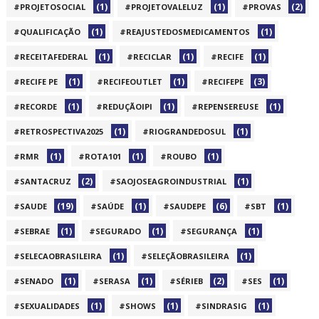
(1)
(1)
(2)
#PROJETOSOCIAL
#PROJETOVALELUZ
#PROVAS
(1)
(1)
#QUALIFICAÇÃO
#REAJUSTEDOSMEDICAMENTOS
(1)
(1)
(1)
#RECEITAFEDERAL
#RECICLAR
#RECIFE
(1)
(1)
(3)
#RECIFE PE
#RECIFEOUTLET
#RECIFEPE
(1)
(1)
(1)
#RECORDE
#REDUÇÃOIPI
#REPENSEREUSE
(1)
(1)
#RETROSPECTIVA2025
#RIOGRANDEDOSUL
(1)
(1)
(1)
#RMR
#ROTA101
#ROUBO
(2)
(1)
#SANTACRUZ
#SAOJOSEAGROINDUSTRIAL
(19)
(1)
(6)
(1)
#SAUDE
#SAÚDE
#SAUDEPE
#SBT
(1)
(1)
(1)
#SEBRAE
#SEGURADO
#SEGURANÇA
(1)
(1)
#SELECAOBRASILEIRA
#SELEÇÃOBRASILEIRA
(1)
(1)
(2)
(1)
#SENADO
#SERASA
#SÉRIEB
#SES
(1)
(1)
(1)
#SEXUALIDADES
#SHOWS
#SINDRASIG