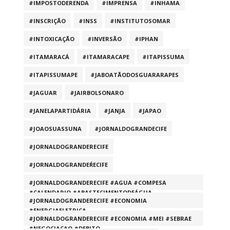
#IMPOSTODERENDA
#IMPRENSA
#INHAMA
#INSCRIÇÃO
#INSS
#INSTITUTOSOMAR
#INTOXICAÇÃO
#INVERSÃO
#IPHAN
#ITAMARACÁ
#ITAMARACAPE
#ITAPISSUMA
#ITAPISSUMAPE
#JABOATÃODOSGUARARAPES
#JAGUAR
#JAIRBOLSONARO
#JANELAPARTIDÁRIA
#JANJA
#JAPAO
#JOAOSUASSUNA
#JORNALDOGRANDECIFE
#JORNALDOGRANDERECIFE
#JORNALDOGRANDEŔECIFE
#JORNALDOGRANDERECIFE #AGUA #COMPESA
#CALENDARIO #ABASTECIMENTODEÁGUA
#JORNALDOGRANDERECIFE #ECONOMIA
#ENERGIAELETRICA
#JORNALDOGRANDERECIFE #ECONOMIA #MEI #SEBRAE
#NEGOCIACAO #DEBITO