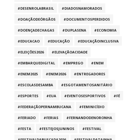
#DESENROLABRASIL
#DIADOSNAMORADOS
#DOAÇÃODEÓRGÃOS
#DOCUMENTOSPERDIDOS
#DOENÇADECHAGAS
#DUPLASENA
#ECONOMIA
#EDUCACAO
#EDUCAÇÃO
#EDUCAÇÃOINCLUSIVA
#ELEIÇÕES2026
#ELEVAÇÃOACIDADE
#EMBARQUEDIGITAL
#EMPREGO
#ENEM
#ENEM2025
#ENEM2026
#ENTREGADORES
#ESCOLASDESAMBA
#ESGOTAMENTOSANITÁRIO
#ESPORTES
#EUA
#EVENTOSESPORTIVOS
#FÉ
#FEDERAÇÃOPERNAMBUCANA
#FEMINICÍDIO
#FERIADO
#FERIAS
#FERNANDODENORONHA
#FESTA
#FESTEJOSJUNINOS
#FESTIVAL
#FESTIVALDABUSCADA2026
#FESTIVALDATAINHA