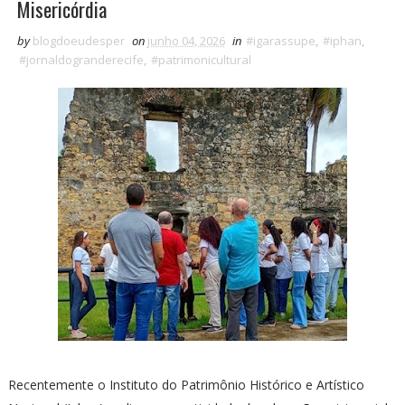
Misericórdia
by
blogdoeudesper
on
junho 04, 2026
in
#igarassupe
,
#iphan
,
#jornaldogranderecife
,
#patrimonicultural
Recentemente o Instituto do Patrimônio Histórico e Artístico