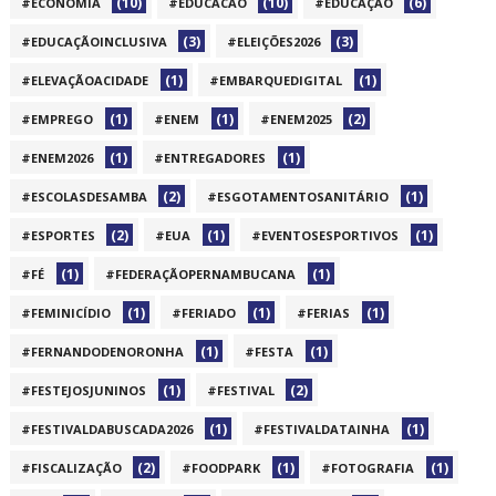
(10)
(10)
(6)
#ECONOMIA
#EDUCACAO
#EDUCAÇÃO
(3)
(3)
#EDUCAÇÃOINCLUSIVA
#ELEIÇÕES2026
(1)
(1)
#ELEVAÇÃOACIDADE
#EMBARQUEDIGITAL
(1)
(1)
(2)
#EMPREGO
#ENEM
#ENEM2025
(1)
(1)
#ENEM2026
#ENTREGADORES
(2)
(1)
#ESCOLASDESAMBA
#ESGOTAMENTOSANITÁRIO
(2)
(1)
(1)
#ESPORTES
#EUA
#EVENTOSESPORTIVOS
(1)
(1)
#FÉ
#FEDERAÇÃOPERNAMBUCANA
(1)
(1)
(1)
#FEMINICÍDIO
#FERIADO
#FERIAS
(1)
(1)
#FERNANDODENORONHA
#FESTA
(1)
(2)
#FESTEJOSJUNINOS
#FESTIVAL
(1)
(1)
#FESTIVALDABUSCADA2026
#FESTIVALDATAINHA
(2)
(1)
(1)
#FISCALIZAÇÃO
#FOODPARK
#FOTOGRAFIA