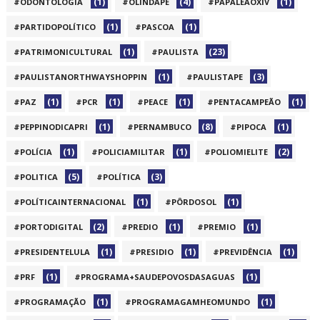
(1)
(4)
(1)
#ODONTOLOGIA
#OLINDAPE
#PAPALEAOXIV
(1)
(1)
#PARTIDOPOLÍTICO
#PASCOA
(1)
(23)
#PATRIMONICULTURAL
#PAULISTA
(1)
(3)
#PAULISTANORTHWAYSHOPPIN
#PAULISTAPE
(1)
(1)
(1)
(1)
#PAZ
#PCR
#PEACE
#PENTACAMPEÃO
(1)
(8)
(1)
#PEPPINODICAPRI
#PERNAMBUCO
#PIPOCA
(1)
(1)
(2)
#POLÍCIA
#POLICIAMILITAR
#POLIOMIELITE
(5)
(3)
#POLITICA
#POLÍTICA
(1)
(1)
#POLÍTICAINTERNACIONAL
#PÔRDOSOL
(2)
(1)
(1)
#PORTODIGITAL
#PREDIO
#PREMIO
(1)
(1)
(1)
#PRESIDENTELULA
#PRESIDIO
#PREVIDÊNCIA
(1)
(1)
#PRF
#PROGRAMA+SAUDEPOVOSDASAGUAS
(1)
(1)
#PROGRAMAÇÃO
#PROGRAMAGAMHEOMUNDO