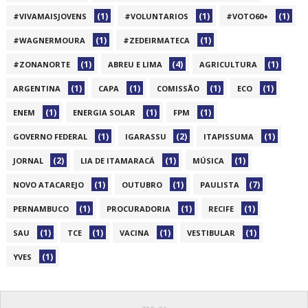
(1)
(1)
(1)
#VIVAMAISJOVENS
#VOLUNTARIOS
#VOTO60+
(1)
(1)
#WAGNERMOURA
#ZEDEIRMATECA
(1)
(4)
(1)
#ZONANORTE
ABREU E LIMA
AGRICULTURA
(1)
(1)
(1)
(1)
ARGENTINA
CAPA
COMISSÃO
ECO
(1)
(1)
(1)
ENEM
ENERGIA SOLAR
FPM
(1)
(2)
(1)
GOVERNO FEDERAL
IGARASSU
ITAPISSUMA
(2)
(1)
(1)
JORNAL
LIA DE ITAMARACÁ
MÚSICA
(1)
(1)
(7)
NOVO ATACAREJO
OUTUBRO
PAULISTA
(1)
(1)
(1)
PERNAMBUCO
PROCURADORIA
RECIFE
(1)
(1)
(1)
(1)
SAU
TCE
VACINA
VESTIBULAR
(1)
YVES