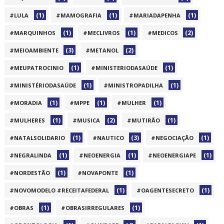
(1)
(1)
(1)
#LULA
#MAMOGRAFIA
#MARIADAPENHA
(1)
(1)
(2)
#MARQUINHOS
#MECLIVROS
#MEDICOS
(3)
(2)
#MEIOAMBIENTE
#METANOL
(1)
(1)
#MEUPATROCINIO
#MINISTERIODASAÚDE
(1)
(1)
#MINISTÉRIODASAÚDE
#MINISTROPADILHA
(1)
(1)
(1)
#MORADIA
#MPPE
#MULHER
(1)
(2)
(1)
#MULHERES
#MUSICA
#MUTIRÃO
(1)
(3)
(1)
#NATALSOLIDARIO
#NAUTICO
#NEGOCIAÇÃO
(1)
(1)
(1)
#NEGRALINDA
#NEOENERGIA
#NEOENERGIAPE
(1)
(1)
#NORDESTÃO
#NOVAPONTE
(1)
(1)
#NOVOMODELO #RECEITAFEDERAL
#OAGENTESECRETO
(1)
(1)
#OBRAS
#OBRASIRREGULARES