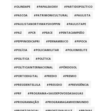
#OLINDAPE
#PAPALEAOXIV
#PARTIDOPOLÍTICO
#PASCOA
#PATRIMONICULTURAL
#PAULISTA
#PAULISTANORTHWAYSHOPPIN
#PAULISTAPE
#PAZ
#PCR
#PEACE
#PENTACAMPEÃO
#PEPPINODICAPRI
#PERNAMBUCO
#PIPOCA
#POLÍCIA
#POLICIAMILITAR
#POLIOMIELITE
#POLITICA
#POLÍTICA
#POLÍTICAINTERNACIONAL
#PÔRDOSOL
#PORTODIGITAL
#PREDIO
#PREMIO
#PRESIDENTELULA
#PRESIDIO
#PREVIDÊNCIA
#PRF
#PROGRAMA+SAUDEPOVOSDASAGUAS
#PROGRAMAÇÃO
#PROGRAMAGAMHEOMUNDO
#PROJETOSOCIAL
#PROJETOVALELUZ
#PROVAS