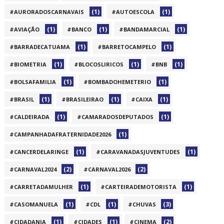
(1)
(1)
#AURORADOSCARNAVAIS
#AUTOESCOLA
(1)
(1)
(1)
#AVIAÇÃO
#BANCO
#BANDAMARCIAL
(1)
(1)
#BARRADECATUAMA
#BARRETOCAMPELO
(1)
(1)
(1)
#BIOMETRIA
#BLOCOSLIRICOS
#BNB
(1)
(1)
#BOLSAFAMILIA
#BOMBADOHEMETERIO
(1)
(1)
(1)
#BRASIL
#BRASILEIRAO
#CAIXA
(1)
(1)
#CALDEIRADA
#CAMARADOSDEPUTADOS
(1)
#CAMPANHADAFRATERNIDADE2026
(1)
(1)
#CANCERDELARINGE
#CARAVANADASJUVENTUDES
(2)
(2)
#CARNAVAL2024
#CARNAVAL2026
(1)
(1)
#CARRETADAMULHER
#CARTEIRADEMOTORISTA
(1)
(1)
(3)
#CASOMANUELA
#CDL
#CHUVAS
(1)
(1)
(2)
#CIDADANIA
#CIDADES
#CINEMA