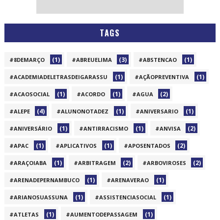
TAGS
(1)
(3)
(1)
#8DEMARÇO
#ABREUELIMA
#ABSTENCAO
(1)
(1)
#ACADEMIADELETRASDEIGARASSU
#AÇÃOPREVENTIVA
(1)
(1)
(2)
#ACAOSOCIAL
#ACORDO
#AGUA
(4)
(1)
(1)
#ALEPE
#ALUNONOTADEZ
#ANIVERSARIO
(1)
(1)
(2)
#ANIVERSÁRIO
#ANTIRRACISMO
#ANVISA
(1)
(1)
(2)
#APAC
#APLICATIVOS
#APOSENTADOS
(1)
(2)
(2)
#ARAÇOIABA
#ARBITRAGEM
#ARBOVIROSES
(1)
(1)
#ARENADEPERNAMBUCO
#ARENAVERAO
(1)
(1)
#ARIANOSUASSUNA
#ASSISTENCIASOCIAL
(1)
(1)
#ATLETAS
#AUMENTODEPASSAGEM