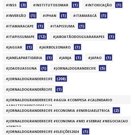
(3)
(1)
(1)
#INSS
#INSTITUTOSOMAR
#INTOXICAÇÃO
(1)
(1)
(1)
#INVERSÃO
#IPHAN
#ITAMARACÁ
(1)
(1)
#ITAMARACAPE
#ITAPISSUMA
(12)
(1)
#ITAPISSUMAPE
#JABOATÃODOSGUARARAPES
(1)
(1)
#JAGUAR
#JAIRBOLSONARO
(1)
(1)
(1)
#JANELAPARTIDÁRIA
#JANJA
#JAPAO
(1)
(5)
#JOAOSUASSUNA
#JORNALDOGRANDECIFE
(208)
#JORNALDOGRANDERECIFE
(1)
#JORNALDOGRANDEŔECIFE
#JORNALDOGRANDERECIFE #AGUA #COMPESA #CALENDARIO
#ABASTECIMENTODEÁGUA
(2)
#JORNALDOGRANDERECIFE #ECONOMIA #ENERGIAELETRICA
(1)
#JORNALDOGRANDERECIFE #ECONOMIA #MEI #SEBRAE #NEGOCIACAO
#DEBITO
(1)
#JORNALDOGRANDERECIFE #ELEIÇÕES2024
(1)