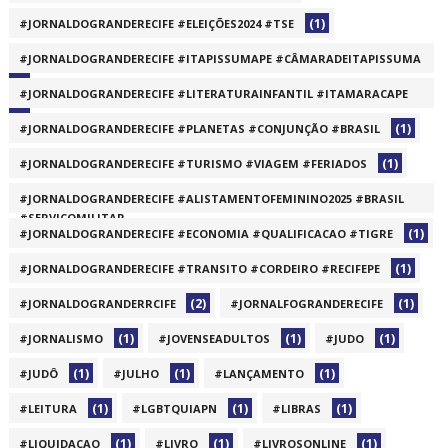
(1)
#JORNALDOGRANDERECIFE #ELEIÇÕES2024 #TSE
#JORNALDOGRANDERECIFE #ITAPISSUMAPE #CÂMARADEITAPISSUMA
(1)
#JORNALDOGRANDERECIFE #LITERATURAINFANTIL #ITAMARACAPE
(1)
(1)
#JORNALDOGRANDERECIFE #PLANETAS #CONJUNÇÃO #BRASIL
(1)
#JORNALDOGRANDERECIFE #TURISMO #VIAGEM #FERIADOS
#JORNALDOGRANDERECIFE #ALISTAMENTOFEMININO2025 #BRASIL
#SERVIÇOMILITAR
(1)
#JORNALDOGRANDERECIFE #ECONOMIA #QUALIFICACAO #TIGRE
(1)
(1)
#JORNALDOGRANDERECIFE #TRANSITO #CORDEIRO #RECIFEPE
(2)
(1)
#JORNALDOGRANDERRCIFE
#JORNALFOGRANDERECIFE
(1)
(1)
(1)
#JORNALISMO
#JOVENSEADULTOS
#JUDO
(1)
(1)
(1)
#JUDÔ
#JULHO
#LANÇAMENTO
(1)
(1)
(1)
#LEITURA
#LGBTQUIAPN
#LIBRAS
(1)
(1)
(1)
#LIQUIDACAO
#LIVRO
#LIVROSONLINE