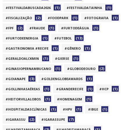
(1)
(1)
#FESTIVALDABUSCADA2026
#FESTIVALDATAINHA
(2)
(1)
(1)
#FISCALIZAÇÃO
#FOODPARK
#FOTOGRAFIA
(2)
(1)
(1)
#FPF
#FRAUDE
#FURTODEÁGUA
(1)
(13)
#FURTODEENERGIA
#FUTEBOL
(1)
(1)
#GASTRONOMIA #RECIFE
#GÊNERO
(1)
(1)
#GERALDOALCKMIN
#GIERSE
(1)
(2)
#GINASIOPERNAMBUCANO
#GLOBODEOURO
(3)
(1)
#GOIANAPE
#GOLDENGLOBEAWARDS
(1)
(1)
(1)
#GOLLINHASAÉREAS
#GRANDERECIFE
#HCP
(1)
(1)
#HEITORVILLALOBOS
#HOMENAGEM
(1)
(1)
(1)
#HOSPITALDASCLÍNICAS
#HPV
#IBGE
(2)
(7)
#IGARASSU
#IGARASSUPE
(2)
(1)
#ILHADEITAMARACA
#ILHADEITAMARACÁ