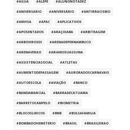
#AGUA
#ALEPE
#ALUNONOTADEZ
#ANIVERSARIO
#ANIVERSÁRIO
#ANTIRRACISMO
#ANVISA
#APAC
#APLICATIVOS
#APOSENTADOS
#ARAÇOIABA
#ARBITRAGEM
#ARBOVIROSES
#ARENADEPERNAMBUCO
#ARENAVERAO
#ARIANOSUASSUNA
#ASSISTENCIASOCIAL
#ATLETAS
#AUMENTODEPASSAGEM
#AURORADOSCARNAVAIS
#AUTOESCOLA
#AVIAÇÃO
#BANCO
#BANDAMARCIAL
#BARRADECATUAMA
#BARRETOCAMPELO
#BIOMETRIA
#BLOCOSLIRICOS
#BNB
#BOLSAFAMILIA
#BOMBADOHEMETERIO
#BRASIL
#BRASILEIRAO