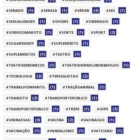
(1)
(1)
(2)
(1)
#SENADO
#SERASA
#SÉRIEB
#SES
(1)
(1)
(1)
#SEXUALIDADES
#SHOWS
#SINDRASIG
(1)
(1)
(2)
#SORRISOMAROTO
#SORTE
#SPORT
(1)
(1)
#SUGARDADDY
#SUPLEMENTO
(1)
(1)
#SUPLEMENTOS
#TEATRO
(1)
(1)
#TEATRODEBONECOS
#TEATROHERMILOBORBAFILHO
(2)
(2)
#TECNOLOGIA
#TERESALEITAO
(1)
(1)
#TRABALHOINFANTIL
#TRAÇÃOANIMAL
(2)
(1)
#TRANSITO
#TRANSPORTEPUBLICO
(1)
(1)
(2)
#TRANSPORTEPÚBLICO
#TREPE
#UFPE
(3)
(2)
(1)
#UNINASSAU
#VACINA
#VACINACAO
(1)
(1)
(1)
#VACINAÇÃO
#VANDALISMO
#VATICANO