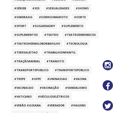
#SÉRIEB
#SES
#SEXUALIDADES
#SHOWS
#SINDRASIG
#SORRISOMAROTO
#SORTE
#SPORT
#SUGARDADDY
#SUPLEMENTO
#SUPLEMENTOS
#TEATRO
#TEATRODEBONECOS
#TEATROHERMILOBORBAFILHO
#TECNOLOGIA
#TERESALEITAO
#TRABALHOINFANTIL
#TRAÇÃOANIMAL
#TRANSITO
#TRANSPORTEPUBLICO
#TRANSPORTEPÚBLICO
#TREPE
#UFPE
#UNINASSAU
#VACINA
#VACINACAO
#VACINAÇÃO
#VANDALISMO
#VATICANO
#VEÍCULOSELÉTRICOS
#VERÃO #GOIANA
#VEREADOR
#VIAGENS