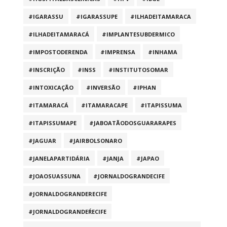
#IGARASSU
#IGARASSUPE
#ILHADEITAMARACA
#ILHADEITAMARACÁ
#IMPLANTESUBDERMICO
#IMPOSTODERENDA
#IMPRENSA
#INHAMA
#INSCRIÇÃO
#INSS
#INSTITUTOSOMAR
#INTOXICAÇÃO
#INVERSÃO
#IPHAN
#ITAMARACÁ
#ITAMARACAPE
#ITAPISSUMA
#ITAPISSUMAPE
#JABOATÃODOSGUARARAPES
#JAGUAR
#JAIRBOLSONARO
#JANELAPARTIDÁRIA
#JANJA
#JAPAO
#JOAOSUASSUNA
#JORNALDOGRANDECIFE
#JORNALDOGRANDERECIFE
#JORNALDOGRANDEŔECIFE