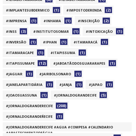
(1)
(2)
#IMPLANTESUBDERMICO
#IMPOSTODERENDA
(1)
(1)
(2)
#IMPRENSA
#INHAMA
#INSCRIÇÃO
(3)
(1)
(1)
#INSS
#INSTITUTOSOMAR
#INTOXICAÇÃO
(1)
(1)
(1)
#INVERSÃO
#IPHAN
#ITAMARACÁ
(1)
(1)
#ITAMARACAPE
#ITAPISSUMA
(12)
(1)
#ITAPISSUMAPE
#JABOATÃODOSGUARARAPES
(1)
(1)
#JAGUAR
#JAIRBOLSONARO
(1)
(1)
(1)
#JANELAPARTIDÁRIA
#JANJA
#JAPAO
(1)
(5)
#JOAOSUASSUNA
#JORNALDOGRANDECIFE
(208)
#JORNALDOGRANDERECIFE
(1)
#JORNALDOGRANDEŔECIFE
#JORNALDOGRANDERECIFE #AGUA #COMPESA #CALENDARIO
#ABASTECIMENTODEÁGUA