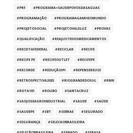
#PRF
#PROGRAMA+SAUDEPOVOSDASAGUAS
#PROGRAMAÇÃO
#PROGRAMAGAMHEOMUNDO
#PROJETOSOCIAL
#PROJETOVALELUZ
#PROVAS
#QUALIFICAÇÃO
#REAJUSTEDOSMEDICAMENTOS
#RECEITAFEDERAL
#RECICLAR
#RECIFE
#RECIFE PE
#RECIFEOUTLET
#RECIFEPE
#RECORDE
#REDUÇÃOIPI
#REPENSEREUSE
#RETROSPECTIVA2025
#RIOGRANDEDOSUL
#RMR
#ROTA101
#ROUBO
#SANTACRUZ
#SAOJOSEAGROINDUSTRIAL
#SAUDE
#SAÚDE
#SAUDEPE
#SBT
#SEBRAE
#SEGURADO
#SEGURANÇA
#SELECAOBRASILEIRA
#SELEÇÃOBRASILEIRA
#SENADO
#SERASA