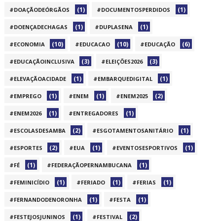
(1)
(1)
#DOAÇÃODEÓRGÃOS
#DOCUMENTOSPERDIDOS
(1)
(1)
#DOENÇADECHAGAS
#DUPLASENA
(10)
(10)
(6)
#ECONOMIA
#EDUCACAO
#EDUCAÇÃO
(3)
(3)
#EDUCAÇÃOINCLUSIVA
#ELEIÇÕES2026
(1)
(1)
#ELEVAÇÃOACIDADE
#EMBARQUEDIGITAL
(1)
(1)
(2)
#EMPREGO
#ENEM
#ENEM2025
(1)
(1)
#ENEM2026
#ENTREGADORES
(2)
(1)
#ESCOLASDESAMBA
#ESGOTAMENTOSANITÁRIO
(2)
(1)
(1)
#ESPORTES
#EUA
#EVENTOSESPORTIVOS
(1)
(1)
#FÉ
#FEDERAÇÃOPERNAMBUCANA
(1)
(1)
(1)
#FEMINICÍDIO
#FERIADO
#FERIAS
(1)
(1)
#FERNANDODENORONHA
#FESTA
(1)
(2)
#FESTEJOSJUNINOS
#FESTIVAL