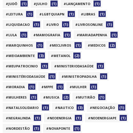
(1)
(1)
(1)
#JUDÔ
#JULHO
#LANÇAMENTO
(1)
(1)
(1)
#LEITURA
#LGBTQUIAPN
#LIBRAS
(1)
(1)
(1)
#LIQUIDACAO
#LIVRO
#LIVROSONLINE
(1)
(1)
(1)
#LULA
#MAMOGRAFIA
#MARIADAPENHA
(1)
(1)
(2)
#MARQUINHOS
#MECLIVROS
#MEDICOS
(3)
(2)
#MEIOAMBIENTE
#METANOL
(1)
(1)
#MEUPATROCINIO
#MINISTERIODASAÚDE
(1)
(1)
#MINISTÉRIODASAÚDE
#MINISTROPADILHA
(1)
(1)
(1)
#MORADIA
#MPPE
#MULHER
(1)
(2)
(1)
#MULHERES
#MUSICA
#MUTIRÃO
(1)
(3)
(1)
#NATALSOLIDARIO
#NAUTICO
#NEGOCIAÇÃO
(1)
(1)
(1)
#NEGRALINDA
#NEOENERGIA
#NEOENERGIAPE
(1)
(1)
#NORDESTÃO
#NOVAPONTE