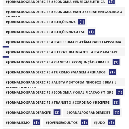
(2)
#JORNALDOGRANDERECIFE #ECONOMIA #ENERGIAELETRICA
(1)
#JORNALDOGRANDERECIFE #ECONOMIA #MEI #SEBRAE #NEGOCIACAO
#DEBITO
(1)
#JORNALDOGRANDERECIFE #ELEIÇÕES2024
(1)
(1)
#JORNALDOGRANDERECIFE #ELEIÇÕES2024 #TSE
#JORNALDOGRANDERECIFE #ITAPISSUMAPE #CÂMARADEITAPISSUMA
(1)
#JORNALDOGRANDERECIFE #LITERATURAINFANTIL #ITAMARACAPE
(1)
(1)
#JORNALDOGRANDERECIFE #PLANETAS #CONJUNÇÃO #BRASIL
(1)
#JORNALDOGRANDERECIFE #TURISMO #VIAGEM #FERIADOS
#JORNALDOGRANDERECIFE #ALISTAMENTOFEMININO2025 #BRASIL
#SERVIÇOMILITAR
(1)
#JORNALDOGRANDERECIFE #ECONOMIA #QUALIFICACAO #TIGRE
(1)
(1)
#JORNALDOGRANDERECIFE #TRANSITO #CORDEIRO #RECIFEPE
(2)
(1)
#JORNALDOGRANDERRCIFE
#JORNALFOGRANDERECIFE
(1)
(1)
(1)
#JORNALISMO
#JOVENSEADULTOS
#JUDO