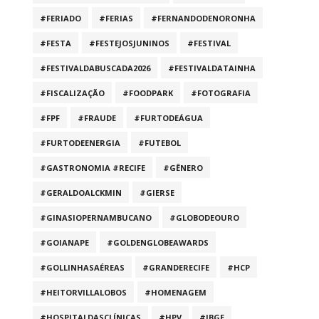
#FERIADO
#FERIAS
#FERNANDODENORONHA
#FESTA
#FESTEJOSJUNINOS
#FESTIVAL
#FESTIVALDABUSCADA2026
#FESTIVALDATAINHA
#FISCALIZAÇÃO
#FOODPARK
#FOTOGRAFIA
#FPF
#FRAUDE
#FURTODEÁGUA
#FURTODEENERGIA
#FUTEBOL
#GASTRONOMIA #RECIFE
#GÊNERO
#GERALDOALCKMIN
#GIERSE
#GINASIOPERNAMBUCANO
#GLOBODEOURO
#GOIANAPE
#GOLDENGLOBEAWARDS
#GOLLINHASAÉREAS
#GRANDERECIFE
#HCP
#HEITORVILLALOBOS
#HOMENAGEM
#HOSPITALDASCLÍNICAS
#HPV
#IBGE