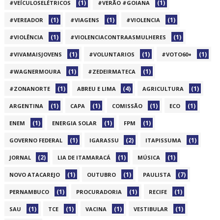
(1)
(1)
#VEÍCULOSELÉTRICOS
#VERÃO #GOIANA
(1)
(1)
(1)
#VEREADOR
#VIAGENS
#VIOLENCIA
(1)
(1)
#VIOLÊNCIA
#VIOLENCIACONTRAASMULHERES
(1)
(1)
(1)
#VIVAMAISJOVENS
#VOLUNTARIOS
#VOTO60+
(1)
(1)
#WAGNERMOURA
#ZEDEIRMATECA
(1)
(4)
(1)
#ZONANORTE
ABREU E LIMA
AGRICULTURA
(1)
(1)
(1)
(1)
ARGENTINA
CAPA
COMISSÃO
ECO
(1)
(1)
(1)
ENEM
ENERGIA SOLAR
FPM
(1)
(2)
(1)
GOVERNO FEDERAL
IGARASSU
ITAPISSUMA
(2)
(1)
(1)
JORNAL
LIA DE ITAMARACÁ
MÚSICA
(1)
(1)
(7)
NOVO ATACAREJO
OUTUBRO
PAULISTA
(1)
(1)
(1)
PERNAMBUCO
PROCURADORIA
RECIFE
(1)
(1)
(1)
(1)
SAU
TCE
VACINA
VESTIBULAR