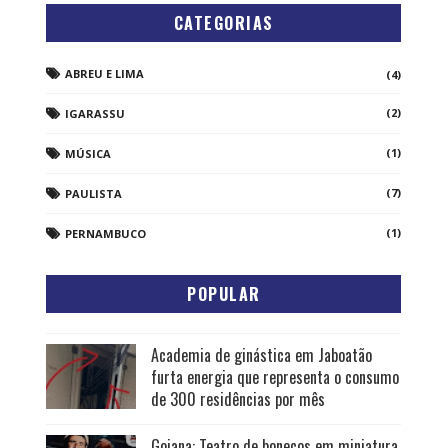
CATEGORIAS
ABREU E LIMA
(4)
(2)
IGARASSU
(1)
MÚSICA
(7)
PAULISTA
(1)
PERNAMBUCO
POPULAR
Academia de ginástica em Jaboatão
furta energia que representa o consumo
de 300 residências por mês
Goiana: Teatro de bonecos em miniatura