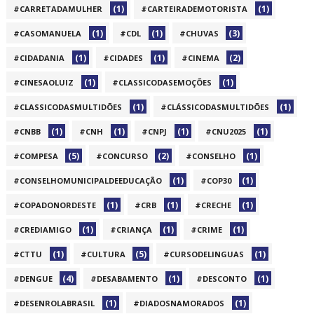
(1)
(1)
#CARRETADAMULHER
#CARTEIRADEMOTORISTA
(1)
(1)
(3)
#CASOMANUELA
#CDL
#CHUVAS
(1)
(1)
(2)
#CIDADANIA
#CIDADES
#CINEMA
(1)
(1)
#CINESAOLUIZ
#CLASSICODASEMOÇÕES
(1)
(1)
#CLASSICODASMULTIDÕES
#CLÁSSICODASMULTIDÕES
(1)
(1)
(1)
(1)
#CNBB
#CNH
#CNPJ
#CNU2025
(5)
(2)
(1)
#COMPESA
#CONCURSO
#CONSELHO
(1)
(1)
#CONSELHOMUNICIPALDEEDUCAÇÃO
#COP30
(1)
(1)
(1)
#COPADONORDESTE
#CRB
#CRECHE
(1)
(1)
(1)
#CREDIAMIGO
#CRIANÇA
#CRIME
(1)
(5)
(1)
#CTTU
#CULTURA
#CURSODELINGUAS
(4)
(1)
(1)
#DENGUE
#DESABAMENTO
#DESCONTO
(1)
(1)
#DESENROLABRASIL
#DIADOSNAMORADOS