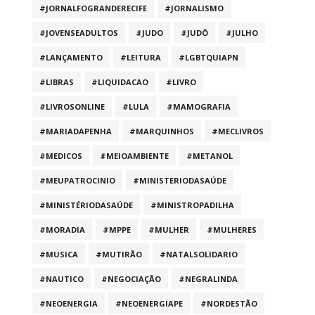
#JORNALFOGRANDERECIFE
#JORNALISMO
#JOVENSEADULTOS
#JUDO
#JUDÔ
#JULHO
#LANÇAMENTO
#LEITURA
#LGBTQUIAPN
#LIBRAS
#LIQUIDACAO
#LIVRO
#LIVROSONLINE
#LULA
#MAMOGRAFIA
#MARIADAPENHA
#MARQUINHOS
#MECLIVROS
#MEDICOS
#MEIOAMBIENTE
#METANOL
#MEUPATROCINIO
#MINISTERIODASAÚDE
#MINISTÉRIODASAÚDE
#MINISTROPADILHA
#MORADIA
#MPPE
#MULHER
#MULHERES
#MUSICA
#MUTIRÃO
#NATALSOLIDARIO
#NAUTICO
#NEGOCIAÇÃO
#NEGRALINDA
#NEOENERGIA
#NEOENERGIAPE
#NORDESTÃO