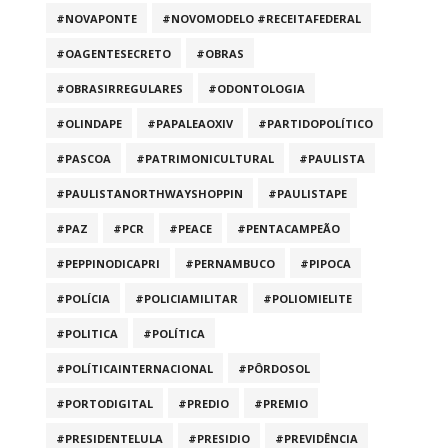
#NOVAPONTE
#NOVOMODELO #RECEITAFEDERAL
#OAGENTESECRETO
#OBRAS
#OBRASIRREGULARES
#ODONTOLOGIA
#OLINDAPE
#PAPALEAOXIV
#PARTIDOPOLÍTICO
#PASCOA
#PATRIMONICULTURAL
#PAULISTA
#PAULISTANORTHWAYSHOPPIN
#PAULISTAPE
#PAZ
#PCR
#PEACE
#PENTACAMPEÃO
#PEPPINODICAPRI
#PERNAMBUCO
#PIPOCA
#POLÍCIA
#POLICIAMILITAR
#POLIOMIELITE
#POLITICA
#POLÍTICA
#POLÍTICAINTERNACIONAL
#PÔRDOSOL
#PORTODIGITAL
#PREDIO
#PREMIO
#PRESIDENTELULA
#PRESIDIO
#PREVIDÊNCIA