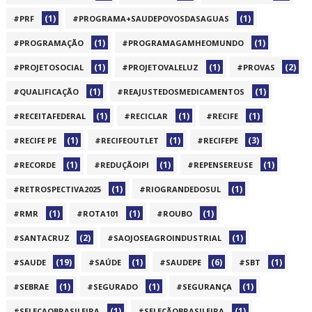
(1)
(1)
#PRF
#PROGRAMA+SAUDEPOVOSDASAGUAS
(1)
(1)
#PROGRAMAÇÃO
#PROGRAMAGAMHEOMUNDO
(1)
(1)
(2)
#PROJETOSOCIAL
#PROJETOVALELUZ
#PROVAS
(1)
(1)
#QUALIFICAÇÃO
#REAJUSTEDOSMEDICAMENTOS
(1)
(1)
(1)
#RECEITAFEDERAL
#RECICLAR
#RECIFE
(1)
(1)
(3)
#RECIFE PE
#RECIFEOUTLET
#RECIFEPE
(1)
(1)
(1)
#RECORDE
#REDUÇÃOIPI
#REPENSEREUSE
(1)
(1)
#RETROSPECTIVA2025
#RIOGRANDEDOSUL
(1)
(1)
(1)
#RMR
#ROTA101
#ROUBO
(2)
(1)
#SANTACRUZ
#SAOJOSEAGROINDUSTRIAL
(19)
(1)
(6)
(1)
#SAUDE
#SAÚDE
#SAUDEPE
#SBT
(1)
(1)
(1)
#SEBRAE
#SEGURADO
#SEGURANÇA
(1)
(1)
#SELECAOBRASILEIRA
#SELEÇÃOBRASILEIRA