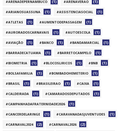
(1)
(1)
#ARENADEPERNAMBUCO
#ARENAVERAO
(1)
(1)
#ARIANOSUASSUNA
#ASSISTENCIASOCIAL
(1)
(1)
#ATLETAS
#AUMENTODEPASSAGEM
(1)
(1)
#AURORADOSCARNAVAIS
#AUTOESCOLA
(1)
(1)
(1)
#AVIAÇÃO
#BANCO
#BANDAMARCIAL
(1)
(1)
#BARRADECATUAMA
#BARRETOCAMPELO
(1)
(1)
(1)
#BIOMETRIA
#BLOCOSLIRICOS
#BNB
(1)
(1)
#BOLSAFAMILIA
#BOMBADOHEMETERIO
(1)
(1)
(1)
#BRASIL
#BRASILEIRAO
#CAIXA
(1)
(1)
#CALDEIRADA
#CAMARADOSDEPUTADOS
(1)
#CAMPANHADAFRATERNIDADE2026
(1)
(1)
#CANCERDELARINGE
#CARAVANADASJUVENTUDES
(2)
(2)
#CARNAVAL2024
#CARNAVAL2026