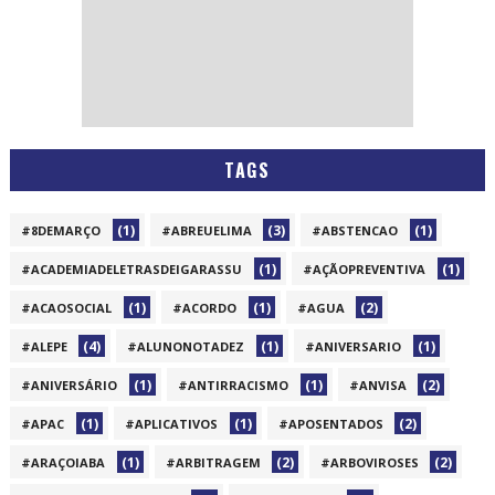
TAGS
(1)
(3)
(1)
#8DEMARÇO
#ABREUELIMA
#ABSTENCAO
(1)
(1)
#ACADEMIADELETRASDEIGARASSU
#AÇÃOPREVENTIVA
(1)
(1)
(2)
#ACAOSOCIAL
#ACORDO
#AGUA
(4)
(1)
(1)
#ALEPE
#ALUNONOTADEZ
#ANIVERSARIO
(1)
(1)
(2)
#ANIVERSÁRIO
#ANTIRRACISMO
#ANVISA
(1)
(1)
(2)
#APAC
#APLICATIVOS
#APOSENTADOS
(1)
(2)
(2)
#ARAÇOIABA
#ARBITRAGEM
#ARBOVIROSES