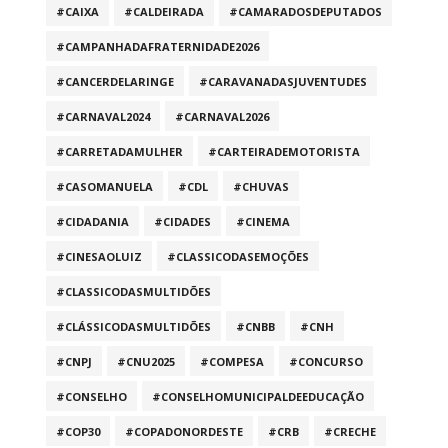
#CAIXA
#CALDEIRADA
#CAMARADOSDEPUTADOS
#CAMPANHADAFRATERNIDADE2026
#CANCERDELARINGE
#CARAVANADASJUVENTUDES
#CARNAVAL2024
#CARNAVAL2026
#CARRETADAMULHER
#CARTEIRADEMOTORISTA
#CASOMANUELA
#CDL
#CHUVAS
#CIDADANIA
#CIDADES
#CINEMA
#CINESAOLUIZ
#CLASSICODASEMOÇÕES
#CLASSICODASMULTIDÕES
#CLÁSSICODASMULTIDÕES
#CNBB
#CNH
#CNPJ
#CNU2025
#COMPESA
#CONCURSO
#CONSELHO
#CONSELHOMUNICIPALDEEDUCAÇÃO
#COP30
#COPADONORDESTE
#CRB
#CRECHE