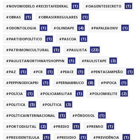
(1)
(1)
#NOVOMODELO #RECEITAFEDERAL
#OAGENTESECRETO
(1)
(1)
#OBRAS
#OBRASIRREGULARES
(1)
(4)
(1)
#ODONTOLOGIA
#OLINDAPE
#PAPALEAOXIV
(1)
(1)
#PARTIDOPOLÍTICO
#PASCOA
(1)
(23)
#PATRIMONICULTURAL
#PAULISTA
(1)
(3)
#PAULISTANORTHWAYSHOPPIN
#PAULISTAPE
(1)
(1)
(1)
(1)
#PAZ
#PCR
#PEACE
#PENTACAMPEÃO
(1)
(8)
(1)
#PEPPINODICAPRI
#PERNAMBUCO
#PIPOCA
(1)
(1)
(2)
#POLÍCIA
#POLICIAMILITAR
#POLIOMIELITE
(5)
(3)
#POLITICA
#POLÍTICA
(1)
(1)
#POLÍTICAINTERNACIONAL
#PÔRDOSOL
(2)
(1)
(1)
#PORTODIGITAL
#PREDIO
#PREMIO
(1)
(1)
(1)
#PRESIDENTELULA
#PRESIDIO
#PREVIDÊNCIA