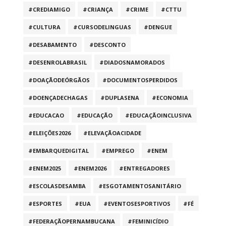
#CREDIAMIGO
#CRIANÇA
#CRIME
#CTTU
#CULTURA
#CURSODELINGUAS
#DENGUE
#DESABAMENTO
#DESCONTO
#DESENROLABRASIL
#DIADOSNAMORADOS
#DOAÇÃODEÓRGÃOS
#DOCUMENTOSPERDIDOS
#DOENÇADECHAGAS
#DUPLASENA
#ECONOMIA
#EDUCACAO
#EDUCAÇÃO
#EDUCAÇÃOINCLUSIVA
#ELEIÇÕES2026
#ELEVAÇÃOACIDADE
#EMBARQUEDIGITAL
#EMPREGO
#ENEM
#ENEM2025
#ENEM2026
#ENTREGADORES
#ESCOLASDESAMBA
#ESGOTAMENTOSANITÁRIO
#ESPORTES
#EUA
#EVENTOSESPORTIVOS
#FÉ
#FEDERAÇÃOPERNAMBUCANA
#FEMINICÍDIO