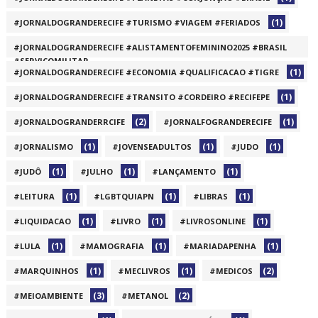
(1)
#JORNALDOGRANDERECIFE #TURISMO #VIAGEM #FERIADOS
#JORNALDOGRANDERECIFE #ALISTAMENTOFEMININO2025 #BRASIL
#SERVIÇOMILITAR
(1)
#JORNALDOGRANDERECIFE #ECONOMIA #QUALIFICACAO #TIGRE
(1)
(1)
#JORNALDOGRANDERECIFE #TRANSITO #CORDEIRO #RECIFEPE
(2)
(1)
#JORNALDOGRANDERRCIFE
#JORNALFOGRANDERECIFE
(1)
(1)
(1)
#JORNALISMO
#JOVENSEADULTOS
#JUDO
(1)
(1)
(1)
#JUDÔ
#JULHO
#LANÇAMENTO
(1)
(1)
(1)
#LEITURA
#LGBTQUIAPN
#LIBRAS
(1)
(1)
(1)
#LIQUIDACAO
#LIVRO
#LIVROSONLINE
(1)
(1)
(1)
#LULA
#MAMOGRAFIA
#MARIADAPENHA
(1)
(1)
(2)
#MARQUINHOS
#MECLIVROS
#MEDICOS
(3)
(2)
#MEIOAMBIENTE
#METANOL