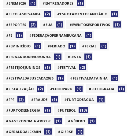
(1)
(1)
#ENEM2026
#ENTREGADORES
(2)
(1)
#ESCOLASDESAMBA
#ESGOTAMENTOSANITÁRIO
(2)
(1)
(1)
#ESPORTES
#EUA
#EVENTOSESPORTIVOS
(1)
(1)
#FÉ
#FEDERAÇÃOPERNAMBUCANA
(1)
(1)
(1)
#FEMINICÍDIO
#FERIADO
#FERIAS
(1)
(1)
#FERNANDODENORONHA
#FESTA
(1)
(2)
#FESTEJOSJUNINOS
#FESTIVAL
(1)
(1)
#FESTIVALDABUSCADA2026
#FESTIVALDATAINHA
(2)
(1)
(1)
#FISCALIZAÇÃO
#FOODPARK
#FOTOGRAFIA
(2)
(1)
(1)
#FPF
#FRAUDE
#FURTODEÁGUA
(1)
(13)
#FURTODEENERGIA
#FUTEBOL
(1)
(1)
#GASTRONOMIA #RECIFE
#GÊNERO
(1)
(1)
#GERALDOALCKMIN
#GIERSE