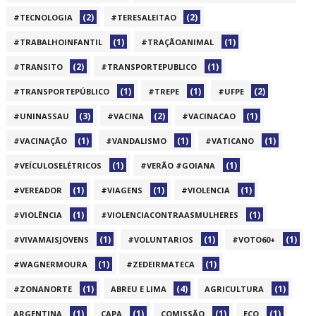
(2)
(2)
#TECNOLOGIA
#TERESALEITAO
(1)
(1)
#TRABALHOINFANTIL
#TRAÇÃOANIMAL
(2)
(1)
#TRANSITO
#TRANSPORTEPUBLICO
(1)
(1)
(2)
#TRANSPORTEPÚBLICO
#TREPE
#UFPE
(3)
(2)
(1)
#UNINASSAU
#VACINA
#VACINACAO
(1)
(1)
(1)
#VACINAÇÃO
#VANDALISMO
#VATICANO
(1)
(1)
#VEÍCULOSELÉTRICOS
#VERÃO #GOIANA
(1)
(1)
(1)
#VEREADOR
#VIAGENS
#VIOLENCIA
(1)
(1)
#VIOLÊNCIA
#VIOLENCIACONTRAASMULHERES
(1)
(1)
(1)
#VIVAMAISJOVENS
#VOLUNTARIOS
#VOTO60+
(1)
(1)
#WAGNERMOURA
#ZEDEIRMATECA
(1)
(4)
(1)
#ZONANORTE
ABREU E LIMA
AGRICULTURA
(1)
(1)
(1)
(1)
ARGENTINA
CAPA
COMISSÃO
ECO