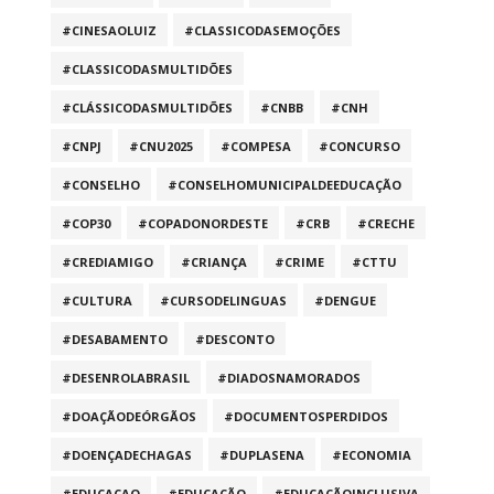
#CINESAOLUIZ
#CLASSICODASEMOÇÕES
#CLASSICODASMULTIDÕES
#CLÁSSICODASMULTIDÕES
#CNBB
#CNH
#CNPJ
#CNU2025
#COMPESA
#CONCURSO
#CONSELHO
#CONSELHOMUNICIPALDEEDUCAÇÃO
#COP30
#COPADONORDESTE
#CRB
#CRECHE
#CREDIAMIGO
#CRIANÇA
#CRIME
#CTTU
#CULTURA
#CURSODELINGUAS
#DENGUE
#DESABAMENTO
#DESCONTO
#DESENROLABRASIL
#DIADOSNAMORADOS
#DOAÇÃODEÓRGÃOS
#DOCUMENTOSPERDIDOS
#DOENÇADECHAGAS
#DUPLASENA
#ECONOMIA
#EDUCACAO
#EDUCAÇÃO
#EDUCAÇÃOINCLUSIVA