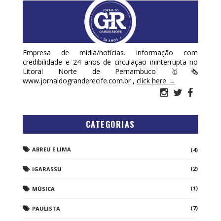
Empresa de mídia/notícias. Informação com
credibilidade e 24 anos de circulação ininterrupta no
Litoral Norte de Pernambuco 🥇🗞
www.jornaldogranderecife.com.br ,
click here →
CATEGORIAS
ABREU E LIMA
(4)
(2)
IGARASSU
(1)
MÚSICA
(7)
PAULISTA