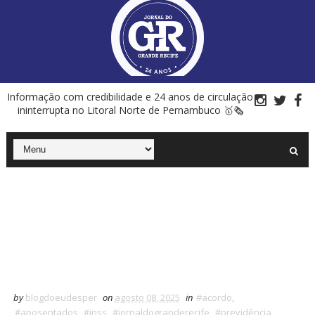
Informação com credibilidade e 24 anos de circulação
ininterrupta no Litoral Norte de Pernambuco 🥇🗞
by
blogdoeudesper
on
agosto 08, 2025
in
#acordo
,
#aposentados
,
#inss
,
#jornaldogranderecife
,
#previdência