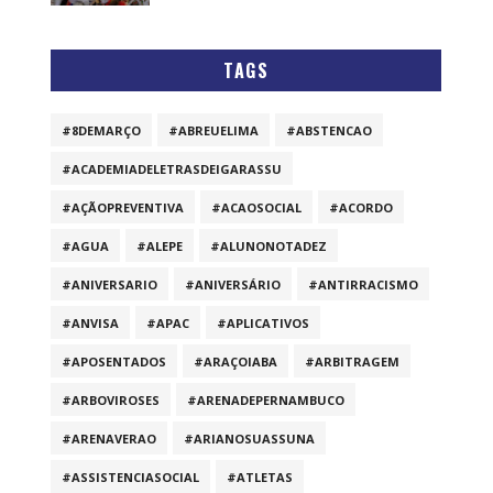
TAGS
#8DEMARÇO
#ABREUELIMA
#ABSTENCAO
#ACADEMIADELETRASDEIGARASSU
#AÇÃOPREVENTIVA
#ACAOSOCIAL
#ACORDO
#AGUA
#ALEPE
#ALUNONOTADEZ
#ANIVERSARIO
#ANIVERSÁRIO
#ANTIRRACISMO
#ANVISA
#APAC
#APLICATIVOS
#APOSENTADOS
#ARAÇOIABA
#ARBITRAGEM
#ARBOVIROSES
#ARENADEPERNAMBUCO
#ARENAVERAO
#ARIANOSUASSUNA
#ASSISTENCIASOCIAL
#ATLETAS