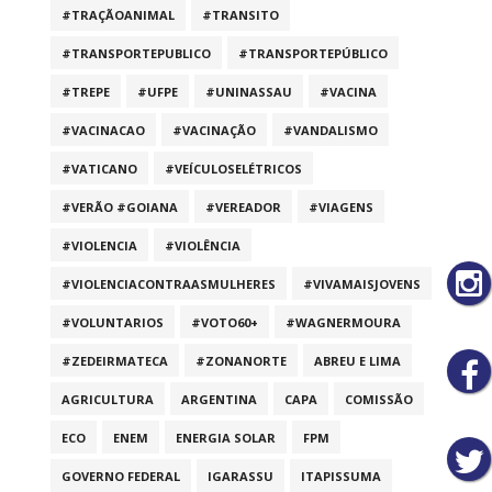
#TRAÇÃOANIMAL
#TRANSITO
#TRANSPORTEPUBLICO
#TRANSPORTEPÚBLICO
#TREPE
#UFPE
#UNINASSAU
#VACINA
#VACINACAO
#VACINAÇÃO
#VANDALISMO
#VATICANO
#VEÍCULOSELÉTRICOS
#VERÃO #GOIANA
#VEREADOR
#VIAGENS
#VIOLENCIA
#VIOLÊNCIA
#VIOLENCIACONTRAASMULHERES
#VIVAMAISJOVENS
#VOLUNTARIOS
#VOTO60+
#WAGNERMOURA
#ZEDEIRMATECA
#ZONANORTE
ABREU E LIMA
AGRICULTURA
ARGENTINA
CAPA
COMISSÃO
ECO
ENEM
ENERGIA SOLAR
FPM
GOVERNO FEDERAL
IGARASSU
ITAPISSUMA