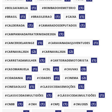
(1)
(1)
#BOLSAFAMILIA
#BOMBADOHEMETERIO
(1)
(1)
(1)
#BRASIL
#BRASILEIRAO
#CAIXA
(1)
(1)
#CALDEIRADA
#CAMARADOSDEPUTADOS
(1)
#CAMPANHADAFRATERNIDADE2026
(1)
(1)
#CANCERDELARINGE
#CARAVANADASJUVENTUDES
(2)
(2)
#CARNAVAL2024
#CARNAVAL2026
(1)
(1)
#CARRETADAMULHER
#CARTEIRADEMOTORISTA
(1)
(1)
(3)
#CASOMANUELA
#CDL
#CHUVAS
(1)
(1)
(2)
#CIDADANIA
#CIDADES
#CINEMA
(1)
(1)
#CINESAOLUIZ
#CLASSICODASEMOÇÕES
(1)
(1)
#CLASSICODASMULTIDÕES
#CLÁSSICODASMULTIDÕES
(1)
(1)
(1)
(1)
#CNBB
#CNH
#CNPJ
#CNU2025