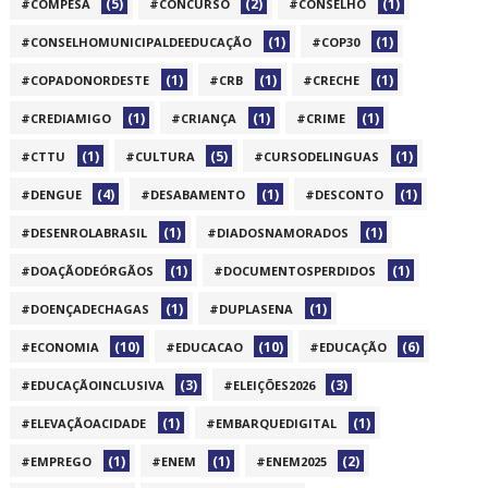
(5)
(2)
(1)
#COMPESA
#CONCURSO
#CONSELHO
(1)
(1)
#CONSELHOMUNICIPALDEEDUCAÇÃO
#COP30
(1)
(1)
(1)
#COPADONORDESTE
#CRB
#CRECHE
(1)
(1)
(1)
#CREDIAMIGO
#CRIANÇA
#CRIME
(1)
(5)
(1)
#CTTU
#CULTURA
#CURSODELINGUAS
(4)
(1)
(1)
#DENGUE
#DESABAMENTO
#DESCONTO
(1)
(1)
#DESENROLABRASIL
#DIADOSNAMORADOS
(1)
(1)
#DOAÇÃODEÓRGÃOS
#DOCUMENTOSPERDIDOS
(1)
(1)
#DOENÇADECHAGAS
#DUPLASENA
(10)
(10)
(6)
#ECONOMIA
#EDUCACAO
#EDUCAÇÃO
(3)
(3)
#EDUCAÇÃOINCLUSIVA
#ELEIÇÕES2026
(1)
(1)
#ELEVAÇÃOACIDADE
#EMBARQUEDIGITAL
(1)
(1)
(2)
#EMPREGO
#ENEM
#ENEM2025