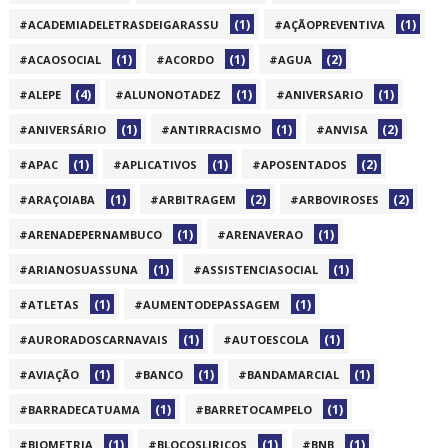
(1)
(1)
#ACADEMIADELETRASDEIGARASSU
#AÇÃOPREVENTIVA
(1)
(1)
(2)
#ACAOSOCIAL
#ACORDO
#AGUA
(4)
(1)
(1)
#ALEPE
#ALUNONOTADEZ
#ANIVERSARIO
(1)
(1)
(2)
#ANIVERSÁRIO
#ANTIRRACISMO
#ANVISA
(1)
(1)
(2)
#APAC
#APLICATIVOS
#APOSENTADOS
(1)
(2)
(2)
#ARAÇOIABA
#ARBITRAGEM
#ARBOVIROSES
(1)
(1)
#ARENADEPERNAMBUCO
#ARENAVERAO
(1)
(1)
#ARIANOSUASSUNA
#ASSISTENCIASOCIAL
(1)
(1)
#ATLETAS
#AUMENTODEPASSAGEM
(1)
(1)
#AURORADOSCARNAVAIS
#AUTOESCOLA
(1)
(1)
(1)
#AVIAÇÃO
#BANCO
#BANDAMARCIAL
(1)
(1)
#BARRADECATUAMA
#BARRETOCAMPELO
(1)
(1)
(1)
#BIOMETRIA
#BLOCOSLIRICOS
#BNB