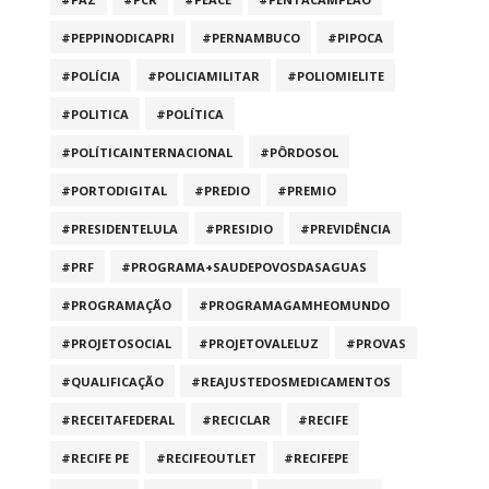
#PEPPINODICAPRI
#PERNAMBUCO
#PIPOCA
#POLÍCIA
#POLICIAMILITAR
#POLIOMIELITE
#POLITICA
#POLÍTICA
#POLÍTICAINTERNACIONAL
#PÔRDOSOL
#PORTODIGITAL
#PREDIO
#PREMIO
#PRESIDENTELULA
#PRESIDIO
#PREVIDÊNCIA
#PRF
#PROGRAMA+SAUDEPOVOSDASAGUAS
#PROGRAMAÇÃO
#PROGRAMAGAMHEOMUNDO
#PROJETOSOCIAL
#PROJETOVALELUZ
#PROVAS
#QUALIFICAÇÃO
#REAJUSTEDOSMEDICAMENTOS
#RECEITAFEDERAL
#RECICLAR
#RECIFE
#RECIFE PE
#RECIFEOUTLET
#RECIFEPE