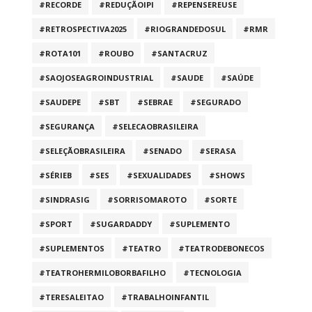
#RECORDE
#REDUÇÃOIPI
#REPENSEREUSE
#RETROSPECTIVA2025
#RIOGRANDEDOSUL
#RMR
#ROTA101
#ROUBO
#SANTACRUZ
#SAOJOSEAGROINDUSTRIAL
#SAUDE
#SAÚDE
#SAUDEPE
#SBT
#SEBRAE
#SEGURADO
#SEGURANÇA
#SELECAOBRASILEIRA
#SELEÇÃOBRASILEIRA
#SENADO
#SERASA
#SÉRIEB
#SES
#SEXUALIDADES
#SHOWS
#SINDRASIG
#SORRISOMAROTO
#SORTE
#SPORT
#SUGARDADDY
#SUPLEMENTO
#SUPLEMENTOS
#TEATRO
#TEATRODEBONECOS
#TEATROHERMILOBORBAFILHO
#TECNOLOGIA
#TERESALEITAO
#TRABALHOINFANTIL