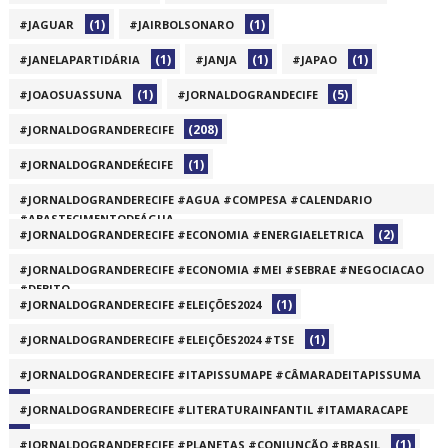
(1)
(1)
#JAGUAR
#JAIRBOLSONARO
(1)
(1)
(1)
#JANELAPARTIDÁRIA
#JANJA
#JAPAO
(1)
(5)
#JOAOSUASSUNA
#JORNALDOGRANDECIFE
(208)
#JORNALDOGRANDERECIFE
(1)
#JORNALDOGRANDEŔECIFE
#JORNALDOGRANDERECIFE #AGUA #COMPESA #CALENDARIO
#ABASTECIMENTODEÁGUA
(2)
#JORNALDOGRANDERECIFE #ECONOMIA #ENERGIAELETRICA
(1)
#JORNALDOGRANDERECIFE #ECONOMIA #MEI #SEBRAE #NEGOCIACAO
#DEBITO
(1)
#JORNALDOGRANDERECIFE #ELEIÇÕES2024
(1)
(1)
#JORNALDOGRANDERECIFE #ELEIÇÕES2024 #TSE
#JORNALDOGRANDERECIFE #ITAPISSUMAPE #CÂMARADEITAPISSUMA
(1)
#JORNALDOGRANDERECIFE #LITERATURAINFANTIL #ITAMARACAPE
(1)
(1)
#JORNALDOGRANDERECIFE #PLANETAS #CONJUNÇÃO #BRASIL