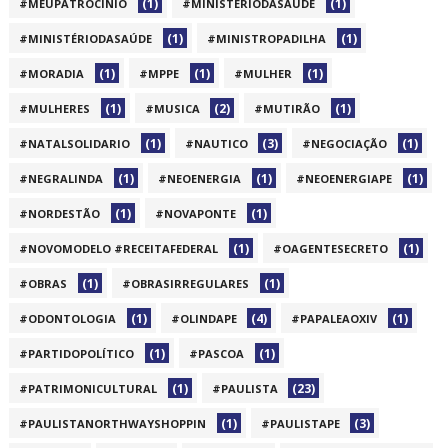
(1)
(1)
#MEUPATROCINIO
#MINISTERIODASAÚDE
(1)
(1)
#MINISTÉRIODASAÚDE
#MINISTROPADILHA
(1)
(1)
(1)
#MORADIA
#MPPE
#MULHER
(1)
(2)
(1)
#MULHERES
#MUSICA
#MUTIRÃO
(1)
(3)
(1)
#NATALSOLIDARIO
#NAUTICO
#NEGOCIAÇÃO
(1)
(1)
(1)
#NEGRALINDA
#NEOENERGIA
#NEOENERGIAPE
(1)
(1)
#NORDESTÃO
#NOVAPONTE
(1)
(1)
#NOVOMODELO #RECEITAFEDERAL
#OAGENTESECRETO
(1)
(1)
#OBRAS
#OBRASIRREGULARES
(1)
(4)
(1)
#ODONTOLOGIA
#OLINDAPE
#PAPALEAOXIV
(1)
(1)
#PARTIDOPOLÍTICO
#PASCOA
(1)
(23)
#PATRIMONICULTURAL
#PAULISTA
(1)
(3)
#PAULISTANORTHWAYSHOPPIN
#PAULISTAPE