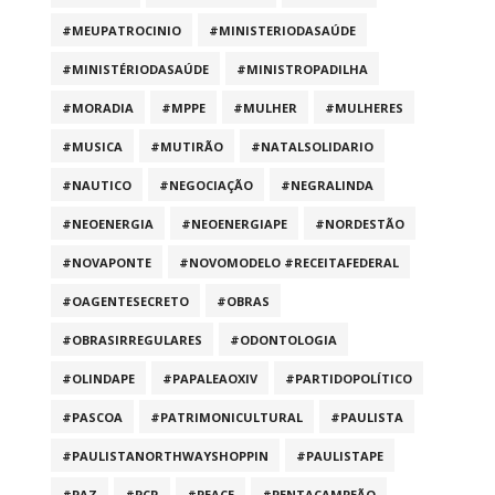
#MEUPATROCINIO
#MINISTERIODASAÚDE
#MINISTÉRIODASAÚDE
#MINISTROPADILHA
#MORADIA
#MPPE
#MULHER
#MULHERES
#MUSICA
#MUTIRÃO
#NATALSOLIDARIO
#NAUTICO
#NEGOCIAÇÃO
#NEGRALINDA
#NEOENERGIA
#NEOENERGIAPE
#NORDESTÃO
#NOVAPONTE
#NOVOMODELO #RECEITAFEDERAL
#OAGENTESECRETO
#OBRAS
#OBRASIRREGULARES
#ODONTOLOGIA
#OLINDAPE
#PAPALEAOXIV
#PARTIDOPOLÍTICO
#PASCOA
#PATRIMONICULTURAL
#PAULISTA
#PAULISTANORTHWAYSHOPPIN
#PAULISTAPE
#PAZ
#PCR
#PEACE
#PENTACAMPEÃO