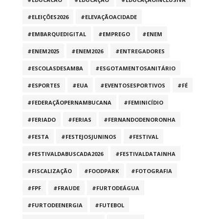
#ELEIÇÕES2026
#ELEVAÇÃOACIDADE
#EMBARQUEDIGITAL
#EMPREGO
#ENEM
#ENEM2025
#ENEM2026
#ENTREGADORES
#ESCOLASDESAMBA
#ESGOTAMENTOSANITÁRIO
#ESPORTES
#EUA
#EVENTOSESPORTIVOS
#FÉ
#FEDERAÇÃOPERNAMBUCANA
#FEMINICÍDIO
#FERIADO
#FERIAS
#FERNANDODENORONHA
#FESTA
#FESTEJOSJUNINOS
#FESTIVAL
#FESTIVALDABUSCADA2026
#FESTIVALDATAINHA
#FISCALIZAÇÃO
#FOODPARK
#FOTOGRAFIA
#FPF
#FRAUDE
#FURTODEÁGUA
#FURTODEENERGIA
#FUTEBOL