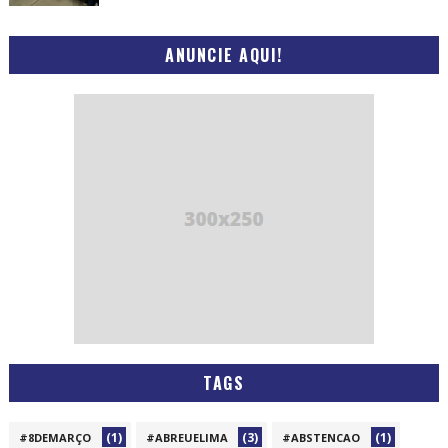
ANUNCIE AQUI!
TAGS
(1)
(3)
(1)
#8DEMARÇO
#ABREUELIMA
#ABSTENCAO