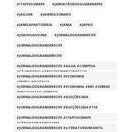
#ITAPISSUMAPE
#JABOATÃODOSGUARARAPES
#JAGUAR
#JAIRBOLSONARO
#JANELAPARTIDÁRIA
#JANJA
#JAPAO
#JOAOSUASSUNA
#JORNALDOGRANDECIFE
#JORNALDOGRANDERECIFE
#JORNALDOGRANDEŔECIFE
#JORNALDOGRANDERECIFE #AGUA #COMPESA
#CALENDARIO #ABASTECIMENTODEÁGUA
#JORNALDOGRANDERECIFE #ECONOMIA
#ENERGIAELETRICA
#JORNALDOGRANDERECIFE #ECONOMIA #MEI #SEBRAE
#NEGOCIACAO #DEBITO
#JORNALDOGRANDERECIFE #ELEIÇÕES2024
#JORNALDOGRANDERECIFE #ELEIÇÕES2024 #TSE
#JORNALDOGRANDERECIFE #ITAPISSUMAPE
#CÂMARADEITAPISSUMA
#JORNALDOGRANDERECIFE #LITERATURAINFANTIL