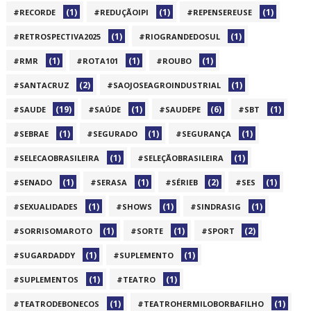
(1)
(1)
(1)
#RECORDE
#REDUÇÃOIPI
#REPENSEREUSE
(1)
(1)
#RETROSPECTIVA2025
#RIOGRANDEDOSUL
(1)
(1)
(1)
#RMR
#ROTA101
#ROUBO
(2)
(1)
#SANTACRUZ
#SAOJOSEAGROINDUSTRIAL
(19)
(1)
(6)
(1)
#SAUDE
#SAÚDE
#SAUDEPE
#SBT
(1)
(1)
(1)
#SEBRAE
#SEGURADO
#SEGURANÇA
(1)
(1)
#SELECAOBRASILEIRA
#SELEÇÃOBRASILEIRA
(1)
(1)
(2)
(1)
#SENADO
#SERASA
#SÉRIEB
#SES
(1)
(1)
(1)
#SEXUALIDADES
#SHOWS
#SINDRASIG
(1)
(1)
(2)
#SORRISOMAROTO
#SORTE
#SPORT
(1)
(1)
#SUGARDADDY
#SUPLEMENTO
(1)
(1)
#SUPLEMENTOS
#TEATRO
(1)
(1)
#TEATRODEBONECOS
#TEATROHERMILOBORBAFILHO