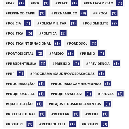
(1)
(1)
(1)
(1)
#PAZ
#PCR
#PEACE
#PENTACAMPEÃO
(1)
(8)
(1)
#PEPPINODICAPRI
#PERNAMBUCO
#PIPOCA
(1)
(1)
(2)
#POLÍCIA
#POLICIAMILITAR
#POLIOMIELITE
(5)
(3)
#POLITICA
#POLÍTICA
(1)
(1)
#POLÍTICAINTERNACIONAL
#PÔRDOSOL
(2)
(1)
(1)
#PORTODIGITAL
#PREDIO
#PREMIO
(1)
(1)
(1)
#PRESIDENTELULA
#PRESIDIO
#PREVIDÊNCIA
(1)
(1)
#PRF
#PROGRAMA+SAUDEPOVOSDASAGUAS
(1)
(1)
#PROGRAMAÇÃO
#PROGRAMAGAMHEOMUNDO
(1)
(1)
(2)
#PROJETOSOCIAL
#PROJETOVALELUZ
#PROVAS
(1)
(1)
#QUALIFICAÇÃO
#REAJUSTEDOSMEDICAMENTOS
(1)
(1)
(1)
#RECEITAFEDERAL
#RECICLAR
#RECIFE
(1)
(1)
(3)
#RECIFE PE
#RECIFEOUTLET
#RECIFEPE