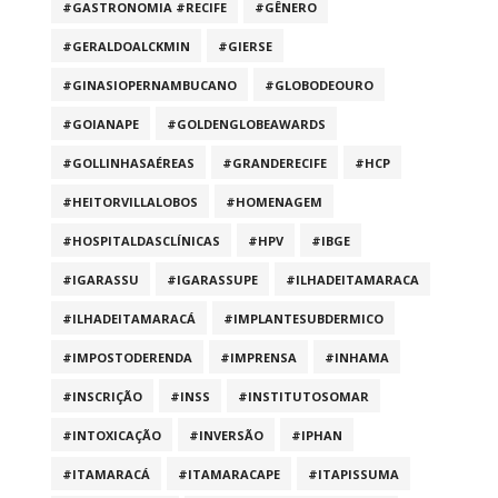
#GASTRONOMIA #RECIFE
#GÊNERO
#GERALDOALCKMIN
#GIERSE
#GINASIOPERNAMBUCANO
#GLOBODEOURO
#GOIANAPE
#GOLDENGLOBEAWARDS
#GOLLINHASAÉREAS
#GRANDERECIFE
#HCP
#HEITORVILLALOBOS
#HOMENAGEM
#HOSPITALDASCLÍNICAS
#HPV
#IBGE
#IGARASSU
#IGARASSUPE
#ILHADEITAMARACA
#ILHADEITAMARACÁ
#IMPLANTESUBDERMICO
#IMPOSTODERENDA
#IMPRENSA
#INHAMA
#INSCRIÇÃO
#INSS
#INSTITUTOSOMAR
#INTOXICAÇÃO
#INVERSÃO
#IPHAN
#ITAMARACÁ
#ITAMARACAPE
#ITAPISSUMA