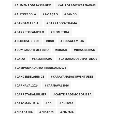
#AUMENTODEPASSAGEM
#AURORADOSCARNAVAIS
#AUTOESCOLA
#AVIAÇÃO
#BANCO
#BANDAMARCIAL
#BARRADECATUAMA
#BARRETOCAMPELO
#BIOMETRIA
#BLOCOSLIRICOS
#BNB
#BOLSAFAMILIA
#BOMBADOHEMETERIO
#BRASIL
#BRASILEIRAO
#CAIXA
#CALDEIRADA
#CAMARADOSDEPUTADOS
#CAMPANHADAFRATERNIDADE2026
#CANCERDELARINGE
#CARAVANADASJUVENTUDES
#CARNAVAL2024
#CARNAVAL2026
#CARRETADAMULHER
#CARTEIRADEMOTORISTA
#CASOMANUELA
#CDL
#CHUVAS
#CIDADANIA
#CIDADES
#CINEMA