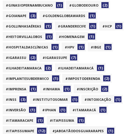
(1)
(2)
#GINASIOPERNAMBUCANO
#GLOBODEOURO
(3)
(1)
#GOIANAPE
#GOLDENGLOBEAWARDS
(1)
(1)
(1)
#GOLLINHASAÉREAS
#GRANDERECIFE
#HCP
(1)
(1)
#HEITORVILLALOBOS
#HOMENAGEM
(1)
(1)
(1)
#HOSPITALDASCLÍNICAS
#HPV
#IBGE
(2)
(7)
#IGARASSU
#IGARASSUPE
(2)
(1)
#ILHADEITAMARACA
#ILHADEITAMARACÁ
(1)
(2)
#IMPLANTESUBDERMICO
#IMPOSTODERENDA
(1)
(1)
(2)
#IMPRENSA
#INHAMA
#INSCRIÇÃO
(3)
(1)
(1)
#INSS
#INSTITUTOSOMAR
#INTOXICAÇÃO
(1)
(1)
(1)
#INVERSÃO
#IPHAN
#ITAMARACÁ
(1)
(1)
#ITAMARACAPE
#ITAPISSUMA
(12)
(1)
#ITAPISSUMAPE
#JABOATÃODOSGUARARAPES