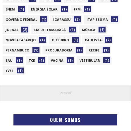
(1)
(1)
(1)
ENEM
ENERGIA SOLAR
FPM
(1)
(2)
(1)
GOVERNO FEDERAL
IGARASSU
ITAPISSUMA
(2)
(1)
(1)
JORNAL
LIA DE ITAMARACÁ
MÚSICA
(1)
(1)
(7)
NOVO ATACAREJO
OUTUBRO
PAULISTA
(1)
(1)
(1)
PERNAMBUCO
PROCURADORIA
RECIFE
(1)
(1)
(1)
(1)
SAU
TCE
VACINA
VESTIBULAR
(1)
YVES
QUEM SOMOS