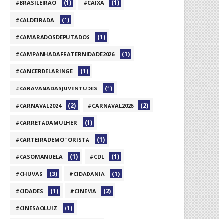
(1)
(1)
#BRASILEIRAO
#CAIXA
(1)
#CALDEIRADA
(1)
#CAMARADOSDEPUTADOS
(1)
#CAMPANHADAFRATERNIDADE2026
(1)
#CANCERDELARINGE
(1)
#CARAVANADASJUVENTUDES
(2)
(2)
#CARNAVAL2024
#CARNAVAL2026
(1)
#CARRETADAMULHER
(1)
#CARTEIRADEMOTORISTA
(1)
(1)
#CASOMANUELA
#CDL
(3)
(1)
#CHUVAS
#CIDADANIA
(1)
(2)
#CIDADES
#CINEMA
(1)
#CINESAOLUIZ