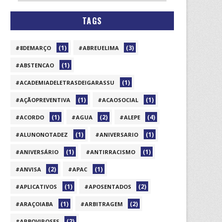
TAGS
(1)
(3)
#8DEMARÇO
#ABREUELIMA
(1)
#ABSTENCAO
(1)
#ACADEMIADELETRASDEIGARASSU
(1)
(1)
#AÇÃOPREVENTIVA
#ACAOSOCIAL
(1)
(2)
(4)
#ACORDO
#AGUA
#ALEPE
(1)
(1)
#ALUNONOTADEZ
#ANIVERSARIO
(1)
(1)
#ANIVERSÁRIO
#ANTIRRACISMO
(2)
(1)
#ANVISA
#APAC
(1)
(2)
#APLICATIVOS
#APOSENTADOS
(1)
(2)
#ARAÇOIABA
#ARBITRAGEM
(2)
#ARBOVIROSES