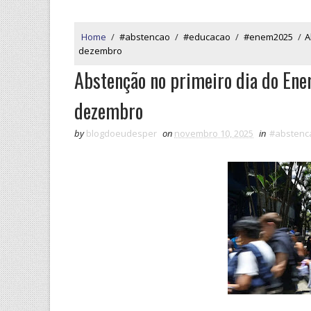
Home
/
#abstencao
/
#educacao
/
#enem2025
/
A
dezembro
Abstenção no primeiro dia do Enem
dezembro
by
blogdoeudesper
on
novembro 10, 2025
in
#abstenc