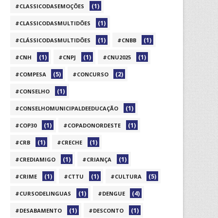
(1)
#CLASSICODASEMOÇÕES
(1)
#CLASSICODASMULTIDÕES
(1)
(1)
#CLÁSSICODASMULTIDÕES
#CNBB
(1)
(1)
(1)
#CNH
#CNPJ
#CNU2025
(5)
(2)
#COMPESA
#CONCURSO
(1)
#CONSELHO
(1)
#CONSELHOMUNICIPALDEEDUCAÇÃO
(1)
(1)
#COP30
#COPADONORDESTE
(1)
(1)
#CRB
#CRECHE
(1)
(1)
#CREDIAMIGO
#CRIANÇA
(1)
(1)
(5)
#CRIME
#CTTU
#CULTURA
(1)
(4)
#CURSODELINGUAS
#DENGUE
(1)
(1)
#DESABAMENTO
#DESCONTO