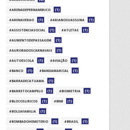
(1)
#ARENADEPERNAMBUCO
(1)
(1)
#ARENAVERAO
#ARIANOSUASSUNA
(1)
(1)
#ASSISTENCIASOCIAL
#ATLETAS
(1)
#AUMENTODEPASSAGEM
(1)
#AURORADOSCARNAVAIS
(1)
(1)
#AUTOESCOLA
#AVIAÇÃO
(1)
(1)
#BANCO
#BANDAMARCIAL
(1)
#BARRADECATUAMA
(1)
(1)
#BARRETOCAMPELO
#BIOMETRIA
(1)
(1)
#BLOCOSLIRICOS
#BNB
(1)
#BOLSAFAMILIA
(1)
(1)
#BOMBADOHEMETERIO
#BRASIL