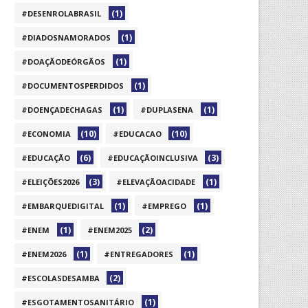
(1)
#DESENROLABRASIL
(1)
#DIADOSNAMORADOS
(1)
#DOAÇÃODEÓRGÃOS
(1)
#DOCUMENTOSPERDIDOS
(1)
(1)
#DOENÇADECHAGAS
#DUPLASENA
(10)
(10)
#ECONOMIA
#EDUCACAO
(6)
(3)
#EDUCAÇÃO
#EDUCAÇÃOINCLUSIVA
(3)
(1)
#ELEIÇÕES2026
#ELEVAÇÃOACIDADE
(1)
(1)
#EMBARQUEDIGITAL
#EMPREGO
(1)
(2)
#ENEM
#ENEM2025
(1)
(1)
#ENEM2026
#ENTREGADORES
(2)
#ESCOLASDESAMBA
(1)
#ESGOTAMENTOSANITÁRIO