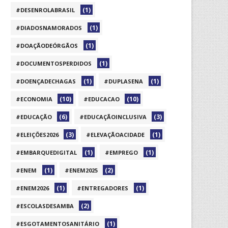
(1)
#DESENROLABRASIL
(1)
#DIADOSNAMORADOS
(1)
#DOAÇÃODEÓRGÃOS
(1)
#DOCUMENTOSPERDIDOS
(1)
(1)
#DOENÇADECHAGAS
#DUPLASENA
(10)
(10)
#ECONOMIA
#EDUCACAO
(6)
(3)
#EDUCAÇÃO
#EDUCAÇÃOINCLUSIVA
(3)
(1)
#ELEIÇÕES2026
#ELEVAÇÃOACIDADE
(1)
(1)
#EMBARQUEDIGITAL
#EMPREGO
(1)
(2)
#ENEM
#ENEM2025
(1)
(1)
#ENEM2026
#ENTREGADORES
(2)
#ESCOLASDESAMBA
(1)
#ESGOTAMENTOSANITÁRIO