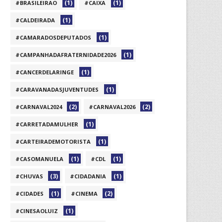
(1)
(1)
#BRASILEIRAO
#CAIXA
(1)
#CALDEIRADA
(1)
#CAMARADOSDEPUTADOS
(1)
#CAMPANHADAFRATERNIDADE2026
(1)
#CANCERDELARINGE
(1)
#CARAVANADASJUVENTUDES
(2)
(2)
#CARNAVAL2024
#CARNAVAL2026
(1)
#CARRETADAMULHER
(1)
#CARTEIRADEMOTORISTA
(1)
(1)
#CASOMANUELA
#CDL
(3)
(1)
#CHUVAS
#CIDADANIA
(1)
(2)
#CIDADES
#CINEMA
(1)
#CINESAOLUIZ