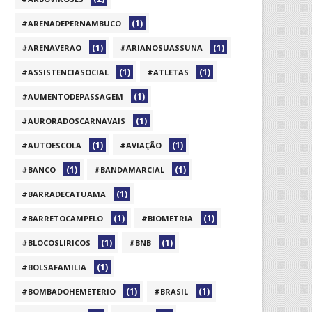
(1)
#ARENADEPERNAMBUCO
(1)
(1)
#ARENAVERAO
#ARIANOSUASSUNA
(1)
(1)
#ASSISTENCIASOCIAL
#ATLETAS
(1)
#AUMENTODEPASSAGEM
(1)
#AURORADOSCARNAVAIS
(1)
(1)
#AUTOESCOLA
#AVIAÇÃO
(1)
(1)
#BANCO
#BANDAMARCIAL
(1)
#BARRADECATUAMA
(1)
(1)
#BARRETOCAMPELO
#BIOMETRIA
(1)
(1)
#BLOCOSLIRICOS
#BNB
(1)
#BOLSAFAMILIA
(1)
(1)
#BOMBADOHEMETERIO
#BRASIL