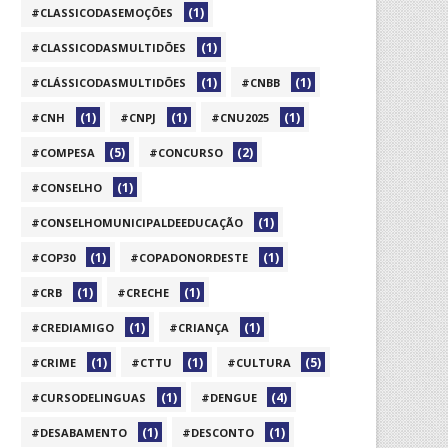
(1)
#CLASSICODASEMOÇÕES
(1)
#CLASSICODASMULTIDÕES
(1)
(1)
#CLÁSSICODASMULTIDÕES
#CNBB
(1)
(1)
(1)
#CNH
#CNPJ
#CNU2025
(5)
(2)
#COMPESA
#CONCURSO
(1)
#CONSELHO
(1)
#CONSELHOMUNICIPALDEEDUCAÇÃO
(1)
(1)
#COP30
#COPADONORDESTE
(1)
(1)
#CRB
#CRECHE
(1)
(1)
#CREDIAMIGO
#CRIANÇA
(1)
(1)
(5)
#CRIME
#CTTU
#CULTURA
(1)
(4)
#CURSODELINGUAS
#DENGUE
(1)
(1)
#DESABAMENTO
#DESCONTO