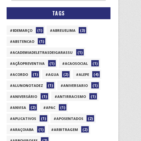
TAGS
(1)
(3)
#8DEMARÇO
#ABREUELIMA
(1)
#ABSTENCAO
(1)
#ACADEMIADELETRASDEIGARASSU
(1)
(1)
#AÇÃOPREVENTIVA
#ACAOSOCIAL
(1)
(2)
(4)
#ACORDO
#AGUA
#ALEPE
(1)
(1)
#ALUNONOTADEZ
#ANIVERSARIO
(1)
(1)
#ANIVERSÁRIO
#ANTIRRACISMO
(2)
(1)
#ANVISA
#APAC
(1)
(2)
#APLICATIVOS
#APOSENTADOS
(1)
(2)
#ARAÇOIABA
#ARBITRAGEM
(2)
#ARBOVIROSES