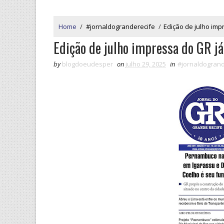
Home
/
#jornaldogranderecife
/
Edição de julho imp
Edição de julho impressa do GR já
by
blogdoeudesper
on
julho 29, 2025
in
#jornaldogrand