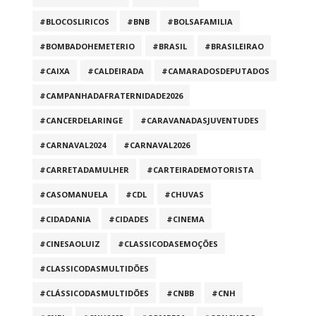
#BLOCOSLIRICOS
#BNB
#BOLSAFAMILIA
#BOMBADOHEMETERIO
#BRASIL
#BRASILEIRAO
#CAIXA
#CALDEIRADA
#CAMARADOSDEPUTADOS
#CAMPANHADAFRATERNIDADE2026
#CANCERDELARINGE
#CARAVANADASJUVENTUDES
#CARNAVAL2024
#CARNAVAL2026
#CARRETADAMULHER
#CARTEIRADEMOTORISTA
#CASOMANUELA
#CDL
#CHUVAS
#CIDADANIA
#CIDADES
#CINEMA
#CINESAOLUIZ
#CLASSICODASEMOÇÕES
#CLASSICODASMULTIDÕES
#CLÁSSICODASMULTIDÕES
#CNBB
#CNH