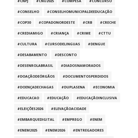
#CNPJ
#CNU2025
#COMPESA
#CONCURSO
#CONSELHO
#CONSELHOMUNICIPALDEEDUCAÇÃO
#COP30
#COPADONORDESTE
#CRB
#CRECHE
#CREDIAMIGO
#CRIANÇA
#CRIME
#CTTU
#CULTURA
#CURSODELINGUAS
#DENGUE
#DESABAMENTO
#DESCONTO
#DESENROLABRASIL
#DIADOSNAMORADOS
#DOAÇÃODEÓRGÃOS
#DOCUMENTOSPERDIDOS
#DOENÇADECHAGAS
#DUPLASENA
#ECONOMIA
#EDUCACAO
#EDUCAÇÃO
#EDUCAÇÃOINCLUSIVA
#ELEIÇÕES2026
#ELEVAÇÃOACIDADE
#EMBARQUEDIGITAL
#EMPREGO
#ENEM
#ENEM2025
#ENEM2026
#ENTREGADORES