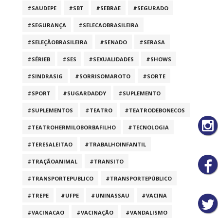
#SAUDEPE
#SBT
#SEBRAE
#SEGURADO
#SEGURANÇA
#SELECAOBRASILEIRA
#SELEÇÃOBRASILEIRA
#SENADO
#SERASA
#SÉRIEB
#SES
#SEXUALIDADES
#SHOWS
#SINDRASIG
#SORRISOMAROTO
#SORTE
#SPORT
#SUGARDADDY
#SUPLEMENTO
#SUPLEMENTOS
#TEATRO
#TEATRODEBONECOS
#TEATROHERMILOBORBAFILHO
#TECNOLOGIA
#TERESALEITAO
#TRABALHOINFANTIL
#TRAÇÃOANIMAL
#TRANSITO
#TRANSPORTEPUBLICO
#TRANSPORTEPÚBLICO
#TREPE
#UFPE
#UNINASSAU
#VACINA
#VACINACAO
#VACINAÇÃO
#VANDALISMO