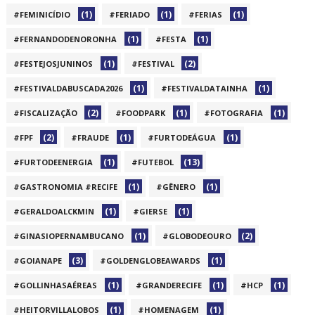
(1)
(1)
(1)
#FEMINICÍDIO
#FERIADO
#FERIAS
(1)
(1)
#FERNANDODENORONHA
#FESTA
(1)
(2)
#FESTEJOSJUNINOS
#FESTIVAL
(1)
(1)
#FESTIVALDABUSCADA2026
#FESTIVALDATAINHA
(2)
(1)
(1)
#FISCALIZAÇÃO
#FOODPARK
#FOTOGRAFIA
(2)
(1)
(1)
#FPF
#FRAUDE
#FURTODEÁGUA
(1)
(13)
#FURTODEENERGIA
#FUTEBOL
(1)
(1)
#GASTRONOMIA #RECIFE
#GÊNERO
(1)
(1)
#GERALDOALCKMIN
#GIERSE
(1)
(2)
#GINASIOPERNAMBUCANO
#GLOBODEOURO
(3)
(1)
#GOIANAPE
#GOLDENGLOBEAWARDS
(1)
(1)
(1)
#GOLLINHASAÉREAS
#GRANDERECIFE
#HCP
(1)
(1)
#HEITORVILLALOBOS
#HOMENAGEM