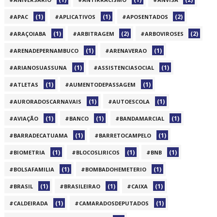
(1)
(1)
(2)
#APAC
#APLICATIVOS
#APOSENTADOS
(1)
(2)
(2)
#ARAÇOIABA
#ARBITRAGEM
#ARBOVIROSES
(1)
(1)
#ARENADEPERNAMBUCO
#ARENAVERAO
(1)
(1)
#ARIANOSUASSUNA
#ASSISTENCIASOCIAL
(1)
(1)
#ATLETAS
#AUMENTODEPASSAGEM
(1)
(1)
#AURORADOSCARNAVAIS
#AUTOESCOLA
(1)
(1)
(1)
#AVIAÇÃO
#BANCO
#BANDAMARCIAL
(1)
(1)
#BARRADECATUAMA
#BARRETOCAMPELO
(1)
(1)
(1)
#BIOMETRIA
#BLOCOSLIRICOS
#BNB
(1)
(1)
#BOLSAFAMILIA
#BOMBADOHEMETERIO
(1)
(1)
(1)
#BRASIL
#BRASILEIRAO
#CAIXA
(1)
(1)
#CALDEIRADA
#CAMARADOSDEPUTADOS