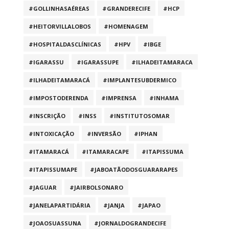
#GOLLINHASAÉREAS
#GRANDERECIFE
#HCP
#HEITORVILLALOBOS
#HOMENAGEM
#HOSPITALDASCLÍNICAS
#HPV
#IBGE
#IGARASSU
#IGARASSUPE
#ILHADEITAMARACA
#ILHADEITAMARACÁ
#IMPLANTESUBDERMICO
#IMPOSTODERENDA
#IMPRENSA
#INHAMA
#INSCRIÇÃO
#INSS
#INSTITUTOSOMAR
#INTOXICAÇÃO
#INVERSÃO
#IPHAN
#ITAMARACÁ
#ITAMARACAPE
#ITAPISSUMA
#ITAPISSUMAPE
#JABOATÃODOSGUARARAPES
#JAGUAR
#JAIRBOLSONARO
#JANELAPARTIDÁRIA
#JANJA
#JAPAO
#JOAOSUASSUNA
#JORNALDOGRANDECIFE