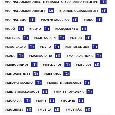
(1)
#JORNALDOGRANDERECIFE #TRANSITO #CORDEIRO #RECIFEPE
(2)
(1)
#JORNALDOGRANDERRCIFE
#JORNALFOGRANDERECIFE
(1)
(1)
(1)
#JORNALISMO
#JOVENSEADULTOS
#JUDO
(1)
(1)
(1)
#JUDÔ
#JULHO
#LANÇAMENTO
(1)
(1)
(1)
#LEITURA
#LGBTQUIAPN
#LIBRAS
(1)
(1)
(1)
#LIQUIDACAO
#LIVRO
#LIVROSONLINE
(1)
(1)
(1)
#LULA
#MAMOGRAFIA
#MARIADAPENHA
(1)
(1)
(2)
#MARQUINHOS
#MECLIVROS
#MEDICOS
(3)
(2)
#MEIOAMBIENTE
#METANOL
(1)
(1)
#MEUPATROCINIO
#MINISTERIODASAÚDE
(1)
(1)
#MINISTÉRIODASAÚDE
#MINISTROPADILHA
(1)
(1)
(1)
#MORADIA
#MPPE
#MULHER
(1)
(2)
(1)
#MULHERES
#MUSICA
#MUTIRÃO