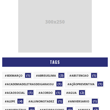
TAGS
(1)
(3)
(1)
#8DEMARÇO
#ABREUELIMA
#ABSTENCAO
(1)
(1)
#ACADEMIADELETRASDEIGARASSU
#AÇÃOPREVENTIVA
(1)
(1)
(2)
#ACAOSOCIAL
#ACORDO
#AGUA
(4)
(1)
(1)
#ALEPE
#ALUNONOTADEZ
#ANIVERSARIO
(1)
(1)
(2)
#ANIVERSÁRIO
#ANTIRRACISMO
#ANVISA