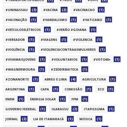
(3)
(2)
(1)
#UNINASSAU
#VACINA
#VACINACAO
(1)
(1)
(1)
#VACINAÇÃO
#VANDALISMO
#VATICANO
(1)
(1)
#VEÍCULOSELÉTRICOS
#VERÃO #GOIANA
(1)
(1)
(1)
#VEREADOR
#VIAGENS
#VIOLENCIA
(1)
(1)
#VIOLÊNCIA
#VIOLENCIACONTRAASMULHERES
(1)
(1)
(1)
#VIVAMAISJOVENS
#VOLUNTARIOS
#VOTO60+
(1)
(1)
#WAGNERMOURA
#ZEDEIRMATECA
(1)
(4)
(1)
#ZONANORTE
ABREU E LIMA
AGRICULTURA
(1)
(1)
(1)
(1)
ARGENTINA
CAPA
COMISSÃO
ECO
(1)
(1)
(1)
ENEM
ENERGIA SOLAR
FPM
(1)
(2)
(1)
GOVERNO FEDERAL
IGARASSU
ITAPISSUMA
(2)
(1)
(1)
JORNAL
LIA DE ITAMARACÁ
MÚSICA