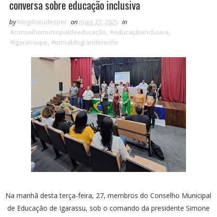
conversa sobre educação inclusiva
by
blogdoeudesper
on
maio 27, 2025
in
#conselhomunicipaldeeducação
,
#educaçãoinclusiva
,
#igarassupe
,
#jornaldogranderecife
Na manhã desta terça-feira, 27, membros do Conselho Municipal
de Educação de Igarassu, sob o comando da presidente Simone