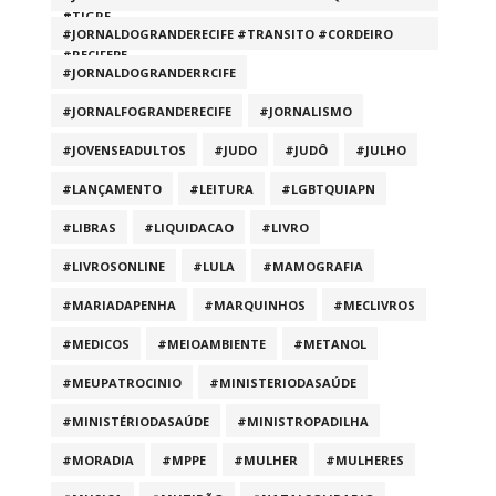
#TIGRE
#JORNALDOGRANDERECIFE #TRANSITO #CORDEIRO
#RECIFEPE
#JORNALDOGRANDERRCIFE
#JORNALFOGRANDERECIFE
#JORNALISMO
#JOVENSEADULTOS
#JUDO
#JUDÔ
#JULHO
#LANÇAMENTO
#LEITURA
#LGBTQUIAPN
#LIBRAS
#LIQUIDACAO
#LIVRO
#LIVROSONLINE
#LULA
#MAMOGRAFIA
#MARIADAPENHA
#MARQUINHOS
#MECLIVROS
#MEDICOS
#MEIOAMBIENTE
#METANOL
#MEUPATROCINIO
#MINISTERIODASAÚDE
#MINISTÉRIODASAÚDE
#MINISTROPADILHA
#MORADIA
#MPPE
#MULHER
#MULHERES