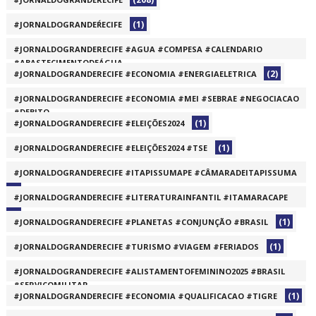
(1)
#JORNALDOGRANDEŔECIFE
#JORNALDOGRANDERECIFE #AGUA #COMPESA #CALENDARIO
#ABASTECIMENTODEÁGUA
(2)
#JORNALDOGRANDERECIFE #ECONOMIA #ENERGIAELETRICA
(1)
#JORNALDOGRANDERECIFE #ECONOMIA #MEI #SEBRAE #NEGOCIACAO
#DEBITO
(1)
#JORNALDOGRANDERECIFE #ELEIÇÕES2024
(1)
(1)
#JORNALDOGRANDERECIFE #ELEIÇÕES2024 #TSE
#JORNALDOGRANDERECIFE #ITAPISSUMAPE #CÂMARADEITAPISSUMA
(1)
#JORNALDOGRANDERECIFE #LITERATURAINFANTIL #ITAMARACAPE
(1)
(1)
#JORNALDOGRANDERECIFE #PLANETAS #CONJUNÇÃO #BRASIL
(1)
#JORNALDOGRANDERECIFE #TURISMO #VIAGEM #FERIADOS
#JORNALDOGRANDERECIFE #ALISTAMENTOFEMININO2025 #BRASIL
#SERVIÇOMILITAR
(1)
#JORNALDOGRANDERECIFE #ECONOMIA #QUALIFICACAO #TIGRE
(1)