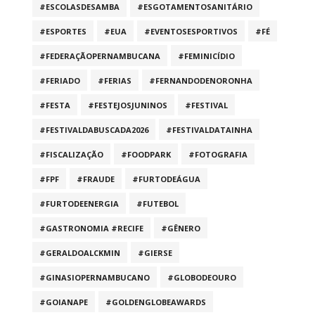
#ESCOLASDESAMBA
#ESGOTAMENTOSANITÁRIO
#ESPORTES
#EUA
#EVENTOSESPORTIVOS
#FÉ
#FEDERAÇÃOPERNAMBUCANA
#FEMINICÍDIO
#FERIADO
#FERIAS
#FERNANDODENORONHA
#FESTA
#FESTEJOSJUNINOS
#FESTIVAL
#FESTIVALDABUSCADA2026
#FESTIVALDATAINHA
#FISCALIZAÇÃO
#FOODPARK
#FOTOGRAFIA
#FPF
#FRAUDE
#FURTODEÁGUA
#FURTODEENERGIA
#FUTEBOL
#GASTRONOMIA #RECIFE
#GÊNERO
#GERALDOALCKMIN
#GIERSE
#GINASIOPERNAMBUCANO
#GLOBODEOURO
#GOIANAPE
#GOLDENGLOBEAWARDS