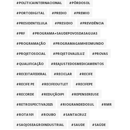
#POLÍTICAINTERNACIONAL
#PÔRDOSOL
#PORTODIGITAL
#PREDIO
#PREMIO
#PRESIDENTELULA
#PRESIDIO
#PREVIDÊNCIA
#PRF
#PROGRAMA+SAUDEPOVOSDASAGUAS
#PROGRAMAÇÃO
#PROGRAMAGAMHEOMUNDO
#PROJETOSOCIAL
#PROJETOVALELUZ
#PROVAS
#QUALIFICAÇÃO
#REAJUSTEDOSMEDICAMENTOS
#RECEITAFEDERAL
#RECICLAR
#RECIFE
#RECIFE PE
#RECIFEOUTLET
#RECIFEPE
#RECORDE
#REDUÇÃOIPI
#REPENSEREUSE
#RETROSPECTIVA2025
#RIOGRANDEDOSUL
#RMR
#ROTA101
#ROUBO
#SANTACRUZ
#SAOJOSEAGROINDUSTRIAL
#SAUDE
#SAÚDE