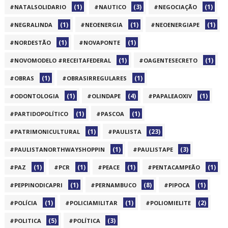
(1)
(3)
(1)
#NATALSOLIDARIO
#NAUTICO
#NEGOCIAÇÃO
(1)
(1)
(1)
#NEGRALINDA
#NEOENERGIA
#NEOENERGIAPE
(1)
(1)
#NORDESTÃO
#NOVAPONTE
(1)
(1)
#NOVOMODELO #RECEITAFEDERAL
#OAGENTESECRETO
(1)
(1)
#OBRAS
#OBRASIRREGULARES
(1)
(4)
(1)
#ODONTOLOGIA
#OLINDAPE
#PAPALEAOXIV
(1)
(1)
#PARTIDOPOLÍTICO
#PASCOA
(1)
(23)
#PATRIMONICULTURAL
#PAULISTA
(1)
(3)
#PAULISTANORTHWAYSHOPPIN
#PAULISTAPE
(1)
(1)
(1)
(1)
#PAZ
#PCR
#PEACE
#PENTACAMPEÃO
(1)
(8)
(1)
#PEPPINODICAPRI
#PERNAMBUCO
#PIPOCA
(1)
(1)
(2)
#POLÍCIA
#POLICIAMILITAR
#POLIOMIELITE
(5)
(3)
#POLITICA
#POLÍTICA