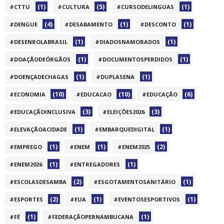
(1)
(5)
(1)
#CTTU
#CULTURA
#CURSODELINGUAS
(4)
(1)
(1)
#DENGUE
#DESABAMENTO
#DESCONTO
(1)
(1)
#DESENROLABRASIL
#DIADOSNAMORADOS
(1)
(1)
#DOAÇÃODEÓRGÃOS
#DOCUMENTOSPERDIDOS
(1)
(1)
#DOENÇADECHAGAS
#DUPLASENA
(10)
(10)
(6)
#ECONOMIA
#EDUCACAO
#EDUCAÇÃO
(3)
(3)
#EDUCAÇÃOINCLUSIVA
#ELEIÇÕES2026
(1)
(1)
#ELEVAÇÃOACIDADE
#EMBARQUEDIGITAL
(1)
(1)
(2)
#EMPREGO
#ENEM
#ENEM2025
(1)
(1)
#ENEM2026
#ENTREGADORES
(2)
(1)
#ESCOLASDESAMBA
#ESGOTAMENTOSANITÁRIO
(2)
(1)
(1)
#ESPORTES
#EUA
#EVENTOSESPORTIVOS
(1)
(1)
#FÉ
#FEDERAÇÃOPERNAMBUCANA