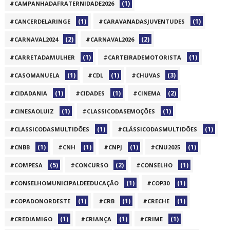
(1)
#CAMPANHADAFRATERNIDADE2026
(1)
(1)
#CANCERDELARINGE
#CARAVANADASJUVENTUDES
(2)
(2)
#CARNAVAL2024
#CARNAVAL2026
(1)
(1)
#CARRETADAMULHER
#CARTEIRADEMOTORISTA
(1)
(1)
(3)
#CASOMANUELA
#CDL
#CHUVAS
(1)
(1)
(2)
#CIDADANIA
#CIDADES
#CINEMA
(1)
(1)
#CINESAOLUIZ
#CLASSICODASEMOÇÕES
(1)
(1)
#CLASSICODASMULTIDÕES
#CLÁSSICODASMULTIDÕES
(1)
(1)
(1)
(1)
#CNBB
#CNH
#CNPJ
#CNU2025
(5)
(2)
(1)
#COMPESA
#CONCURSO
#CONSELHO
(1)
(1)
#CONSELHOMUNICIPALDEEDUCAÇÃO
#COP30
(1)
(1)
(1)
#COPADONORDESTE
#CRB
#CRECHE
(1)
(1)
(1)
#CREDIAMIGO
#CRIANÇA
#CRIME