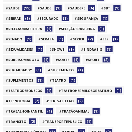
(19)
(1)
(6)
(1)
#SAUDE
#SAÚDE
#SAUDEPE
#SBT
(1)
(1)
(1)
#SEBRAE
#SEGURADO
#SEGURANÇA
(1)
(1)
#SELECAOBRASILEIRA
#SELEÇÃOBRASILEIRA
(1)
(1)
(2)
(1)
#SENADO
#SERASA
#SÉRIEB
#SES
(1)
(1)
(1)
#SEXUALIDADES
#SHOWS
#SINDRASIG
(1)
(1)
(2)
#SORRISOMAROTO
#SORTE
#SPORT
(1)
(1)
#SUGARDADDY
#SUPLEMENTO
(1)
(1)
#SUPLEMENTOS
#TEATRO
(1)
(1)
#TEATRODEBONECOS
#TEATROHERMILOBORBAFILHO
(2)
(2)
#TECNOLOGIA
#TERESALEITAO
(1)
(1)
#TRABALHOINFANTIL
#TRAÇÃOANIMAL
(2)
(1)
#TRANSITO
#TRANSPORTEPUBLICO
(1)
(1)
(2)
#TRANSPORTEPÚBLICO
#TREPE
#UFPE