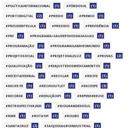
(1)
(1)
#POLÍTICAINTERNACIONAL
#PÔRDOSOL
(2)
(1)
(1)
#PORTODIGITAL
#PREDIO
#PREMIO
(1)
(1)
(1)
#PRESIDENTELULA
#PRESIDIO
#PREVIDÊNCIA
(1)
(1)
#PRF
#PROGRAMA+SAUDEPOVOSDASAGUAS
(1)
(1)
#PROGRAMAÇÃO
#PROGRAMAGAMHEOMUNDO
(1)
(1)
(2)
#PROJETOSOCIAL
#PROJETOVALELUZ
#PROVAS
(1)
(1)
#QUALIFICAÇÃO
#REAJUSTEDOSMEDICAMENTOS
(1)
(1)
(1)
#RECEITAFEDERAL
#RECICLAR
#RECIFE
(1)
(1)
(3)
#RECIFE PE
#RECIFEOUTLET
#RECIFEPE
(1)
(1)
(1)
#RECORDE
#REDUÇÃOIPI
#REPENSEREUSE
(1)
(1)
#RETROSPECTIVA2025
#RIOGRANDEDOSUL
(1)
(1)
(1)
#RMR
#ROTA101
#ROUBO
(2)
(1)
#SANTACRUZ
#SAOJOSEAGROINDUSTRIAL