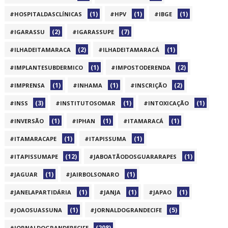
(1)
(1)
(1)
#HOSPITALDASCLÍNICAS
#HPV
#IBGE
(2)
(7)
#IGARASSU
#IGARASSUPE
(2)
(1)
#ILHADEITAMARACA
#ILHADEITAMARACÁ
(1)
(2)
#IMPLANTESUBDERMICO
#IMPOSTODERENDA
(1)
(1)
(2)
#IMPRENSA
#INHAMA
#INSCRIÇÃO
(3)
(1)
(1)
#INSS
#INSTITUTOSOMAR
#INTOXICAÇÃO
(1)
(1)
(1)
#INVERSÃO
#IPHAN
#ITAMARACÁ
(1)
(1)
#ITAMARACAPE
#ITAPISSUMA
(12)
(1)
#ITAPISSUMAPE
#JABOATÃODOSGUARARAPES
(1)
(1)
#JAGUAR
#JAIRBOLSONARO
(1)
(1)
(1)
#JANELAPARTIDÁRIA
#JANJA
#JAPAO
(1)
(5)
#JOAOSUASSUNA
#JORNALDOGRANDECIFE
(208)
#JORNALDOGRANDERECIFE