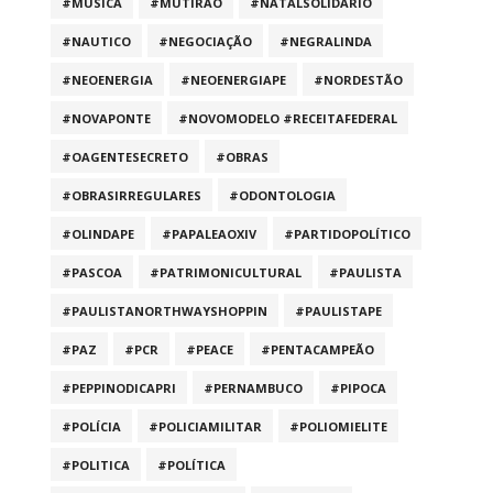
#MUSICA
#MUTIRÃO
#NATALSOLIDARIO
#NAUTICO
#NEGOCIAÇÃO
#NEGRALINDA
#NEOENERGIA
#NEOENERGIAPE
#NORDESTÃO
#NOVAPONTE
#NOVOMODELO #RECEITAFEDERAL
#OAGENTESECRETO
#OBRAS
#OBRASIRREGULARES
#ODONTOLOGIA
#OLINDAPE
#PAPALEAOXIV
#PARTIDOPOLÍTICO
#PASCOA
#PATRIMONICULTURAL
#PAULISTA
#PAULISTANORTHWAYSHOPPIN
#PAULISTAPE
#PAZ
#PCR
#PEACE
#PENTACAMPEÃO
#PEPPINODICAPRI
#PERNAMBUCO
#PIPOCA
#POLÍCIA
#POLICIAMILITAR
#POLIOMIELITE
#POLITICA
#POLÍTICA