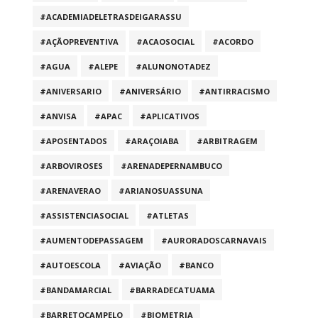
#ACADEMIADELETRASDEIGARASSU
#AÇÃOPREVENTIVA
#ACAOSOCIAL
#ACORDO
#AGUA
#ALEPE
#ALUNONOTADEZ
#ANIVERSARIO
#ANIVERSÁRIO
#ANTIRRACISMO
#ANVISA
#APAC
#APLICATIVOS
#APOSENTADOS
#ARAÇOIABA
#ARBITRAGEM
#ARBOVIROSES
#ARENADEPERNAMBUCO
#ARENAVERAO
#ARIANOSUASSUNA
#ASSISTENCIASOCIAL
#ATLETAS
#AUMENTODEPASSAGEM
#AURORADOSCARNAVAIS
#AUTOESCOLA
#AVIAÇÃO
#BANCO
#BANDAMARCIAL
#BARRADECATUAMA
#BARRETOCAMPELO
#BIOMETRIA