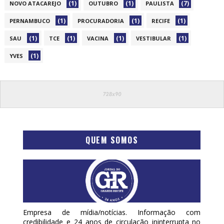
(1)
(1)
(7)
NOVO ATACAREJO
OUTUBRO
PAULISTA
(1)
(1)
(1)
PERNAMBUCO
PROCURADORIA
RECIFE
(1)
(1)
(1)
(1)
SAU
TCE
VACINA
VESTIBULAR
(1)
YVES
QUEM SOMOS
Empresa de mídia/notícias. Informação com
credibilidade e 24 anos de circulação ininterrupta no