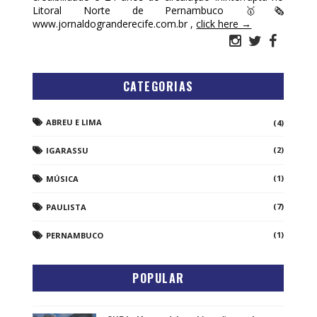
Litoral Norte de Pernambuco 🥇🗞
www.jornaldogranderecife.com.br ,
click here →
CATEGORIAS
ABREU E LIMA
(4)
(2)
IGARASSU
(1)
MÚSICA
(7)
PAULISTA
(1)
PERNAMBUCO
POPULAR