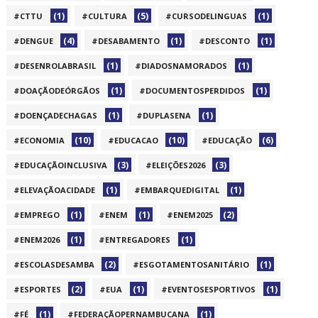
(1)
(5)
(1)
#CTTU
#CULTURA
#CURSODELINGUAS
(4)
(1)
(1)
#DENGUE
#DESABAMENTO
#DESCONTO
(1)
(1)
#DESENROLABRASIL
#DIADOSNAMORADOS
(1)
(1)
#DOAÇÃODEÓRGÃOS
#DOCUMENTOSPERDIDOS
(1)
(1)
#DOENÇADECHAGAS
#DUPLASENA
(10)
(10)
(6)
#ECONOMIA
#EDUCACAO
#EDUCAÇÃO
(3)
(3)
#EDUCAÇÃOINCLUSIVA
#ELEIÇÕES2026
(1)
(1)
#ELEVAÇÃOACIDADE
#EMBARQUEDIGITAL
(1)
(1)
(2)
#EMPREGO
#ENEM
#ENEM2025
(1)
(1)
#ENEM2026
#ENTREGADORES
(2)
(1)
#ESCOLASDESAMBA
#ESGOTAMENTOSANITÁRIO
(2)
(1)
(1)
#ESPORTES
#EUA
#EVENTOSESPORTIVOS
(1)
(1)
#FÉ
#FEDERAÇÃOPERNAMBUCANA