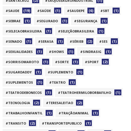
(2)
(1)
#SANTACRUZ
#SAOJOSEAGROINDUSTRIAL
(19)
(1)
(6)
(1)
#SAUDE
#SAÚDE
#SAUDEPE
#SBT
(1)
(1)
(1)
#SEBRAE
#SEGURADO
#SEGURANÇA
(1)
(1)
#SELECAOBRASILEIRA
#SELEÇÃOBRASILEIRA
(1)
(1)
(2)
(1)
#SENADO
#SERASA
#SÉRIEB
#SES
(1)
(1)
(1)
#SEXUALIDADES
#SHOWS
#SINDRASIG
(1)
(1)
(2)
#SORRISOMAROTO
#SORTE
#SPORT
(1)
(1)
#SUGARDADDY
#SUPLEMENTO
(1)
(1)
#SUPLEMENTOS
#TEATRO
(1)
(1)
#TEATRODEBONECOS
#TEATROHERMILOBORBAFILHO
(2)
(2)
#TECNOLOGIA
#TERESALEITAO
(1)
(1)
#TRABALHOINFANTIL
#TRAÇÃOANIMAL
(2)
(1)
#TRANSITO
#TRANSPORTEPUBLICO