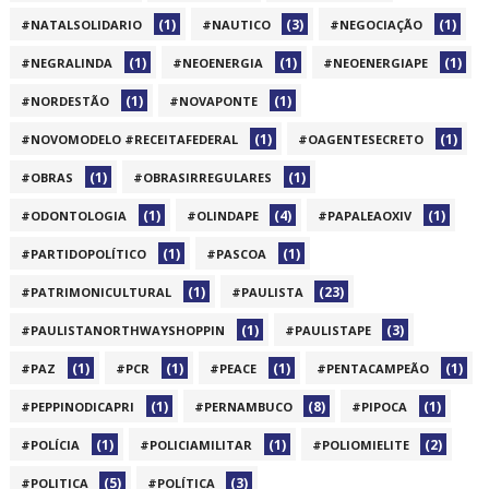
(1)
(3)
(1)
#NATALSOLIDARIO
#NAUTICO
#NEGOCIAÇÃO
(1)
(1)
(1)
#NEGRALINDA
#NEOENERGIA
#NEOENERGIAPE
(1)
(1)
#NORDESTÃO
#NOVAPONTE
(1)
(1)
#NOVOMODELO #RECEITAFEDERAL
#OAGENTESECRETO
(1)
(1)
#OBRAS
#OBRASIRREGULARES
(1)
(4)
(1)
#ODONTOLOGIA
#OLINDAPE
#PAPALEAOXIV
(1)
(1)
#PARTIDOPOLÍTICO
#PASCOA
(1)
(23)
#PATRIMONICULTURAL
#PAULISTA
(1)
(3)
#PAULISTANORTHWAYSHOPPIN
#PAULISTAPE
(1)
(1)
(1)
(1)
#PAZ
#PCR
#PEACE
#PENTACAMPEÃO
(1)
(8)
(1)
#PEPPINODICAPRI
#PERNAMBUCO
#PIPOCA
(1)
(1)
(2)
#POLÍCIA
#POLICIAMILITAR
#POLIOMIELITE
(5)
(3)
#POLITICA
#POLÍTICA