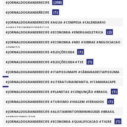
(208)
#JORNALDOGRANDERECIFE
(1)
#JORNALDOGRANDEŔECIFE
#JORNALDOGRANDERECIFE #AGUA #COMPESA #CALENDARIO
#ABASTECIMENTODEÁGUA
(2)
#JORNALDOGRANDERECIFE #ECONOMIA #ENERGIAELETRICA
(1)
#JORNALDOGRANDERECIFE #ECONOMIA #MEI #SEBRAE #NEGOCIACAO
#DEBITO
(1)
#JORNALDOGRANDERECIFE #ELEIÇÕES2024
(1)
(1)
#JORNALDOGRANDERECIFE #ELEIÇÕES2024 #TSE
#JORNALDOGRANDERECIFE #ITAPISSUMAPE #CÂMARADEITAPISSUMA
(1)
#JORNALDOGRANDERECIFE #LITERATURAINFANTIL #ITAMARACAPE
(1)
(1)
#JORNALDOGRANDERECIFE #PLANETAS #CONJUNÇÃO #BRASIL
(1)
#JORNALDOGRANDERECIFE #TURISMO #VIAGEM #FERIADOS
#JORNALDOGRANDERECIFE #ALISTAMENTOFEMININO2025 #BRASIL
#SERVIÇOMILITAR
(1)
#JORNALDOGRANDERECIFE #ECONOMIA #QUALIFICACAO #TIGRE
(1)