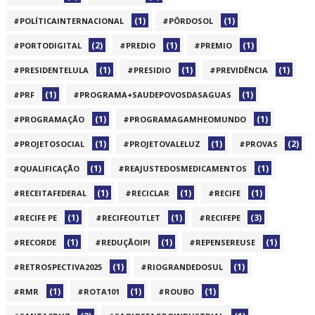
(1)
(1)
#POLÍTICAINTERNACIONAL
#PÔRDOSOL
(2)
(1)
(1)
#PORTODIGITAL
#PREDIO
#PREMIO
(1)
(1)
(1)
#PRESIDENTELULA
#PRESIDIO
#PREVIDÊNCIA
(1)
(1)
#PRF
#PROGRAMA+SAUDEPOVOSDASAGUAS
(1)
(1)
#PROGRAMAÇÃO
#PROGRAMAGAMHEOMUNDO
(1)
(1)
(2)
#PROJETOSOCIAL
#PROJETOVALELUZ
#PROVAS
(1)
(1)
#QUALIFICAÇÃO
#REAJUSTEDOSMEDICAMENTOS
(1)
(1)
(1)
#RECEITAFEDERAL
#RECICLAR
#RECIFE
(1)
(1)
(3)
#RECIFE PE
#RECIFEOUTLET
#RECIFEPE
(1)
(1)
(1)
#RECORDE
#REDUÇÃOIPI
#REPENSEREUSE
(1)
(1)
#RETROSPECTIVA2025
#RIOGRANDEDOSUL
(1)
(1)
(1)
#RMR
#ROTA101
#ROUBO