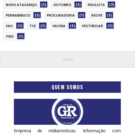
(1)
(1)
(7)
NOVO ATACAREJO
OUTUBRO
PAULISTA
(1)
(1)
(1)
PERNAMBUCO
PROCURADORIA
RECIFE
(1)
(1)
(1)
(1)
SAU
TCE
VACINA
VESTIBULAR
(1)
YVES
QUEM SOMOS
Empresa de mídia/notícias. Informação com