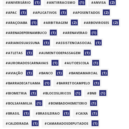
(1)
(1)
(2)
#ANIVERSÁRIO
#ANTIRRACISMO
#ANVISA
(1)
(1)
(2)
#APAC
#APLICATIVOS
#APOSENTADOS
(1)
(2)
(2)
#ARAÇOIABA
#ARBITRAGEM
#ARBOVIROSES
(1)
(1)
#ARENADEPERNAMBUCO
#ARENAVERAO
(1)
(1)
#ARIANOSUASSUNA
#ASSISTENCIASOCIAL
(1)
(1)
#ATLETAS
#AUMENTODEPASSAGEM
(1)
(1)
#AURORADOSCARNAVAIS
#AUTOESCOLA
(1)
(1)
(1)
#AVIAÇÃO
#BANCO
#BANDAMARCIAL
(1)
(1)
#BARRADECATUAMA
#BARRETOCAMPELO
(1)
(1)
(1)
#BIOMETRIA
#BLOCOSLIRICOS
#BNB
(1)
(1)
#BOLSAFAMILIA
#BOMBADOHEMETERIO
(1)
(1)
(1)
#BRASIL
#BRASILEIRAO
#CAIXA
(1)
(1)
#CALDEIRADA
#CAMARADOSDEPUTADOS