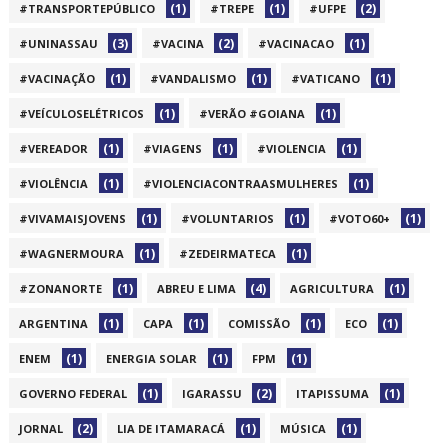
(1)
(1)
(2)
#TRANSPORTEPÚBLICO
#TREPE
#UFPE
(3)
(2)
(1)
#UNINASSAU
#VACINA
#VACINACAO
(1)
(1)
(1)
#VACINAÇÃO
#VANDALISMO
#VATICANO
(1)
(1)
#VEÍCULOSELÉTRICOS
#VERÃO #GOIANA
(1)
(1)
(1)
#VEREADOR
#VIAGENS
#VIOLENCIA
(1)
(1)
#VIOLÊNCIA
#VIOLENCIACONTRAASMULHERES
(1)
(1)
(1)
#VIVAMAISJOVENS
#VOLUNTARIOS
#VOTO60+
(1)
(1)
#WAGNERMOURA
#ZEDEIRMATECA
(1)
(4)
(1)
#ZONANORTE
ABREU E LIMA
AGRICULTURA
(1)
(1)
(1)
(1)
ARGENTINA
CAPA
COMISSÃO
ECO
(1)
(1)
(1)
ENEM
ENERGIA SOLAR
FPM
(1)
(2)
(1)
GOVERNO FEDERAL
IGARASSU
ITAPISSUMA
(2)
(1)
(1)
JORNAL
LIA DE ITAMARACÁ
MÚSICA