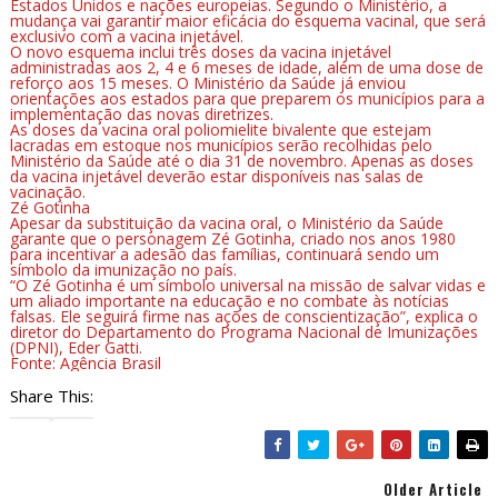
Estados Unidos e nações europeias. Segundo o Ministério, a
mudança vai garantir maior eficácia do esquema vacinal, que será
exclusivo com a vacina injetável.
O novo esquema inclui três doses da vacina injetável
administradas aos 2, 4 e 6 meses de idade, além de uma dose de
reforço aos 15 meses. O Ministério da Saúde já enviou
orientações aos estados para que preparem os municípios para a
implementação das novas diretrizes.
As doses da vacina oral poliomielite bivalente que estejam
lacradas em estoque nos municípios serão recolhidas pelo
Ministério da Saúde até o dia 31 de novembro. Apenas as doses
da vacina injetável deverão estar disponíveis nas salas de
vacinação.
Zé Gotinha
Apesar da substituição da vacina oral, o Ministério da Saúde
garante que o personagem Zé Gotinha, criado nos anos 1980
para incentivar a adesão das famílias, continuará sendo um
símbolo da imunização no país.
“O Zé Gotinha é um símbolo universal na missão de salvar vidas e
um aliado importante na educação e no combate às notícias
falsas. Ele seguirá firme nas ações de conscientização”, explica o
diretor do Departamento do Programa Nacional de Imunizações
(DPNI), Eder Gatti.
Fonte: Agência Brasil
Share This:
Older Article