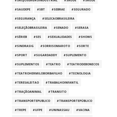
#SAOJOSEAGROINDUSTRIAL
#SAUDE
#SAÚDE
#SAUDEPE
#SBT
#SEBRAE
#SEGURADO
#SEGURANÇA
#SELECAOBRASILEIRA
#SELEÇÃOBRASILEIRA
#SENADO
#SERASA
#SÉRIEB
#SES
#SEXUALIDADES
#SHOWS
#SINDRASIG
#SORRISOMAROTO
#SORTE
#SPORT
#SUGARDADDY
#SUPLEMENTO
#SUPLEMENTOS
#TEATRO
#TEATRODEBONECOS
#TEATROHERMILOBORBAFILHO
#TECNOLOGIA
#TERESALEITAO
#TRABALHOINFANTIL
#TRAÇÃOANIMAL
#TRANSITO
#TRANSPORTEPUBLICO
#TRANSPORTEPÚBLICO
#TREPE
#UFPE
#UNINASSAU
#VACINA