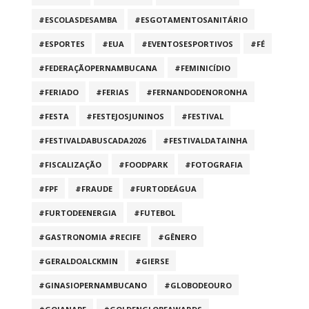
#ESCOLASDESAMBA
#ESGOTAMENTOSANITÁRIO
#ESPORTES
#EUA
#EVENTOSESPORTIVOS
#FÉ
#FEDERAÇÃOPERNAMBUCANA
#FEMINICÍDIO
#FERIADO
#FERIAS
#FERNANDODENORONHA
#FESTA
#FESTEJOSJUNINOS
#FESTIVAL
#FESTIVALDABUSCADA2026
#FESTIVALDATAINHA
#FISCALIZAÇÃO
#FOODPARK
#FOTOGRAFIA
#FPF
#FRAUDE
#FURTODEÁGUA
#FURTODEENERGIA
#FUTEBOL
#GASTRONOMIA #RECIFE
#GÊNERO
#GERALDOALCKMIN
#GIERSE
#GINASIOPERNAMBUCANO
#GLOBODEOURO