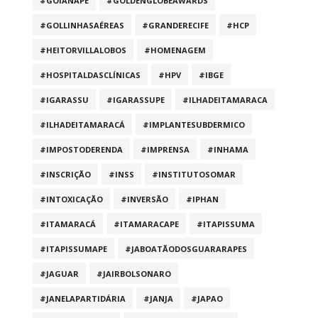
#GOIANAPE
#GOLDENGLOBEAWARDS
#GOLLINHASAÉREAS
#GRANDERECIFE
#HCP
#HEITORVILLALOBOS
#HOMENAGEM
#HOSPITALDASCLÍNICAS
#HPV
#IBGE
#IGARASSU
#IGARASSUPE
#ILHADEITAMARACA
#ILHADEITAMARACÁ
#IMPLANTESUBDERMICO
#IMPOSTODERENDA
#IMPRENSA
#INHAMA
#INSCRIÇÃO
#INSS
#INSTITUTOSOMAR
#INTOXICAÇÃO
#INVERSÃO
#IPHAN
#ITAMARACÁ
#ITAMARACAPE
#ITAPISSUMA
#ITAPISSUMAPE
#JABOATÃODOSGUARARAPES
#JAGUAR
#JAIRBOLSONARO
#JANELAPARTIDÁRIA
#JANJA
#JAPAO