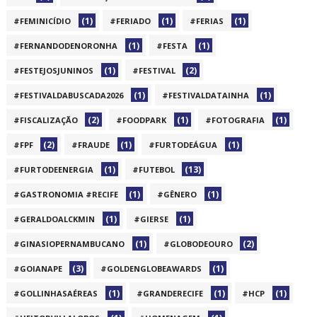
(1)
(1)
(1)
#FEMINICÍDIO
#FERIADO
#FERIAS
(1)
(1)
#FERNANDODENORONHA
#FESTA
(1)
(2)
#FESTEJOSJUNINOS
#FESTIVAL
(1)
(1)
#FESTIVALDABUSCADA2026
#FESTIVALDATAINHA
(2)
(1)
(1)
#FISCALIZAÇÃO
#FOODPARK
#FOTOGRAFIA
(2)
(1)
(1)
#FPF
#FRAUDE
#FURTODEÁGUA
(1)
(13)
#FURTODEENERGIA
#FUTEBOL
(1)
(1)
#GASTRONOMIA #RECIFE
#GÊNERO
(1)
(1)
#GERALDOALCKMIN
#GIERSE
(1)
(2)
#GINASIOPERNAMBUCANO
#GLOBODEOURO
(3)
(1)
#GOIANAPE
#GOLDENGLOBEAWARDS
(1)
(1)
(1)
#GOLLINHASAÉREAS
#GRANDERECIFE
#HCP