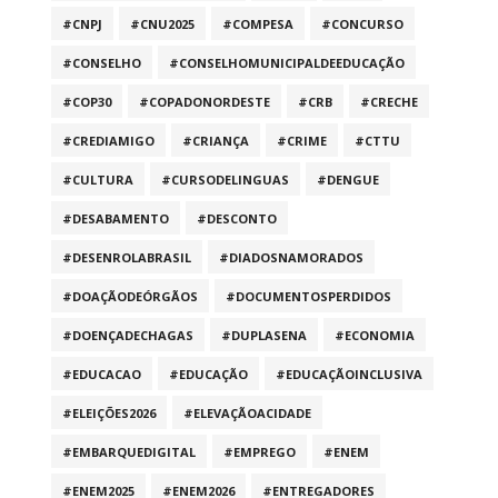
#CNPJ
#CNU2025
#COMPESA
#CONCURSO
#CONSELHO
#CONSELHOMUNICIPALDEEDUCAÇÃO
#COP30
#COPADONORDESTE
#CRB
#CRECHE
#CREDIAMIGO
#CRIANÇA
#CRIME
#CTTU
#CULTURA
#CURSODELINGUAS
#DENGUE
#DESABAMENTO
#DESCONTO
#DESENROLABRASIL
#DIADOSNAMORADOS
#DOAÇÃODEÓRGÃOS
#DOCUMENTOSPERDIDOS
#DOENÇADECHAGAS
#DUPLASENA
#ECONOMIA
#EDUCACAO
#EDUCAÇÃO
#EDUCAÇÃOINCLUSIVA
#ELEIÇÕES2026
#ELEVAÇÃOACIDADE
#EMBARQUEDIGITAL
#EMPREGO
#ENEM
#ENEM2025
#ENEM2026
#ENTREGADORES