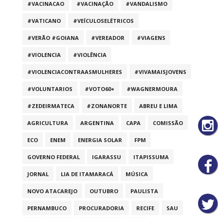
#VACINACAO
#VACINAÇÃO
#VANDALISMO
#VATICANO
#VEÍCULOSELÉTRICOS
#VERÃO #GOIANA
#VEREADOR
#VIAGENS
#VIOLENCIA
#VIOLÊNCIA
#VIOLENCIACONTRAASMULHERES
#VIVAMAISJOVENS
#VOLUNTARIOS
#VOTO60+
#WAGNERMOURA
#ZEDEIRMATECA
#ZONANORTE
ABREU E LIMA
AGRICULTURA
ARGENTINA
CAPA
COMISSÃO
ECO
ENEM
ENERGIA SOLAR
FPM
GOVERNO FEDERAL
IGARASSU
ITAPISSUMA
JORNAL
LIA DE ITAMARACÁ
MÚSICA
NOVO ATACAREJO
OUTUBRO
PAULISTA
PERNAMBUCO
PROCURADORIA
RECIFE
SAU