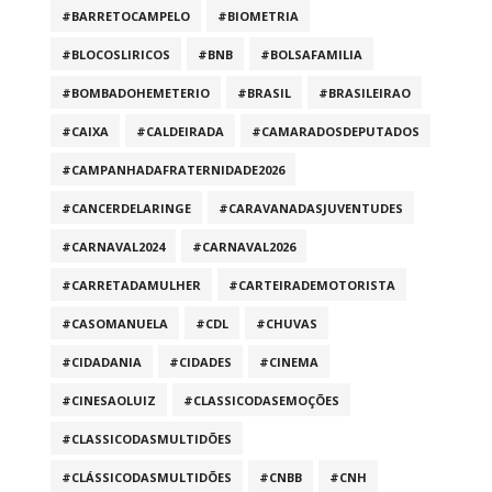
#BARRETOCAMPELO
#BIOMETRIA
#BLOCOSLIRICOS
#BNB
#BOLSAFAMILIA
#BOMBADOHEMETERIO
#BRASIL
#BRASILEIRAO
#CAIXA
#CALDEIRADA
#CAMARADOSDEPUTADOS
#CAMPANHADAFRATERNIDADE2026
#CANCERDELARINGE
#CARAVANADASJUVENTUDES
#CARNAVAL2024
#CARNAVAL2026
#CARRETADAMULHER
#CARTEIRADEMOTORISTA
#CASOMANUELA
#CDL
#CHUVAS
#CIDADANIA
#CIDADES
#CINEMA
#CINESAOLUIZ
#CLASSICODASEMOÇÕES
#CLASSICODASMULTIDÕES
#CLÁSSICODASMULTIDÕES
#CNBB
#CNH