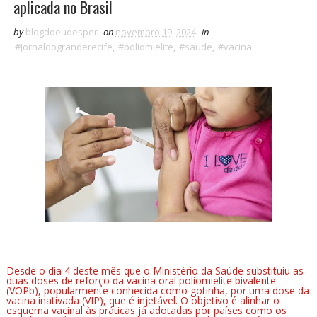
aplicada no Brasil
by
blogdoeudesper
on
novembro 19, 2024
in
#jornaldogranderecife
,
#poliomielite
,
#saude
,
#vacina
Desde o dia 4 deste mês que o Ministério da Saúde substituiu as
duas doses de reforço da vacina oral poliomielite bivalente
(VOPb), popularmente conhecida como gotinha, por uma dose da
vacina inativada (VIP), que é injetável. O objetivo é alinhar o
esquema vacinal às práticas já adotadas por países como os