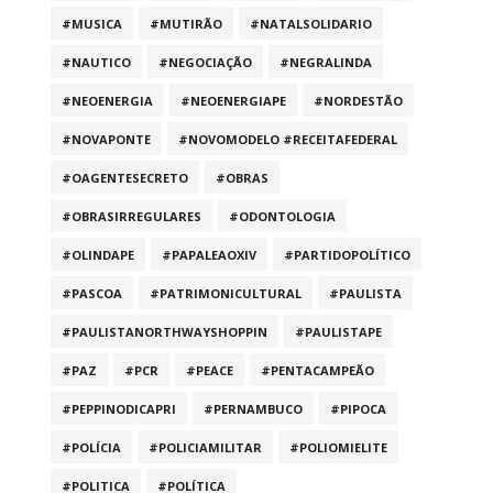
#MUSICA
#MUTIRÃO
#NATALSOLIDARIO
#NAUTICO
#NEGOCIAÇÃO
#NEGRALINDA
#NEOENERGIA
#NEOENERGIAPE
#NORDESTÃO
#NOVAPONTE
#NOVOMODELO #RECEITAFEDERAL
#OAGENTESECRETO
#OBRAS
#OBRASIRREGULARES
#ODONTOLOGIA
#OLINDAPE
#PAPALEAOXIV
#PARTIDOPOLÍTICO
#PASCOA
#PATRIMONICULTURAL
#PAULISTA
#PAULISTANORTHWAYSHOPPIN
#PAULISTAPE
#PAZ
#PCR
#PEACE
#PENTACAMPEÃO
#PEPPINODICAPRI
#PERNAMBUCO
#PIPOCA
#POLÍCIA
#POLICIAMILITAR
#POLIOMIELITE
#POLITICA
#POLÍTICA