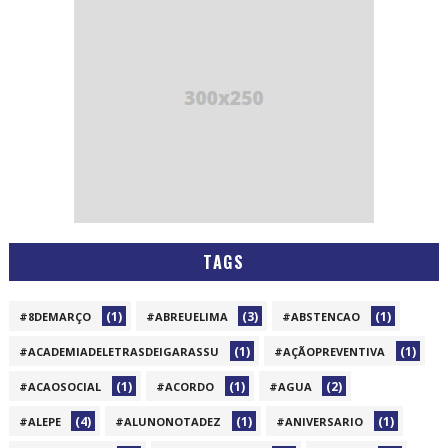
TAGS
(1)
(3)
(1)
#8DEMARÇO
#ABREUELIMA
#ABSTENCAO
(1)
(1)
#ACADEMIADELETRASDEIGARASSU
#AÇÃOPREVENTIVA
(1)
(1)
(2)
#ACAOSOCIAL
#ACORDO
#AGUA
(4)
(1)
(1)
#ALEPE
#ALUNONOTADEZ
#ANIVERSARIO