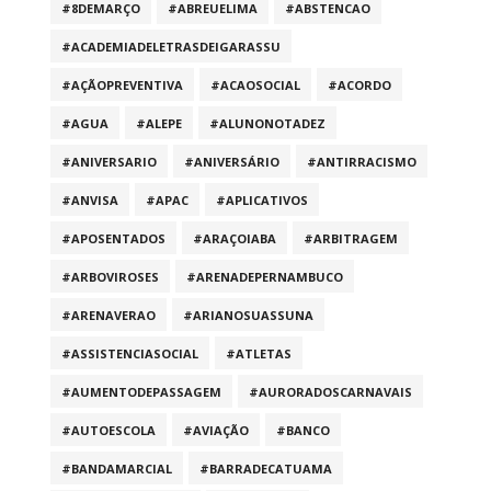
#8DEMARÇO
#ABREUELIMA
#ABSTENCAO
#ACADEMIADELETRASDEIGARASSU
#AÇÃOPREVENTIVA
#ACAOSOCIAL
#ACORDO
#AGUA
#ALEPE
#ALUNONOTADEZ
#ANIVERSARIO
#ANIVERSÁRIO
#ANTIRRACISMO
#ANVISA
#APAC
#APLICATIVOS
#APOSENTADOS
#ARAÇOIABA
#ARBITRAGEM
#ARBOVIROSES
#ARENADEPERNAMBUCO
#ARENAVERAO
#ARIANOSUASSUNA
#ASSISTENCIASOCIAL
#ATLETAS
#AUMENTODEPASSAGEM
#AURORADOSCARNAVAIS
#AUTOESCOLA
#AVIAÇÃO
#BANCO
#BANDAMARCIAL
#BARRADECATUAMA