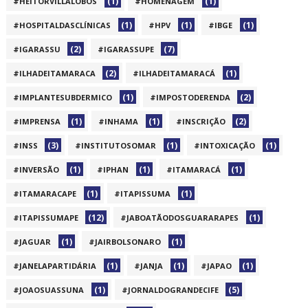
(1)
(1)
#HEITORVILLALOBOS
#HOMENAGEM
(1)
(1)
(1)
#HOSPITALDASCLÍNICAS
#HPV
#IBGE
(2)
(7)
#IGARASSU
#IGARASSUPE
(2)
(1)
#ILHADEITAMARACA
#ILHADEITAMARACÁ
(1)
(2)
#IMPLANTESUBDERMICO
#IMPOSTODERENDA
(1)
(1)
(2)
#IMPRENSA
#INHAMA
#INSCRIÇÃO
(3)
(1)
(1)
#INSS
#INSTITUTOSOMAR
#INTOXICAÇÃO
(1)
(1)
(1)
#INVERSÃO
#IPHAN
#ITAMARACÁ
(1)
(1)
#ITAMARACAPE
#ITAPISSUMA
(12)
(1)
#ITAPISSUMAPE
#JABOATÃODOSGUARARAPES
(1)
(1)
#JAGUAR
#JAIRBOLSONARO
(1)
(1)
(1)
#JANELAPARTIDÁRIA
#JANJA
#JAPAO
(1)
(5)
#JOAOSUASSUNA
#JORNALDOGRANDECIFE