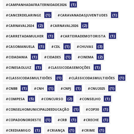
(1)
#CAMPANHADAFRATERNIDADE2026
(1)
(1)
#CANCERDELARINGE
#CARAVANADASJUVENTUDES
(2)
(2)
#CARNAVAL2024
#CARNAVAL2026
(1)
(1)
#CARRETADAMULHER
#CARTEIRADEMOTORISTA
(1)
(1)
(3)
#CASOMANUELA
#CDL
#CHUVAS
(1)
(1)
(2)
#CIDADANIA
#CIDADES
#CINEMA
(1)
(1)
#CINESAOLUIZ
#CLASSICODASEMOÇÕES
(1)
(1)
#CLASSICODASMULTIDÕES
#CLÁSSICODASMULTIDÕES
(1)
(1)
(1)
(1)
#CNBB
#CNH
#CNPJ
#CNU2025
(5)
(2)
(1)
#COMPESA
#CONCURSO
#CONSELHO
(1)
(1)
#CONSELHOMUNICIPALDEEDUCAÇÃO
#COP30
(1)
(1)
(1)
#COPADONORDESTE
#CRB
#CRECHE
(1)
(1)
(1)
#CREDIAMIGO
#CRIANÇA
#CRIME