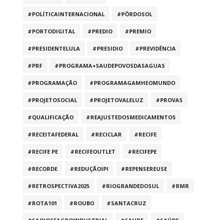
#POLÍTICAINTERNACIONAL
#PÔRDOSOL
#PORTODIGITAL
#PREDIO
#PREMIO
#PRESIDENTELULA
#PRESIDIO
#PREVIDÊNCIA
#PRF
#PROGRAMA+SAUDEPOVOSDASAGUAS
#PROGRAMAÇÃO
#PROGRAMAGAMHEOMUNDO
#PROJETOSOCIAL
#PROJETOVALELUZ
#PROVAS
#QUALIFICAÇÃO
#REAJUSTEDOSMEDICAMENTOS
#RECEITAFEDERAL
#RECICLAR
#RECIFE
#RECIFE PE
#RECIFEOUTLET
#RECIFEPE
#RECORDE
#REDUÇÃOIPI
#REPENSEREUSE
#RETROSPECTIVA2025
#RIOGRANDEDOSUL
#RMR
#ROTA101
#ROUBO
#SANTACRUZ