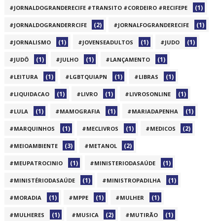
(1)
#JORNALDOGRANDERECIFE #TRANSITO #CORDEIRO #RECIFEPE
(2)
(1)
#JORNALDOGRANDERRCIFE
#JORNALFOGRANDERECIFE
(1)
(1)
(1)
#JORNALISMO
#JOVENSEADULTOS
#JUDO
(1)
(1)
(1)
#JUDÔ
#JULHO
#LANÇAMENTO
(1)
(1)
(1)
#LEITURA
#LGBTQUIAPN
#LIBRAS
(1)
(1)
(1)
#LIQUIDACAO
#LIVRO
#LIVROSONLINE
(1)
(1)
(1)
#LULA
#MAMOGRAFIA
#MARIADAPENHA
(1)
(1)
(2)
#MARQUINHOS
#MECLIVROS
#MEDICOS
(3)
(2)
#MEIOAMBIENTE
#METANOL
(1)
(1)
#MEUPATROCINIO
#MINISTERIODASAÚDE
(1)
(1)
#MINISTÉRIODASAÚDE
#MINISTROPADILHA
(1)
(1)
(1)
#MORADIA
#MPPE
#MULHER
(1)
(2)
(1)
#MULHERES
#MUSICA
#MUTIRÃO