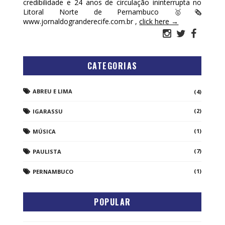
credibilidade e 24 anos de circulação ininterrupta no
Litoral Norte de Pernambuco 🥇🗞
www.jornaldogranderecife.com.br ,
click here →
CATEGORIAS
ABREU E LIMA
(4)
(2)
IGARASSU
(1)
MÚSICA
(7)
PAULISTA
(1)
PERNAMBUCO
POPULAR