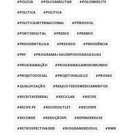
#POLÍCIA
#POLICIAMILITAR
#POLIOMIELITE
#POLITICA
#POLÍTICA
#POLÍTICAINTERNACIONAL
#PÔRDOSOL
#PORTODIGITAL
#PREDIO
#PREMIO
#PRESIDENTELULA
#PRESIDIO
#PREVIDÊNCIA
#PRF
#PROGRAMA+SAUDEPOVOSDASAGUAS
#PROGRAMAÇÃO
#PROGRAMAGAMHEOMUNDO
#PROJETOSOCIAL
#PROJETOVALELUZ
#PROVAS
#QUALIFICAÇÃO
#REAJUSTEDOSMEDICAMENTOS
#RECEITAFEDERAL
#RECICLAR
#RECIFE
#RECIFE PE
#RECIFEOUTLET
#RECIFEPE
#RECORDE
#REDUÇÃOIPI
#REPENSEREUSE
#RETROSPECTIVA2025
#RIOGRANDEDOSUL
#RMR