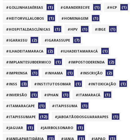
(1)
(1)
(1)
#GOLLINHASAÉREAS
#GRANDERECIFE
#HCP
(1)
(1)
#HEITORVILLALOBOS
#HOMENAGEM
(1)
(1)
(1)
#HOSPITALDASCLÍNICAS
#HPV
#IBGE
(2)
(7)
#IGARASSU
#IGARASSUPE
(2)
(1)
#ILHADEITAMARACA
#ILHADEITAMARACÁ
(1)
(2)
#IMPLANTESUBDERMICO
#IMPOSTODERENDA
(1)
(1)
(2)
#IMPRENSA
#INHAMA
#INSCRIÇÃO
(3)
(1)
(1)
#INSS
#INSTITUTOSOMAR
#INTOXICAÇÃO
(1)
(1)
(1)
#INVERSÃO
#IPHAN
#ITAMARACÁ
(1)
(1)
#ITAMARACAPE
#ITAPISSUMA
(12)
(1)
#ITAPISSUMAPE
#JABOATÃODOSGUARARAPES
(1)
(1)
#JAGUAR
#JAIRBOLSONARO
(1)
(1)
(1)
#JANELAPARTIDÁRIA
#JANJA
#JAPAO