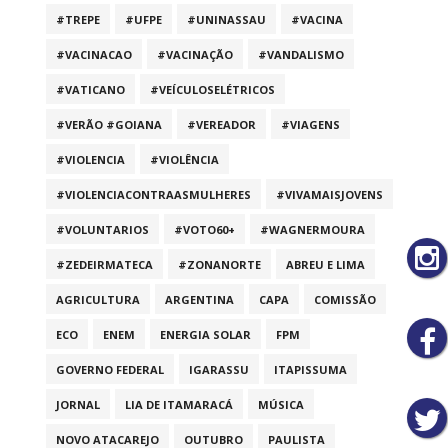
#TREPE
#UFPE
#UNINASSAU
#VACINA
#VACINACAO
#VACINAÇÃO
#VANDALISMO
#VATICANO
#VEÍCULOSELÉTRICOS
#VERÃO #GOIANA
#VEREADOR
#VIAGENS
#VIOLENCIA
#VIOLÊNCIA
#VIOLENCIACONTRAASMULHERES
#VIVAMAISJOVENS
#VOLUNTARIOS
#VOTO60+
#WAGNERMOURA
#ZEDEIRMATECA
#ZONANORTE
ABREU E LIMA
AGRICULTURA
ARGENTINA
CAPA
COMISSÃO
ECO
ENEM
ENERGIA SOLAR
FPM
GOVERNO FEDERAL
IGARASSU
ITAPISSUMA
JORNAL
LIA DE ITAMARACÁ
MÚSICA
NOVO ATACAREJO
OUTUBRO
PAULISTA