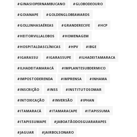
#GINASIOPERNAMBUCANO
#GLOBODEOURO
#GOIANAPE
#GOLDENGLOBEAWARDS
#GOLLINHASAÉREAS
#GRANDERECIFE
#HCP
#HEITORVILLALOBOS
#HOMENAGEM
#HOSPITALDASCLÍNICAS
#HPV
#IBGE
#IGARASSU
#IGARASSUPE
#ILHADEITAMARACA
#ILHADEITAMARACÁ
#IMPLANTESUBDERMICO
#IMPOSTODERENDA
#IMPRENSA
#INHAMA
#INSCRIÇÃO
#INSS
#INSTITUTOSOMAR
#INTOXICAÇÃO
#INVERSÃO
#IPHAN
#ITAMARACÁ
#ITAMARACAPE
#ITAPISSUMA
#ITAPISSUMAPE
#JABOATÃODOSGUARARAPES
#JAGUAR
#JAIRBOLSONARO