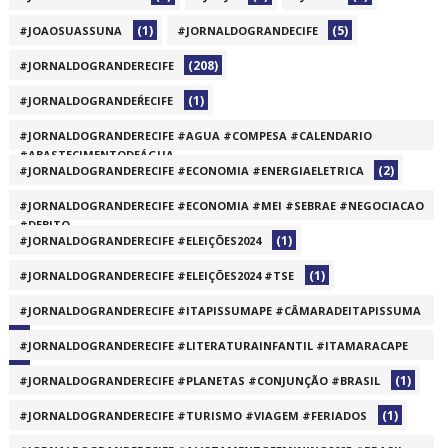
(1)
(5)
#JOAOSUASSUNA
#JORNALDOGRANDECIFE
(208)
#JORNALDOGRANDERECIFE
(1)
#JORNALDOGRANDEŔECIFE
#JORNALDOGRANDERECIFE #AGUA #COMPESA #CALENDARIO
#ABASTECIMENTODEÁGUA
(2)
#JORNALDOGRANDERECIFE #ECONOMIA #ENERGIAELETRICA
(1)
#JORNALDOGRANDERECIFE #ECONOMIA #MEI #SEBRAE #NEGOCIACAO
#DEBITO
(1)
#JORNALDOGRANDERECIFE #ELEIÇÕES2024
(1)
(1)
#JORNALDOGRANDERECIFE #ELEIÇÕES2024 #TSE
#JORNALDOGRANDERECIFE #ITAPISSUMAPE #CÂMARADEITAPISSUMA
(1)
#JORNALDOGRANDERECIFE #LITERATURAINFANTIL #ITAMARACAPE
(1)
(1)
#JORNALDOGRANDERECIFE #PLANETAS #CONJUNÇÃO #BRASIL
(1)
#JORNALDOGRANDERECIFE #TURISMO #VIAGEM #FERIADOS