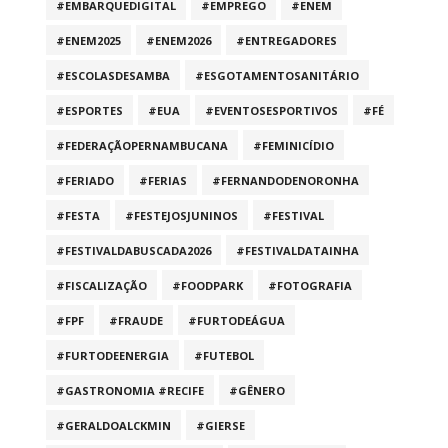
#EMBARQUEDIGITAL
#EMPREGO
#ENEM
#ENEM2025
#ENEM2026
#ENTREGADORES
#ESCOLASDESAMBA
#ESGOTAMENTOSANITÁRIO
#ESPORTES
#EUA
#EVENTOSESPORTIVOS
#FÉ
#FEDERAÇÃOPERNAMBUCANA
#FEMINICÍDIO
#FERIADO
#FERIAS
#FERNANDODENORONHA
#FESTA
#FESTEJOSJUNINOS
#FESTIVAL
#FESTIVALDABUSCADA2026
#FESTIVALDATAINHA
#FISCALIZAÇÃO
#FOODPARK
#FOTOGRAFIA
#FPF
#FRAUDE
#FURTODEÁGUA
#FURTODEENERGIA
#FUTEBOL
#GASTRONOMIA #RECIFE
#GÊNERO
#GERALDOALCKMIN
#GIERSE