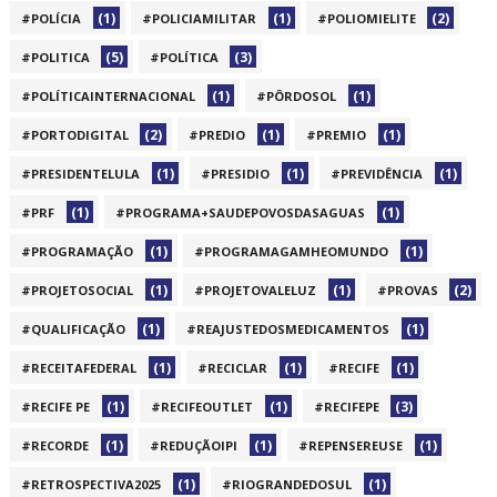
(1)
(1)
(2)
#POLÍCIA
#POLICIAMILITAR
#POLIOMIELITE
(5)
(3)
#POLITICA
#POLÍTICA
(1)
(1)
#POLÍTICAINTERNACIONAL
#PÔRDOSOL
(2)
(1)
(1)
#PORTODIGITAL
#PREDIO
#PREMIO
(1)
(1)
(1)
#PRESIDENTELULA
#PRESIDIO
#PREVIDÊNCIA
(1)
(1)
#PRF
#PROGRAMA+SAUDEPOVOSDASAGUAS
(1)
(1)
#PROGRAMAÇÃO
#PROGRAMAGAMHEOMUNDO
(1)
(1)
(2)
#PROJETOSOCIAL
#PROJETOVALELUZ
#PROVAS
(1)
(1)
#QUALIFICAÇÃO
#REAJUSTEDOSMEDICAMENTOS
(1)
(1)
(1)
#RECEITAFEDERAL
#RECICLAR
#RECIFE
(1)
(1)
(3)
#RECIFE PE
#RECIFEOUTLET
#RECIFEPE
(1)
(1)
(1)
#RECORDE
#REDUÇÃOIPI
#REPENSEREUSE
(1)
(1)
#RETROSPECTIVA2025
#RIOGRANDEDOSUL