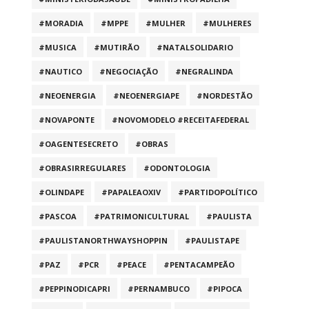
#MORADIA
#MPPE
#MULHER
#MULHERES
#MUSICA
#MUTIRÃO
#NATALSOLIDARIO
#NAUTICO
#NEGOCIAÇÃO
#NEGRALINDA
#NEOENERGIA
#NEOENERGIAPE
#NORDESTÃO
#NOVAPONTE
#NOVOMODELO #RECEITAFEDERAL
#OAGENTESECRETO
#OBRAS
#OBRASIRREGULARES
#ODONTOLOGIA
#OLINDAPE
#PAPALEAOXIV
#PARTIDOPOLÍTICO
#PASCOA
#PATRIMONICULTURAL
#PAULISTA
#PAULISTANORTHWAYSHOPPIN
#PAULISTAPE
#PAZ
#PCR
#PEACE
#PENTACAMPEÃO
#PEPPINODICAPRI
#PERNAMBUCO
#PIPOCA