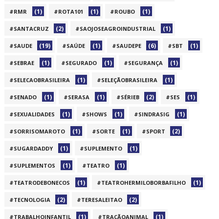
(1)
(1)
(1)
#RMR
#ROTA101
#ROUBO
(2)
(1)
#SANTACRUZ
#SAOJOSEAGROINDUSTRIAL
(19)
(1)
(6)
(1)
#SAUDE
#SAÚDE
#SAUDEPE
#SBT
(1)
(1)
(1)
#SEBRAE
#SEGURADO
#SEGURANÇA
(1)
(1)
#SELECAOBRASILEIRA
#SELEÇÃOBRASILEIRA
(1)
(1)
(2)
(1)
#SENADO
#SERASA
#SÉRIEB
#SES
(1)
(1)
(1)
#SEXUALIDADES
#SHOWS
#SINDRASIG
(1)
(1)
(2)
#SORRISOMAROTO
#SORTE
#SPORT
(1)
(1)
#SUGARDADDY
#SUPLEMENTO
(1)
(1)
#SUPLEMENTOS
#TEATRO
(1)
(1)
#TEATRODEBONECOS
#TEATROHERMILOBORBAFILHO
(2)
(2)
#TECNOLOGIA
#TERESALEITAO
(1)
(1)
#TRABALHOINFANTIL
#TRAÇÃOANIMAL