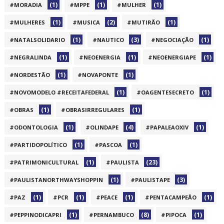
(1)
(1)
(1)
#MORADIA
#MPPE
#MULHER
(1)
(2)
(1)
#MULHERES
#MUSICA
#MUTIRÃO
(1)
(3)
(1)
#NATALSOLIDARIO
#NAUTICO
#NEGOCIAÇÃO
(1)
(1)
(1)
#NEGRALINDA
#NEOENERGIA
#NEOENERGIAPE
(1)
(1)
#NORDESTÃO
#NOVAPONTE
(1)
(1)
#NOVOMODELO #RECEITAFEDERAL
#OAGENTESECRETO
(1)
(1)
#OBRAS
#OBRASIRREGULARES
(1)
(4)
(1)
#ODONTOLOGIA
#OLINDAPE
#PAPALEAOXIV
(1)
(1)
#PARTIDOPOLÍTICO
#PASCOA
(1)
(23)
#PATRIMONICULTURAL
#PAULISTA
(1)
(3)
#PAULISTANORTHWAYSHOPPIN
#PAULISTAPE
(1)
(1)
(1)
(1)
#PAZ
#PCR
#PEACE
#PENTACAMPEÃO
(1)
(8)
(1)
#PEPPINODICAPRI
#PERNAMBUCO
#PIPOCA