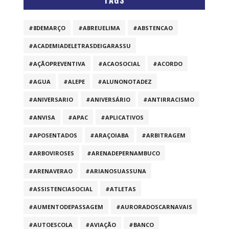
#8DEMARÇO
#ABREUELIMA
#ABSTENCAO
#ACADEMIADELETRASDEIGARASSU
#AÇÃOPREVENTIVA
#ACAOSOCIAL
#ACORDO
#AGUA
#ALEPE
#ALUNONOTADEZ
#ANIVERSARIO
#ANIVERSÁRIO
#ANTIRRACISMO
#ANVISA
#APAC
#APLICATIVOS
#APOSENTADOS
#ARAÇOIABA
#ARBITRAGEM
#ARBOVIROSES
#ARENADEPERNAMBUCO
#ARENAVERAO
#ARIANOSUASSUNA
#ASSISTENCIASOCIAL
#ATLETAS
#AUMENTODEPASSAGEM
#AURORADOSCARNAVAIS
#AUTOESCOLA
#AVIAÇÃO
#BANCO