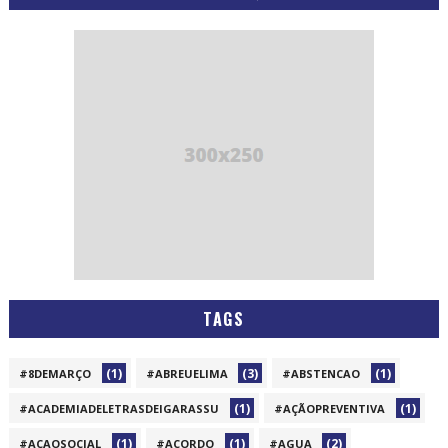
TAGS
(1)
(3)
(1)
#8DEMARÇO
#ABREUELIMA
#ABSTENCAO
(1)
(1)
#ACADEMIADELETRASDEIGARASSU
#AÇÃOPREVENTIVA
(1)
(1)
(2)
#ACAOSOCIAL
#ACORDO
#AGUA