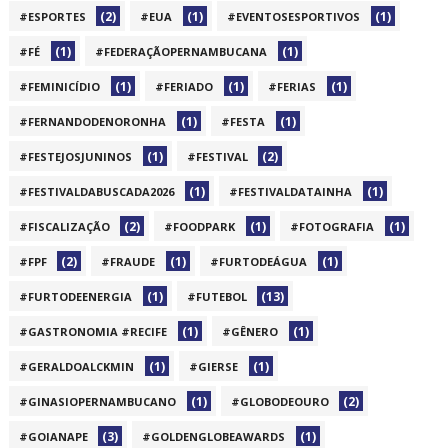
(2)
(1)
(1)
#ESPORTES
#EUA
#EVENTOSESPORTIVOS
(1)
(1)
#FÉ
#FEDERAÇÃOPERNAMBUCANA
(1)
(1)
(1)
#FEMINICÍDIO
#FERIADO
#FERIAS
(1)
(1)
#FERNANDODENORONHA
#FESTA
(1)
(2)
#FESTEJOSJUNINOS
#FESTIVAL
(1)
(1)
#FESTIVALDABUSCADA2026
#FESTIVALDATAINHA
(2)
(1)
(1)
#FISCALIZAÇÃO
#FOODPARK
#FOTOGRAFIA
(2)
(1)
(1)
#FPF
#FRAUDE
#FURTODEÁGUA
(1)
(13)
#FURTODEENERGIA
#FUTEBOL
(1)
(1)
#GASTRONOMIA #RECIFE
#GÊNERO
(1)
(1)
#GERALDOALCKMIN
#GIERSE
(1)
(2)
#GINASIOPERNAMBUCANO
#GLOBODEOURO
(3)
(1)
#GOIANAPE
#GOLDENGLOBEAWARDS