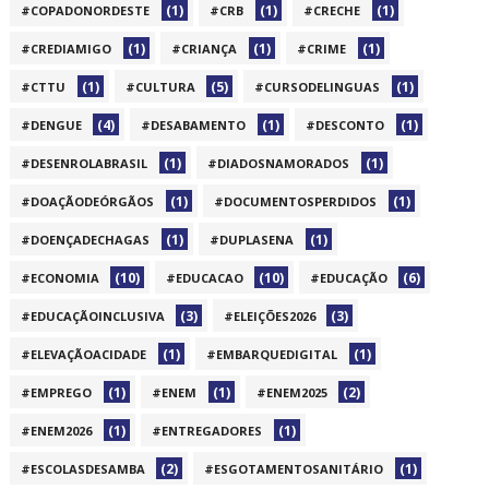
(1)
(1)
(1)
#COPADONORDESTE
#CRB
#CRECHE
(1)
(1)
(1)
#CREDIAMIGO
#CRIANÇA
#CRIME
(1)
(5)
(1)
#CTTU
#CULTURA
#CURSODELINGUAS
(4)
(1)
(1)
#DENGUE
#DESABAMENTO
#DESCONTO
(1)
(1)
#DESENROLABRASIL
#DIADOSNAMORADOS
(1)
(1)
#DOAÇÃODEÓRGÃOS
#DOCUMENTOSPERDIDOS
(1)
(1)
#DOENÇADECHAGAS
#DUPLASENA
(10)
(10)
(6)
#ECONOMIA
#EDUCACAO
#EDUCAÇÃO
(3)
(3)
#EDUCAÇÃOINCLUSIVA
#ELEIÇÕES2026
(1)
(1)
#ELEVAÇÃOACIDADE
#EMBARQUEDIGITAL
(1)
(1)
(2)
#EMPREGO
#ENEM
#ENEM2025
(1)
(1)
#ENEM2026
#ENTREGADORES
(2)
(1)
#ESCOLASDESAMBA
#ESGOTAMENTOSANITÁRIO