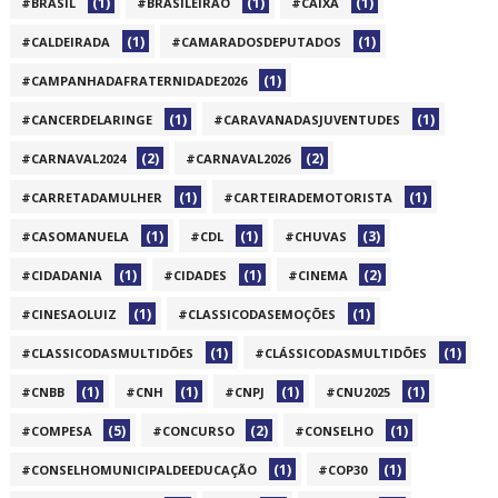
(1)
(1)
(1)
#BRASIL
#BRASILEIRAO
#CAIXA
(1)
(1)
#CALDEIRADA
#CAMARADOSDEPUTADOS
(1)
#CAMPANHADAFRATERNIDADE2026
(1)
(1)
#CANCERDELARINGE
#CARAVANADASJUVENTUDES
(2)
(2)
#CARNAVAL2024
#CARNAVAL2026
(1)
(1)
#CARRETADAMULHER
#CARTEIRADEMOTORISTA
(1)
(1)
(3)
#CASOMANUELA
#CDL
#CHUVAS
(1)
(1)
(2)
#CIDADANIA
#CIDADES
#CINEMA
(1)
(1)
#CINESAOLUIZ
#CLASSICODASEMOÇÕES
(1)
(1)
#CLASSICODASMULTIDÕES
#CLÁSSICODASMULTIDÕES
(1)
(1)
(1)
(1)
#CNBB
#CNH
#CNPJ
#CNU2025
(5)
(2)
(1)
#COMPESA
#CONCURSO
#CONSELHO
(1)
(1)
#CONSELHOMUNICIPALDEEDUCAÇÃO
#COP30