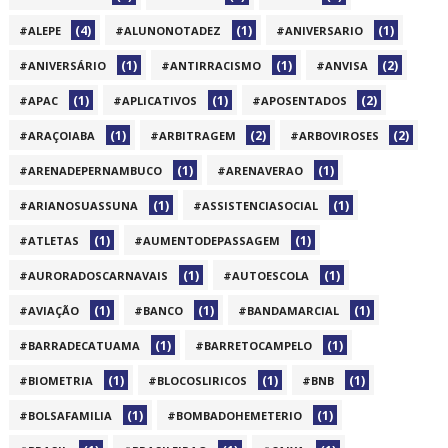
(4)
(1)
(1)
#ALEPE
#ALUNONOTADEZ
#ANIVERSARIO
(1)
(1)
(2)
#ANIVERSÁRIO
#ANTIRRACISMO
#ANVISA
(1)
(1)
(2)
#APAC
#APLICATIVOS
#APOSENTADOS
(1)
(2)
(2)
#ARAÇOIABA
#ARBITRAGEM
#ARBOVIROSES
(1)
(1)
#ARENADEPERNAMBUCO
#ARENAVERAO
(1)
(1)
#ARIANOSUASSUNA
#ASSISTENCIASOCIAL
(1)
(1)
#ATLETAS
#AUMENTODEPASSAGEM
(1)
(1)
#AURORADOSCARNAVAIS
#AUTOESCOLA
(1)
(1)
(1)
#AVIAÇÃO
#BANCO
#BANDAMARCIAL
(1)
(1)
#BARRADECATUAMA
#BARRETOCAMPELO
(1)
(1)
(1)
#BIOMETRIA
#BLOCOSLIRICOS
#BNB
(1)
(1)
#BOLSAFAMILIA
#BOMBADOHEMETERIO