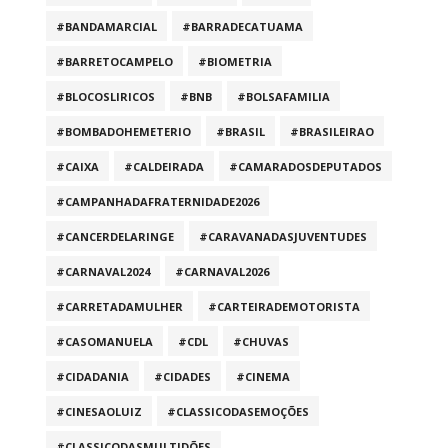
#BANDAMARCIAL
#BARRADECATUAMA
#BARRETOCAMPELO
#BIOMETRIA
#BLOCOSLIRICOS
#BNB
#BOLSAFAMILIA
#BOMBADOHEMETERIO
#BRASIL
#BRASILEIRAO
#CAIXA
#CALDEIRADA
#CAMARADOSDEPUTADOS
#CAMPANHADAFRATERNIDADE2026
#CANCERDELARINGE
#CARAVANADASJUVENTUDES
#CARNAVAL2024
#CARNAVAL2026
#CARRETADAMULHER
#CARTEIRADEMOTORISTA
#CASOMANUELA
#CDL
#CHUVAS
#CIDADANIA
#CIDADES
#CINEMA
#CINESAOLUIZ
#CLASSICODASEMOÇÕES
#CLASSICODASMULTIDÕES