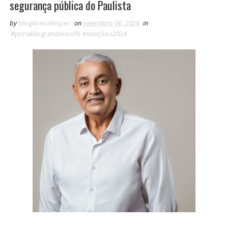
segurança pública do Paulista
by
blogdoeudesper
on
setembro 06, 2024
in
#jornaldogranderecife #eleições2024