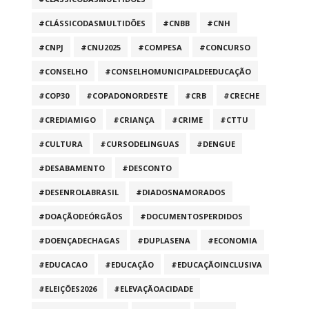
#CLÁSSICODASMULTIDÕES
#CNBB
#CNH
#CNPJ
#CNU2025
#COMPESA
#CONCURSO
#CONSELHO
#CONSELHOMUNICIPALDEEDUCAÇÃO
#COP30
#COPADONORDESTE
#CRB
#CRECHE
#CREDIAMIGO
#CRIANÇA
#CRIME
#CTTU
#CULTURA
#CURSODELINGUAS
#DENGUE
#DESABAMENTO
#DESCONTO
#DESENROLABRASIL
#DIADOSNAMORADOS
#DOAÇÃODEÓRGÃOS
#DOCUMENTOSPERDIDOS
#DOENÇADECHAGAS
#DUPLASENA
#ECONOMIA
#EDUCACAO
#EDUCAÇÃO
#EDUCAÇÃOINCLUSIVA
#ELEIÇÕES2026
#ELEVAÇÃOACIDADE