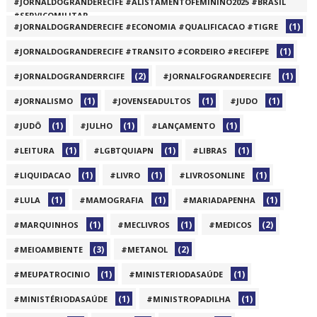
#JORNALDOGRANDERECIFE #ALISTAMENTOFEMININO2025 #BRASIL
#SERVIÇOMILITAR
(1)
#JORNALDOGRANDERECIFE #ECONOMIA #QUALIFICACAO #TIGRE
(1)
(1)
#JORNALDOGRANDERECIFE #TRANSITO #CORDEIRO #RECIFEPE
(2)
(1)
#JORNALDOGRANDERRCIFE
#JORNALFOGRANDERECIFE
(1)
(1)
(1)
#JORNALISMO
#JOVENSEADULTOS
#JUDO
(1)
(1)
(1)
#JUDÔ
#JULHO
#LANÇAMENTO
(1)
(1)
(1)
#LEITURA
#LGBTQUIAPN
#LIBRAS
(1)
(1)
(1)
#LIQUIDACAO
#LIVRO
#LIVROSONLINE
(1)
(1)
(1)
#LULA
#MAMOGRAFIA
#MARIADAPENHA
(1)
(1)
(2)
#MARQUINHOS
#MECLIVROS
#MEDICOS
(3)
(2)
#MEIOAMBIENTE
#METANOL
(1)
(1)
#MEUPATROCINIO
#MINISTERIODASAÚDE
(1)
(1)
#MINISTÉRIODASAÚDE
#MINISTROPADILHA