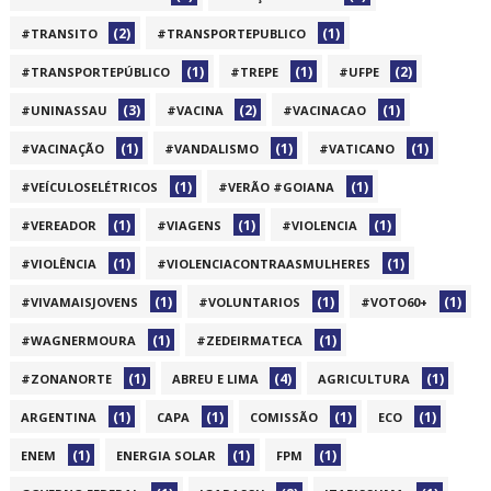
(2)
(1)
#TRANSITO
#TRANSPORTEPUBLICO
(1)
(1)
(2)
#TRANSPORTEPÚBLICO
#TREPE
#UFPE
(3)
(2)
(1)
#UNINASSAU
#VACINA
#VACINACAO
(1)
(1)
(1)
#VACINAÇÃO
#VANDALISMO
#VATICANO
(1)
(1)
#VEÍCULOSELÉTRICOS
#VERÃO #GOIANA
(1)
(1)
(1)
#VEREADOR
#VIAGENS
#VIOLENCIA
(1)
(1)
#VIOLÊNCIA
#VIOLENCIACONTRAASMULHERES
(1)
(1)
(1)
#VIVAMAISJOVENS
#VOLUNTARIOS
#VOTO60+
(1)
(1)
#WAGNERMOURA
#ZEDEIRMATECA
(1)
(4)
(1)
#ZONANORTE
ABREU E LIMA
AGRICULTURA
(1)
(1)
(1)
(1)
ARGENTINA
CAPA
COMISSÃO
ECO
(1)
(1)
(1)
ENEM
ENERGIA SOLAR
FPM