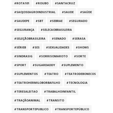
#ROTA101
#ROUBO
#SANTACRUZ
#SAOJOSEAGROINDUSTRIAL
#SAUDE
#SAÚDE
#SAUDEPE
#SBT
#SEBRAE
#SEGURADO
#SEGURANÇA
#SELECAOBRASILEIRA
#SELEÇÃOBRASILEIRA
#SENADO
#SERASA
#SÉRIEB
#SES
#SEXUALIDADES
#SHOWS
#SINDRASIG
#SORRISOMAROTO
#SORTE
#SPORT
#SUGARDADDY
#SUPLEMENTO
#SUPLEMENTOS
#TEATRO
#TEATRODEBONECOS
#TEATROHERMILOBORBAFILHO
#TECNOLOGIA
#TERESALEITAO
#TRABALHOINFANTIL
#TRAÇÃOANIMAL
#TRANSITO
#TRANSPORTEPUBLICO
#TRANSPORTEPÚBLICO